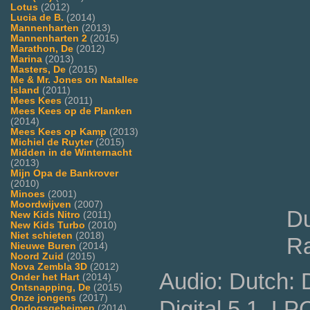
Lotus
(2012)
Lucia de B.
(2014)
Mannenharten
(2013)
Mannenharten 2
(2015)
Marathon, De
(2012)
Marina
(2013)
Masters, De
(2015)
Me & Mr. Jones on Natallee
Island
(2011)
Mees Kees
(2011)
Mees Kees op de Planken
(2014)
Mees Kees op Kamp
(2013)
Michiel de Ruyter
(2015)
Midden in de Winternacht
(2013)
Mijn Opa de Bankrover
(2010)
Minoes
(2001)
Moordwijven
(2007)
Du
New Kids Nitro
(2011)
New Kids Turbo
(2010)
Niet schieten
(2018)
Ra
Nieuwe Buren
(2014)
Noord Zuid
(2015)
Nova Zembla 3D
(2012)
Audio: Dutch: 
Onder het Hart
(2014)
Ontsnapping, De
(2015)
Onze jongens
(2017)
Digital 5.1, LP
Oorlogsgeheimen
(2014)