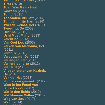
Terug naar de Kust
(2009)
Tirza
(2010)
Toen Was Geluk Heel
Gewoon
(2014)
Tonio
(2016)
Toscaanse Bruiloft
(2014)
Tuintje in mijn hart
(2016)
Tweede Gelaat, Het
(2017)
Tweeling, De
(2002)
Uilenbal
(2016)
Ushi Must Marry
(2013)
Valentino
(2013)
Van God Los
(2003)
Varken van Madonna, Het
(2011)
Ventoux
(2015)
Verbouwing, De
(2012)
Verlangen, Het
(2017)
Verliefd op Ibiza
(2012)
Vet Hard
(2005)
Vliegenierster van Kazbek,
De
(2010)
Vonnis, Het
(2013)
Voor elkaar gemaakt
(2017)
Waar is het Paard van
Sinterklaas?
(2007)
Wat is dan liefde
(2019)
Wat Mannen Willen
(2015)
Weg van Jou
(2017)
Welp
(2014)