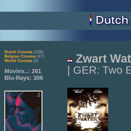
Dutch Cinema
(208)
Zwart Wat
Belgian Cinema
(47)
World Cinema
(6)
| GER: Two E
Movies..: 261
Blu-Rays: 306