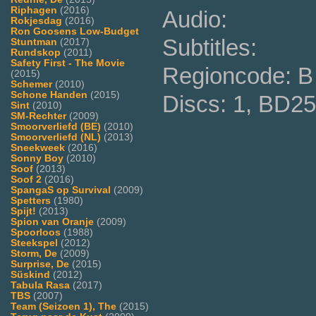
Riphagen
(2016)
Audio:
Rokjesdag
(2016)
Ron Goosens Low-Budget
Subtitles:
Stuntman
(2017)
Rundskop
(2011)
Safety First - The Movie
Regioncode: B 
(2015)
Schemer
(2010)
Schone Handen
(2015)
Discs: 1, BD25
Sint
(2010)
SM-Rechter
(2009)
Smoorverliefd (BE)
(2010)
Smoorverliefd (NL)
(2013)
Sneekweek
(2016)
Sonny Boy
(2010)
Soof
(2013)
Soof 2
(2016)
SpangaS op Survival
(2009)
Spetters
(1980)
Spijt!
(2013)
Spion van Oranje
(2009)
Spoorloos
(1988)
Steekspel
(2012)
Storm, De
(2009)
Surprise, De
(2015)
Süskind
(2012)
Tabula Rasa
(2017)
TBS
(2007)
Team (Seizoen 1), The
(2015)