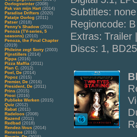
Oorlogswinter
(2008)
Pak van mijn Hart
(2014)
Subtitles: none
Paradise Drifters
(2020)
Patatje Oorlog
(2011)
Regioncode: B 
Patser
(2018)
Penny's Shadow
(2011)
Penoza (TV-series, 5
Extras: Trailer
seasons)
(2010)
Penoza, the Final Chapter
(2019)
Discs: 1, BD25
Phileine zegt Sorry
(2003)
Pijnstillers
(2014)
Pippa
(2016)
Pizza Maffia
(2011)
Plan C.
(2012)
Poel, De
(2014)
B
Popoz
(2015)
Premier, De
(2016)
R
President, De
(2011)
Prins
(2015)
Prooi
(2016)
V
Publieke Werken
(2015)
Quiz
(2012)
Du
Rabat
(2011)
Radeloos
(2008)
Razend
(2011)
R
Redbad
(2018)
Rendez-Vous
(2014)
Renesse
(2016)
Reunie, De
(2015)