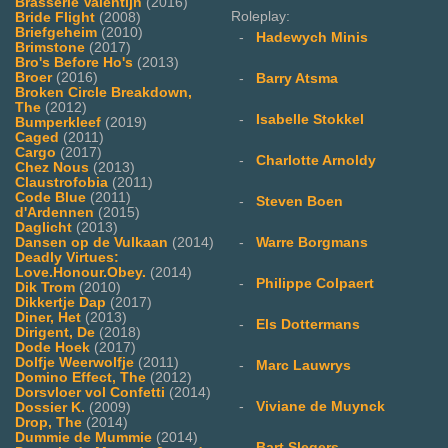
Brasserie Valentijn
(2016)
Roleplay:
Bride Flight
(2008)
Briefgeheim
(2010)
-
Hadewych Minis
Brimstone
(2017)
Bro's Before Ho's
(2013)
Broer
(2016)
-
Barry Atsma
Broken Circle Breakdown,
The
(2012)
-
Isabelle Stokkel
Bumperkleef
(2019)
Caged
(2011)
Cargo
(2017)
-
Charlotte Arnoldy
Chez Nous
(2013)
Claustrofobia
(2011)
Code Blue
(2011)
-
Steven Boen
d'Ardennen
(2015)
Daglicht
(2013)
Dansen op de Vulkaan
(2014)
-
Warre Borgmans
Deadly Virtues:
Love.Honour.Obey.
(2014)
-
Philippe Colpaert
Dik Trom
(2010)
Dikkertje Dap
(2017)
Diner, Het
(2013)
-
Els Dottermans
Dirigent, De
(2018)
Dode Hoek
(2017)
Dolfje Weerwolfje
(2011)
-
Marc Lauwrys
Domino Effect, The
(2012)
Dorsvloer vol Confetti
(2014)
-
Viviane de Muynck
Dossier K.
(2009)
Drop, The
(2014)
Dummie de Mummie
(2014)
-
Bart Slegers