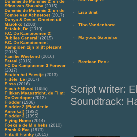
Dummie de Mummie 2: en de
Sfinx van Shakaba
(2015)
Dummie de Mummie 3: en de
-
Lisa Smit
Tombe van Achnetoet
(2017)
Dunya & Desie: Groeten uit
Marokko
(2008)
-
Tibo Vandenborre
Eetclub, De
(2010)
F.C. De Kampioenen 2:
-
Maryous Gabrielse
Jubilee General!
(2015)
F.C. De Kampioenen:
Kampioen zijn blijft plezant
(2013)
Familie Weekend
(2016)
Fataal
(2016)
-
Bastiaan Rook
FC De Kampioenen 3 Forever
(2017)
Feuten het Feestje
(2013)
Fidèle, Le
(2017)
Fissa
(2016)
Script writer: E
Flesh + Blood
(1985)
Flikken Maasstricht, de Film:
De Overloper
(2012)
Soundtrack: Ha
Flodder
(1986)
Flodder 2 (Flodder in
Amerika!)
(1992)
Flodder 3
(1995)
Flying Home
(2014)
Foeksia de Miniheks
(2010)
Frank & Eva
(1973)
Frits & Franky
(2013)