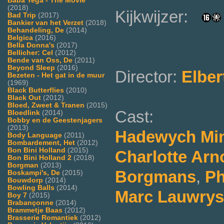
Baba Yega - The Movie
(2018)
Kijkwijzer:
Bad Trip
(2017)
Bankier van het Verzet
(2018)
Behandeling, De
(2014)
Belgica
(2016)
Bella Donna's
(2017)
Bellicher: Cel
(2012)
Bende van Oss, De
(2011)
Beyond Sleep
(2016)
Director:
Elber
Bezeten - Het gat in de muur
(1969)
Black Butterflies
(2010)
Black Out
(2012)
Bloed, Zweet & Tranen
(2015)
Cast:
Bloedlink
(2014)
Bobby en de Geestenjagers
(2013)
Hadewych Min
Body Language
(2011)
Bombardement, Het
(2012)
Bon Bini Holland
(2015)
Charlotte Arn
Bon Bini Holland 2
(2018)
Borgman
(2013)
Borgmans
,
Ph
Boskampi's, De
(2015)
Bouwdorp
(2014)
Bowling Balls
(2014)
Marc Lauwrys
Boy 7
(2015)
Brabançonne
(2014)
Brammetje Baas
(2012)
Brasserie Romantiek
(2012)