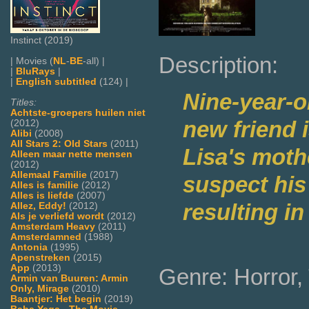
Instinct (2019)
Description:
| Movies (
NL
-
BE
-all) |
|
BluRays
|
|
English subtitled
(124) |
Nine-year-o
Titles:
Achtste-groepers huilen niet
new friend i
(2012)
Alibi
(2008)
All Stars 2: Old Stars
(2011)
Lisa's mothe
Alleen maar nette mensen
(2012)
Allemaal Familie
(2017)
suspect his 
Alles is familie
(2012)
Alles is liefde
(2007)
resulting i
Allez, Eddy!
(2012)
Als je verliefd wordt
(2012)
Amsterdam Heavy
(2011)
Amsterdamned
(1988)
Antonia
(1995)
Apenstreken
(2015)
App
(2013)
Genre: Horror, 
Armin van Buuren: Armin
Only, Mirage
(2010)
Baantjer: Het begin
(2019)