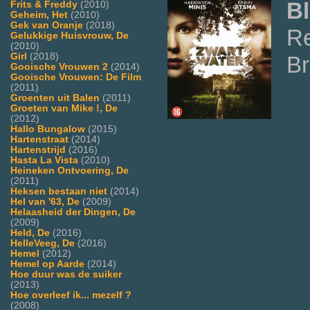
Bl
Frits & Freddy
(2010)
Geheim, Het
(2010)
Gek van Oranje
(2018)
Re
Gelukkige Huisvrouw, De
(2010)
Girl
(2018)
Br
Gooische Vrouwen 2
(2014)
Gooische Vrouwen: De Film
(2011)
Groenten uit Balen
(2011)
Groeten van Mike !, De
(2012)
Hallo Bungalow
(2015)
Hartenstraat
(2014)
Hartenstrijd
(2016)
Hasta La Vista
(2010)
Heineken Ontvoering, De
(2011)
Heksen bestaan niet
(2014)
Hel van '63, De
(2009)
Helaasheid der Dingen, De
(2009)
Held, De
(2016)
HelleVeeg, De
(2016)
Hemel
(2012)
Hemel op Aarde
(2014)
Hoe duur was de suiker
(2013)
Hoe overleef ik... mezelf ?
(2008)