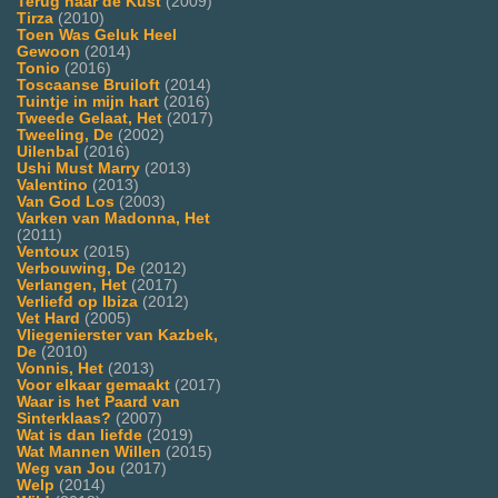
Terug naar de Kust
(2009)
Tirza
(2010)
Toen Was Geluk Heel
Gewoon
(2014)
Tonio
(2016)
Toscaanse Bruiloft
(2014)
Tuintje in mijn hart
(2016)
Tweede Gelaat, Het
(2017)
Tweeling, De
(2002)
Uilenbal
(2016)
Ushi Must Marry
(2013)
Valentino
(2013)
Van God Los
(2003)
Varken van Madonna, Het
(2011)
Ventoux
(2015)
Verbouwing, De
(2012)
Verlangen, Het
(2017)
Verliefd op Ibiza
(2012)
Vet Hard
(2005)
Vliegenierster van Kazbek,
De
(2010)
Vonnis, Het
(2013)
Voor elkaar gemaakt
(2017)
Waar is het Paard van
Sinterklaas?
(2007)
Wat is dan liefde
(2019)
Wat Mannen Willen
(2015)
Weg van Jou
(2017)
Welp
(2014)