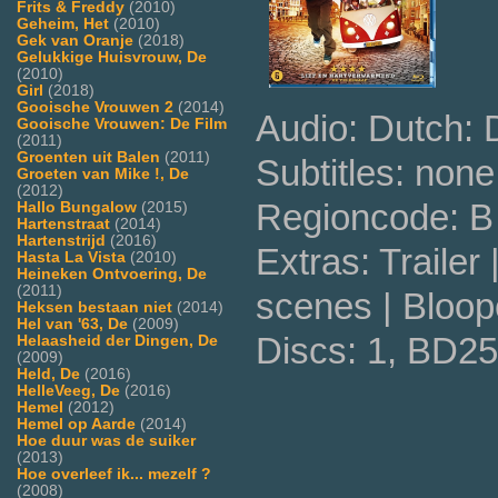
Frits & Freddy
(2010)
Geheim, Het
(2010)
Gek van Oranje
(2018)
Gelukkige Huisvrouw, De
(2010)
Girl
(2018)
Gooische Vrouwen 2
(2014)
Audio: Dutch:
Gooische Vrouwen: De Film
(2011)
Groenten uit Balen
(2011)
Subtitles: none
Groeten van Mike !, De
(2012)
Regioncode: B
Hallo Bungalow
(2015)
Hartenstraat
(2014)
Hartenstrijd
(2016)
Extras: Trailer 
Hasta La Vista
(2010)
Heineken Ontvoering, De
(2011)
scenes | Bloope
Heksen bestaan niet
(2014)
Hel van '63, De
(2009)
Discs: 1, BD25
Helaasheid der Dingen, De
(2009)
Held, De
(2016)
HelleVeeg, De
(2016)
Hemel
(2012)
Hemel op Aarde
(2014)
Hoe duur was de suiker
(2013)
Hoe overleef ik... mezelf ?
(2008)