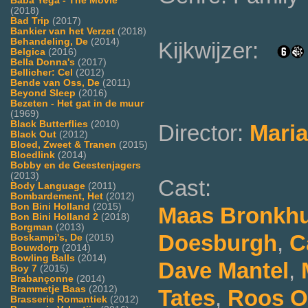
Baba Yega - The Movie
(2018)
Bad Trip
(2017)
Bankier van het Verzet
(2018)
Behandeling, De
(2014)
Kijkwijzer:
Belgica
(2016)
Bella Donna's
(2017)
Bellicher: Cel
(2012)
Bende van Oss, De
(2011)
Beyond Sleep
(2016)
Bezeten - Het gat in de muur
(1969)
Black Butterflies
(2010)
Director:
Maria
Black Out
(2012)
Bloed, Zweet & Tranen
(2015)
Bloedlink
(2014)
Bobby en de Geestenjagers
(2013)
Cast:
Body Language
(2011)
Bombardement, Het
(2012)
Bon Bini Holland
(2015)
Maas Bronkh
Bon Bini Holland 2
(2018)
Borgman
(2013)
Doesburgh
,
C
Boskampi's, De
(2015)
Bouwdorp
(2014)
Bowling Balls
(2014)
Dave Mantel
,
Boy 7
(2015)
Brabançonne
(2014)
Brammetje Baas
(2012)
Tates
,
Roos 
Brasserie Romantiek
(2012)