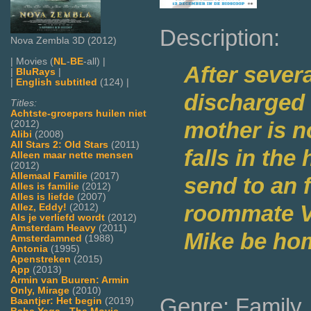
Description:
Nova Zembla 3D (2012)
| Movies (
NL
-
BE
-all) |
After sever
|
BluRays
|
|
English subtitled
(124) |
discharged 
Titles:
Achtste-groepers huilen niet
mother is n
(2012)
Alibi
(2008)
All Stars 2: Old Stars
(2011)
falls in th
Alleen maar nette mensen
(2012)
Allemaal Familie
(2017)
send to an 
Alles is familie
(2012)
Alles is liefde
(2007)
roommate Vi
Allez, Eddy!
(2012)
Als je verliefd wordt
(2012)
Amsterdam Heavy
(2011)
Mike be ho
Amsterdamned
(1988)
Antonia
(1995)
Apenstreken
(2015)
App
(2013)
Armin van Buuren: Armin
Only, Mirage
(2010)
Genre: Family
Baantjer: Het begin
(2019)