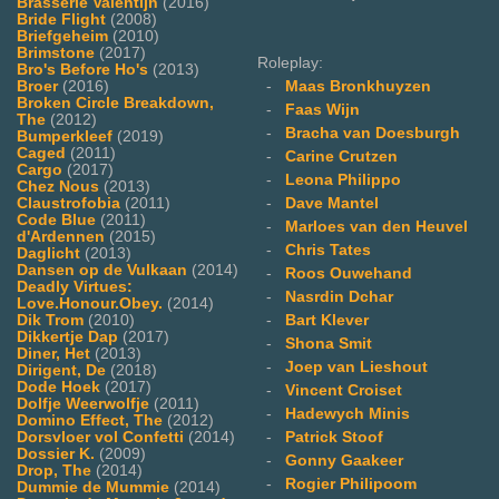
Brasserie Valentijn
(2016)
Bride Flight
(2008)
Briefgeheim
(2010)
Brimstone
(2017)
Roleplay:
Bro's Before Ho's
(2013)
Broer
(2016)
-
Maas Bronkhuyzen
Broken Circle Breakdown,
-
Faas Wijn
The
(2012)
-
Bracha van Doesburgh
Bumperkleef
(2019)
Caged
(2011)
-
Carine Crutzen
Cargo
(2017)
-
Leona Philippo
Chez Nous
(2013)
Claustrofobia
(2011)
-
Dave Mantel
Code Blue
(2011)
-
Marloes van den Heuvel
d'Ardennen
(2015)
-
Chris Tates
Daglicht
(2013)
Dansen op de Vulkaan
(2014)
-
Roos Ouwehand
Deadly Virtues:
-
Nasrdin Dchar
Love.Honour.Obey.
(2014)
Dik Trom
(2010)
-
Bart Klever
Dikkertje Dap
(2017)
-
Shona Smit
Diner, Het
(2013)
-
Joep van Lieshout
Dirigent, De
(2018)
Dode Hoek
(2017)
-
Vincent Croiset
Dolfje Weerwolfje
(2011)
-
Hadewych Minis
Domino Effect, The
(2012)
Dorsvloer vol Confetti
(2014)
-
Patrick Stoof
Dossier K.
(2009)
-
Gonny Gaakeer
Drop, The
(2014)
-
Rogier Philipoom
Dummie de Mummie
(2014)