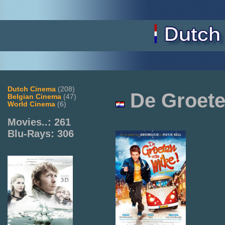
Dutch Cinema
(208)
De
Groete
Belgian Cinema
(47)
World Cinema
(6)
Movies..: 261
Blu-Rays: 306