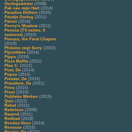
Oorlogswinter
(2008)
Pak van mijn Hart
(2014)
Paradise Drifters
(2020)
Patatje Oorlog
(2011)
Patser
(2018)
Penny's Shadow
(2011)
Penoza (TV-series, 5
seasons)
(2010)
Penoza, the Final Chapter
(2019)
Phileine zegt Sorry
(2003)
Pijnstillers
(2014)
Pippa
(2016)
Pizza Maffia
(2011)
Plan C.
(2012)
Poel, De
(2014)
Popoz
(2015)
Premier, De
(2016)
President, De
(2011)
Prins
(2015)
Prooi
(2016)
Publieke Werken
(2015)
Quiz
(2012)
Rabat
(2011)
Radeloos
(2008)
Razend
(2011)
Redbad
(2018)
Rendez-Vous
(2014)
Renesse
(2016)
Reunie, De
(2015)