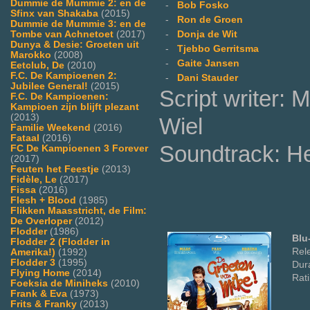
Dummie de Mummie 2: en de
-
Bob Fosko
Sfinx van Shakaba
(2015)
-
Ron de Groen
Dummie de Mummie 3: en de
Tombe van Achnetoet
(2017)
-
Donja de Wit
Dunya & Desie: Groeten uit
-
Tjebbo Gerritsma
Marokko
(2008)
-
Gaite Jansen
Eetclub, De
(2010)
F.C. De Kampioenen 2:
-
Dani Stauder
Jubilee General!
(2015)
Script writer:
F.C. De Kampioenen:
Kampioen zijn blijft plezant
(2013)
Wiel
Familie Weekend
(2016)
Fataal
(2016)
Soundtrack: H
FC De Kampioenen 3 Forever
(2017)
Feuten het Feestje
(2013)
Fidèle, Le
(2017)
Fissa
(2016)
Flesh + Blood
(1985)
Flikken Maasstricht, de Film:
De Overloper
(2012)
Flodder
(1986)
Blu
Flodder 2 (Flodder in
Rel
Amerika!)
(1992)
Flodder 3
(1995)
Dura
Flying Home
(2014)
Rat
Foeksia de Miniheks
(2010)
Frank & Eva
(1973)
Frits & Franky
(2013)