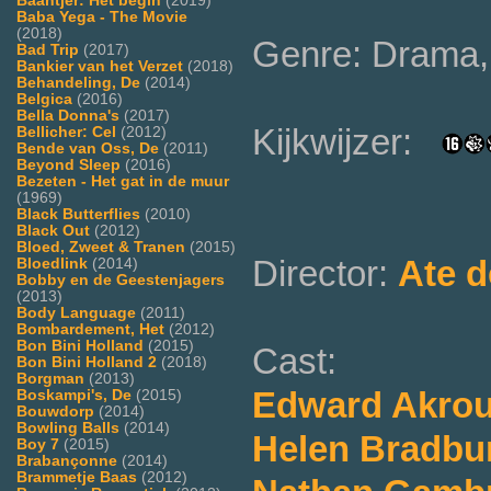
Baantjer: Het begin
(2019)
Baba Yega - The Movie
(2018)
Genre: Drama, 
Bad Trip
(2017)
Bankier van het Verzet
(2018)
Behandeling, De
(2014)
Belgica
(2016)
Bella Donna's
(2017)
Kijkwijzer:
Bellicher: Cel
(2012)
Bende van Oss, De
(2011)
Beyond Sleep
(2016)
Bezeten - Het gat in de muur
(1969)
Black Butterflies
(2010)
Black Out
(2012)
Bloed, Zweet & Tranen
(2015)
Director:
Ate d
Bloedlink
(2014)
Bobby en de Geestenjagers
(2013)
Body Language
(2011)
Bombardement, Het
(2012)
Bon Bini Holland
(2015)
Cast:
Bon Bini Holland 2
(2018)
Borgman
(2013)
Edward Akrou
Boskampi's, De
(2015)
Bouwdorp
(2014)
Bowling Balls
(2014)
Helen Bradbu
Boy 7
(2015)
Brabançonne
(2014)
Brammetje Baas
(2012)