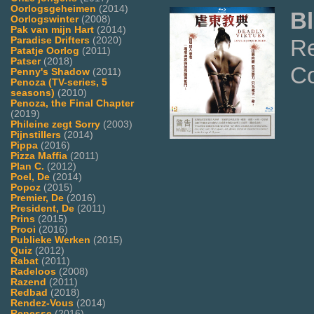
Oorlogsgeheimen
(2014)
Bl
Oorlogswinter
(2008)
Pak van mijn Hart
(2014)
Paradise Drifters
(2020)
R
Patatje Oorlog
(2011)
Patser
(2018)
Co
Penny's Shadow
(2011)
Penoza (TV-series, 5
seasons)
(2010)
Penoza, the Final Chapter
(2019)
Phileine zegt Sorry
(2003)
Pijnstillers
(2014)
Pippa
(2016)
Pizza Maffia
(2011)
Plan C.
(2012)
Poel, De
(2014)
Popoz
(2015)
Premier, De
(2016)
President, De
(2011)
Prins
(2015)
Prooi
(2016)
Publieke Werken
(2015)
Quiz
(2012)
Rabat
(2011)
Radeloos
(2008)
Razend
(2011)
Redbad
(2018)
Rendez-Vous
(2014)
Renesse
(2016)