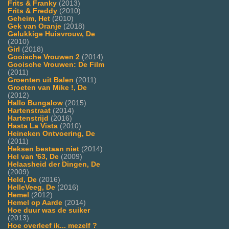
Frits & Franky
(2013)
Frits & Freddy
(2010)
Geheim, Het
(2010)
Gek van Oranje
(2018)
Gelukkige Huisvrouw, De
(2010)
Girl
(2018)
Gooische Vrouwen 2
(2014)
Gooische Vrouwen: De Film
(2011)
Groenten uit Balen
(2011)
Groeten van Mike !, De
(2012)
Hallo Bungalow
(2015)
Hartenstraat
(2014)
Hartenstrijd
(2016)
Hasta La Vista
(2010)
Heineken Ontvoering, De
(2011)
Heksen bestaan niet
(2014)
Hel van '63, De
(2009)
Helaasheid der Dingen, De
(2009)
Held, De
(2016)
HelleVeeg, De
(2016)
Hemel
(2012)
Hemel op Aarde
(2014)
Hoe duur was de suiker
(2013)
Hoe overleef ik... mezelf ?