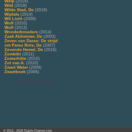
Welp
(2014)
Wild
(2018)
Wilde Stad, De
(2018)
Wiplala
(2014)
Wit Licht
(2009)
Wolf
(2010)
Wolf
(2013)
Wonderbroeders
(2014)
Zaak Alzheimer, De
(2003)
Zeven van Daran: De strijd
om Pareo Rots, De
(2007)
Zevende Hemel, De
(2016)
Zombibi
(2011)
Zomerhitte
(2010)
Zot van A.
(2010)
Zwart Water
(2009)
Zwartboek
(2006)
___________________
© 2012...2026 Dutch-Cinema.com