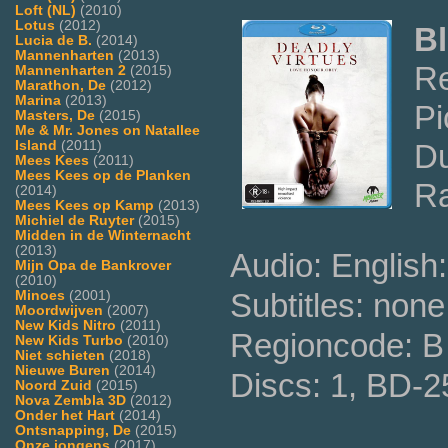
Loft (NL)
(2010)
Lotus
(2012)
Bl
Lucia de B.
(2014)
Mannenharten
(2013)
Re
Mannenharten 2
(2015)
Marathon, De
(2012)
Marina
(2013)
Pi
Masters, De
(2015)
Me & Mr. Jones on Natallee
Island
(2011)
Du
Mees Kees
(2011)
Mees Kees op de Planken
Ra
(2014)
Mees Kees op Kamp
(2013)
Michiel de Ruyter
(2015)
Midden in de Winternacht
(2013)
Audio: English:
Mijn Opa de Bankrover
(2010)
Subtitles: none
Minoes
(2001)
Moordwijven
(2007)
New Kids Nitro
(2011)
Regioncode: B 
New Kids Turbo
(2010)
Niet schieten
(2018)
Nieuwe Buren
(2014)
Discs: 1, BD-2
Noord Zuid
(2015)
Nova Zembla 3D
(2012)
Onder het Hart
(2014)
Ontsnapping, De
(2015)
Onze jongens
(2017)