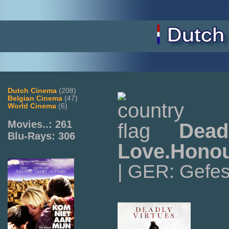
Dutch Cinema
(208)
Belgian Cinema
(47)
World Cinema
(6)
Movies..: 261
Deadl
Blu-Rays: 306
Love.Honou
| GER: Gefes