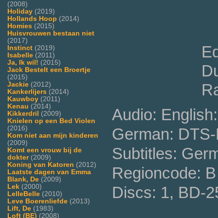
(2008)
Holiday
(2019)
Hollands Hoop
(2014)
Homies
(2015)
Huisvrouwen bestaan niet
(2017)
Ed
Instinct
(2019)
Isabelle
(2011)
Ja, Ik wil!
(2015)
Du
Jack Bestelt een Broertje
(2015)
Jackie
(2012)
Ra
Kankerlijers
(2014)
Kauwboy
(2011)
Kenau
(2014)
Audio: English
Kikkerdril
(2009)
Knielen op een Bed Violen
(2016)
German: DTS-H
Kom niet aan mijn kinderen
(2009)
Subtitles: Ger
Komt een vrouw bij de
dokter
(2009)
Koning van Katoren
(2012)
Regioncode: B 
Laatste dagen van Emma
Blank, De
(2009)
Lek
(2000)
Discs: 1, BD-2
LelleBelle
(2010)
Leve Boerenliefde
(2013)
Lift, De
(1983)
Loft (BE)
(2008)