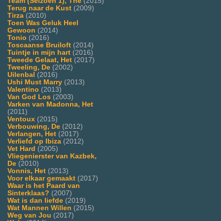
Team (Seizoen 1), The
(2015)
Terug naar de Kust
(2009)
Tirza
(2010)
Toen Was Geluk Heel
Gewoon
(2014)
Tonio
(2016)
Toscaanse Bruiloft
(2014)
Tuintje in mijn hart
(2016)
Tweede Gelaat, Het
(2017)
Tweeling, De
(2002)
Uilenbal
(2016)
Ushi Must Marry
(2013)
Valentino
(2013)
Van God Los
(2003)
Varken van Madonna, Het
(2011)
Ventoux
(2015)
Verbouwing, De
(2012)
Verlangen, Het
(2017)
Verliefd op Ibiza
(2012)
Vet Hard
(2005)
Vliegenierster van Kazbek,
De
(2010)
Vonnis, Het
(2013)
Voor elkaar gemaakt
(2017)
Waar is het Paard van
Sinterklaas?
(2007)
Wat is dan liefde
(2019)
Wat Mannen Willen
(2015)
Weg van Jou
(2017)