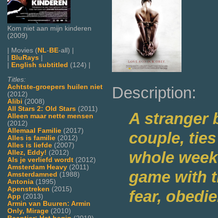
Kom niet aan mijn kinderen
(2009)
| Movies (
NL
-
BE
-all) |
|
BluRays
|
|
English subtitled
(124) |
Titles:
Achtste-groepers huilen niet
Description:
(2012)
Alibi
(2008)
All Stars 2: Old Stars
(2011)
A stranger 
Alleen maar nette mensen
(2012)
Allemaal Familie
(2017)
couple, tie
Alles is familie
(2012)
Alles is liefde
(2007)
whole weeke
Allez, Eddy!
(2012)
Als je verliefd wordt
(2012)
Amsterdam Heavy
(2011)
game with t
Amsterdamned
(1988)
Antonia
(1995)
Apenstreken
(2015)
fear, obedi
App
(2013)
Armin van Buuren: Armin
Only, Mirage
(2010)