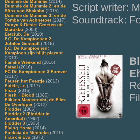
Dummie de Mummie
(2014)
Script writer:
Dummie de Mummie 2: en de
Sfinx van Shakaba
(2015)
Dummie de Mummie 3: en de
Soundtrack: F
Tombe van Achnetoet
(2017)
Dunya & Desie: Groeten uit
Marokko
(2008)
Eetclub, De
(2010)
F.C. De Kampioenen 2:
Jubilee General!
(2015)
F.C. De Kampioenen:
Kampioen zijn blijft plezant
(2013)
B
Familie Weekend
(2016)
Fataal
(2016)
E
FC De Kampioenen 3 Forever
(2017)
Feuten het Feestje
(2013)
Re
Fidèle, Le
(2017)
Fissa
(2016)
F
Flesh + Blood
(1985)
Flikken Maasstricht, de Film:
De Overloper
(2012)
Flodder
(1986)
Flodder 2 (Flodder in
Amerika!)
(1992)
Flodder 3
(1995)
Flying Home
(2014)
Foeksia de Miniheks
(2010)
Frank & Eva
(1973)