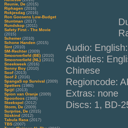
Reunie, De
(2015)
Riphagen
(2016)
Rokjesdag
(2016)
Ron Goosens Low-Budget
Du
Stuntman
(2017)
Rundskop
(2011)
Safety First - The Movie
Ra
(2015)
Schemer
(2010)
Schone Handen
(2015)
Audio: English
Sint
(2010)
SM-Rechter
(2009)
Smoorverliefd (BE)
(2010)
Subtitles: Engl
Smoorverliefd (NL)
(2013)
Sneekweek
(2016)
Chinese
Sonny Boy
(2010)
Soof
(2013)
Soof 2
(2016)
Regioncode: 
SpangaS op Survival
(2009)
Spetters
(1980)
Spijt!
(2013)
Extras: none
Spion van Oranje
(2009)
Spoorloos
(1988)
Discs: 1, BD-2
Steekspel
(2012)
Storm, De
(2009)
Surprise, De
(2015)
Süskind
(2012)
Tabula Rasa
(2017)
TBS
(2007)