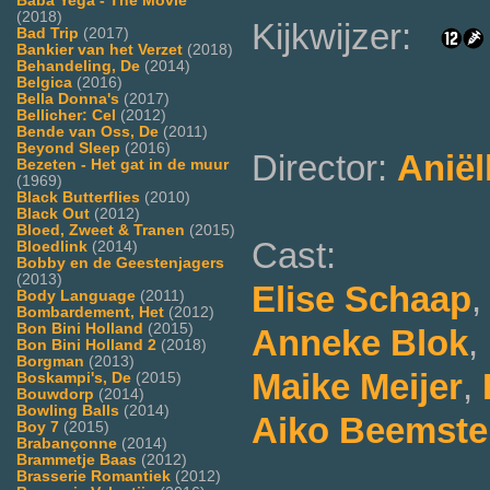
Baba Yega - The Movie
(2018)
Kijkwijzer:
Bad Trip
(2017)
Bankier van het Verzet
(2018)
Behandeling, De
(2014)
Belgica
(2016)
Bella Donna's
(2017)
Bellicher: Cel
(2012)
Bende van Oss, De
(2011)
Beyond Sleep
(2016)
Director:
Aniël
Bezeten - Het gat in de muur
(1969)
Black Butterflies
(2010)
Black Out
(2012)
Bloed, Zweet & Tranen
(2015)
Cast:
Bloedlink
(2014)
Bobby en de Geestenjagers
(2013)
Elise Schaap
Body Language
(2011)
Bombardement, Het
(2012)
Bon Bini Holland
(2015)
Anneke Blok
,
Bon Bini Holland 2
(2018)
Borgman
(2013)
Maike Meijer
,
Boskampi's, De
(2015)
Bouwdorp
(2014)
Bowling Balls
(2014)
Aiko Beemste
Boy 7
(2015)
Brabançonne
(2014)
Brammetje Baas
(2012)
Brasserie Romantiek
(2012)