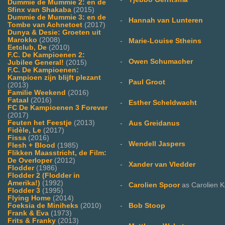
Dummie de Mummie 2: en de
Sfinx van Shakaba
(2015)
Dummie de Mummie 3: en de
-
Hannah van Lunteren
Tombe van Achnetoet
(2017)
Dunya & Desie: Groeten uit
Marokko
(2008)
-
Marie-Louise Stheins
Eetclub, De
(2010)
F.C. De Kampioenen 2:
-
Owen Schumacher
Jubilee General!
(2015)
F.C. De Kampioenen:
Kampioen zijn blijft plezant
-
Paul Groot
(2013)
Familie Weekend
(2016)
Fataal
(2016)
-
Esther Scheldwacht
FC De Kampioenen 3 Forever
(2017)
Feuten het Feestje
(2013)
-
Aus Greidanus
Fidèle, Le
(2017)
Fissa
(2016)
-
Wendell Jaspers
Flesh + Blood
(1985)
Flikken Maasstricht, de Film:
De Overloper
(2012)
-
Xander van Vledder
Flodder
(1986)
Flodder 2 (Flodder in
Amerika!)
(1992)
-
Carolien Spoor
as Carolien 
Flodder 3
(1995)
Flying Home
(2014)
Foeksia de Miniheks
(2010)
-
Bob Stoop
Frank & Eva
(1973)
Frits & Franky
(2013)