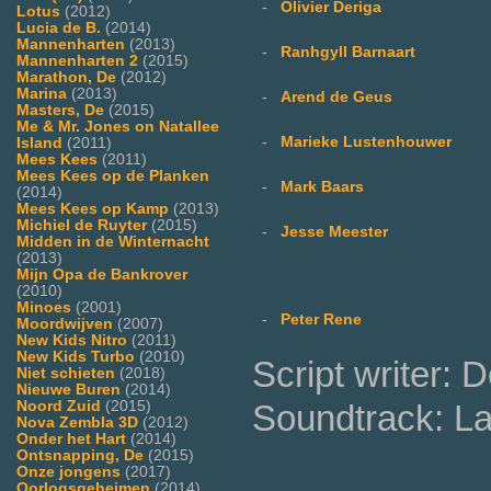
-
Olivier Deriga
Lotus
(2012)
Lucia de B.
(2014)
Mannenharten
(2013)
-
Ranhgyll Barnaart
Mannenharten 2
(2015)
Marathon, De
(2012)
Marina
(2013)
-
Arend de Geus
Masters, De
(2015)
Me & Mr. Jones on Natallee
-
Marieke Lustenhouwer
Island
(2011)
Mees Kees
(2011)
Mees Kees op de Planken
-
Mark Baars
(2014)
Mees Kees op Kamp
(2013)
Michiel de Ruyter
(2015)
-
Jesse Meester
Midden in de Winternacht
(2013)
Mijn Opa de Bankrover
(2010)
Minoes
(2001)
-
Peter Rene
Moordwijven
(2007)
New Kids Nitro
(2011)
New Kids Turbo
(2010)
Script writer: 
Niet schieten
(2018)
Nieuwe Buren
(2014)
Noord Zuid
(2015)
Soundtrack: L
Nova Zembla 3D
(2012)
Onder het Hart
(2014)
Ontsnapping, De
(2015)
Onze jongens
(2017)
Oorlogsgeheimen
(2014)