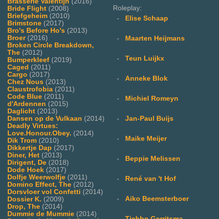
Brasserie Valentijn
(2016)
Roleplay:
Bride Flight
(2008)
Briefgeheim
(2010)
-
Elise Schaap
Brimstone
(2017)
Bro's Before Ho's
(2013)
Broer
(2016)
-
Maarten Heijmans
Broken Circle Breakdown,
The
(2012)
-
Teun Luijkx
Bumperkleef
(2019)
Caged
(2011)
Cargo
(2017)
-
Anneke Blok
Chez Nous
(2013)
Claustrofobia
(2011)
Code Blue
(2011)
-
Michiel Romeyn
d'Ardennen
(2015)
Daglicht
(2013)
Dansen op de Vulkaan
(2014)
-
Jan-Paul Buijs
Deadly Virtues:
Love.Honour.Obey.
(2014)
-
Maike Meijer
Dik Trom
(2010)
Dikkertje Dap
(2017)
Diner, Het
(2013)
-
Beppie Melissen
Dirigent, De
(2018)
Dode Hoek
(2017)
Dolfje Weerwolfje
(2011)
-
René van 't Hof
Domino Effect, The
(2012)
Dorsvloer vol Confetti
(2014)
-
Aiko Beemsterboer
Dossier K.
(2009)
Drop, The
(2014)
Dummie de Mummie
(2014)
-
Tjebbo Gerritsma