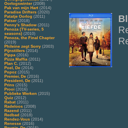
Oorlogswinter
(2008)
Pak van mijn Hart
(2014)
Paradise Drifters
(2020)
Bl
Patatje Oorlog
(2011)
Patser
(2018)
Penny's Shadow
(2011)
Re
Penoza (TV-series, 5
seasons)
(2010)
Penoza, the Final Chapter
Re
(2019)
Phileine zegt Sorry
(2003)
Pijnstillers
(2014)
Pippa
(2016)
Pizza Maffia
(2011)
Plan C.
(2012)
Poel, De
(2014)
Popoz
(2015)
Premier, De
(2016)
President, De
(2011)
Prins
(2015)
Prooi
(2016)
Publieke Werken
(2015)
Quiz
(2012)
Rabat
(2011)
Radeloos
(2008)
Razend
(2011)
Redbad
(2018)
Rendez-Vous
(2014)
Renesse
(2016)
Reunie, De
(2015)