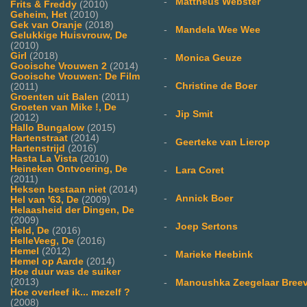
-
Mattheus Webster
Frits & Freddy
(2010)
Geheim, Het
(2010)
Gek van Oranje
(2018)
-
Mandela Wee Wee
Gelukkige Huisvrouw, De
(2010)
Girl
(2018)
-
Monica Geuze
Gooische Vrouwen 2
(2014)
Gooische Vrouwen: De Film
-
Christine de Boer
(2011)
Groenten uit Balen
(2011)
Groeten van Mike !, De
-
Jip Smit
(2012)
Hallo Bungalow
(2015)
Hartenstraat
(2014)
-
Geerteke van Lierop
Hartenstrijd
(2016)
Hasta La Vista
(2010)
Heineken Ontvoering, De
-
Lara Coret
(2011)
Heksen bestaan niet
(2014)
-
Annick Boer
Hel van '63, De
(2009)
Helaasheid der Dingen, De
(2009)
-
Joep Sertons
Held, De
(2016)
HelleVeeg, De
(2016)
Hemel
(2012)
-
Marieke Heebink
Hemel op Aarde
(2014)
Hoe duur was de suiker
(2013)
-
Manoushka Zeegelaar Breev
Hoe overleef ik... mezelf ?
(2008)