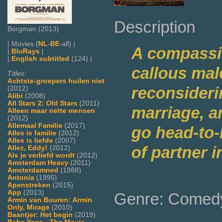
Description
Borgman (2013)
| Movies (
NL
-
BE
-all) |
A compassio
|
BluRays
|
|
English subtitled
(124) |
callous mal
Titles:
Achtste-groepers huilen niet
reconsiderin
(2012)
Alibi
(2008)
All Stars 2: Old Stars
(2011)
marriage, a
Alleen maar nette mensen
(2012)
Allemaal Familie
(2017)
go head-to-
Alles is familie
(2012)
Alles is liefde
(2007)
of partner in
Allez, Eddy!
(2012)
Als je verliefd wordt
(2012)
Amsterdam Heavy
(2011)
Amsterdamned
(1988)
Antonia
(1995)
Apenstreken
(2015)
App
(2013)
Genre: Comed
Armin van Buuren: Armin
Only, Mirage
(2010)
Baantjer: Het begin
(2019)