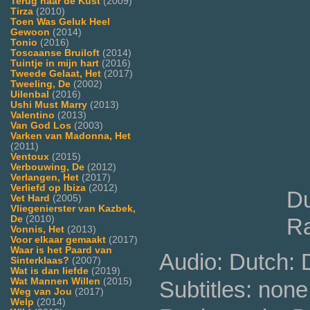
Terug naar de Kust
(2009)
Tirza
(2010)
Toen Was Geluk Heel
Gewoon
(2014)
Tonio
(2016)
Toscaanse Bruiloft
(2014)
Tuintje in mijn hart
(2016)
Tweede Gelaat, Het
(2017)
Tweeling, De
(2002)
Uilenbal
(2016)
Ushi Must Marry
(2013)
Valentino
(2013)
Van God Los
(2003)
Varken van Madonna, Het
(2011)
Ventoux
(2015)
Verbouwing, De
(2012)
Verlangen, Het
(2017)
Verliefd op Ibiza
(2012)
Du
Vet Hard
(2005)
Vliegenierster van Kazbek,
De
(2010)
Ra
Vonnis, Het
(2013)
Voor elkaar gemaakt
(2017)
Waar is het Paard van
Audio: Dutch:
Sinterklaas?
(2007)
Wat is dan liefde
(2019)
Wat Mannen Willen
(2015)
Subtitles: none
Weg van Jou
(2017)
Welp
(2014)