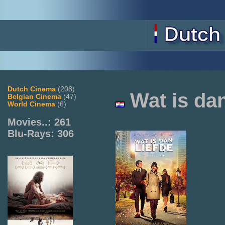
Dutch Cinema
(208)
Wat is dan
Belgian Cinema
(47)
World Cinema
(6)
Movies..: 261
Blu-Rays: 306