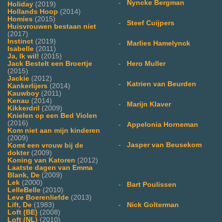
-
Nyncke Bergman
Holiday
(2019)
Hollands Hoop
(2014)
Homies
(2015)
-
Steef Cuijpers
Huisvrouwen bestaan niet
(2017)
Instinct
(2019)
-
Marlies Hamelynck
Isabelle
(2011)
Ja, Ik wil!
(2015)
Jack Bestelt een Broertje
-
Hero Muller
(2015)
Jackie
(2012)
-
Katrien van Beurden
Kankerlijers
(2014)
Kauwboy
(2011)
Kenau
(2014)
-
Marijn Klaver
Kikkerdril
(2009)
Knielen op een Bed Violen
(2016)
-
Appelonia Horneman
Kom niet aan mijn kinderen
(2009)
-
Jasper van Beusekom
Komt een vrouw bij de
dokter
(2009)
Koning van Katoren
(2012)
Laatste dagen van Emma
Blank, De
(2009)
Lek
(2000)
-
Bart Poulissen
LelleBelle
(2010)
Leve Boerenliefde
(2013)
Lift, De
(1983)
-
Nick Golterman
Loft (BE)
(2008)
Loft (NL)
(2010)