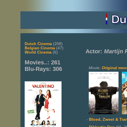
Dutch Cinema
(208)
Belgian Cinema
(47)
Actor:
Martijn 
World Cinema
(6)
Movies..: 261
Movie:
Original movi
Blu-Rays: 306
-
Bloed, Zweet & Tra