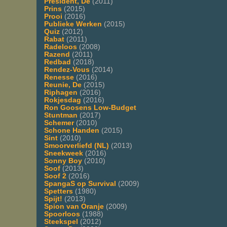
President, De
(2011)
Prins
(2015)
Prooi
(2016)
Publieke Werken
(2015)
Quiz
(2012)
Rabat
(2011)
Radeloos
(2008)
Razend
(2011)
Redbad
(2018)
Rendez-Vous
(2014)
Renesse
(2016)
Reunie, De
(2015)
Riphagen
(2016)
Rokjesdag
(2016)
Ron Goosens Low-Budget
Stuntman
(2017)
Schemer
(2010)
Schone Handen
(2015)
Sint
(2010)
Smoorverliefd (NL)
(2013)
Sneekweek
(2016)
Sonny Boy
(2010)
Soof
(2013)
Soof 2
(2016)
SpangaS op Survival
(2009)
Spetters
(1980)
Spijt!
(2013)
Spion van Oranje
(2009)
Spoorloos
(1988)
Steekspel
(2012)