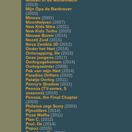
Midden in de Winternacht
(2013)
Mijn Opa de Bankrover
(2010)
Minoes
(2001)
Moordwijven
(2007)
New Kids Nitro
(2011)
New Kids Turbo
(2010)
Nieuwe Buren
(2014)
Noord Zuid
(2015)
Nova Zembla 3D
(2012)
Onder het Hart
(2014)
Ontsnapping, De
(2015)
Onze jongens
(2017)
Oorlogsgeheimen
(2014)
Oorlogswinter
(2008)
Pak van mijn Hart
(2014)
Paradise Drifters
(2020)
Patatje Oorlog
(2011)
Penny's Shadow
(2011)
Penoza (TV-series, 5
seasons)
(2010)
Penoza, the Final Chapter
(2019)
Phileine zegt Sorry
(2003)
Pijnstillers
(2014)
Pizza Maffia
(2011)
Plan C.
(2012)
Poel, De
(2014)
Popoz
(2015)