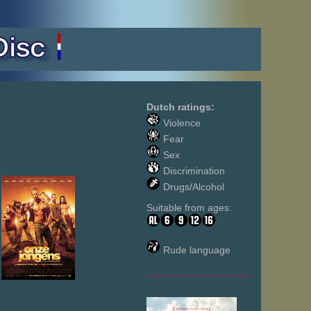
Dutch ratings:
Violence
Fear
Sex
Discrimination
Drugs/Alcohol
Suitable from ages:
Rude language
___________________