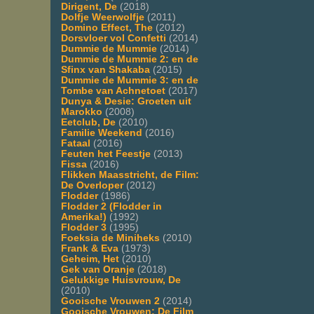
Dirigent, De
(2018)
Dolfje Weerwolfje
(2011)
Domino Effect, The
(2012)
Dorsvloer vol Confetti
(2014)
Dummie de Mummie
(2014)
Dummie de Mummie 2: en de
Sfinx van Shakaba
(2015)
Dummie de Mummie 3: en de
Tombe van Achnetoet
(2017)
Dunya & Desie: Groeten uit
Marokko
(2008)
Eetclub, De
(2010)
Familie Weekend
(2016)
Fataal
(2016)
Feuten het Feestje
(2013)
Fissa
(2016)
Flikken Maasstricht, de Film:
De Overloper
(2012)
Flodder
(1986)
Flodder 2 (Flodder in
Amerika!)
(1992)
Flodder 3
(1995)
Foeksia de Miniheks
(2010)
Frank & Eva
(1973)
Geheim, Het
(2010)
Gek van Oranje
(2018)
Gelukkige Huisvrouw, De
(2010)
Gooische Vrouwen 2
(2014)
Gooische Vrouwen: De Film