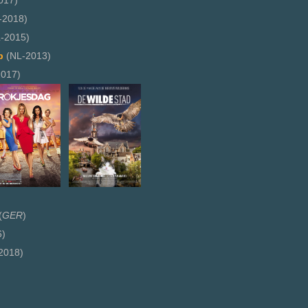
017)
-2018)
-2015)
p
(NL-2013)
017)
(
GER
)
6)
2018)