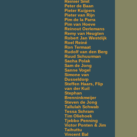
Reinier Smit
Peter de Baan
Pieter Kuijpers
Pieter van Rijn
Pim de la Parra
Pim van Hoeve
Reinout Oerlemans
Remy van Heugten
Robert Jan Westdijk
Roel Reiné
Ron Termaat
Rudolf van den Berg
Ruud Schuurman
Sacha Polak
Sam de Jong
Sanne Vogel
Simone van
Dusseldorp
Steffen Haars, Flip
van der Kuil
Stephan
Brenninkmeijer
Steven de Jong
Tallulah Schwab
Tessa Schram
Tim Oliehoek
Tjebbo Penning
Victor Ponten & Jim
Taihuttu
Vincent Bal