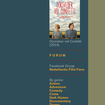
Dorsvloer vol Confetti
(2014)
___________________
F O R U M
___________________
Facebook Group
Nederlands Film Fans
___________________
By genre:
Action
Adventure
Comedy
Crime
Dark Humor
Documentery
Drama