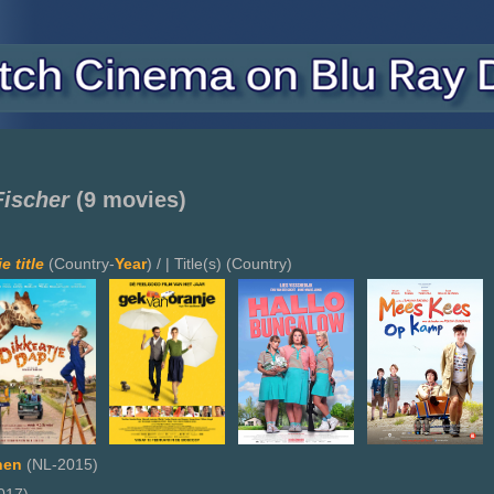
Fischer
(9 movies)
e title
(Country-
Year
) / | Title(s) (Country)
nen
(NL-2015)