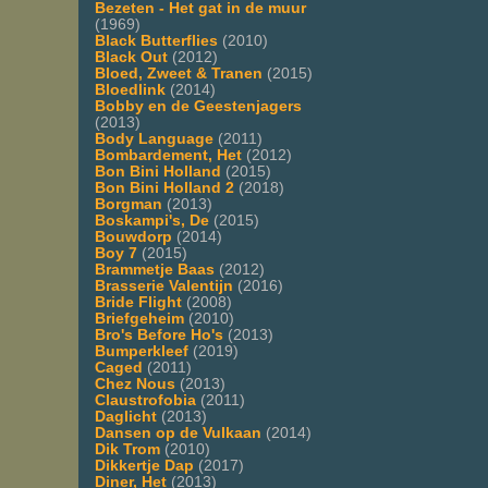
Bezeten - Het gat in de muur
(1969)
Black Butterflies
(2010)
Black Out
(2012)
Bloed, Zweet & Tranen
(2015)
Bloedlink
(2014)
Bobby en de Geestenjagers
(2013)
Body Language
(2011)
Bombardement, Het
(2012)
Bon Bini Holland
(2015)
Bon Bini Holland 2
(2018)
Borgman
(2013)
Boskampi's, De
(2015)
Bouwdorp
(2014)
Boy 7
(2015)
Brammetje Baas
(2012)
Brasserie Valentijn
(2016)
Bride Flight
(2008)
Briefgeheim
(2010)
Bro's Before Ho's
(2013)
Bumperkleef
(2019)
Caged
(2011)
Chez Nous
(2013)
Claustrofobia
(2011)
Daglicht
(2013)
Dansen op de Vulkaan
(2014)
Dik Trom
(2010)
Dikkertje Dap
(2017)
Diner, Het
(2013)