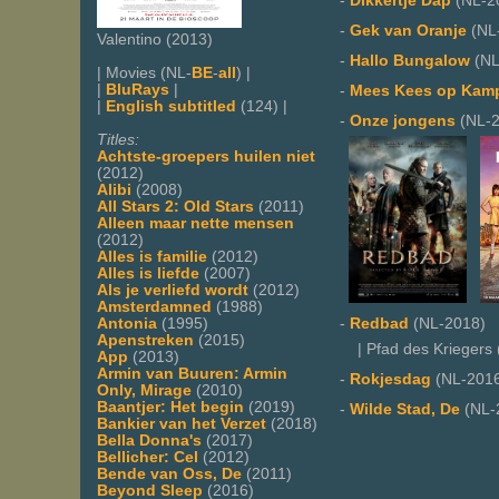
-
Dikkertje Dap
(NL-2
-
Gek van Oranje
(NL
Valentino (2013)
-
Hallo Bungalow
(NL
| Movies (NL-
BE
-
all
) |
|
BluRays
|
-
Mees Kees op Kam
|
English subtitled
(124) |
-
Onze jongens
(NL-2
Titles:
Achtste-groepers huilen niet
(2012)
Alibi
(2008)
All Stars 2: Old Stars
(2011)
Alleen maar nette mensen
(2012)
Alles is familie
(2012)
Alles is liefde
(2007)
Als je verliefd wordt
(2012)
Amsterdamned
(1988)
-
Redbad
(NL-2018)
Antonia
(1995)
Apenstreken
(2015)
| Pfad des Kriegers 
App
(2013)
Armin van Buuren: Armin
-
Rokjesdag
(NL-201
Only, Mirage
(2010)
Baantjer: Het begin
(2019)
-
Wilde Stad, De
(NL-
Bankier van het Verzet
(2018)
Bella Donna's
(2017)
Bellicher: Cel
(2012)
Bende van Oss, De
(2011)
Beyond Sleep
(2016)