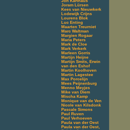
Jon Karthaus
Joram Lürsen
Kees van Nieuwkerk
Lodewijk Crijns
Lourens Blok
Luc Enting
Maarten Treurniet
Marc Waltman
Margien Rogaar
Maria Peters
Mark de Cloe
Mark Verkerk
Marleen Gorris
Martijn Heijne
Martijn Smits, Erwin
van den Eshof
Martin Koolhoven
Martin Lagestee
Max Porcelijn
Mees Peijnenburg
Menno Meyjes
Mike van Diem
Mischa Kamp
Monique van de Ven
Nicole van Kilsdonk
Pascale Simons
Paul Ruven
Paul Verhoeven
Paula van der Oest
Paula van der Oest,