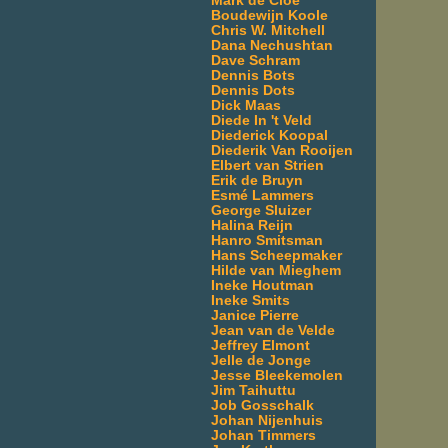
Mark de Cloe
Boudewijn Koole
Chris W. Mitchell
Dana Nechushtan
Dave Schram
Dennis Bots
Dennis Dots
Dick Maas
Diede In 't Veld
Diederick Koopal
Diederik Van Rooijen
Elbert van Strien
Erik de Bruyn
Esmé Lammers
George Sluizer
Halina Reijn
Hanro Smitsman
Hans Scheepmaker
Hilde van Mieghem
Ineke Houtman
Ineke Smits
Janice Pierre
Jean van de Velde
Jeffrey Elmont
Jelle de Jonge
Jesse Bleekemolen
Jim Taihuttu
Job Gosschalk
Johan Nijenhuis
Johan Timmers