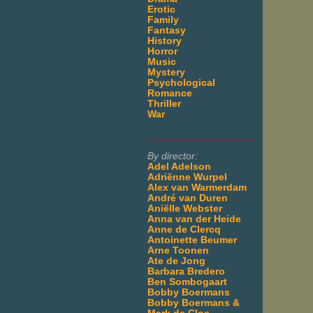
Erotic
Family
Fantasy
History
Horror
Music
Mystery
Psychological
Romance
Thriller
War
___________________
By director:
Adel Adelson
Adriënne Wurpel
Alex van Warmerdam
André van Duren
Aniëlle Webster
Anna van der Heide
Anne de Clercq
Antoinette Beumer
Arne Toonen
Ate de Jong
Barbara Bredero
Ben Sombogaart
Bobby Boermans
Bobby Boermans &