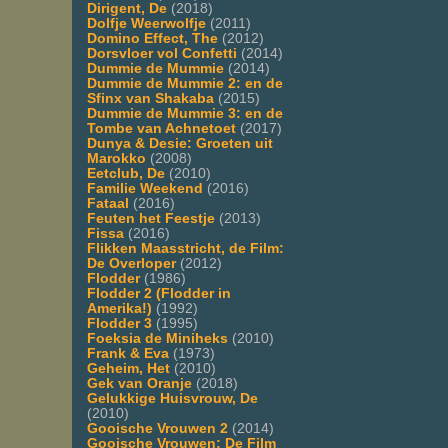
Dirigent, De
(2018)
Dolfje Weerwolfje
(2011)
Domino Effect, The
(2012)
Dorsvloer vol Confetti
(2014)
Dummie de Mummie
(2014)
Dummie de Mummie 2: en de
Sfinx van Shakaba
(2015)
Dummie de Mummie 3: en de
Tombe van Achnetoet
(2017)
Dunya & Desie: Groeten uit
Marokko
(2008)
Eetclub, De
(2010)
Familie Weekend
(2016)
Fataal
(2016)
Feuten het Feestje
(2013)
Fissa
(2016)
Flikken Maasstricht, de Film:
De Overloper
(2012)
Flodder
(1986)
Flodder 2 (Flodder in
Amerika!)
(1992)
Flodder 3
(1995)
Foeksia de Miniheks
(2010)
Frank & Eva
(1973)
Geheim, Het
(2010)
Gek van Oranje
(2018)
Gelukkige Huisvrouw, De
(2010)
Gooische Vrouwen 2
(2014)
Gooische Vrouwen: De Film