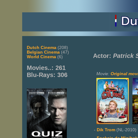
Dutch Cinema
(208)
Belgian Cinema
(47)
Actor:
Patrick 
World Cinema
(6)
Movies..: 261
Movie:
Original movi
Blu-Rays: 306
-
Dik Trom
(NL-2010)