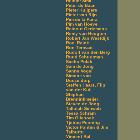
Reinier Smit
Peter de Baan
Pieter Kuijpers
Pieter van Rijn
Pim de la Parra
Pim van Hoeve
Reinout Oerlemans
Remy van Heugten
Robert Jan Westdijk
Roel Reiné
Ron Termaat
Rudolf van den Berg
Ruud Schuurman
Sacha Polak
Sam de Jong
Sanne Vogel
Simone van
Dusseldorp
Steffen Haars, Flip
van der Kuil
Stephan
Brenninkmeijer
Steven de Jong
Tallulah Schwab
Tessa Schram
Tim Oliehoek
Tjebbo Penning
Victor Ponten & Jim
Taihuttu
Vincent Bal