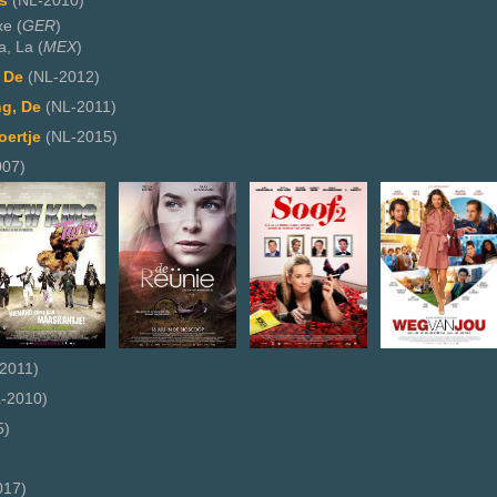
s
(NL-2010)
e (
GER
)
, La (
MEX
)
 De
(NL-2012)
g, De
(NL-2011)
oertje
(NL-2015)
07)
2011)
-2010)
5)
017)