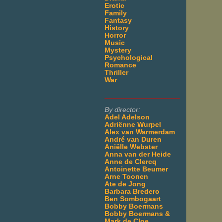
Erotic
Family
Fantasy
History
Horror
Music
Mystery
Psychological
Romance
Thriller
War
___________________
By director:
Adel Adelson
Adriënne Wurpel
Alex van Warmerdam
André van Duren
Aniëlle Webster
Anna van der Heide
Anne de Clercq
Antoinette Beumer
Arne Toonen
Ate de Jong
Barbara Bredero
Ben Sombogaart
Bobby Boermans
Bobby Boermans &
Mark de Cloe