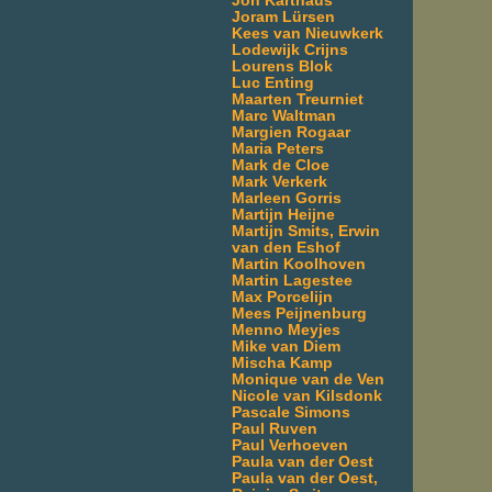
Jon Karthaus
Joram Lürsen
Kees van Nieuwkerk
Lodewijk Crijns
Lourens Blok
Luc Enting
Maarten Treurniet
Marc Waltman
Margien Rogaar
Maria Peters
Mark de Cloe
Mark Verkerk
Marleen Gorris
Martijn Heijne
Martijn Smits, Erwin
van den Eshof
Martin Koolhoven
Martin Lagestee
Max Porcelijn
Mees Peijnenburg
Menno Meyjes
Mike van Diem
Mischa Kamp
Monique van de Ven
Nicole van Kilsdonk
Pascale Simons
Paul Ruven
Paul Verhoeven
Paula van der Oest
Paula van der Oest,