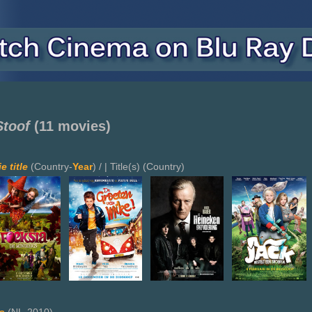
Stoof
(11 movies)
e title
(Country-
Year
) / | Title(s) (Country)