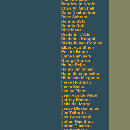
Boudewijn Koole
Chris W. Mitchell
Dana Nechushtan
Dave Schram
Dennis Bots
Dennis Dots
Dick Maas
Diede In 't Veld
Diederick Koopal
Diederik Van Rooijen
Elbert van Strien
Erik de Bruyn
Esmé Lammers
George Sluizer
Halina Reijn
Hanro Smitsman
Hans Scheepmaker
Hilde van Mieghem
Ineke Houtman
Ineke Smits
Janice Pierre
Jean van de Velde
Jeffrey Elmont
Jelle de Jonge
Jesse Bleekemolen
Jim Taihuttu
Job Gosschalk
Johan Nijenhuis
Johan Timmers