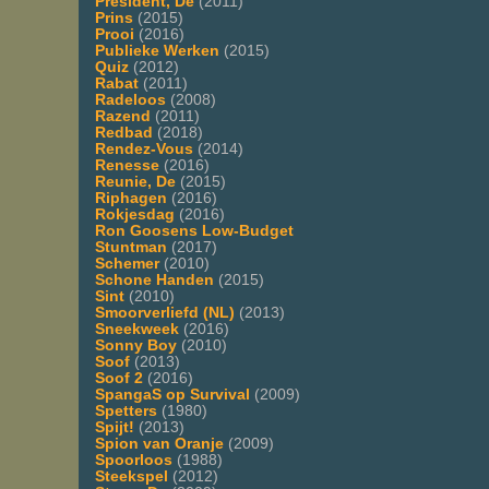
President, De
(2011)
Prins
(2015)
Prooi
(2016)
Publieke Werken
(2015)
Quiz
(2012)
Rabat
(2011)
Radeloos
(2008)
Razend
(2011)
Redbad
(2018)
Rendez-Vous
(2014)
Renesse
(2016)
Reunie, De
(2015)
Riphagen
(2016)
Rokjesdag
(2016)
Ron Goosens Low-Budget
Stuntman
(2017)
Schemer
(2010)
Schone Handen
(2015)
Sint
(2010)
Smoorverliefd (NL)
(2013)
Sneekweek
(2016)
Sonny Boy
(2010)
Soof
(2013)
Soof 2
(2016)
SpangaS op Survival
(2009)
Spetters
(1980)
Spijt!
(2013)
Spion van Oranje
(2009)
Spoorloos
(1988)
Steekspel
(2012)