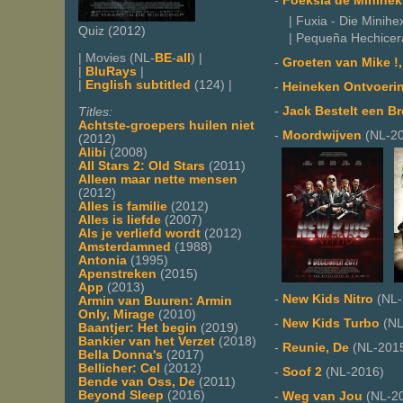
-
Foeksia de Minihek
| Fuxia - Die Minihex
Quiz (2012)
| Pequeña Hechicera
| Movies (NL-
BE
-
all
) |
-
Groeten van Mike !,
|
BluRays
|
|
English subtitled
(124) |
-
Heineken Ontvoerin
-
Jack Bestelt een Br
Titles:
Achtste-groepers huilen niet
-
Moordwijven
(NL-20
(2012)
Alibi
(2008)
All Stars 2: Old Stars
(2011)
Alleen maar nette mensen
(2012)
Alles is familie
(2012)
Alles is liefde
(2007)
Als je verliefd wordt
(2012)
Amsterdamned
(1988)
Antonia
(1995)
Apenstreken
(2015)
App
(2013)
-
New Kids Nitro
(NL-
Armin van Buuren: Armin
Only, Mirage
(2010)
-
New Kids Turbo
(NL
Baantjer: Het begin
(2019)
Bankier van het Verzet
(2018)
-
Reunie, De
(NL-201
Bella Donna's
(2017)
Bellicher: Cel
(2012)
-
Soof 2
(NL-2016)
Bende van Oss, De
(2011)
Beyond Sleep
(2016)
-
Weg van Jou
(NL-2