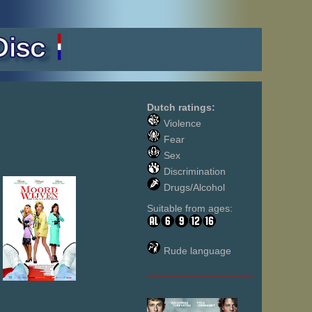
Dutch ratings:
Violence
Fear
Sex
Discrimination
Drugs/Alcohol
Suitable from ages:
Rude language
___________________