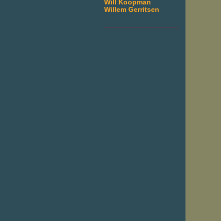
Will Koopman
Willem Gerritsen
___________________