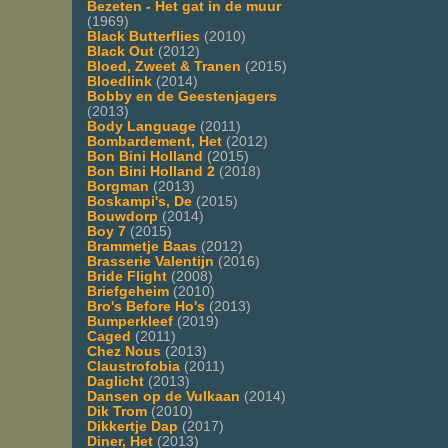
Bezeten - Het gat in de muur
(1969)
Black Butterflies
(2010)
Black Out
(2012)
Bloed, Zweet & Tranen
(2015)
Bloedlink
(2014)
Bobby en de Geestenjagers
(2013)
Body Language
(2011)
Bombardement, Het
(2012)
Bon Bini Holland
(2015)
Bon Bini Holland 2
(2018)
Borgman
(2013)
Boskampi's, De
(2015)
Bouwdorp
(2014)
Boy 7
(2015)
Brammetje Baas
(2012)
Brasserie Valentijn
(2016)
Bride Flight
(2008)
Briefgeheim
(2010)
Bro's Before Ho's
(2013)
Bumperkleef
(2019)
Caged
(2011)
Chez Nous
(2013)
Claustrofobia
(2011)
Daglicht
(2013)
Dansen op de Vulkaan
(2014)
Dik Trom
(2010)
Dikkertje Dap
(2017)
Diner, Het
(2013)