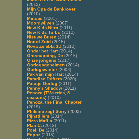
(2013)
Mijn Opa de Bankrover
(2010)
Minoes
(2001)
Moordwijven
(2007)
New Kids Nitro
(2011)
New Kids Turbo
(2010)
Nieuwe Buren
(2014)
Noord Zuid
(2015)
Nova Zembla 3D
(2012)
Onder het Hart
(2014)
Ontsnapping, De
(2015)
Onze jongens
(2017)
Oorlogsgeheimen
(2014)
Oorlogswinter
(2008)
Pak van mijn Hart
(2014)
Paradise Drifters
(2020)
Patatje Oorlog
(2011)
Penny's Shadow
(2011)
Penoza (TV-series, 5
seasons)
(2010)
Penoza, the Final Chapter
(2019)
Phileine zegt Sorry
(2003)
Pijnstillers
(2014)
Pizza Maffia
(2011)
Plan C.
(2012)
Poel, De
(2014)
Popoz
(2015)