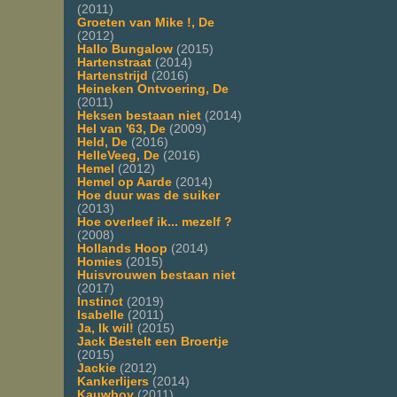
(2011)
Groeten van Mike !, De
(2012)
Hallo Bungalow
(2015)
Hartenstraat
(2014)
Hartenstrijd
(2016)
Heineken Ontvoering, De
(2011)
Heksen bestaan niet
(2014)
Hel van '63, De
(2009)
Held, De
(2016)
HelleVeeg, De
(2016)
Hemel
(2012)
Hemel op Aarde
(2014)
Hoe duur was de suiker
(2013)
Hoe overleef ik... mezelf ?
(2008)
Hollands Hoop
(2014)
Homies
(2015)
Huisvrouwen bestaan niet
(2017)
Instinct
(2019)
Isabelle
(2011)
Ja, Ik wil!
(2015)
Jack Bestelt een Broertje
(2015)
Jackie
(2012)
Kankerlijers
(2014)
Kauwboy
(2011)