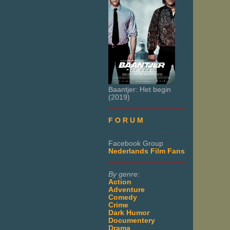
Baantjer: Het begin
(2019)
___________________
F O R U M
___________________
Facebook Group
Nederlands Film Fans
___________________
By genre:
Action
Adventure
Comedy
Crime
Dark Humor
Documentery
Drama