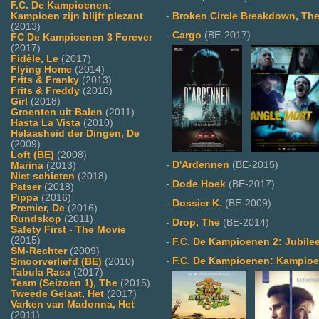
F.C. De Kampioenen:
Kampioen zijn blijft plezant
-
Broken Circle Breakdown, Th
(2013)
-
Cargo
(BE-2017)
FC De Kampioenen 3 Forever
(2017)
Fidèle, Le
(2017)
Flying Home
(2014)
Frits & Franky
(2013)
Frits & Freddy
(2010)
Girl
(2018)
Groenten uit Balen
(2011)
Hasta La Vista
(2010)
Helaasheid der Dingen, De
(2009)
Loft (BE)
(2008)
-
D'Ardennen
(BE-2015)
Marina
(2013)
Niet schieten
(2018)
-
Dode Hoek
(BE-2017)
Patser
(2018)
Pippa
(2016)
-
Dossier K.
(BE-2009)
Premier, De
(2016)
Rundskop
(2011)
-
Drop, The
(BE-2014)
Safety First - The Movie
(2015)
-
F.C. De Kampioenen 2: Jubile
SM-Rechter
(2009)
-
F.C. De Kampioenen: Kampioen 
Smoorverliefd (BE)
(2010)
Tabula Rasa
(2017)
Team (Seizoen 1), The
(2015)
Tweede Gelaat, Het
(2017)
Varken van Madonna, Het
(2011)