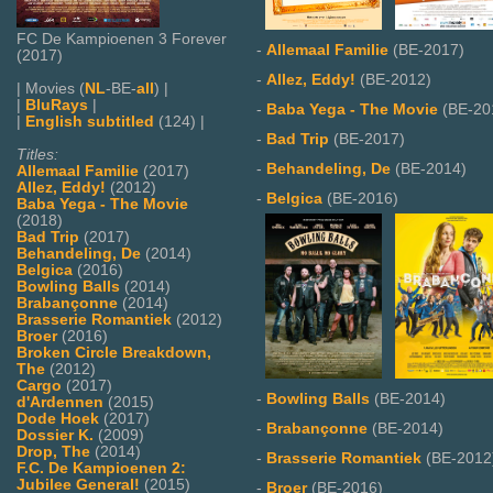
FC De Kampioenen 3 Forever
-
Allemaal Familie
(BE-2017)
(2017)
-
Allez, Eddy!
(BE-2012)
| Movies (
NL
-BE-
all
) |
|
BluRays
|
-
Baba Yega - The Movie
(BE-20
|
English subtitled
(124) |
-
Bad Trip
(BE-2017)
Titles:
-
Behandeling, De
(BE-2014)
Allemaal Familie
(2017)
Allez, Eddy!
(2012)
-
Belgica
(BE-2016)
Baba Yega - The Movie
(2018)
Bad Trip
(2017)
Behandeling, De
(2014)
Belgica
(2016)
Bowling Balls
(2014)
Brabançonne
(2014)
Brasserie Romantiek
(2012)
Broer
(2016)
Broken Circle Breakdown,
The
(2012)
Cargo
(2017)
-
Bowling Balls
(BE-2014)
d'Ardennen
(2015)
Dode Hoek
(2017)
-
Brabançonne
(BE-2014)
Dossier K.
(2009)
Drop, The
(2014)
-
Brasserie Romantiek
(BE-2012
F.C. De Kampioenen 2:
Jubilee General!
(2015)
-
Broer
(BE-2016)