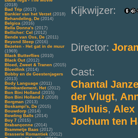
Baba Yega - The Movie
(2018)
Kijkwijzer:
Bad Trip
(2017)
Bankier van het Verzet
(2018)
Behandeling, De
(2014)
Belgica
(2016)
Bella Donna's
(2017)
Bellicher: Cel
(2012)
Bende van Oss, De
(2011)
Beyond Sleep
(2016)
Director:
Jora
Bezeten - Het gat in de muur
(1969)
Black Butterflies
(2010)
Black Out
(2012)
Bloed, Zweet & Tranen
(2015)
Cast:
Bloedlink
(2014)
Bobby en de Geestenjagers
(2013)
Chantal Janz
Body Language
(2011)
Bombardement, Het
(2012)
Bon Bini Holland
(2015)
der Vlugt
,
Ann
Bon Bini Holland 2
(2018)
Borgman
(2013)
Bolhuis
,
Alex
Boskampi's, De
(2015)
Bouwdorp
(2014)
Bowling Balls
(2014)
Jochum ten H
Boy 7
(2015)
Brabançonne
(2014)
Brammetje Baas
(2012)
Brasserie Romantiek
(2012)