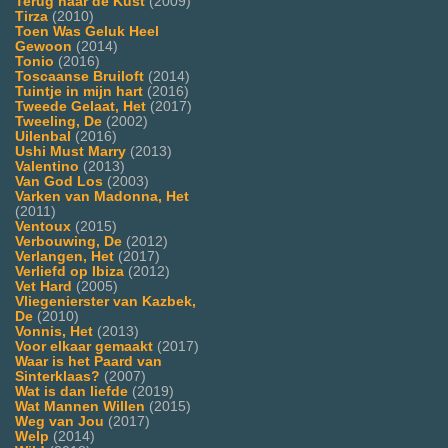
Terug naar de Kust
(2009)
Tirza
(2010)
Toen Was Geluk Heel
Gewoon
(2014)
Tonio
(2016)
Toscaanse Bruiloft
(2014)
Tuintje in mijn hart
(2016)
Tweede Gelaat, Het
(2017)
Tweeling, De
(2002)
Uilenbal
(2016)
Ushi Must Marry
(2013)
Valentino
(2013)
Van God Los
(2003)
Varken van Madonna, Het
(2011)
Ventoux
(2015)
Verbouwing, De
(2012)
Verlangen, Het
(2017)
Verliefd op Ibiza
(2012)
Vet Hard
(2005)
Vliegenierster van Kazbek,
De
(2010)
Vonnis, Het
(2013)
Voor elkaar gemaakt
(2017)
Waar is het Paard van
Sinterklaas?
(2007)
Wat is dan liefde
(2019)
Wat Mannen Willen
(2015)
Weg van Jou
(2017)
Welp
(2014)