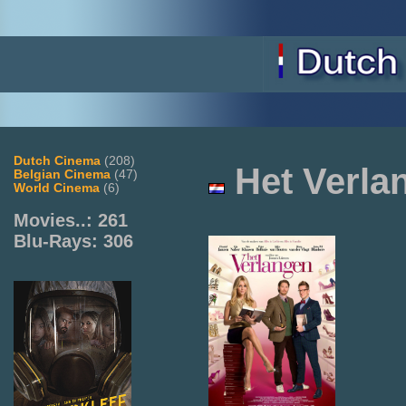
Dutch Cinema
(208)
Het
Verla
Belgian Cinema
(47)
World Cinema
(6)
Movies..: 261
Blu-Rays: 306