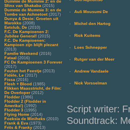
Dummie de Mummie 2: en de
Sfinx van Shakaba
(2015)
Dummie de Mummie 3: en de
-
Auli Mousumi De
Tombe van Achnetoet
(2017)
Dunya & Desie: Groeten uit
Marokko
(2008)
-
Michel den Hartog
Eetclub, De
(2010)
F.C. De Kampioenen 2:
-
Rick Kuitems
Jubilee General!
(2015)
F.C. De Kampioenen:
Kampioen zijn blijft plezant
-
Loes Schnepper
(2013)
Familie Weekend
(2016)
Fataal
(2016)
-
Rutger van der Meer
FC De Kampioenen 3 Forever
(2017)
Feuten het Feestje
(2013)
-
Andrew Vandaele
Fidèle, Le
(2017)
Fissa
(2016)
-
Nick Vorsselman
Flesh + Blood
(1985)
Flikken Maasstricht, de Film:
De Overloper
(2012)
Flodder
(1986)
Flodder 2 (Flodder in
Amerika!)
(1992)
Script writer: 
Flodder 3
(1995)
Flying Home
(2014)
Soundtrack: Mer
Foeksia de Miniheks
(2010)
Frank & Eva
(1973)
Frits & Franky
(2013)