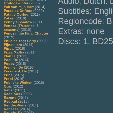
Audio: Dutch:
Oorlogswinter
(2008)
Pak van mijn Hart
(2014)
Subtitles: Engl
Paradise Drifters
(2020)
Patatje Oorlog
(2011)
Patser
(2018)
Regioncode: B 
Penny's Shadow
(2011)
Penoza (TV-series, 5
Extras: none
seasons)
(2010)
Penoza, the Final Chapter
(2019)
Discs: 1, BD25
Phileine zegt Sorry
(2003)
Pijnstillers
(2014)
Pippa
(2016)
Pizza Maffia
(2011)
Plan C.
(2012)
Poel, De
(2014)
Popoz
(2015)
Premier, De
(2016)
President, De
(2011)
Prins
(2015)
Prooi
(2016)
Publieke Werken
(2015)
Quiz
(2012)
Rabat
(2011)
Radeloos
(2008)
Razend
(2011)
Redbad
(2018)
Rendez-Vous
(2014)
Renesse
(2016)
Reunie, De
(2015)