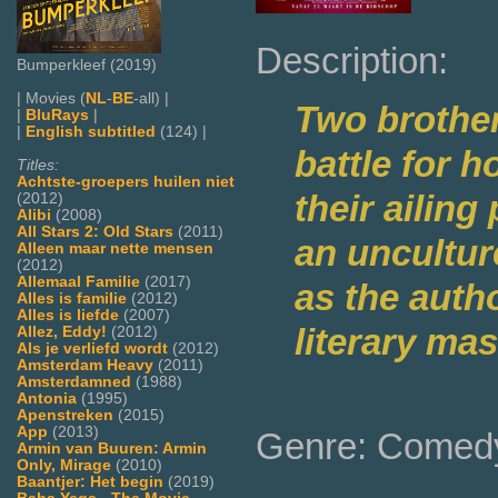
Description:
Bumperkleef (2019)
| Movies (
NL
-
BE
-all) |
Two brother
|
BluRays
|
|
English subtitled
(124) |
battle for 
Titles:
Achtste-groepers huilen niet
their ailin
(2012)
Alibi
(2008)
All Stars 2: Old Stars
(2011)
an uncultur
Alleen maar nette mensen
(2012)
Allemaal Familie
(2017)
as the auth
Alles is familie
(2012)
Alles is liefde
(2007)
literary mas
Allez, Eddy!
(2012)
Als je verliefd wordt
(2012)
Amsterdam Heavy
(2011)
Amsterdamned
(1988)
Antonia
(1995)
Apenstreken
(2015)
App
(2013)
Genre: Comed
Armin van Buuren: Armin
Only, Mirage
(2010)
Baantjer: Het begin
(2019)