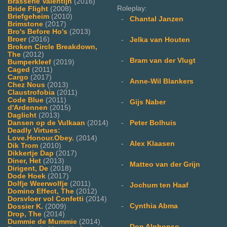
Brasserie Valentijn
(2016)
Roleplay:
Bride Flight
(2008)
Briefgeheim
(2010)
-
Chantal Janzen
Brimstone
(2017)
Bro's Before Ho's
(2013)
Broer
(2016)
-
Jelka van Houten
Broken Circle Breakdown,
The
(2012)
-
Bram van der Vlugt
Bumperkleef
(2019)
Caged
(2011)
Cargo
(2017)
-
Anne-Wil Blankers
Chez Nous
(2013)
Claustrofobia
(2011)
Code Blue
(2011)
-
Gijs Naber
d'Ardennen
(2015)
Daglicht
(2013)
Dansen op de Vulkaan
(2014)
-
Peter Bolhuis
Deadly Virtues:
Love.Honour.Obey.
(2014)
-
Alex Klaasen
Dik Trom
(2010)
Dikkertje Dap
(2017)
Diner, Het
(2013)
-
Matteo van der Grijn
Dirigent, De
(2018)
Dode Hoek
(2017)
Dolfje Weerwolfje
(2011)
-
Jochum ten Haaf
Domino Effect, The
(2012)
Dorsvloer vol Confetti
(2014)
-
Cynthia Abma
Dossier K.
(2009)
Drop, The
(2014)
Dummie de Mummie
(2014)
-
Don Alphonso