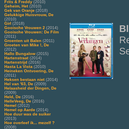
Frits & Freddy
(2010)
Geheim, Het
(2010)
Gek van Oranje
(2018)
Gelukkige Huisvrouw, De
(2010)
Girl
(2018)
Bl
Gooische Vrouwen 2
(2014)
Gooische Vrouwen: De Film
(2011)
R
Groenten uit Balen
(2011)
Groeten van Mike !, De
Se
(2012)
Hallo Bungalow
(2015)
Hartenstraat
(2014)
Hartenstrijd
(2016)
Hasta La Vista
(2010)
Heineken Ontvoering, De
(2011)
Heksen bestaan niet
(2014)
Hel van '63, De
(2009)
Helaasheid der Dingen, De
(2009)
Held, De
(2016)
HelleVeeg, De
(2016)
Hemel
(2012)
Hemel op Aarde
(2014)
Hoe duur was de suiker
(2013)
Hoe overleef ik... mezelf ?
(2008)