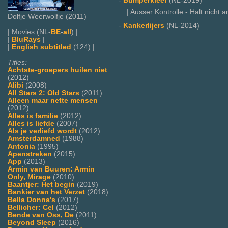
-
Bumperkleef
(NL-2019)
| Ausser Kontrolle - Halt nicht an
Dolfje Weerwolfje (2011)
-
Kankerlijers
(NL-2014)
| Movies (NL-
BE
-
all
) |
|
BluRays
|
|
English subtitled
(124) |
Titles:
Achtste-groepers huilen niet
(2012)
Alibi
(2008)
All Stars 2: Old Stars
(2011)
Alleen maar nette mensen
(2012)
Alles is familie
(2012)
Alles is liefde
(2007)
Als je verliefd wordt
(2012)
Amsterdamned
(1988)
Antonia
(1995)
Apenstreken
(2015)
App
(2013)
Armin van Buuren: Armin
Only, Mirage
(2010)
Baantjer: Het begin
(2019)
Bankier van het Verzet
(2018)
Bella Donna's
(2017)
Bellicher: Cel
(2012)
Bende van Oss, De
(2011)
Beyond Sleep
(2016)