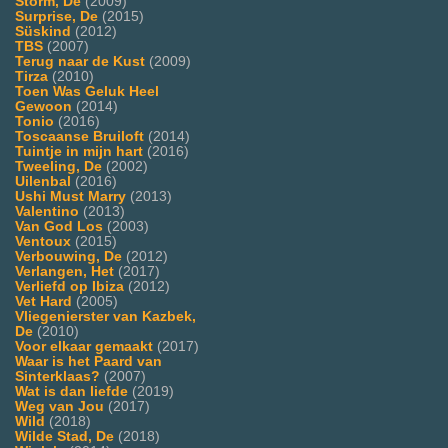
Storm, De
(2009)
Surprise, De
(2015)
Süskind
(2012)
TBS
(2007)
Terug naar de Kust
(2009)
Tirza
(2010)
Toen Was Geluk Heel
Gewoon
(2014)
Tonio
(2016)
Toscaanse Bruiloft
(2014)
Tuintje in mijn hart
(2016)
Tweeling, De
(2002)
Uilenbal
(2016)
Ushi Must Marry
(2013)
Valentino
(2013)
Van God Los
(2003)
Ventoux
(2015)
Verbouwing, De
(2012)
Verlangen, Het
(2017)
Verliefd op Ibiza
(2012)
Vet Hard
(2005)
Vliegenierster van Kazbek,
De
(2010)
Voor elkaar gemaakt
(2017)
Waar is het Paard van
Sinterklaas?
(2007)
Wat is dan liefde
(2019)
Weg van Jou
(2017)
Wild
(2018)
Wilde Stad, De
(2018)