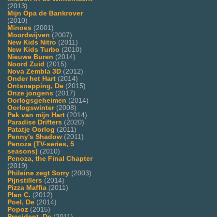
(2013)
Mijn Opa de Bankrover
(2010)
Minoes
(2001)
Moordwijven
(2007)
New Kids Nitro
(2011)
New Kids Turbo
(2010)
Nieuwe Buren
(2014)
Noord Zuid
(2015)
Nova Zembla 3D
(2012)
Onder het Hart
(2014)
Ontsnapping, De
(2015)
Onze jongens
(2017)
Oorlogsgeheimen
(2014)
Oorlogswinter
(2008)
Pak van mijn Hart
(2014)
Paradise Drifters
(2020)
Patatje Oorlog
(2011)
Penny's Shadow
(2011)
Penoza (TV-series, 5
seasons)
(2010)
Penoza, the Final Chapter
(2019)
Phileine zegt Sorry
(2003)
Pijnstillers
(2014)
Pizza Maffia
(2011)
Plan C.
(2012)
Poel, De
(2014)
Popoz
(2015)
President, De
(2011)