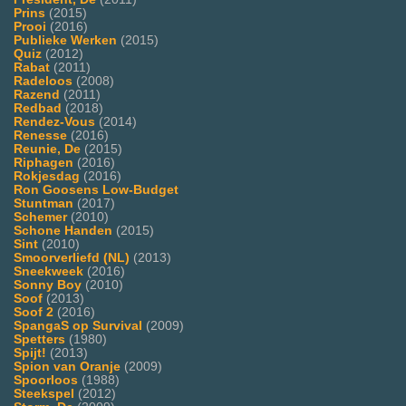
Prins
(2015)
Prooi
(2016)
Publieke Werken
(2015)
Quiz
(2012)
Rabat
(2011)
Radeloos
(2008)
Razend
(2011)
Redbad
(2018)
Rendez-Vous
(2014)
Renesse
(2016)
Reunie, De
(2015)
Riphagen
(2016)
Rokjesdag
(2016)
Ron Goosens Low-Budget
Stuntman
(2017)
Schemer
(2010)
Schone Handen
(2015)
Sint
(2010)
Smoorverliefd (NL)
(2013)
Sneekweek
(2016)
Sonny Boy
(2010)
Soof
(2013)
Soof 2
(2016)
SpangaS op Survival
(2009)
Spetters
(1980)
Spijt!
(2013)
Spion van Oranje
(2009)
Spoorloos
(1988)
Steekspel
(2012)