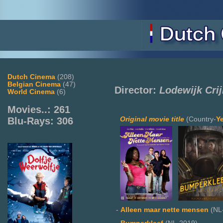
Dutch Cinema
(208)
Belgian Cinema
(47)
Director:
Lodewijk Cri
World Cinema
(6)
Movies..: 261
Original movie title
(Country-
Y
Blu-Rays: 306
-
Alleen maar nette mensen
(NL