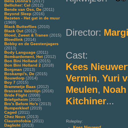
Bella Donna's
(2017)
Bellicher: Cel
(2012)
Bende van Oss, De
(2011)
Beyond Sleep
(2016)
Bezeten - Het gat in de muur
(1969)
Black Butterflies
(2010)
Director:
Marg
Black Out
(2012)
Bloed, Zweet & Tranen
(2015)
Bloedlink
(2014)
Bobby en de Geestenjagers
(2013)
Cast:
Body Language
(2011)
Bombardement, Het
(2012)
Bon Bini Holland
(2015)
Kees Nieuwer
Bon Bini Holland 2
(2018)
Borgman
(2013)
Boskampi's, De
(2015)
Vermin
,
Yuri 
Bouwdorp
(2014)
Boy 7
(2015)
Meulen
,
Noah 
Brammetje Baas
(2012)
Brasserie Valentijn
(2016)
Bride Flight
(2008)
Kitchiner
...
Briefgeheim
(2010)
Bro's Before Ho's
(2013)
Bumperkleef
(2019)
Caged
(2011)
Chez Nous
(2013)
Claustrofobia
(2011)
Roleplay:
Daglicht
(2013)
-
Kees Nieuwerf