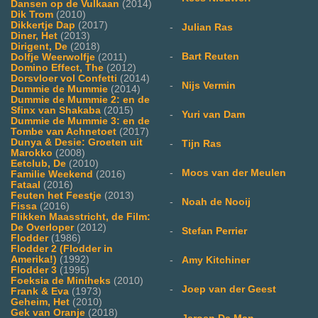
Dansen op de Vulkaan
(2014)
Dik Trom
(2010)
Dikkertje Dap
(2017)
-
Julian Ras
Diner, Het
(2013)
Dirigent, De
(2018)
-
Bart Reuten
Dolfje Weerwolfje
(2011)
Domino Effect, The
(2012)
Dorsvloer vol Confetti
(2014)
-
Nijs Vermin
Dummie de Mummie
(2014)
Dummie de Mummie 2: en de
Sfinx van Shakaba
(2015)
-
Yuri van Dam
Dummie de Mummie 3: en de
Tombe van Achnetoet
(2017)
Dunya & Desie: Groeten uit
-
Tijn Ras
Marokko
(2008)
Eetclub, De
(2010)
-
Moos van der Meulen
Familie Weekend
(2016)
Fataal
(2016)
Feuten het Feestje
(2013)
-
Noah de Nooij
Fissa
(2016)
Flikken Maasstricht, de Film:
De Overloper
(2012)
-
Stefan Perrier
Flodder
(1986)
Flodder 2 (Flodder in
Amerika!)
(1992)
-
Amy Kitchiner
Flodder 3
(1995)
Foeksia de Miniheks
(2010)
-
Joep van der Geest
Frank & Eva
(1973)
Geheim, Het
(2010)
Gek van Oranje
(2018)