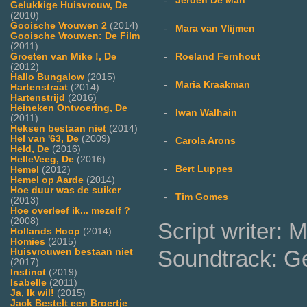
-
Jeroen De Man
Gelukkige Huisvrouw, De
(2010)
Gooische Vrouwen 2
(2014)
-
Mara van Vlijmen
Gooische Vrouwen: De Film
(2011)
-
Roeland Fernhout
Groeten van Mike !, De
(2012)
Hallo Bungalow
(2015)
-
Maria Kraakman
Hartenstraat
(2014)
Hartenstrijd
(2016)
Heineken Ontvoering, De
-
Iwan Walhain
(2011)
Heksen bestaan niet
(2014)
Hel van '63, De
(2009)
-
Carola Arons
Held, De
(2016)
HelleVeeg, De
(2016)
-
Bert Luppes
Hemel
(2012)
Hemel op Aarde
(2014)
Hoe duur was de suiker
-
Tim Gomes
(2013)
Hoe overleef ik... mezelf ?
(2008)
Script writer: 
Hollands Hoop
(2014)
Homies
(2015)
Soundtrack: Ge
Huisvrouwen bestaan niet
(2017)
Instinct
(2019)
Isabelle
(2011)
Ja, Ik wil!
(2015)
Jack Bestelt een Broertje