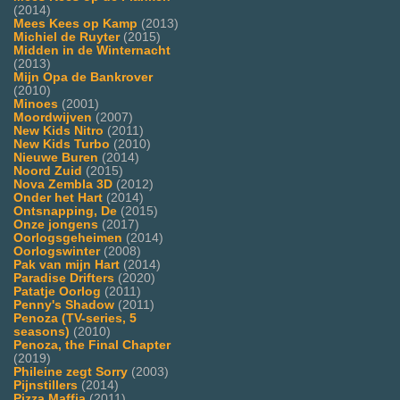
(2014)
Mees Kees op Kamp
(2013)
Michiel de Ruyter
(2015)
Midden in de Winternacht
(2013)
Mijn Opa de Bankrover
(2010)
Minoes
(2001)
Moordwijven
(2007)
New Kids Nitro
(2011)
New Kids Turbo
(2010)
Nieuwe Buren
(2014)
Noord Zuid
(2015)
Nova Zembla 3D
(2012)
Onder het Hart
(2014)
Ontsnapping, De
(2015)
Onze jongens
(2017)
Oorlogsgeheimen
(2014)
Oorlogswinter
(2008)
Pak van mijn Hart
(2014)
Paradise Drifters
(2020)
Patatje Oorlog
(2011)
Penny's Shadow
(2011)
Penoza (TV-series, 5
seasons)
(2010)
Penoza, the Final Chapter
(2019)
Phileine zegt Sorry
(2003)
Pijnstillers
(2014)
Pizza Maffia
(2011)