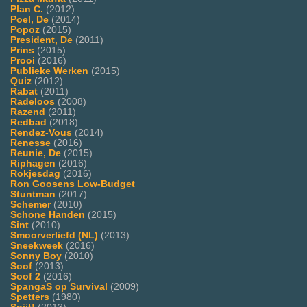
Plan C.
(2012)
Poel, De
(2014)
Popoz
(2015)
President, De
(2011)
Prins
(2015)
Prooi
(2016)
Publieke Werken
(2015)
Quiz
(2012)
Rabat
(2011)
Radeloos
(2008)
Razend
(2011)
Redbad
(2018)
Rendez-Vous
(2014)
Renesse
(2016)
Reunie, De
(2015)
Riphagen
(2016)
Rokjesdag
(2016)
Ron Goosens Low-Budget
Stuntman
(2017)
Schemer
(2010)
Schone Handen
(2015)
Sint
(2010)
Smoorverliefd (NL)
(2013)
Sneekweek
(2016)
Sonny Boy
(2010)
Soof
(2013)
Soof 2
(2016)
SpangaS op Survival
(2009)
Spetters
(1980)