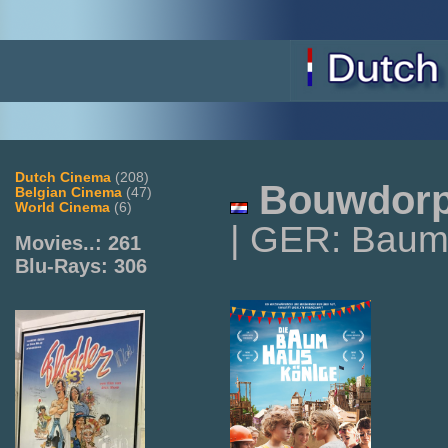
Dutch Cinema
(208)
Bouwdor
Belgian Cinema
(47)
World Cinema
(6)
| GER: Baum
Movies..: 261
Blu-Rays: 306