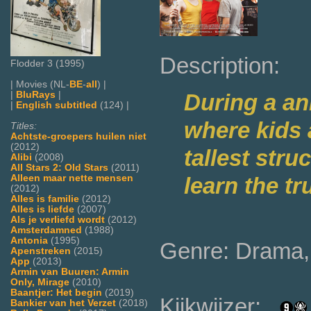
Description:
Flodder 3 (1995)
| Movies (NL-
BE
-
all
) |
|
BluRays
|
During a an
|
English subtitled
(124) |
where kids 
Titles:
Achtste-groepers huilen niet
(2012)
tallest stru
Alibi
(2008)
All Stars 2: Old Stars
(2011)
Alleen maar nette mensen
learn the t
(2012)
Alles is familie
(2012)
Alles is liefde
(2007)
Als je verliefd wordt
(2012)
Amsterdamned
(1988)
Antonia
(1995)
Genre: Drama,
Apenstreken
(2015)
App
(2013)
Armin van Buuren: Armin
Only, Mirage
(2010)
Baantjer: Het begin
(2019)
Kijkwijzer:
Bankier van het Verzet
(2018)