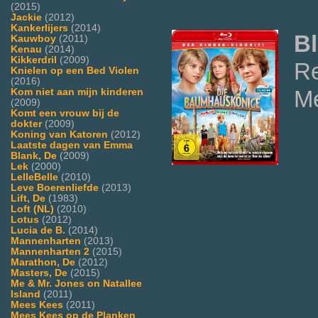
(2015)
Jackie
(2012)
Kankerlijers
(2014)
B
Kauwboy
(2011)
Kenau
(2014)
Kikkerdril
(2009)
Re
Knielen op een Bed Violen
(2016)
M
Kom niet aan mijn kinderen
(2009)
Komt een vrouw bij de
dokter
(2009)
Koning van Katoren
(2012)
Laatste dagen van Emma
Blank, De
(2009)
Lek
(2000)
LelleBelle
(2010)
Leve Boerenliefde
(2013)
Lift, De
(1983)
Loft (NL)
(2010)
Lotus
(2012)
Lucia de B.
(2014)
Mannenharten
(2013)
Mannenharten 2
(2015)
Marathon, De
(2012)
Masters, De
(2015)
Me & Mr. Jones on Natallee
Island
(2011)
Mees Kees
(2011)
Mees Kees op de Planken