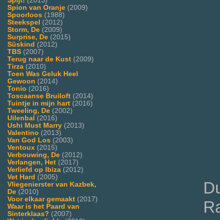
Spijt!
(2013)
Spion van Oranje
(2009)
Spoorloos
(1988)
Steekspel
(2012)
Storm, De
(2009)
Surprise, De
(2015)
Süskind
(2012)
TBS
(2007)
Terug naar de Kust
(2009)
Tirza
(2010)
Toen Was Geluk Heel
Gewoon
(2014)
Tonio
(2016)
Toscaanse Bruiloft
(2014)
Tuintje in mijn hart
(2016)
Tweeling, De
(2002)
Uilenbal
(2016)
Ushi Must Marry
(2013)
Valentino
(2013)
Van God Los
(2003)
Ventoux
(2015)
Verbouwing, De
(2012)
Verlangen, Het
(2017)
Verliefd op Ibiza
(2012)
Vet Hard
(2005)
Du
Vliegenierster van Kazbek,
De
(2010)
Voor elkaar gemaakt
(2017)
Ra
Waar is het Paard van
Sinterklaas?
(2007)