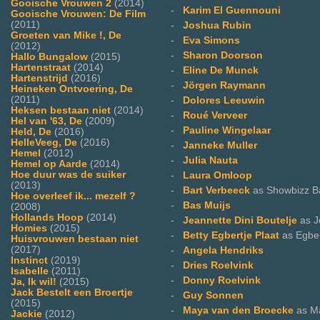
Gooische Vrouwen 2
(2014)
-
Karim El Guennouni
Gooische Vrouwen: De Film
(2011)
-
Joshua Rubin
Groeten van Mike !, De
-
Eva Simons
(2012)
-
Sharon Doorson
Hallo Bungalow
(2015)
Hartenstraat
(2014)
-
Eline De Munck
Hartenstrijd
(2016)
-
Jörgen Raymann
Heineken Ontvoering, De
(2011)
-
Dolores Leeuwin
Heksen bestaan niet
(2014)
-
Roué Verveer
Hel van '63, De
(2009)
-
Pauline Wingelaar
Held, De
(2016)
HelleVeeg, De
(2016)
-
Janneke Muller
Hemel
(2012)
-
Julia Nauta
Hemel op Aarde
(2014)
Hoe duur was de suiker
-
Laura Omloop
(2013)
-
Bart Verbeeck
as Showbizz B
Hoe overleef ik... mezelf ?
-
Bas Muijs
(2008)
Hollands Hoop
(2014)
-
Jeannette Dini Boutelje
as J
Homies
(2015)
-
Betty Egbertje Plaat
as Egber
Huisvrouwen bestaan niet
(2017)
-
Angela Hendriks
Instinct
(2019)
-
Dries Roelvink
Isabelle
(2011)
-
Donny Roelvink
Ja, Ik wil!
(2015)
Jack Bestelt een Broertje
-
Guy Sonnen
(2015)
-
Maya van den Broecke
as M
Jackie
(2012)