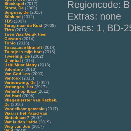
Regioncode: B 
Steekspel
(2012)
Storm, De
(2009)
Surprise, De
(2015)
Extras: none
Süskind
(2012)
TBS
(2007)
Discs: 1, BD-2
Terug naar de Kust
(2009)
Tirza
(2010)
Toen Was Geluk Heel
Gewoon
(2014)
Tonio
(2016)
Toscaanse Bruiloft
(2014)
Tuintje in mijn hart
(2016)
Tweeling, De
(2002)
Uilenbal
(2016)
Ushi Must Marry
(2013)
Valentino
(2013)
Van God Los
(2003)
Ventoux
(2015)
Verbouwing, De
(2012)
Verlangen, Het
(2017)
Verliefd op Ibiza
(2012)
Vet Hard
(2005)
Vliegenierster van Kazbek,
De
(2010)
Voor elkaar gemaakt
(2017)
Waar is het Paard van
Sinterklaas?
(2007)
Wat is dan liefde
(2019)
Weg van Jou
(2017)
Wild
(2018)