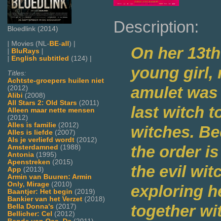
Description:
Bloedlink (2014)
| Movies (NL-
BE
-
all
) |
On her 13th 
|
BluRays
|
|
English subtitled
(124) |
young girl,
Titles:
Achtste-groepers huilen niet
amulet was o
(2012)
Alibi
(2008)
All Stars 2: Old Stars
(2011)
last witch t
Alleen maar nette mensen
(2012)
Alles is familie
(2012)
witches. Be
Alles is liefde
(2007)
Als je verliefd wordt
(2012)
the order is
Amsterdamned
(1988)
Antonia
(1995)
Apenstreken
(2015)
the evil wit
App
(2013)
Armin van Buuren: Armin
Only, Mirage
(2010)
exploring 
Baantjer: Het begin
(2019)
Bankier van het Verzet
(2018)
together wi
Bella Donna's
(2017)
Bellicher: Cel
(2012)