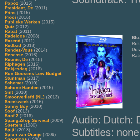
Popoz
(2015)
President, De
(2011)
Prins
(2015)
Prooi
(2016)
Publieke Werken
(2015)
Quiz
(2012)
Rabat
(2011)
Radeloos
(2008)
Blu
Razend
(2011)
Rel
Redbad
(2018)
Dura
Rendez-Vous
(2014)
Renesse
(2016)
Rat
Reunie, De
(2015)
Riphagen
(2016)
Rokjesdag
(2016)
Ron Goosens Low-Budget
Stuntman
(2017)
Schemer
(2010)
Schone Handen
(2015)
Sint
(2010)
Smoorverliefd (NL)
(2013)
Sneekweek
(2016)
Sonny Boy
(2010)
Soof
(2013)
Soof 2
(2016)
Audio: Dutch:
SpangaS op Survival
(2009)
Spetters
(1980)
Subtitles: none
Spijt!
(2013)
Spion van Oranje
(2009)
Spoorloos
(1988)