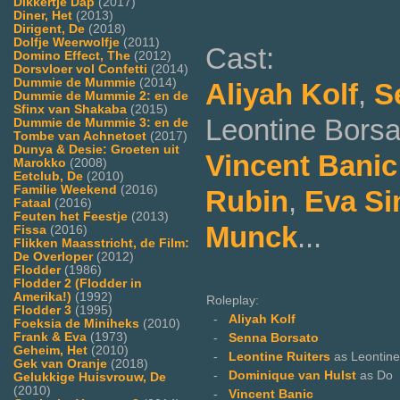
Dikkertje Dap
(2017)
Diner, Het
(2013)
Dirigent, De
(2018)
Dolfje Weerwolfje
(2011)
Cast:
Domino Effect, The
(2012)
Dorsvloer vol Confetti
(2014)
Dummie de Mummie
(2014)
Aliyah Kolf
,
S
Dummie de Mummie 2: en de
Sfinx van Shakaba
(2015)
Leontine Borsa
Dummie de Mummie 3: en de
Tombe van Achnetoet
(2017)
Dunya & Desie: Groeten uit
Vincent Banic
Marokko
(2008)
Eetclub, De
(2010)
Familie Weekend
(2016)
Rubin
,
Eva S
Fataal
(2016)
Feuten het Feestje
(2013)
Munck
...
Fissa
(2016)
Flikken Maasstricht, de Film:
De Overloper
(2012)
Flodder
(1986)
Flodder 2 (Flodder in
Amerika!)
(1992)
Roleplay:
Flodder 3
(1995)
-
Aliyah Kolf
Foeksia de Miniheks
(2010)
Frank & Eva
(1973)
-
Senna Borsato
Geheim, Het
(2010)
-
Leontine Ruiters
as Leontine
Gek van Oranje
(2018)
-
Dominique van Hulst
as Do
Gelukkige Huisvrouw, De
(2010)
-
Vincent Banic