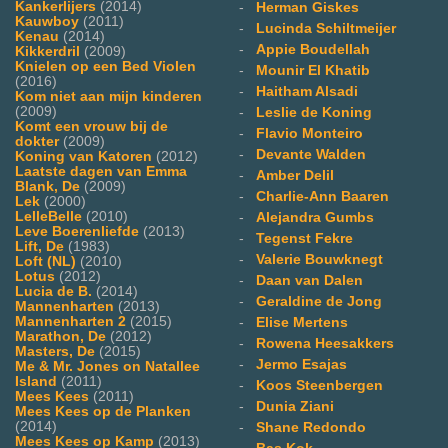
Kankerlijers
(2014)
-
Herman Giskes
Kauwboy
(2011)
-
Lucinda Schiltmeijer
Kenau
(2014)
-
Appie Boudellah
Kikkerdril
(2009)
Knielen op een Bed Violen
-
Mounir El Khatib
(2016)
-
Haitham Alsadi
Kom niet aan mijn kinderen
(2009)
-
Leslie de Koning
Komt een vrouw bij de
-
Flavio Monteiro
dokter
(2009)
-
Devante Walden
Koning van Katoren
(2012)
Laatste dagen van Emma
-
Amber Delil
Blank, De
(2009)
-
Charlie-Ann Baaren
Lek
(2000)
LelleBelle
(2010)
-
Alejandra Gumbs
Leve Boerenliefde
(2013)
-
Tegenst Fekre
Lift, De
(1983)
-
Valerie Bouwknegt
Loft (NL)
(2010)
Lotus
(2012)
-
Daan van Dalen
Lucia de B.
(2014)
-
Geraldine de Jong
Mannenharten
(2013)
Mannenharten 2
(2015)
-
Elise Mertens
Marathon, De
(2012)
-
Rowena Heesakkers
Masters, De
(2015)
-
Jermo Esajas
Me & Mr. Jones on Natallee
Island
(2011)
-
Koos Steenbergen
Mees Kees
(2011)
-
Dunia Ziani
Mees Kees op de Planken
(2014)
-
Shane Redondo
Mees Kees op Kamp
(2013)