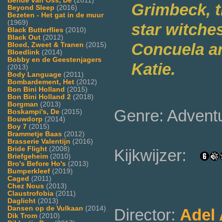
Bende van Oss, De
(2011)
Grimbeck, t
Beyond Sleep
(2016)
Bezeten - Het gat in de muur
(1969)
star witches
Black Butterflies
(2010)
Black Out
(2012)
Concuela ar
Bloed, Zweet & Tranen
(2015)
Bloedlink
(2014)
Bobby en de Geestenjagers
Katie.
(2013)
Body Language
(2011)
Bombardement, Het
(2012)
Bon Bini Holland
(2015)
Bon Bini Holland 2
(2018)
Borgman
(2013)
Genre: Adventu
Boskampi's, De
(2015)
Bouwdorp
(2014)
Boy 7
(2015)
Brammetje Baas
(2012)
Brasserie Valentijn
(2016)
Bride Flight
(2008)
Kijkwijzer:
Briefgeheim
(2010)
Bro's Before Ho's
(2013)
Bumperkleef
(2019)
Caged
(2011)
Chez Nous
(2013)
Claustrofobia
(2011)
Daglicht
(2013)
Dansen op de Vulkaan
(2014)
Director:
Adel
Dik Trom
(2010)