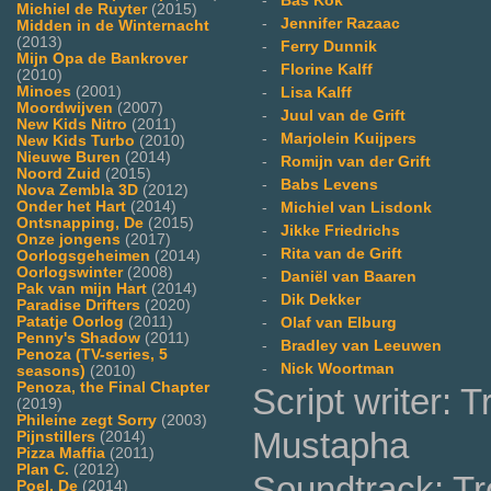
-
Bas Kok
Michiel de Ruyter
(2015)
-
Jennifer Razaac
Midden in de Winternacht
(2013)
-
Ferry Dunnik
Mijn Opa de Bankrover
-
Florine Kalff
(2010)
Minoes
(2001)
-
Lisa Kalff
Moordwijven
(2007)
-
Juul van de Grift
New Kids Nitro
(2011)
-
Marjolein Kuijpers
New Kids Turbo
(2010)
Nieuwe Buren
(2014)
-
Romijn van der Grift
Noord Zuid
(2015)
-
Babs Levens
Nova Zembla 3D
(2012)
Onder het Hart
(2014)
-
Michiel van Lisdonk
Ontsnapping, De
(2015)
-
Jikke Friedrichs
Onze jongens
(2017)
-
Rita van de Grift
Oorlogsgeheimen
(2014)
Oorlogswinter
(2008)
-
Daniël van Baaren
Pak van mijn Hart
(2014)
-
Dik Dekker
Paradise Drifters
(2020)
Patatje Oorlog
(2011)
-
Olaf van Elburg
Penny's Shadow
(2011)
-
Bradley van Leeuwen
Penoza (TV-series, 5
-
Nick Woortman
seasons)
(2010)
Penoza, the Final Chapter
Script writer: 
(2019)
Phileine zegt Sorry
(2003)
Mustapha
Pijnstillers
(2014)
Pizza Maffia
(2011)
Plan C.
(2012)
Soundtrack: Tr
Poel, De
(2014)