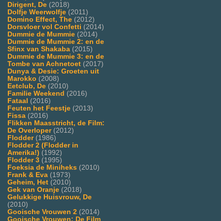
Dirigent, De
(2018)
Dolfje Weerwolfje
(2011)
Domino Effect, The
(2012)
Dorsvloer vol Confetti
(2014)
Dummie de Mummie
(2014)
Dummie de Mummie 2: en de
Sfinx van Shakaba
(2015)
Dummie de Mummie 3: en de
Tombe van Achnetoet
(2017)
Dunya & Desie: Groeten uit
Marokko
(2008)
Eetclub, De
(2010)
Familie Weekend
(2016)
Fataal
(2016)
Feuten het Feestje
(2013)
Fissa
(2016)
Flikken Maasstricht, de Film:
De Overloper
(2012)
Flodder
(1986)
Flodder 2 (Flodder in
Amerika!)
(1992)
Flodder 3
(1995)
Foeksia de Miniheks
(2010)
Frank & Eva
(1973)
Geheim, Het
(2010)
Gek van Oranje
(2018)
Gelukkige Huisvrouw, De
(2010)
Gooische Vrouwen 2
(2014)
Gooische Vrouwen: De Film