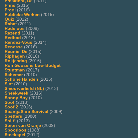
President, De
(2011)
Prins
(2015)
Prooi
(2016)
Publieke Werken
(2015)
Quiz
(2012)
Rabat
(2011)
Radeloos
(2008)
Razend
(2011)
Redbad
(2018)
Rendez-Vous
(2014)
Renesse
(2016)
Reunie, De
(2015)
Riphagen
(2016)
Rokjesdag
(2016)
Ron Goosens Low-Budget
Stuntman
(2017)
Schemer
(2010)
Schone Handen
(2015)
Sint
(2010)
Smoorverliefd (NL)
(2013)
Sneekweek
(2016)
Sonny Boy
(2010)
Soof
(2013)
Soof 2
(2016)
SpangaS op Survival
(2009)
Spetters
(1980)
Spijt!
(2013)
Spion van Oranje
(2009)
Spoorloos
(1988)
Steekspel
(2012)