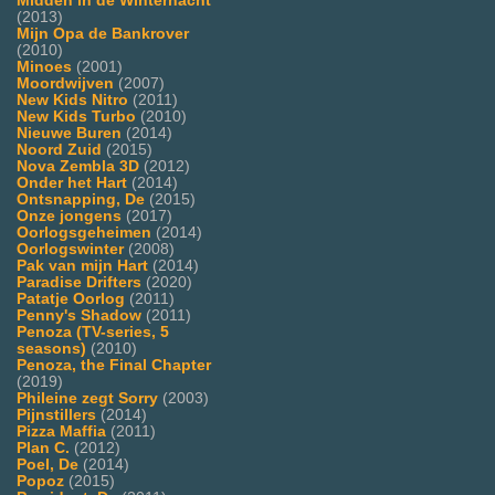
Midden in de Winternacht
(2013)
Mijn Opa de Bankrover
(2010)
Minoes
(2001)
Moordwijven
(2007)
New Kids Nitro
(2011)
New Kids Turbo
(2010)
Nieuwe Buren
(2014)
Noord Zuid
(2015)
Nova Zembla 3D
(2012)
Onder het Hart
(2014)
Ontsnapping, De
(2015)
Onze jongens
(2017)
Oorlogsgeheimen
(2014)
Oorlogswinter
(2008)
Pak van mijn Hart
(2014)
Paradise Drifters
(2020)
Patatje Oorlog
(2011)
Penny's Shadow
(2011)
Penoza (TV-series, 5
seasons)
(2010)
Penoza, the Final Chapter
(2019)
Phileine zegt Sorry
(2003)
Pijnstillers
(2014)
Pizza Maffia
(2011)
Plan C.
(2012)
Poel, De
(2014)
Popoz
(2015)