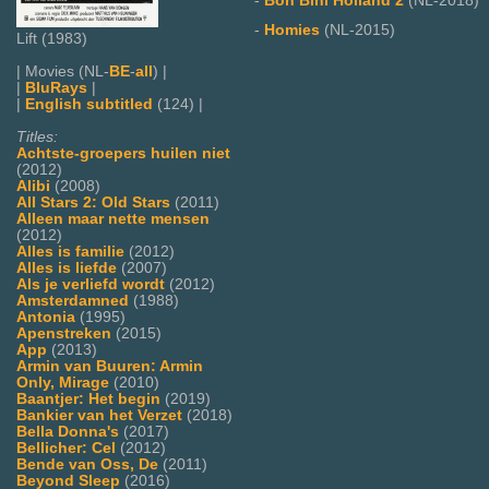
-
Bon Bini Holland 2
(NL-2018)
-
Homies
(NL-2015)
Lift (1983)
| Movies (NL-
BE
-
all
) |
|
BluRays
|
|
English subtitled
(124) |
Titles:
Achtste-groepers huilen niet
(2012)
Alibi
(2008)
All Stars 2: Old Stars
(2011)
Alleen maar nette mensen
(2012)
Alles is familie
(2012)
Alles is liefde
(2007)
Als je verliefd wordt
(2012)
Amsterdamned
(1988)
Antonia
(1995)
Apenstreken
(2015)
App
(2013)
Armin van Buuren: Armin
Only, Mirage
(2010)
Baantjer: Het begin
(2019)
Bankier van het Verzet
(2018)
Bella Donna's
(2017)
Bellicher: Cel
(2012)
Bende van Oss, De
(2011)
Beyond Sleep
(2016)