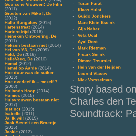
-
Turan Furat
Gooische Vrouwen: De Film
(2011)
-
Klaas Hulst
Groeten van Mike !, De
-
Guido Jonckers
(2012)
-
Marc Klein Essink
Hallo Bungalow
(2015)
Hartenstraat
(2014)
-
Gijs Naber
Hartenstrijd
(2016)
-
Vefa Ocal
Heineken Ontvoering, De
(2011)
-
Ayal Oost
Heksen bestaan niet
(2014)
-
Mark Rietman
Hel van '63, De
(2009)
-
Freark Smink
Held, De
(2016)
HelleVeeg, De
(2016)
-
Dimme Treurniet
Hemel
(2012)
-
Hein van der Heijden
Hemel op Aarde
(2014)
Hoe duur was de suiker
-
Leonid Vlasov
(2013)
-
Nick Vorsselman
Hoe overleef ik... mezelf ?
Story based on 
(2008)
Hollands Hoop
(2014)
Homies
(2015)
Charles den T
Huisvrouwen bestaan niet
(2017)
Instinct
(2019)
Soundtrack: P
Isabelle
(2011)
Ja, Ik wil!
(2015)
Jack Bestelt een Broertje
(2015)
Jackie
(2012)