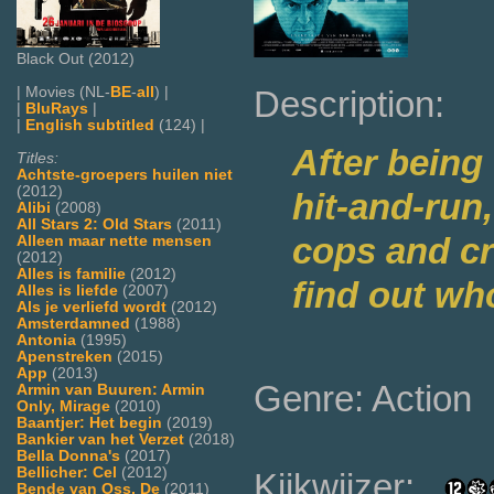
Black Out (2012)
Description:
| Movies (NL-
BE
-
all
) |
|
BluRays
|
|
English subtitled
(124) |
After being
Titles:
Achtste-groepers huilen niet
(2012)
hit-and-run
Alibi
(2008)
All Stars 2: Old Stars
(2011)
cops and cr
Alleen maar nette mensen
(2012)
Alles is familie
(2012)
find out who
Alles is liefde
(2007)
Als je verliefd wordt
(2012)
Amsterdamned
(1988)
Antonia
(1995)
Apenstreken
(2015)
App
(2013)
Genre: Action
Armin van Buuren: Armin
Only, Mirage
(2010)
Baantjer: Het begin
(2019)
Bankier van het Verzet
(2018)
Bella Donna's
(2017)
Bellicher: Cel
(2012)
Kijkwijzer:
Bende van Oss, De
(2011)