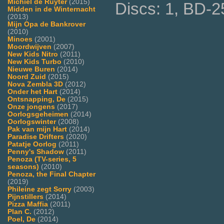
Michiel de Ruyter
(2015)
Discs: 1, BD-2
Midden in de Winternacht
(2013)
Mijn Opa de Bankrover
(2010)
Minoes
(2001)
Moordwijven
(2007)
New Kids Nitro
(2011)
New Kids Turbo
(2010)
Nieuwe Buren
(2014)
Noord Zuid
(2015)
Nova Zembla 3D
(2012)
Onder het Hart
(2014)
Ontsnapping, De
(2015)
Onze jongens
(2017)
Oorlogsgeheimen
(2014)
Oorlogswinter
(2008)
Pak van mijn Hart
(2014)
Paradise Drifters
(2020)
Patatje Oorlog
(2011)
Penny's Shadow
(2011)
Penoza (TV-series, 5
seasons)
(2010)
Penoza, the Final Chapter
(2019)
Phileine zegt Sorry
(2003)
Pijnstillers
(2014)
Pizza Maffia
(2011)
Plan C.
(2012)
Poel, De
(2014)