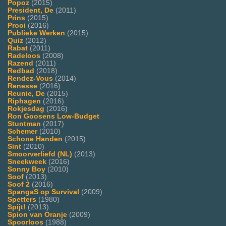
Popoz
(2015)
President, De
(2011)
Prins
(2015)
Prooi
(2016)
Publieke Werken
(2015)
Quiz
(2012)
Rabat
(2011)
Radeloos
(2008)
Razend
(2011)
Redbad
(2018)
Rendez-Vous
(2014)
Renesse
(2016)
Reunie, De
(2015)
Riphagen
(2016)
Rokjesdag
(2016)
Ron Goosens Low-Budget
Stuntman
(2017)
Schemer
(2010)
Schone Handen
(2015)
Sint
(2010)
Smoorverliefd (NL)
(2013)
Sneekweek
(2016)
Sonny Boy
(2010)
Soof
(2013)
Soof 2
(2016)
SpangaS op Survival
(2009)
Spetters
(1980)
Spijt!
(2013)
Spion van Oranje
(2009)
Spoorloos
(1988)