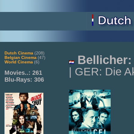
Dutch Cinema
(208)
Bellicher:
Belgian Cinema
(47)
World Cinema
(6)
| GER: Die Ak
Movies..: 261
Blu-Rays: 306