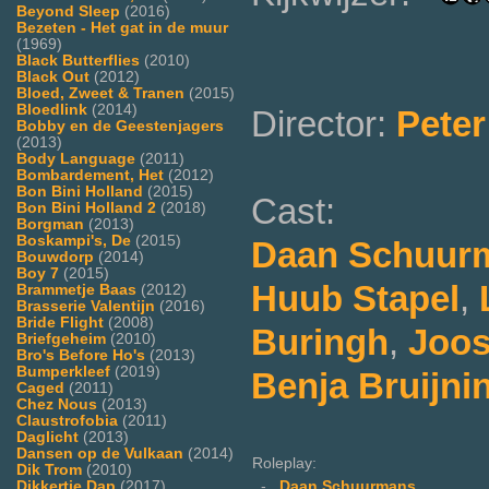
Beyond Sleep
(2016)
Bezeten - Het gat in de muur
(1969)
Black Butterflies
(2010)
Black Out
(2012)
Bloed, Zweet & Tranen
(2015)
Bloedlink
(2014)
Director:
Peter
Bobby en de Geestenjagers
(2013)
Body Language
(2011)
Bombardement, Het
(2012)
Bon Bini Holland
(2015)
Cast:
Bon Bini Holland 2
(2018)
Borgman
(2013)
Boskampi's, De
(2015)
Daan Schuur
Bouwdorp
(2014)
Boy 7
(2015)
Huub Stapel
,
Brammetje Baas
(2012)
Brasserie Valentijn
(2016)
Bride Flight
(2008)
Buringh
,
Joos
Briefgeheim
(2010)
Bro's Before Ho's
(2013)
Bumperkleef
(2019)
Benja Bruijni
Caged
(2011)
Chez Nous
(2013)
Claustrofobia
(2011)
Daglicht
(2013)
Dansen op de Vulkaan
(2014)
Roleplay:
Dik Trom
(2010)
-
Daan Schuurmans
Dikkertje Dap
(2017)