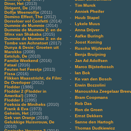
Diner, Het
(2013)
-
Tim Murck
Dirigent, De
(2018)
-
Anniek Pheifer
Dolfje Weerwolfje
(2011)
Domino Effect, The
(2012)
-
Huub Stapel
Dorsvloer vol Confetti
(2014)
-
Lykele Muus
Dummie de Mummie
(2014)
-
Anna Drijver
Dummie de Mummie 2: en de
Sfinx van Shakaba
(2015)
-
Aafke Buringh
Dummie de Mummie 3: en de
-
Joost Koning
Tombe van Achnetoet
(2017)
Dunya & Desie: Groeten uit
-
Ruscha Wijdeveld
Marokko
(2008)
-
Benja Bruijning
Eetclub, De
(2010)
-
Jan Ad Adolfsen
Familie Weekend
(2016)
Fataal
(2016)
-
Marco Bijsterbosch
Feuten het Feestje
(2013)
-
Ian Bok
Fissa
(2016)
Flikken Maasstricht, de Film:
-
Ko van den Bosch
De Overloper
(2012)
-
Erwin Bozzolini
Flodder
(1986)
-
Manoushka Zeegelaar Breev
Flodder 2 (Flodder in
Amerika!)
(1992)
-
Bram Coopmans
Flodder 3
(1995)
-
Rob Das
Foeksia de Miniheks
(2010)
Frank & Eva
(1973)
-
Ron de Groen
Geheim, Het
(2010)
-
Ernst Dekkers
Gek van Oranje
(2018)
-
Sanne den Hartogh
Gelukkige Huisvrouw, De
(2010)
-
Thomas Dudkiewicz
Gooische Vrouwen 2
(2014)