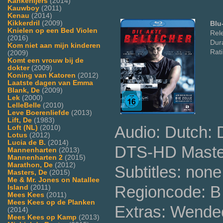
Kankerlijers
(2014)
Kauwboy
(2011)
Kenau
(2014)
Kikkerdril
(2009)
Blu
Knielen op een Bed Violen
Rel
(2016)
Dura
Kom niet aan mijn kinderen
Rat
(2009)
Komt een vrouw bij de
dokter
(2009)
Koning van Katoren
(2012)
Laatste dagen van Emma
Blank, De
(2009)
Lek
(2000)
LelleBelle
(2010)
Leve Boerenliefde
(2013)
Lift, De
(1983)
Audio: Dutch:
Loft (NL)
(2010)
Lotus
(2012)
Lucia de B.
(2014)
DTS-HD Master
Mannenharten
(2013)
Mannenharten 2
(2015)
Marathon, De
(2012)
Subtitles: none
Masters, De
(2015)
Me & Mr. Jones on Natallee
Regioncode: B 
Island
(2011)
Mees Kees
(2011)
Mees Kees op de Planken
Extras: Wende
(2014)
Mees Kees op Kamp
(2013)