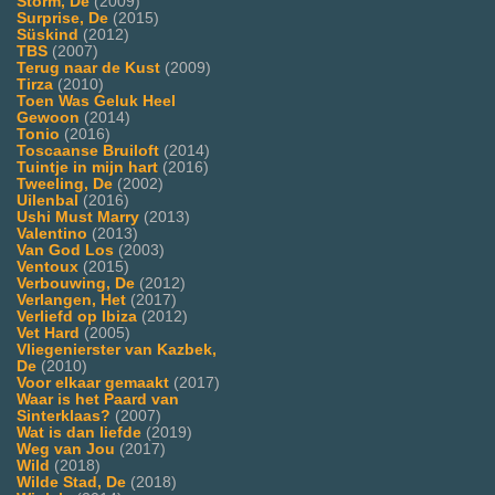
Storm, De
(2009)
Surprise, De
(2015)
Süskind
(2012)
TBS
(2007)
Terug naar de Kust
(2009)
Tirza
(2010)
Toen Was Geluk Heel
Gewoon
(2014)
Tonio
(2016)
Toscaanse Bruiloft
(2014)
Tuintje in mijn hart
(2016)
Tweeling, De
(2002)
Uilenbal
(2016)
Ushi Must Marry
(2013)
Valentino
(2013)
Van God Los
(2003)
Ventoux
(2015)
Verbouwing, De
(2012)
Verlangen, Het
(2017)
Verliefd op Ibiza
(2012)
Vet Hard
(2005)
Vliegenierster van Kazbek,
De
(2010)
Voor elkaar gemaakt
(2017)
Waar is het Paard van
Sinterklaas?
(2007)
Wat is dan liefde
(2019)
Weg van Jou
(2017)
Wild
(2018)
Wilde Stad, De
(2018)