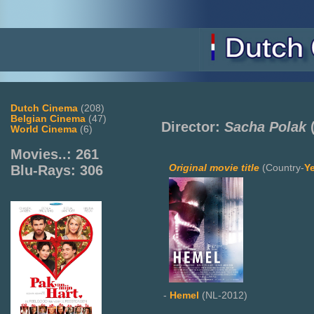
Dutch Cinema
(208)
Belgian Cinema
(47)
Director:
Sacha Polak
(
World Cinema
(6)
Movies..: 261
Original movie title
(Country-
Y
Blu-Rays: 306
-
Hemel
(NL-2012)