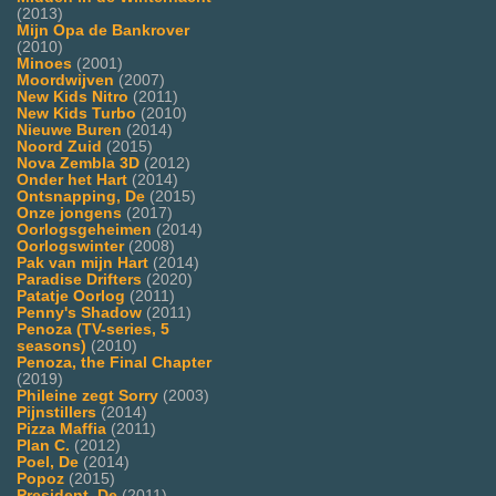
(2013)
Mijn Opa de Bankrover
(2010)
Minoes
(2001)
Moordwijven
(2007)
New Kids Nitro
(2011)
New Kids Turbo
(2010)
Nieuwe Buren
(2014)
Noord Zuid
(2015)
Nova Zembla 3D
(2012)
Onder het Hart
(2014)
Ontsnapping, De
(2015)
Onze jongens
(2017)
Oorlogsgeheimen
(2014)
Oorlogswinter
(2008)
Pak van mijn Hart
(2014)
Paradise Drifters
(2020)
Patatje Oorlog
(2011)
Penny's Shadow
(2011)
Penoza (TV-series, 5
seasons)
(2010)
Penoza, the Final Chapter
(2019)
Phileine zegt Sorry
(2003)
Pijnstillers
(2014)
Pizza Maffia
(2011)
Plan C.
(2012)
Poel, De
(2014)
Popoz
(2015)
President, De
(2011)