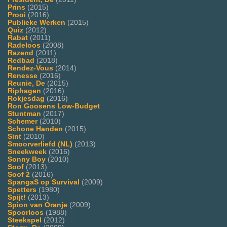
Prins
(2015)
Prooi
(2016)
Publieke Werken
(2015)
Quiz
(2012)
Rabat
(2011)
Radeloos
(2008)
Razend
(2011)
Redbad
(2018)
Rendez-Vous
(2014)
Renesse
(2016)
Reunie, De
(2015)
Riphagen
(2016)
Rokjesdag
(2016)
Ron Goosens Low-Budget
Stuntman
(2017)
Schemer
(2010)
Schone Handen
(2015)
Sint
(2010)
Smoorverliefd (NL)
(2013)
Sneekweek
(2016)
Sonny Boy
(2010)
Soof
(2013)
Soof 2
(2016)
SpangaS op Survival
(2009)
Spetters
(1980)
Spijt!
(2013)
Spion van Oranje
(2009)
Spoorloos
(1988)
Steekspel
(2012)