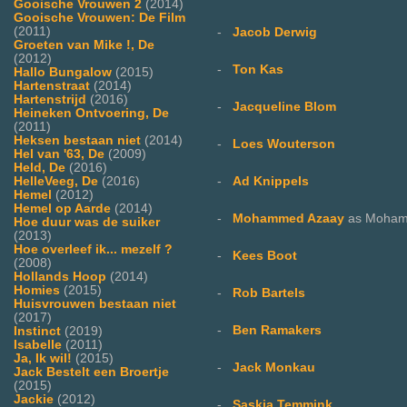
Gooische Vrouwen 2
(2014)
Gooische Vrouwen: De Film
(2011)
-
Jacob Derwig
Groeten van Mike !, De
(2012)
-
Ton Kas
Hallo Bungalow
(2015)
Hartenstraat
(2014)
Hartenstrijd
(2016)
-
Jacqueline Blom
Heineken Ontvoering, De
(2011)
Heksen bestaan niet
(2014)
-
Loes Wouterson
Hel van '63, De
(2009)
Held, De
(2016)
HelleVeeg, De
(2016)
-
Ad Knippels
Hemel
(2012)
Hemel op Aarde
(2014)
-
Mohammed Azaay
as Moham
Hoe duur was de suiker
(2013)
Hoe overleef ik... mezelf ?
-
Kees Boot
(2008)
Hollands Hoop
(2014)
Homies
(2015)
-
Rob Bartels
Huisvrouwen bestaan niet
(2017)
-
Ben Ramakers
Instinct
(2019)
Isabelle
(2011)
Ja, Ik wil!
(2015)
-
Jack Monkau
Jack Bestelt een Broertje
(2015)
Jackie
(2012)
-
Saskia Temmink