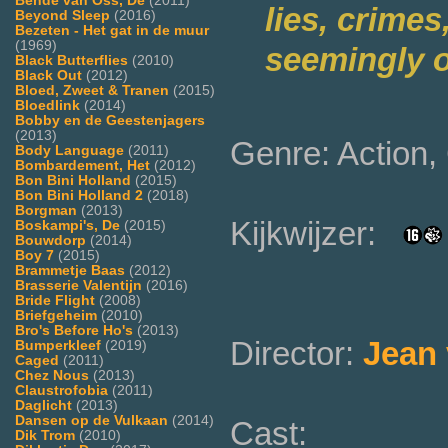
Bende van Oss, De
(2011)
lies, crimes
Beyond Sleep
(2016)
Bezeten - Het gat in de muur
(1969)
seemingly o
Black Butterflies
(2010)
Black Out
(2012)
Bloed, Zweet & Tranen
(2015)
Bloedlink
(2014)
Bobby en de Geestenjagers
(2013)
Genre: Action, 
Body Language
(2011)
Bombardement, Het
(2012)
Bon Bini Holland
(2015)
Bon Bini Holland 2
(2018)
Borgman
(2013)
Kijkwijzer:
Boskampi's, De
(2015)
Bouwdorp
(2014)
Boy 7
(2015)
Brammetje Baas
(2012)
Brasserie Valentijn
(2016)
Bride Flight
(2008)
Briefgeheim
(2010)
Bro's Before Ho's
(2013)
Director:
Jean 
Bumperkleef
(2019)
Caged
(2011)
Chez Nous
(2013)
Claustrofobia
(2011)
Daglicht
(2013)
Dansen op de Vulkaan
(2014)
Cast:
Dik Trom
(2010)