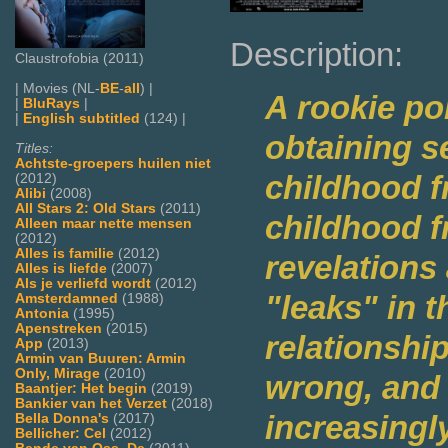
Description:
Claustrofobia (2011)
| Movies (NL-
BE
-
all
) |
A rookie po
|
BluRays
|
|
English subtitled
(124) |
obtaining s
Titles:
Achtste-groepers huilen niet
childhood f
(2012)
Alibi
(2008)
All Stars 2: Old Stars
(2011)
childhood f
Alleen maar nette mensen
(2012)
Alles is familie
(2012)
revelations
Alles is liefde
(2007)
Als je verliefd wordt
(2012)
"leaks" in t
Amsterdamned
(1988)
Antonia
(1995)
Apenstreken
(2015)
relationshi
App
(2013)
Armin van Buuren: Armin
Only, Mirage
(2010)
wrong, and
Baantjer: Het begin
(2019)
Bankier van het Verzet
(2018)
increasingl
Bella Donna's
(2017)
Bellicher: Cel
(2012)