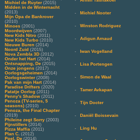
-
Armin Tashakoer
Michiel de Ruyter
(2015)
Midden in de Winternacht
(2013)
-
Michiel Nooter
Mijn Opa de Bankrover
(2010)
-
Winston Rodriguez
Minoes
(2001)
Moordwijven
(2007)
New Kids Nitro
(2011)
-
Adigun Arnaud
New Kids Turbo
(2010)
Nieuwe Buren
(2014)
Noord Zuid
(2015)
-
Iwan Vogelland
Nova Zembla 3D
(2012)
Onder het Hart
(2014)
Ontsnapping, De
(2015)
-
Lisa Portengen
Onze jongens
(2017)
Oorlogsgeheimen
(2014)
-
Simon de Waal
Oorlogswinter
(2008)
Pak van mijn Hart
(2014)
Paradise Drifters
(2020)
-
Tamer Avkapan
Patatje Oorlog
(2011)
Penny's Shadow
(2011)
Penoza (TV-series, 5
-
Tijn Docter
seasons)
(2010)
Penoza, the Final Chapter
(2019)
-
Daniël Boissevain
Phileine zegt Sorry
(2003)
Pijnstillers
(2014)
-
Ling Hu
Pizza Maffia
(2011)
Plan C.
(2012)
Poel, De
(2014)