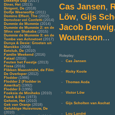
Dikkertje Dap
(2017)
Cas Jansen
,
R
Diner, Het
(2013)
Dirigent, De
(2018)
Dolfje Weerwolfje
(2011)
Löw
,
Gijs Sch
Domino Effect, The
(2012)
Dorsvloer vol Confetti
(2014)
Dummie de Mummie
(2014)
Jacob Derwig
Dummie de Mummie 2: en de
Sfinx van Shakaba
(2015)
Wouterson
...
Dummie de Mummie 3: en de
Tombe van Achnetoet
(2017)
Dunya & Desie: Groeten uit
Marokko
(2008)
Eetclub, De
(2010)
Familie Weekend
(2016)
Roleplay:
Fataal
(2016)
-
Cas Jansen
Feuten het Feestje
(2013)
Fissa
(2016)
Flikken Maasstricht, de Film:
-
Ricky Koole
De Overloper
(2012)
Flodder
(1986)
Flodder 2 (Flodder in
-
Thomas Acda
Amerika!)
(1992)
Flodder 3
(1995)
-
Victor Löw
Foeksia de Miniheks
(2010)
Frank & Eva
(1973)
Geheim, Het
(2010)
-
Gijs Scholten van Aschat
Gek van Oranje
(2018)
Gelukkige Huisvrouw, De
(2010)
-
Lou Landré