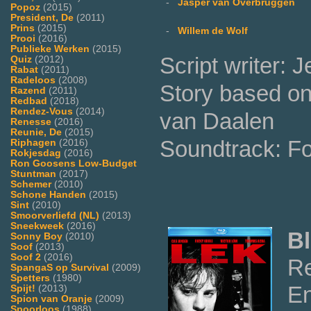
-
Jasper van Overbruggen
Popoz
(2015)
President, De
(2011)
Prins
(2015)
-
Willem de Wolf
Prooi
(2016)
Publieke Werken
(2015)
Script writer:
Quiz
(2012)
Rabat
(2011)
Radeloos
(2008)
Story based on
Razend
(2011)
Redbad
(2018)
Rendez-Vous
(2014)
van Daalen
Renesse
(2016)
Reunie, De
(2015)
Soundtrack: F
Riphagen
(2016)
Rokjesdag
(2016)
Ron Goosens Low-Budget
Stuntman
(2017)
Schemer
(2010)
Schone Handen
(2015)
Sint
(2010)
Smoorverliefd (NL)
(2013)
Sneekweek
(2016)
Bl
Sonny Boy
(2010)
Soof
(2013)
Soof 2
(2016)
Re
SpangaS op Survival
(2009)
Spetters
(1980)
En
Spijt!
(2013)
Spion van Oranje
(2009)
Spoorloos
(1988)