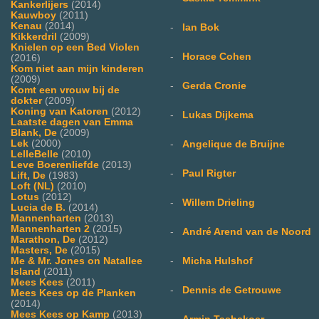
Kankerlijers
(2014)
Kauwboy
(2011)
Kenau
(2014)
-
Ian Bok
Kikkerdril
(2009)
Knielen op een Bed Violen
-
Horace Cohen
(2016)
Kom niet aan mijn kinderen
(2009)
-
Gerda Cronie
Komt een vrouw bij de
dokter
(2009)
Koning van Katoren
(2012)
-
Lukas Dijkema
Laatste dagen van Emma
Blank, De
(2009)
Lek
(2000)
-
Angelique de Bruijne
LelleBelle
(2010)
Leve Boerenliefde
(2013)
-
Paul Rigter
Lift, De
(1983)
Loft (NL)
(2010)
Lotus
(2012)
-
Willem Drieling
Lucia de B.
(2014)
Mannenharten
(2013)
Mannenharten 2
(2015)
-
André Arend van de Noord
Marathon, De
(2012)
Masters, De
(2015)
Me & Mr. Jones on Natallee
-
Micha Hulshof
Island
(2011)
Mees Kees
(2011)
-
Dennis de Getrouwe
Mees Kees op de Planken
(2014)
Mees Kees op Kamp
(2013)