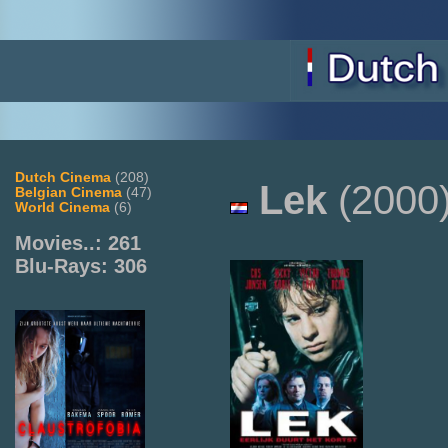
Dutch Cinema
(208)
Lek
(2000
Belgian Cinema
(47)
World Cinema
(6)
Movies..: 261
Blu-Rays: 306