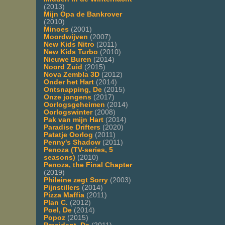
(2013)
Mijn Opa de Bankrover
(2010)
Minoes
(2001)
Moordwijven
(2007)
New Kids Nitro
(2011)
New Kids Turbo
(2010)
Nieuwe Buren
(2014)
Noord Zuid
(2015)
Nova Zembla 3D
(2012)
Onder het Hart
(2014)
Ontsnapping, De
(2015)
Onze jongens
(2017)
Oorlogsgeheimen
(2014)
Oorlogswinter
(2008)
Pak van mijn Hart
(2014)
Paradise Drifters
(2020)
Patatje Oorlog
(2011)
Penny's Shadow
(2011)
Penoza (TV-series, 5
seasons)
(2010)
Penoza, the Final Chapter
(2019)
Phileine zegt Sorry
(2003)
Pijnstillers
(2014)
Pizza Maffia
(2011)
Plan C.
(2012)
Poel, De
(2014)
Popoz
(2015)