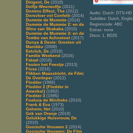
Dirigent, De
(2018)
Dolfje Weerwolfje
(2011)
Domino Effect, The
(2012)
Audio: Dutch: DTS-HD 
Dorsvloer vol Confetti
(2014)
Subtitles: Dutch, Engli
Dummie de Mummie
(2014)
Regioncode: ABC
Dummie de Mummie 2: en de
Sfinx van Shakaba
(2015)
Extras: none
Dummie de Mummie 3: en de
Discs: 1, BD25
Tombe van Achnetoet
(2017)
Dunya & Desie: Groeten uit
Marokko
(2008)
Eetclub, De
(2010)
Familie Weekend
(2016)
Fataal
(2016)
Feuten het Feestje
(2013)
Fissa
(2016)
Flikken Maasstricht, de Film:
De Overloper
(2012)
Flodder
(1986)
Flodder 2 (Flodder in
Amerika!)
(1992)
Flodder 3
(1995)
Foeksia de Miniheks
(2010)
Frank & Eva
(1973)
Geheim, Het
(2010)
Gek van Oranje
(2018)
Gelukkige Huisvrouw, De
(2010)
Gooische Vrouwen 2
(2014)
Gooische Vrouwen: De Film