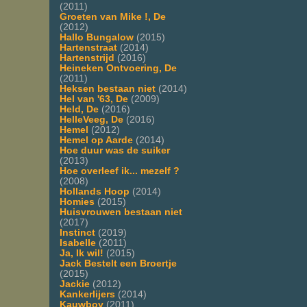
(2011)
Groeten van Mike !, De
(2012)
Hallo Bungalow
(2015)
Hartenstraat
(2014)
Hartenstrijd
(2016)
Heineken Ontvoering, De
(2011)
Heksen bestaan niet
(2014)
Hel van '63, De
(2009)
Held, De
(2016)
HelleVeeg, De
(2016)
Hemel
(2012)
Hemel op Aarde
(2014)
Hoe duur was de suiker
(2013)
Hoe overleef ik... mezelf ?
(2008)
Hollands Hoop
(2014)
Homies
(2015)
Huisvrouwen bestaan niet
(2017)
Instinct
(2019)
Isabelle
(2011)
Ja, Ik wil!
(2015)
Jack Bestelt een Broertje
(2015)
Jackie
(2012)
Kankerlijers
(2014)
Kauwboy
(2011)