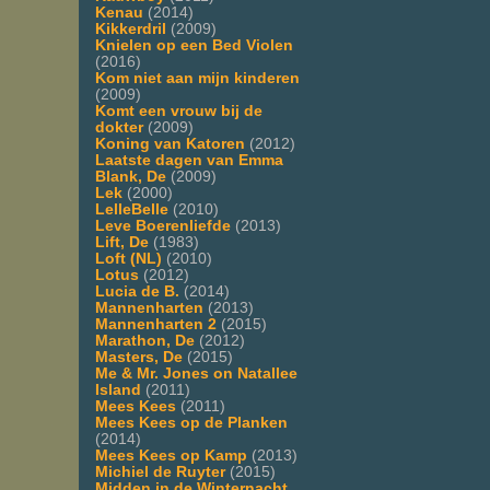
Kenau
(2014)
Kikkerdril
(2009)
Knielen op een Bed Violen
(2016)
Kom niet aan mijn kinderen
(2009)
Komt een vrouw bij de
dokter
(2009)
Koning van Katoren
(2012)
Laatste dagen van Emma
Blank, De
(2009)
Lek
(2000)
LelleBelle
(2010)
Leve Boerenliefde
(2013)
Lift, De
(1983)
Loft (NL)
(2010)
Lotus
(2012)
Lucia de B.
(2014)
Mannenharten
(2013)
Mannenharten 2
(2015)
Marathon, De
(2012)
Masters, De
(2015)
Me & Mr. Jones on Natallee
Island
(2011)
Mees Kees
(2011)
Mees Kees op de Planken
(2014)
Mees Kees op Kamp
(2013)
Michiel de Ruyter
(2015)
Midden in de Winternacht