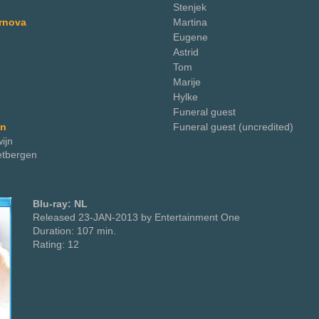
Stenjek
rnova
Martina
Eugene
Astrid
Tom
Marije
Hylke
Funeral guest
on
Funeral guest (uncredited)
ijn
etbergen
Blu-ray: NL
Released 23-JAN-2013 by Entertainment One
Duration: 107 min.
Rating: 12