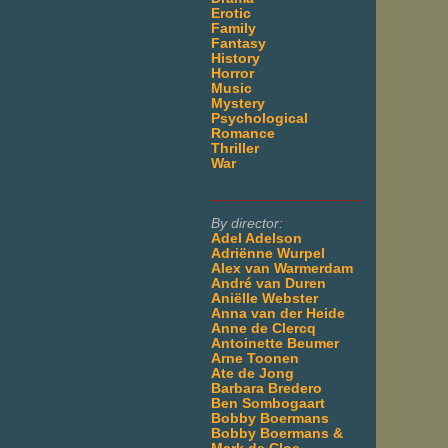
Erotic
Family
Fantasy
History
Horror
Music
Mystery
Psychological
Romance
Thriller
War
___________________
By director:
Adel Adelson
Adriënne Wurpel
Alex van Warmerdam
André van Duren
Aniëlle Webster
Anna van der Heide
Anne de Clercq
Antoinette Beumer
Arne Toonen
Ate de Jong
Barbara Bredero
Ben Sombogaart
Bobby Boermans
Bobby Boermans &