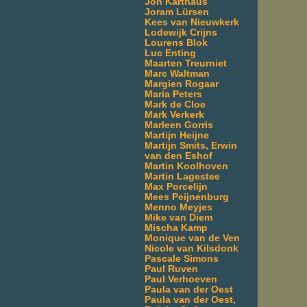
Jon Karthaus
Joram Lürsen
Kees van Nieuwkerk
Lodewijk Crijns
Lourens Blok
Luc Enting
Maarten Treurniet
Marc Waltman
Margien Rogaar
Maria Peters
Mark de Cloe
Mark Verkerk
Marleen Gorris
Martijn Heijne
Martijn Smits, Erwin
van den Eshof
Martin Koolhoven
Martin Lagestee
Max Porcelijn
Mees Peijnenburg
Menno Meyjes
Mike van Diem
Mischa Kamp
Monique van de Ven
Nicole van Kilsdonk
Pascale Simons
Paul Ruven
Paul Verhoeven
Paula van der Oest
Paula van der Oest,