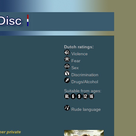
Dutch ratings:
Violence
Fear
Sex
Discrimination
Drugs/Alcohol
Suitable from ages:
Rude language
___________________
er private