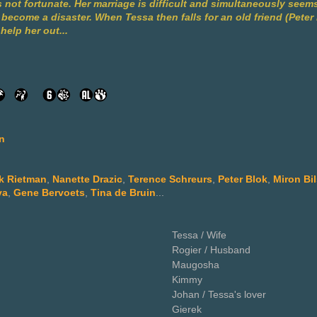
is not fortunate. Her marriage is difficult and simultaneously seem
 become a disaster. When Tessa then falls for an old friend (Peter
help her out...
n
k Rietman
,
Nanette Drazic
,
Terence Schreurs
,
Peter Blok
,
Miron Bil
va
,
Gene Bervoets
,
Tina de Bruin
...
Tessa / Wife
Rogier / Husband
Maugosha
Kimmy
Johan / Tessa's lover
Gierek