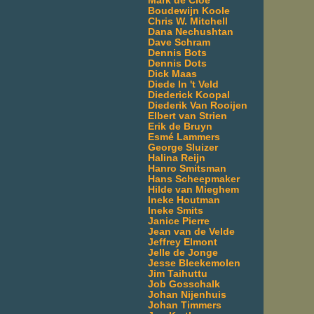
Mark de Cloe
Boudewijn Koole
Chris W. Mitchell
Dana Nechushtan
Dave Schram
Dennis Bots
Dennis Dots
Dick Maas
Diede In 't Veld
Diederick Koopal
Diederik Van Rooijen
Elbert van Strien
Erik de Bruyn
Esmé Lammers
George Sluizer
Halina Reijn
Hanro Smitsman
Hans Scheepmaker
Hilde van Mieghem
Ineke Houtman
Ineke Smits
Janice Pierre
Jean van de Velde
Jeffrey Elmont
Jelle de Jonge
Jesse Bleekemolen
Jim Taihuttu
Job Gosschalk
Johan Nijenhuis
Johan Timmers