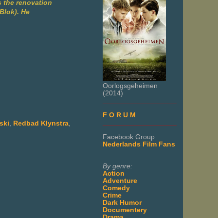
s the renovation
 Blok). He
Oorlogsgeheimen
(2014)
___________________
F O R U M
___________________
ski
,
Redbad Klynstra
,
Facebook Group
Nederlands Film Fans
___________________
By genre:
Action
Adventure
Comedy
Crime
Dark Humor
Documentery
Drama