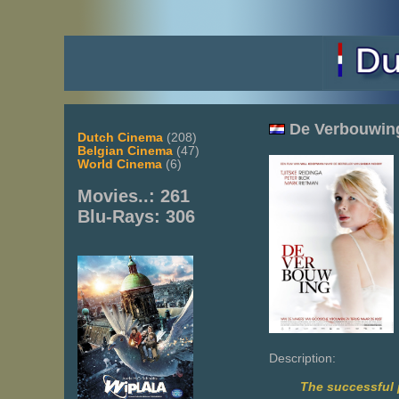
De
Verbouwin
Dutch Cinema
(208)
Belgian Cinema
(47)
World Cinema
(6)
Movies..: 261
Blu-Rays: 306
Description:
The successful p