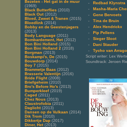
Bezeten - Het gat in de muur
-
Redbad Klynstra
(1969)
-
Masha-Maria Che
Black Butterflies
(2010)
Black Out
(2012)
-
Gene Bervoets
Bloed, Zweet & Tranen
(2015)
-
Tina de Bruin
Bloedlink
(2014)
-
Alex Hendrickx
Bobby en de Geestenjagers
(2013)
-
Pip Pellens
Body Language
(2011)
-
Sieger Sloot
Bombardement, Het
(2012)
Bon Bini Holland
(2015)
-
Dani Stauder
Bon Bini Holland 2
(2018)
-
Tycho van Arrag
Borgman
(2013)
Script writer: Lex Wertw
Boskampi's, De
(2015)
Bouwdorp
(2014)
Soundtrack: Jeroen Ri
Boy 7
(2015)
Brammetje Baas
(2012)
Brasserie Valentijn
(2016)
Bride Flight
(2008)
Briefgeheim
(2010)
Bro's Before Ho's
(2013)
Bumperkleef
(2019)
Caged
(2011)
Chez Nous
(2013)
Claustrofobia
(2011)
Daglicht
(2013)
Dansen op de Vulkaan
(2014)
Dik Trom
(2010)
Dikkertje Dap
(2017)
Diner, Het
(2013)