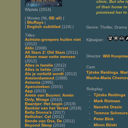
clinic. But she 
of their home to
Wiplala (2014)
promised her to 
| Movies (NL-
BE
-
all
) |
|
BluRays
|
|
English subtitled
(124) |
Genre: Thriller, Drama
Titles:
Achtste-groepers huilen niet
Kijkwijzer:
(2012)
Alibi
(2008)
All Stars 2: Old Stars
(2011)
Director:
Will Koopma
Alleen maar nette mensen
(2012)
Alles is familie
(2012)
Cast:
Alles is liefde
(2007)
Tjitske Reidinga
,
Mar
Als je verliefd wordt
(2012)
Masha-Maria Cherno
Amsterdamned
(1988)
Antonia
(1995)
Apenstreken
(2015)
Roleplay:
App
(2013)
-
Tjitske Reidinga
Armin van Buuren: Armin
Only, Mirage
(2010)
-
Mark Rietman
Baantjer: Het begin
(2019)
-
Nanette Drazic
Bankier van het Verzet
(2018)
Bella Donna's
(2017)
-
Terence Schreurs
Bellicher: Cel
(2012)
-
Peter Blok
Bende van Oss, De
(2011)
-
Miron Bilski
Beyond Sleep
(2016)