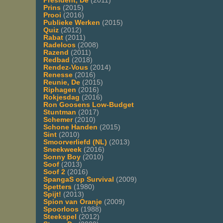
President, De
(2011)
Prins
(2015)
Prooi
(2016)
Publieke Werken
(2015)
Quiz
(2012)
Rabat
(2011)
Radeloos
(2008)
Razend
(2011)
Redbad
(2018)
Rendez-Vous
(2014)
Renesse
(2016)
Reunie, De
(2015)
Riphagen
(2016)
Rokjesdag
(2016)
Ron Goosens Low-Budget
Stuntman
(2017)
Schemer
(2010)
Schone Handen
(2015)
Sint
(2010)
Smoorverliefd (NL)
(2013)
Sneekweek
(2016)
Sonny Boy
(2010)
Soof
(2013)
Soof 2
(2016)
SpangaS op Survival
(2009)
Spetters
(1980)
Spijt!
(2013)
Spion van Oranje
(2009)
Spoorloos
(1988)
Steekspel
(2012)