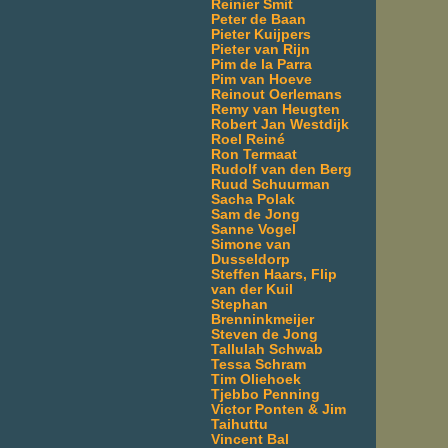
Reinier Smit
Peter de Baan
Pieter Kuijpers
Pieter van Rijn
Pim de la Parra
Pim van Hoeve
Reinout Oerlemans
Remy van Heugten
Robert Jan Westdijk
Roel Reiné
Ron Termaat
Rudolf van den Berg
Ruud Schuurman
Sacha Polak
Sam de Jong
Sanne Vogel
Simone van
Dusseldorp
Steffen Haars, Flip
van der Kuil
Stephan
Brenninkmeijer
Steven de Jong
Tallulah Schwab
Tessa Schram
Tim Oliehoek
Tjebbo Penning
Victor Ponten & Jim
Taihuttu
Vincent Bal