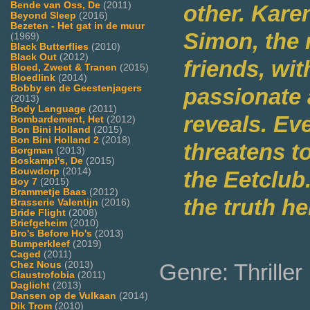
Bende van Oss, De
(2011)
other. Kare
Beyond Sleep
(2016)
Bezeten - Het gat in de muur
Simon, the 
(1969)
Black Butterflies
(2010)
Black Out
(2012)
friends, wi
Bloed, Zweet & Tranen
(2015)
Bloedlink
(2014)
Bobby en de Geestenjagers
passionate 
(2013)
Body Language
(2011)
reveals. Eve
Bombardement, Het
(2012)
Bon Bini Holland
(2015)
Bon Bini Holland 2
(2018)
threatens to
Borgman
(2013)
Boskampi's, De
(2015)
Bouwdorp
(2014)
the Eetclub
Boy 7
(2015)
Brammetje Baas
(2012)
the truth he
Brasserie Valentijn
(2016)
Bride Flight
(2008)
Briefgeheim
(2010)
Bro's Before Ho's
(2013)
Bumperkleef
(2019)
Caged
(2011)
Chez Nous
(2013)
Genre: Thriller
Claustrofobia
(2011)
Daglicht
(2013)
Dansen op de Vulkaan
(2014)
Dik Trom
(2010)