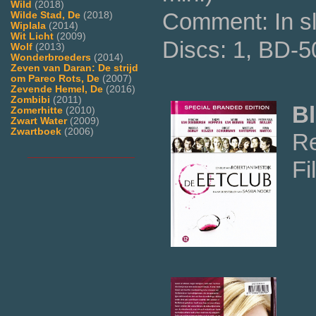
Wild
(2018)
Comment: In s
Wilde Stad, De
(2018)
Wiplala
(2014)
Wit Licht
(2009)
Discs: 1, BD-5
Wolf
(2013)
Wonderbroeders
(2014)
Zeven van Daran: De strijd
om Pareo Rots, De
(2007)
Zevende Hemel, De
(2016)
Zombibi
(2011)
Bl
Zomerhitte
(2010)
Zwart Water
(2009)
Zwartboek
(2006)
Re
___________________
Fi