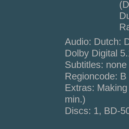
(D
Du
Ra
Audio: Dutch: 
Dolby Digital 5
Subtitles: none
Regioncode: B 
Extras: Making o
min.)
Discs: 1, BD-5