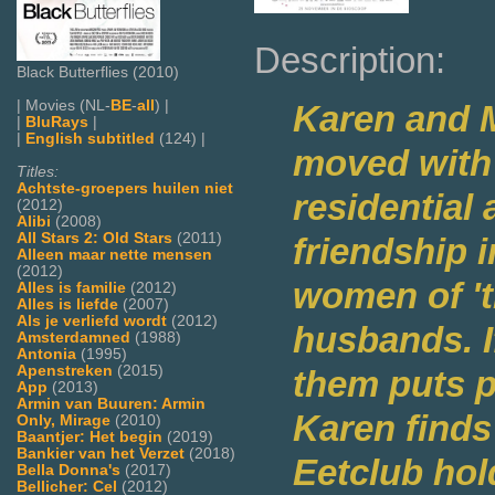
Description:
Black Butterflies (2010)
| Movies (NL-
BE
-
all
) |
Karen and Mi
|
BluRays
|
|
English subtitled
(124) |
moved with 
Titles:
Achtste-groepers huilen niet
residential
(2012)
Alibi
(2008)
All Stars 2: Old Stars
(2011)
friendship i
Alleen maar nette mensen
(2012)
women of 't
Alles is familie
(2012)
Alles is liefde
(2007)
Als je verliefd wordt
(2012)
husbands. I
Amsterdamned
(1988)
Antonia
(1995)
Apenstreken
(2015)
them puts p
App
(2013)
Armin van Buuren: Armin
Karen finds
Only, Mirage
(2010)
Baantjer: Het begin
(2019)
Bankier van het Verzet
(2018)
Eetclub hol
Bella Donna's
(2017)
Bellicher: Cel
(2012)