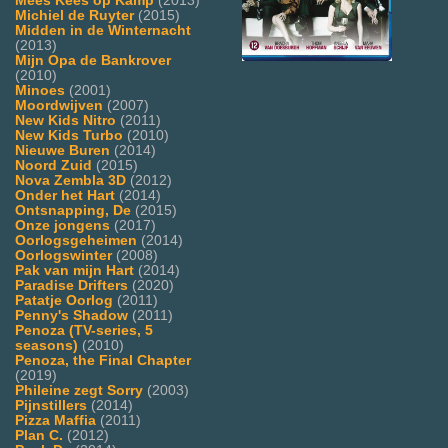
Mees Kees op Kamp
(2013)
Michiel de Ruyter
(2015)
Midden in de Winternacht
(2013)
Mijn Opa de Bankrover
(2010)
Minoes
(2001)
Moordwijven
(2007)
New Kids Nitro
(2011)
New Kids Turbo
(2010)
Nieuwe Buren
(2014)
Noord Zuid
(2015)
Nova Zembla 3D
(2012)
Onder het Hart
(2014)
Ontsnapping, De
(2015)
Onze jongens
(2017)
Oorlogsgeheimen
(2014)
Oorlogswinter
(2008)
Pak van mijn Hart
(2014)
Paradise Drifters
(2020)
Patatje Oorlog
(2011)
Penny's Shadow
(2011)
Penoza (TV-series, 5
seasons)
(2010)
Penoza, the Final Chapter
(2019)
Phileine zegt Sorry
(2003)
Pijnstillers
(2014)
Pizza Maffia
(2011)
Plan C.
(2012)