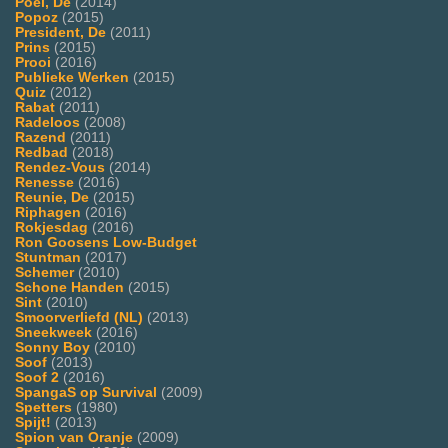
Poel, De
(2014)
Popoz
(2015)
President, De
(2011)
Prins
(2015)
Prooi
(2016)
Publieke Werken
(2015)
Quiz
(2012)
Rabat
(2011)
Radeloos
(2008)
Razend
(2011)
Redbad
(2018)
Rendez-Vous
(2014)
Renesse
(2016)
Reunie, De
(2015)
Riphagen
(2016)
Rokjesdag
(2016)
Ron Goosens Low-Budget
Stuntman
(2017)
Schemer
(2010)
Schone Handen
(2015)
Sint
(2010)
Smoorverliefd (NL)
(2013)
Sneekweek
(2016)
Sonny Boy
(2010)
Soof
(2013)
Soof 2
(2016)
SpangaS op Survival
(2009)
Spetters
(1980)
Spijt!
(2013)
Spion van Oranje
(2009)