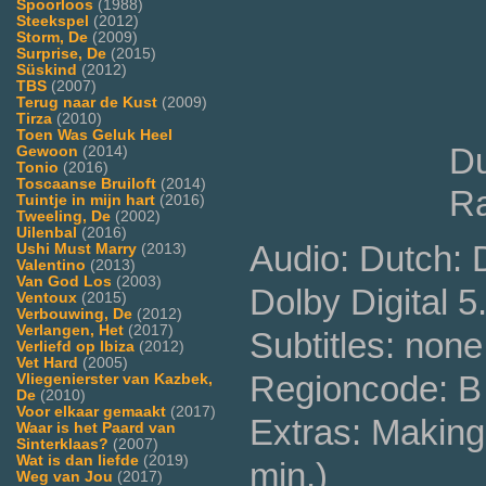
Spoorloos
(1988)
Steekspel
(2012)
Storm, De
(2009)
Surprise, De
(2015)
Süskind
(2012)
TBS
(2007)
Terug naar de Kust
(2009)
Tirza
(2010)
Toen Was Geluk Heel
Du
Gewoon
(2014)
Tonio
(2016)
Toscaanse Bruiloft
(2014)
Ra
Tuintje in mijn hart
(2016)
Tweeling, De
(2002)
Uilenbal
(2016)
Audio: Dutch: 
Ushi Must Marry
(2013)
Valentino
(2013)
Van God Los
(2003)
Dolby Digital 5
Ventoux
(2015)
Verbouwing, De
(2012)
Verlangen, Het
(2017)
Subtitles: none
Verliefd op Ibiza
(2012)
Vet Hard
(2005)
Regioncode: B 
Vliegenierster van Kazbek,
De
(2010)
Voor elkaar gemaakt
(2017)
Extras: Making 
Waar is het Paard van
Sinterklaas?
(2007)
Wat is dan liefde
(2019)
min.)
Weg van Jou
(2017)