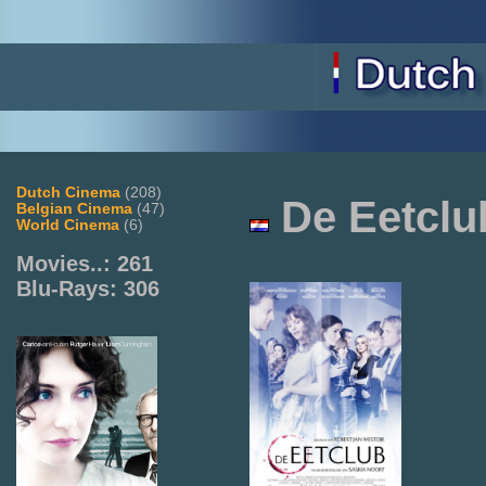
Dutch Cinema
(208)
De
Eetclu
Belgian Cinema
(47)
World Cinema
(6)
Movies..: 261
Blu-Rays: 306