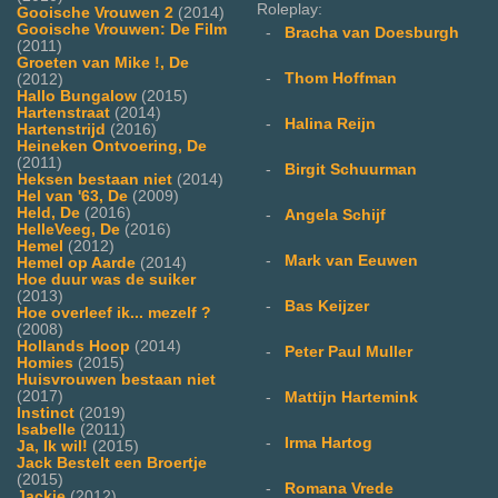
Roleplay:
Gooische Vrouwen 2
(2014)
Gooische Vrouwen: De Film
-
Bracha van Doesburgh
(2011)
Groeten van Mike !, De
-
Thom Hoffman
(2012)
Hallo Bungalow
(2015)
Hartenstraat
(2014)
-
Halina Reijn
Hartenstrijd
(2016)
Heineken Ontvoering, De
(2011)
-
Birgit Schuurman
Heksen bestaan niet
(2014)
Hel van '63, De
(2009)
Held, De
(2016)
-
Angela Schijf
HelleVeeg, De
(2016)
Hemel
(2012)
-
Mark van Eeuwen
Hemel op Aarde
(2014)
Hoe duur was de suiker
(2013)
-
Bas Keijzer
Hoe overleef ik... mezelf ?
(2008)
Hollands Hoop
(2014)
-
Peter Paul Muller
Homies
(2015)
Huisvrouwen bestaan niet
(2017)
-
Mattijn Hartemink
Instinct
(2019)
Isabelle
(2011)
-
Irma Hartog
Ja, Ik wil!
(2015)
Jack Bestelt een Broertje
(2015)
-
Romana Vrede
Jackie
(2012)