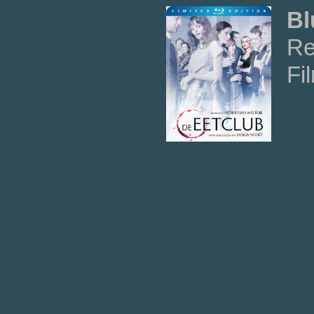
Bl
Re
Fi