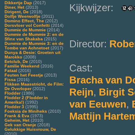
Dikkertje Dap
(2017)
Kijkwijzer:
Diner, Het
(2013)
Dirigent, De
(2018)
Dolfje Weerwolfje
(2011)
Domino Effect, The
(2012)
Dorsvloer vol Confetti
(2014)
Dummie de Mummie
(2014)
Dummie de Mummie 2: en de
Sfinx van Shakaba
(2015)
Director:
Rober
Dummie de Mummie 3: en de
Tombe van Achnetoet
(2017)
Dunya & Desie: Groeten uit
Marokko
(2008)
Eetclub, De
(2010)
Cast:
Familie Weekend
(2016)
Fataal
(2016)
Feuten het Feestje
(2013)
Bracha van D
Fissa
(2016)
Flikken Maasstricht, de Film:
De Overloper
(2012)
Reijn
,
Birgit
Flodder
(1986)
Flodder 2 (Flodder in
van Eeuwen
,
Amerika!)
(1992)
Flodder 3
(1995)
Foeksia de Miniheks
(2010)
Mattijn Harte
Frank & Eva
(1973)
Geheim, Het
(2010)
Gek van Oranje
(2018)
Gelukkige Huisvrouw, De
(2010)