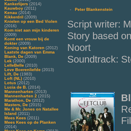
Kankerlijers
(2014)
Kauwboy
(2011)
-
Peter Blankenstein
Kenau
(2014)
Kikkerdril
(2009)
Script writer:
Knielen op een Bed Violen
(2016)
Kom niet aan mijn kinderen
Story based on
(2009)
Komt een vrouw bij de
dokter
(2009)
Noort
Koning van Katoren
(2012)
Laatste dagen van Emma
Soundtrack: St
Blank, De
(2009)
Lek
(2000)
LelleBelle
(2010)
Leve Boerenliefde
(2013)
Lift, De
(1983)
Loft (NL)
(2010)
Lotus
(2012)
Lucia de B.
(2014)
Mannenharten
(2013)
Bl
Mannenharten 2
(2015)
Marathon, De
(2012)
Masters, De
(2015)
Re
Me & Mr. Jones on Natallee
Island
(2011)
Fi
Mees Kees
(2011)
Mees Kees op de Planken
(2014)