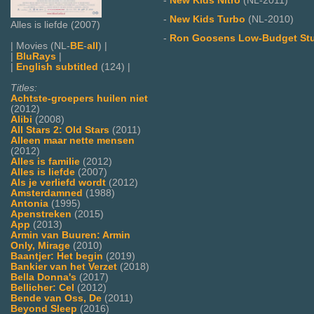
-
New Kids Nitro
(NL-2011)
-
New Kids Turbo
(NL-2010)
Alles is liefde (2007)
-
Ron Goosens Low-Budget St
| Movies (NL-
BE
-
all
) |
|
BluRays
|
|
English subtitled
(124) |
Titles:
Achtste-groepers huilen niet
(2012)
Alibi
(2008)
All Stars 2: Old Stars
(2011)
Alleen maar nette mensen
(2012)
Alles is familie
(2012)
Alles is liefde
(2007)
Als je verliefd wordt
(2012)
Amsterdamned
(1988)
Antonia
(1995)
Apenstreken
(2015)
App
(2013)
Armin van Buuren: Armin
Only, Mirage
(2010)
Baantjer: Het begin
(2019)
Bankier van het Verzet
(2018)
Bella Donna's
(2017)
Bellicher: Cel
(2012)
Bende van Oss, De
(2011)
Beyond Sleep
(2016)