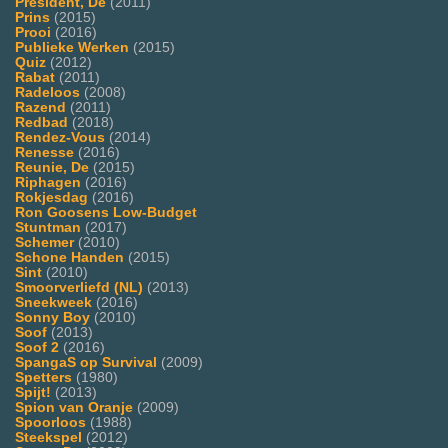
President, De
(2011)
Prins
(2015)
Prooi
(2016)
Publieke Werken
(2015)
Quiz
(2012)
Rabat
(2011)
Radeloos
(2008)
Razend
(2011)
Redbad
(2018)
Rendez-Vous
(2014)
Renesse
(2016)
Reunie, De
(2015)
Riphagen
(2016)
Rokjesdag
(2016)
Ron Goosens Low-Budget
Stuntman
(2017)
Schemer
(2010)
Schone Handen
(2015)
Sint
(2010)
Smoorverliefd (NL)
(2013)
Sneekweek
(2016)
Sonny Boy
(2010)
Soof
(2013)
Soof 2
(2016)
SpangaS op Survival
(2009)
Spetters
(1980)
Spijt!
(2013)
Spion van Oranje
(2009)
Spoorloos
(1988)
Steekspel
(2012)