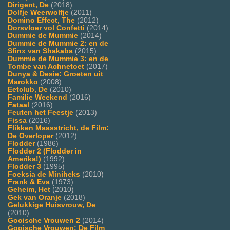
Dirigent, De
(2018)
Dolfje Weerwolfje
(2011)
Domino Effect, The
(2012)
Dorsvloer vol Confetti
(2014)
Dummie de Mummie
(2014)
Dummie de Mummie 2: en de
Sfinx van Shakaba
(2015)
Dummie de Mummie 3: en de
Tombe van Achnetoet
(2017)
Dunya & Desie: Groeten uit
Marokko
(2008)
Eetclub, De
(2010)
Familie Weekend
(2016)
Fataal
(2016)
Feuten het Feestje
(2013)
Fissa
(2016)
Flikken Maasstricht, de Film:
De Overloper
(2012)
Flodder
(1986)
Flodder 2 (Flodder in
Amerika!)
(1992)
Flodder 3
(1995)
Foeksia de Miniheks
(2010)
Frank & Eva
(1973)
Geheim, Het
(2010)
Gek van Oranje
(2018)
Gelukkige Huisvrouw, De
(2010)
Gooische Vrouwen 2
(2014)
Gooische Vrouwen: De Film