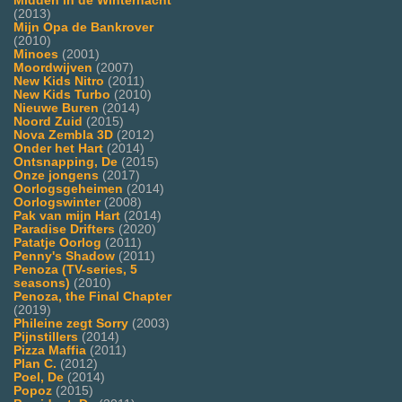
Midden in de Winternacht
(2013)
Mijn Opa de Bankrover
(2010)
Minoes
(2001)
Moordwijven
(2007)
New Kids Nitro
(2011)
New Kids Turbo
(2010)
Nieuwe Buren
(2014)
Noord Zuid
(2015)
Nova Zembla 3D
(2012)
Onder het Hart
(2014)
Ontsnapping, De
(2015)
Onze jongens
(2017)
Oorlogsgeheimen
(2014)
Oorlogswinter
(2008)
Pak van mijn Hart
(2014)
Paradise Drifters
(2020)
Patatje Oorlog
(2011)
Penny's Shadow
(2011)
Penoza (TV-series, 5
seasons)
(2010)
Penoza, the Final Chapter
(2019)
Phileine zegt Sorry
(2003)
Pijnstillers
(2014)
Pizza Maffia
(2011)
Plan C.
(2012)
Poel, De
(2014)
Popoz
(2015)