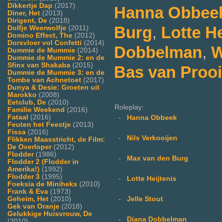
Dikkertje Dap
(2017)
Hanna Obbee
Diner, Het
(2013)
Dirigent, De
(2018)
Burg
,
Lotte He
Dolfje Weerwolfje
(2011)
Domino Effect, The
(2012)
Dorsvloer vol Confetti
(2014)
Dobbelman
,
W
Dummie de Mummie
(2014)
Dummie de Mummie 2: en de
Sfinx van Shakaba
(2015)
Bas van Prooi
Dummie de Mummie 3: en de
Tombe van Achnetoet
(2017)
Dunya & Desie: Groeten uit
Marokko
(2008)
Eetclub, De
(2010)
Roleplay:
Familie Weekend
(2016)
Fataal
(2016)
-
Hanna Obbeek
Feuten het Feestje
(2013)
Fissa
(2016)
-
Nils Verkooijen
Flikken Maasstricht, de Film:
De Overloper
(2012)
Flodder
(1986)
-
Max van den Burg
Flodder 2 (Flodder in
Amerika!)
(1992)
Flodder 3
(1995)
-
Lotte Heijtenis
Foeksia de Miniheks
(2010)
Frank & Eva
(1973)
-
Jelle Stout
Geheim, Het
(2010)
Gek van Oranje
(2018)
Gelukkige Huisvrouw, De
-
Diana Dobbelman
(2010)