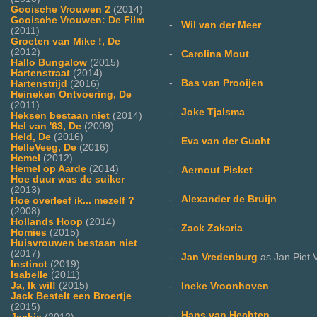
Gooische Vrouwen 2
(2014)
Gooische Vrouwen: De Film
-
Wil van der Meer
(2011)
Groeten van Mike !, De
(2012)
-
Carolina Mout
Hallo Bungalow
(2015)
Hartenstraat
(2014)
-
Bas van Prooijen
Hartenstrijd
(2016)
Heineken Ontvoering, De
(2011)
-
Joke Tjalsma
Heksen bestaan niet
(2014)
Hel van '63, De
(2009)
Held, De
(2016)
-
Eva van der Gucht
HelleVeeg, De
(2016)
Hemel
(2012)
Hemel op Aarde
(2014)
-
Aernout Pisket
Hoe duur was de suiker
(2013)
-
Alexander de Bruijn
Hoe overleef ik... mezelf ?
(2008)
Hollands Hoop
(2014)
-
Zack Zakaria
Homies
(2015)
Huisvrouwen bestaan niet
(2017)
-
Jan Vredenburg
as Jan Piet
Instinct
(2019)
Isabelle
(2011)
Ja, Ik wil!
(2015)
-
Ineke Vroonhoven
Jack Bestelt een Broertje
(2015)
-
Hans van Hechten