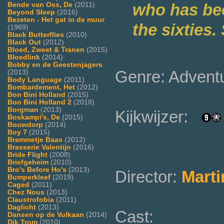
who has bee
Bende van Oss, De
(2011)
Beyond Sleep
(2016)
Bezeten - Het gat in de muur
the sixties
(1969)
Black Butterflies
(2010)
Black Out
(2012)
Bloed, Zweet & Tranen
(2015)
Bloedlink
(2014)
Bobby en de Geestenjagers
Genre: Advent
(2013)
Body Language
(2011)
Bombardement, Het
(2012)
Bon Bini Holland
(2015)
Bon Bini Holland 2
(2018)
Borgman
(2013)
Kijkwijzer:
Boskampi's, De
(2015)
Bouwdorp
(2014)
Boy 7
(2015)
Brammetje Baas
(2012)
Brasserie Valentijn
(2016)
Bride Flight
(2008)
Briefgeheim
(2010)
Bro's Before Ho's
(2013)
Director:
Marti
Bumperkleef
(2019)
Caged
(2011)
Chez Nous
(2013)
Claustrofobia
(2011)
Daglicht
(2013)
Cast:
Dansen op de Vulkaan
(2014)
Dik Trom
(2010)