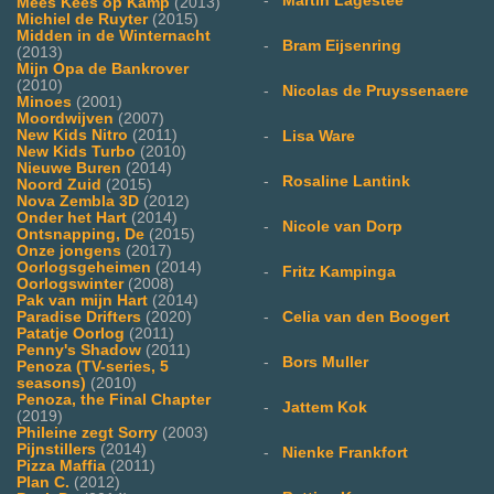
-
Martin Lagestee
Mees Kees op Kamp
(2013)
Michiel de Ruyter
(2015)
Midden in de Winternacht
-
Bram Eijsenring
(2013)
Mijn Opa de Bankrover
(2010)
-
Nicolas de Pruyssenaere
Minoes
(2001)
Moordwijven
(2007)
New Kids Nitro
(2011)
-
Lisa Ware
New Kids Turbo
(2010)
Nieuwe Buren
(2014)
-
Rosaline Lantink
Noord Zuid
(2015)
Nova Zembla 3D
(2012)
Onder het Hart
(2014)
-
Nicole van Dorp
Ontsnapping, De
(2015)
Onze jongens
(2017)
Oorlogsgeheimen
(2014)
-
Fritz Kampinga
Oorlogswinter
(2008)
Pak van mijn Hart
(2014)
-
Celia van den Boogert
Paradise Drifters
(2020)
Patatje Oorlog
(2011)
Penny's Shadow
(2011)
-
Bors Muller
Penoza (TV-series, 5
seasons)
(2010)
Penoza, the Final Chapter
-
Jattem Kok
(2019)
Phileine zegt Sorry
(2003)
Pijnstillers
(2014)
-
Nienke Frankfort
Pizza Maffia
(2011)
Plan C.
(2012)