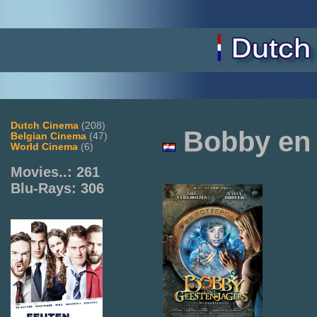
Dutch Cinema
(208)
Bobby en 
Belgian Cinema
(47)
World Cinema
(6)
Movies..: 261
Blu-Rays: 306