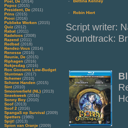
-
Bettina Kenney
Poel, De
(2014)
Popoz
(2015)
President, De
(2011)
-
Robin Hiert
Prins
(2015)
Prooi
(2016)
Publieke Werken
(2015)
Script writer: 
Quiz
(2012)
Rabat
(2011)
Soundtrack: Bri
Radeloos
(2008)
Razend
(2011)
Redbad
(2018)
Rendez-Vous
(2014)
Renesse
(2016)
Reunie, De
(2015)
Riphagen
(2016)
Rokjesdag
(2016)
Ron Goosens Low-Budget
Bl
Stuntman
(2017)
Schemer
(2010)
Schone Handen
(2015)
Re
Sint
(2010)
Smoorverliefd (NL)
(2013)
Ho
Sneekweek
(2016)
Sonny Boy
(2010)
Soof
(2013)
Soof 2
(2016)
SpangaS op Survival
(2009)
Spetters
(1980)
Spijt!
(2013)
Spion van Oranje
(2009)