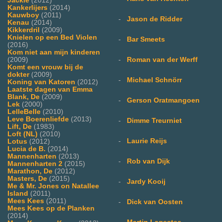
Jackie
(2012)
Kankerlijers
(2014)
Kauwboy
(2011)
-
Jason de Ridder
Kenau
(2014)
Kikkerdril
(2009)
Knielen op een Bed Violen
-
Bar Smeets
(2016)
Kom niet aan mijn kinderen
-
Roman van der Werff
(2009)
Komt een vrouw bij de
dokter
(2009)
-
Michael Schnörr
Koning van Katoren
(2012)
Laatste dagen van Emma
Blank, De
(2009)
-
Gerson Oratmangoen
Lek
(2000)
LelleBelle
(2010)
Leve Boerenliefde
(2013)
-
Dimme Treurniet
Lift, De
(1983)
Loft (NL)
(2010)
-
Laurie Reijs
Lotus
(2012)
Lucia de B.
(2014)
Mannenharten
(2013)
-
Rob van Dijk
Mannenharten 2
(2015)
Marathon, De
(2012)
Masters, De
(2015)
-
Jardy Kooij
Me & Mr. Jones on Natallee
Island
(2011)
Mees Kees
(2011)
-
Dick van Oosten
Mees Kees op de Planken
(2014)