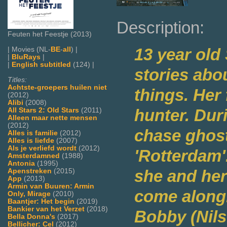
Description:
Feuten het Feestje (2013)
13 year old
| Movies (NL-
BE
-
all
) |
|
BluRays
|
|
English subtitled
(124) |
stories abo
Titles:
Achtste-groepers huilen niet
things. Her
(2012)
Alibi
(2008)
hunter. Dur
All Stars 2: Old Stars
(2011)
Alleen maar nette mensen
(2012)
chase ghost
Alles is familie
(2012)
Alles is liefde
(2007)
Als je verliefd wordt
(2012)
'Rotterdam'
Amsterdamned
(1988)
Antonia
(1995)
she and her
Apenstreken
(2015)
App
(2013)
Armin van Buuren: Armin
come along.
Only, Mirage
(2010)
Baantjer: Het begin
(2019)
Bankier van het Verzet
(2018)
Bobby (Nils
Bella Donna's
(2017)
Bellicher: Cel
(2012)