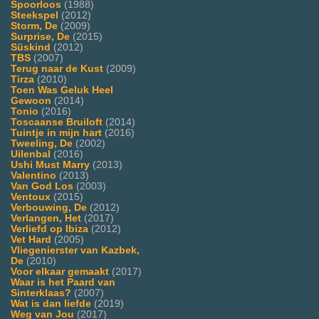
Spoorloos
(1988)
Steekspel
(2012)
Storm, De
(2009)
Surprise, De
(2015)
Süskind
(2012)
TBS
(2007)
Terug naar de Kust
(2009)
Tirza
(2010)
Toen Was Geluk Heel
Gewoon
(2014)
Tonio
(2016)
Toscaanse Bruiloft
(2014)
Tuintje in mijn hart
(2016)
Tweeling, De
(2002)
Uilenbal
(2016)
Ushi Must Marry
(2013)
Valentino
(2013)
Van God Los
(2003)
Ventoux
(2015)
Verbouwing, De
(2012)
Verlangen, Het
(2017)
Verliefd op Ibiza
(2012)
Vet Hard
(2005)
Vliegenierster van Kazbek,
De
(2010)
Voor elkaar gemaakt
(2017)
Waar is het Paard van
Sinterklaas?
(2007)
Wat is dan liefde
(2019)
Weg van Jou
(2017)