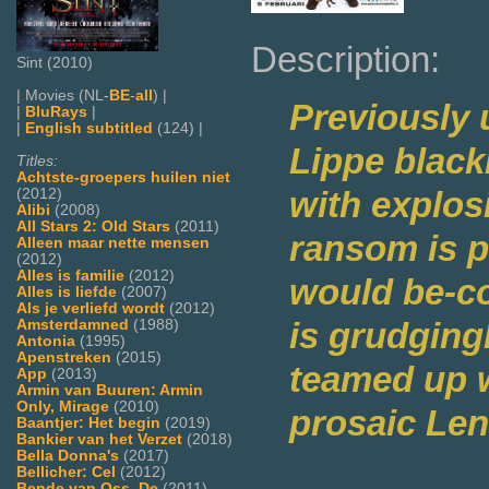
Description:
Sint (2010)
| Movies (NL-
BE
-
all
) |
Previously 
|
BluRays
|
|
English subtitled
(124) |
Lippe blac
Titles:
Achtste-groepers huilen niet
with explosi
(2012)
Alibi
(2008)
All Stars 2: Old Stars
(2011)
ransom is pa
Alleen maar nette mensen
(2012)
Alles is familie
(2012)
would be-co
Alles is liefde
(2007)
Als je verliefd wordt
(2012)
is grudging
Amsterdamned
(1988)
Antonia
(1995)
Apenstreken
(2015)
teamed up 
App
(2013)
Armin van Buuren: Armin
Only, Mirage
(2010)
prosaic Len
Baantjer: Het begin
(2019)
Bankier van het Verzet
(2018)
Bella Donna's
(2017)
Bellicher: Cel
(2012)
Bende van Oss, De
(2011)