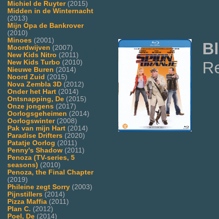
Michiel de Ruyter
(2015)
Midden in de Winternacht
(2013)
Mijn Opa de Bankrover
(2010)
Minoes
(2001)
Bl
Moordwijven
(2007)
New Kids Nitro
(2011)
Re
New Kids Turbo
(2010)
Nieuwe Buren
(2014)
Noord Zuid
(2015)
Nova Zembla 3D
(2012)
Onder het Hart
(2014)
Ontsnapping, De
(2015)
Onze jongens
(2017)
Oorlogsgeheimen
(2014)
Oorlogswinter
(2008)
Pak van mijn Hart
(2014)
Paradise Drifters
(2020)
Patatje Oorlog
(2011)
Penny's Shadow
(2011)
Penoza (TV-series, 5
seasons)
(2010)
Penoza, the Final Chapter
(2019)
Phileine zegt Sorry
(2003)
Pijnstillers
(2014)
Pizza Maffia
(2011)
Plan C.
(2012)
Poel, De
(2014)