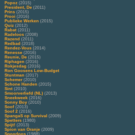
Popoz
(2015)
President, De
(2011)
Prins
(2015)
Prooi
(2016)
Publieke Werken
(2015)
Quiz
(2012)
Rabat
(2011)
Radeloos
(2008)
Razend
(2011)
Redbad
(2018)
Rendez-Vous
(2014)
Renesse
(2016)
Reunie, De
(2015)
Riphagen
(2016)
Rokjesdag
(2016)
Ron Goosens Low-Budget
Stuntman
(2017)
Schemer
(2010)
Schone Handen
(2015)
Sint
(2010)
Smoorverliefd (NL)
(2013)
Sneekweek
(2016)
Sonny Boy
(2010)
Soof
(2013)
Soof 2
(2016)
SpangaS op Survival
(2009)
Spetters
(1980)
Spijt!
(2013)
Spion van Oranje
(2009)
Spoorloos
(1988)