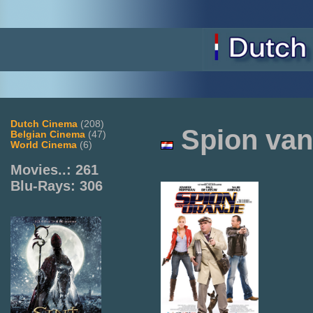
Dutch Cinema
(208)
Spion van
Belgian Cinema
(47)
World Cinema
(6)
Movies..: 261
Blu-Rays: 306