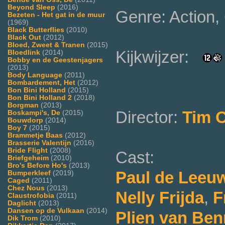
Beyond Sleep
(2016)
Genre: Action
Bezeten - Het gat in de muur
(1969)
Black Butterflies
(2010)
Black Out
(2012)
Bloed, Zweet & Tranen
(2015)
Kijkwijzer:
Bloedlink
(2014)
Bobby en de Geestenjagers
(2013)
Body Language
(2011)
Bombardement, Het
(2012)
Bon Bini Holland
(2015)
Bon Bini Holland 2
(2018)
Borgman
(2013)
Director:
Tim O
Boskampi's, De
(2015)
Bouwdorp
(2014)
Boy 7
(2015)
Brammetje Baas
(2012)
Brasserie Valentijn
(2016)
Bride Flight
(2008)
Cast:
Briefgeheim
(2010)
Bro's Before Ho's
(2013)
Paul de Leeu
Bumperkleef
(2019)
Caged
(2011)
Chez Nous
(2013)
Nelly Frijda
,
F
Claustrofobia
(2011)
Daglicht
(2013)
Dansen op de Vulkaan
(2014)
Plien van Be
Dik Trom
(2010)