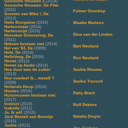
Gooische Vrouwen 2
(2014)
Gooische Vrouwen: De Film
(2011)
-
Folmer Overdiep
Groeten van Mike !, De
(2012)
Hallo Bungalow
(2015)
-
Maaike Martens
Hartenstraat
(2014)
Hartenstrijd
(2016)
-
Dina van der Linden
Heineken Ontvoering, De
(2011)
Heksen bestaan niet
(2014)
-
Bart Neuland
Hel van '63, De
(2009)
Held, De
(2016)
HelleVeeg, De
(2016)
-
Ron Neuland
Hemel
(2012)
Hemel op Aarde
(2014)
-
Saskia Rinsma
Hoe duur was de suiker
(2013)
Hoe overleef ik... mezelf ?
-
Saskia Troccoli
(2008)
Hollands Hoop
(2014)
Homies
(2015)
-
Patty Brard
Huisvrouwen bestaan niet
(2017)
Instinct
(2019)
-
Rolf Dekens
Isabelle
(2011)
Ja, Ik wil!
(2015)
-
Natalia Druyts
Jack Bestelt een Broertje
(2015)
Jackie
(2012)