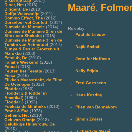
Dikkertje Dap
(2017)
Maaré
,
Folmer
Diner, Het
(2013)
Dirigent, De
(2018)
Dolfje Weerwolfje
(2011)
Domino Effect, The
(2012)
Dorsvloer vol Confetti
(2014)
Dummie de Mummie
(2014)
Roleplay:
Dummie de Mummie 2: en de
-
Paul de Leeuw
Sfinx van Shakaba
(2015)
Dummie de Mummie 3: en de
Tombe van Achnetoet
(2017)
-
Najib Amhali
Dunya & Desie: Groeten uit
Marokko
(2008)
Eetclub, De
(2010)
-
Jennifer Hoffman
Familie Weekend
(2016)
Fataal
(2016)
-
Nelly Frijda
Feuten het Feestje
(2013)
Fissa
(2016)
Flikken Maasstricht, de Film:
-
Fred Goessens
De Overloper
(2012)
Flodder
(1986)
Flodder 2 (Flodder in
-
Hans Kesting
Amerika!)
(1992)
Flodder 3
(1995)
Foeksia de Miniheks
(2010)
-
Plien van Bennekom
Frank & Eva
(1973)
Geheim, Het
(2010)
-
Simon Zwiers
Gek van Oranje
(2018)
Gelukkige Huisvrouw, De
(2010)
-
Richard de Maaré