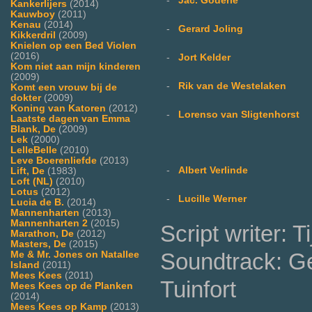
-
Jac. Goderie
Kankerlijers
(2014)
Kauwboy
(2011)
Kenau
(2014)
-
Gerard Joling
Kikkerdril
(2009)
Knielen op een Bed Violen
(2016)
-
Jort Kelder
Kom niet aan mijn kinderen
(2009)
-
Rik van de Westelaken
Komt een vrouw bij de
dokter
(2009)
Koning van Katoren
(2012)
-
Lorenso van Sligtenhorst
Laatste dagen van Emma
Blank, De
(2009)
Lek
(2000)
LelleBelle
(2010)
Leve Boerenliefde
(2013)
-
Albert Verlinde
Lift, De
(1983)
Loft (NL)
(2010)
Lotus
(2012)
-
Lucille Werner
Lucia de B.
(2014)
Mannenharten
(2013)
Mannenharten 2
(2015)
Script writer: T
Marathon, De
(2012)
Masters, De
(2015)
Soundtrack: Ge
Me & Mr. Jones on Natallee
Island
(2011)
Mees Kees
(2011)
Tuinfort
Mees Kees op de Planken
(2014)
Mees Kees op Kamp
(2013)