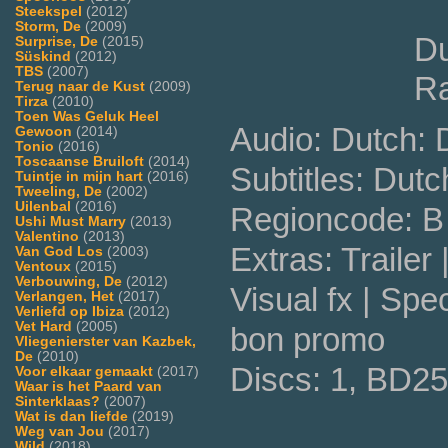
Steekspel
(2012)
Storm, De
(2009)
Du
Surprise, De
(2015)
Süskind
(2012)
TBS
(2007)
Ra
Terug naar de Kust
(2009)
Tirza
(2010)
Toen Was Geluk Heel
Audio: Dutch:
Gewoon
(2014)
Tonio
(2016)
Toscaanse Bruiloft
(2014)
Subtitles: Dutc
Tuintje in mijn hart
(2016)
Tweeling, De
(2002)
Uilenbal
(2016)
Regioncode: B 
Ushi Must Marry
(2013)
Valentino
(2013)
Extras: Trailer 
Van God Los
(2003)
Ventoux
(2015)
Verbouwing, De
(2012)
Visual fx | Spec
Verlangen, Het
(2017)
Verliefd op Ibiza
(2012)
Vet Hard
(2005)
bon promo
Vliegenierster van Kazbek,
De
(2010)
Discs: 1, BD25
Voor elkaar gemaakt
(2017)
Waar is het Paard van
Sinterklaas?
(2007)
Wat is dan liefde
(2019)
Weg van Jou
(2017)
Wild
(2018)