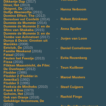
Dikkertje Dap
(2017)
Diner, Het
(2013)
Dirigent, De
(2018)
-
Hanna Verboom
Dolfje Weerwolfje
(2011)
Domino Effect, The
(2012)
-
Ruben Brinkman
Dorsvloer vol Confetti
(2014)
Dummie de Mummie
(2014)
Dummie de Mummie 2: en de
-
Anna Speller
Sfinx van Shakaba
(2015)
Dummie de Mummie 3: en de
Tombe van Achnetoet
(2017)
-
Jurjen van Loon
Dunya & Desie: Groeten uit
Marokko
(2008)
Eetclub, De
(2010)
-
Daniel Cornelissen
Familie Weekend
(2016)
Fataal
(2016)
-
Evita Rozenberg
Feuten het Feestje
(2013)
Fissa
(2016)
Flikken Maasstricht, de Film:
-
Teun Kuilboer
De Overloper
(2012)
Flodder
(1986)
Flodder 2 (Flodder in
-
Marcel Musters
Amerika!)
(1992)
Flodder 3
(1995)
Foeksia de Miniheks
(2010)
-
Steef Cuijpers
Frank & Eva
(1973)
Geheim, Het
(2010)
-
Rachid Finge
Gek van Oranje
(2018)
Gelukkige Huisvrouw, De
(2010)