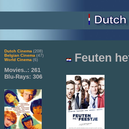
Dutch Cinema
(208)
Feuten he
Belgian Cinema
(47)
World Cinema
(6)
Movies..: 261
Blu-Rays: 306