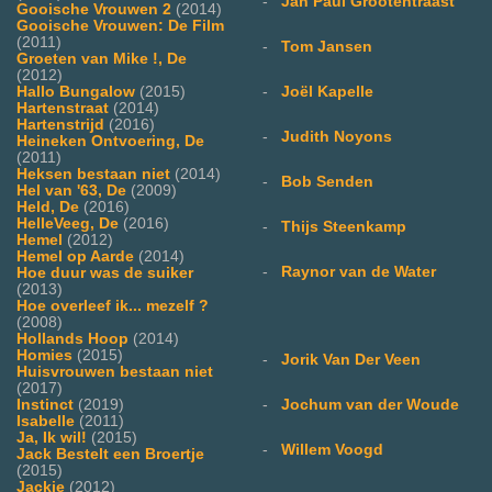
-
Jan Paul Grootentraast
Gooische Vrouwen 2
(2014)
Gooische Vrouwen: De Film
(2011)
-
Tom Jansen
Groeten van Mike !, De
(2012)
-
Joël Kapelle
Hallo Bungalow
(2015)
Hartenstraat
(2014)
Hartenstrijd
(2016)
-
Judith Noyons
Heineken Ontvoering, De
(2011)
Heksen bestaan niet
(2014)
-
Bob Senden
Hel van '63, De
(2009)
Held, De
(2016)
HelleVeeg, De
(2016)
-
Thijs Steenkamp
Hemel
(2012)
Hemel op Aarde
(2014)
-
Raynor van de Water
Hoe duur was de suiker
(2013)
Hoe overleef ik... mezelf ?
(2008)
Hollands Hoop
(2014)
Homies
(2015)
-
Jorik Van Der Veen
Huisvrouwen bestaan niet
(2017)
-
Jochum van der Woude
Instinct
(2019)
Isabelle
(2011)
Ja, Ik wil!
(2015)
-
Willem Voogd
Jack Bestelt een Broertje
(2015)
Jackie
(2012)