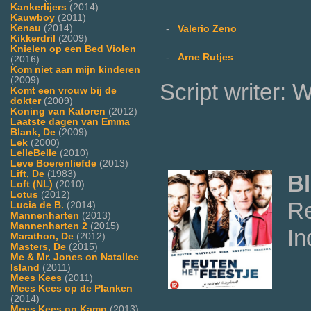
Kankerlijers
(2014)
Kauwboy
(2011)
Kenau
(2014)
-
Valerio Zeno
Kikkerdril
(2009)
Knielen op een Bed Violen
-
Arne Rutjes
(2016)
Kom niet aan mijn kinderen
(2009)
Script writer:
Komt een vrouw bij de
dokter
(2009)
Koning van Katoren
(2012)
Laatste dagen van Emma
Blank, De
(2009)
Lek
(2000)
LelleBelle
(2010)
Leve Boerenliefde
(2013)
Lift, De
(1983)
Bl
Loft (NL)
(2010)
Lotus
(2012)
Re
Lucia de B.
(2014)
Mannenharten
(2013)
Mannenharten 2
(2015)
In
Marathon, De
(2012)
Masters, De
(2015)
Me & Mr. Jones on Natallee
Island
(2011)
Mees Kees
(2011)
Mees Kees op de Planken
(2014)
Mees Kees op Kamp
(2013)