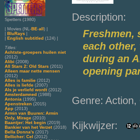
Description:
Spetters (1980)
| Movies (NL-
BE
-
all
) |
Freshmen, s
|
BluRays
|
|
English subtitled
(124) |
each other,
Titles:
Achtste-groepers huilen niet
during an A
(2012)
Alibi
(2008)
All Stars 2: Old Stars
(2011)
opening par
Alleen maar nette mensen
(2012)
Alles is familie
(2012)
Alles is liefde
(2007)
Als je verliefd wordt
(2012)
Amsterdamned
(1988)
Genre: Action
Antonia
(1995)
Apenstreken
(2015)
App
(2013)
Armin van Buuren: Armin
Only, Mirage
(2010)
Kijkwijzer:
Baantjer: Het begin
(2019)
Bankier van het Verzet
(2018)
Bella Donna's
(2017)
Bellicher: Cel
(2012)