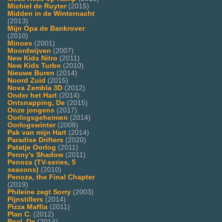
Michiel de Ruyter
(2015)
Midden in de Winternacht
(2013)
Mijn Opa de Bankrover
(2010)
Minoes
(2001)
Moordwijven
(2007)
New Kids Nitro
(2011)
New Kids Turbo
(2010)
Nieuwe Buren
(2014)
Noord Zuid
(2015)
Nova Zembla 3D
(2012)
Onder het Hart
(2014)
Ontsnapping, De
(2015)
Onze jongens
(2017)
Oorlogsgeheimen
(2014)
Oorlogswinter
(2008)
Pak van mijn Hart
(2014)
Paradise Drifters
(2020)
Patatje Oorlog
(2011)
Penny's Shadow
(2011)
Penoza (TV-series, 5
seasons)
(2010)
Penoza, the Final Chapter
(2019)
Phileine zegt Sorry
(2003)
Pijnstillers
(2014)
Pizza Maffia
(2011)
Plan C.
(2012)
Poel, De
(2014)