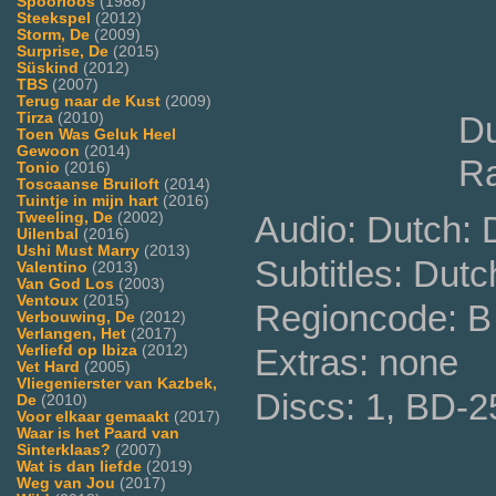
Spoorloos
(1988)
Steekspel
(2012)
Storm, De
(2009)
Surprise, De
(2015)
Süskind
(2012)
TBS
(2007)
Terug naar de Kust
(2009)
Du
Tirza
(2010)
Toen Was Geluk Heel
Gewoon
(2014)
Ra
Tonio
(2016)
Toscaanse Bruiloft
(2014)
Tuintje in mijn hart
(2016)
Audio: Dutch: D
Tweeling, De
(2002)
Uilenbal
(2016)
Ushi Must Marry
(2013)
Subtitles: Dutc
Valentino
(2013)
Van God Los
(2003)
Ventoux
(2015)
Regioncode: B 
Verbouwing, De
(2012)
Verlangen, Het
(2017)
Extras: none
Verliefd op Ibiza
(2012)
Vet Hard
(2005)
Vliegenierster van Kazbek,
Discs: 1, BD-2
De
(2010)
Voor elkaar gemaakt
(2017)
Waar is het Paard van
Sinterklaas?
(2007)
Wat is dan liefde
(2019)
Weg van Jou
(2017)