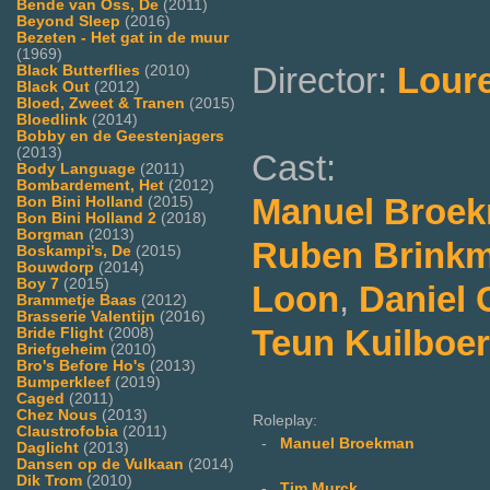
Bende van Oss, De
(2011)
Beyond Sleep
(2016)
Bezeten - Het gat in de muur
(1969)
Director:
Lour
Black Butterflies
(2010)
Black Out
(2012)
Bloed, Zweet & Tranen
(2015)
Bloedlink
(2014)
Bobby en de Geestenjagers
(2013)
Cast:
Body Language
(2011)
Bombardement, Het
(2012)
Manuel Broe
Bon Bini Holland
(2015)
Bon Bini Holland 2
(2018)
Borgman
(2013)
Ruben Brink
Boskampi's, De
(2015)
Bouwdorp
(2014)
Boy 7
(2015)
Loon
,
Daniel 
Brammetje Baas
(2012)
Brasserie Valentijn
(2016)
Teun Kuilboer
Bride Flight
(2008)
Briefgeheim
(2010)
Bro's Before Ho's
(2013)
Bumperkleef
(2019)
Caged
(2011)
Chez Nous
(2013)
Roleplay:
Claustrofobia
(2011)
-
Manuel Broekman
Daglicht
(2013)
Dansen op de Vulkaan
(2014)
Dik Trom
(2010)
-
Tim Murck