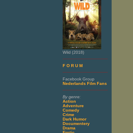
Wild (2018)
___________________
F O R U M
___________________
Facebook Group
Nederlands Film Fans
___________________
By genre:
Action
Adventure
Comedy
Crime
Dark Humor
Documentery
Drama
Erotic