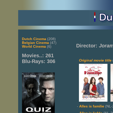
Dutch Cinema
(208)
Belgian Cinema
(47)
Director:
Joram
World Cinema
(6)
Movies..: 261
Original movie title
Blu-Rays: 306
-
Alles is familie
(NL-