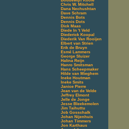
Boudewijn Koole
Chris W. Mitchell
Dana Nechushtan
Dave Schram
Dennis Bots
Dennis Dots
Dick Maas
Diede In 't Veld
Diederick Koopal
Diederik Van Rooijen
Elbert van Strien
Erik de Bruyn
Esmé Lammers
George Sluizer
Halina Reijn
Hanro Smitsman
Hans Scheepmaker
Hilde van Mieghem
Ineke Houtman
Ineke Smits
Janice Pierre
Jean van de Velde
Jeffrey Elmont
Jelle de Jonge
Jesse Bleekemolen
Jim Taihuttu
Job Gosschalk
Johan Nijenhuis
Johan Timmers
Jon Karthaus