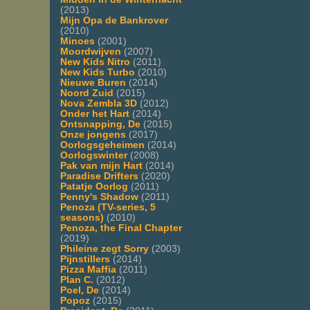
(2013)
Mijn Opa de Bankrover
(2010)
Minoes
(2001)
Moordwijven
(2007)
New Kids Nitro
(2011)
New Kids Turbo
(2010)
Nieuwe Buren
(2014)
Noord Zuid
(2015)
Nova Zembla 3D
(2012)
Onder het Hart
(2014)
Ontsnapping, De
(2015)
Onze jongens
(2017)
Oorlogsgeheimen
(2014)
Oorlogswinter
(2008)
Pak van mijn Hart
(2014)
Paradise Drifters
(2020)
Patatje Oorlog
(2011)
Penny's Shadow
(2011)
Penoza (TV-series, 5
seasons)
(2010)
Penoza, the Final Chapter
(2019)
Phileine zegt Sorry
(2003)
Pijnstillers
(2014)
Pizza Maffia
(2011)
Plan C.
(2012)
Poel, De
(2014)
Popoz
(2015)