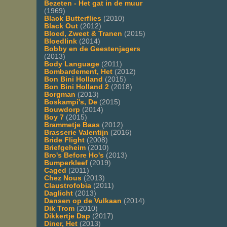
Bezeten - Het gat in de muur
(1969)
Black Butterflies
(2010)
Black Out
(2012)
Bloed, Zweet & Tranen
(2015)
Bloedlink
(2014)
Bobby en de Geestenjagers
(2013)
Body Language
(2011)
Bombardement, Het
(2012)
Bon Bini Holland
(2015)
Bon Bini Holland 2
(2018)
Borgman
(2013)
Boskampi's, De
(2015)
Bouwdorp
(2014)
Boy 7
(2015)
Brammetje Baas
(2012)
Brasserie Valentijn
(2016)
Bride Flight
(2008)
Briefgeheim
(2010)
Bro's Before Ho's
(2013)
Bumperkleef
(2019)
Caged
(2011)
Chez Nous
(2013)
Claustrofobia
(2011)
Daglicht
(2013)
Dansen op de Vulkaan
(2014)
Dik Trom
(2010)
Dikkertje Dap
(2017)
Diner, Het
(2013)