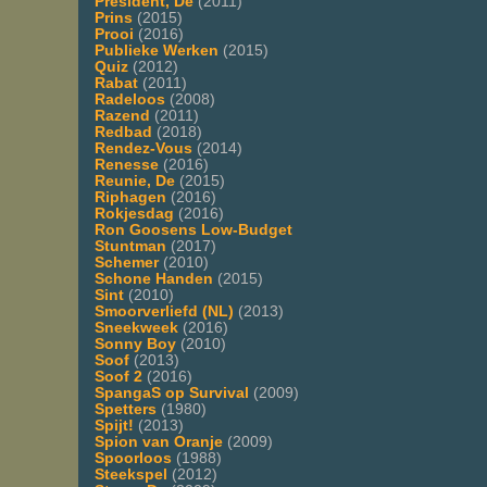
President, De
(2011)
Prins
(2015)
Prooi
(2016)
Publieke Werken
(2015)
Quiz
(2012)
Rabat
(2011)
Radeloos
(2008)
Razend
(2011)
Redbad
(2018)
Rendez-Vous
(2014)
Renesse
(2016)
Reunie, De
(2015)
Riphagen
(2016)
Rokjesdag
(2016)
Ron Goosens Low-Budget
Stuntman
(2017)
Schemer
(2010)
Schone Handen
(2015)
Sint
(2010)
Smoorverliefd (NL)
(2013)
Sneekweek
(2016)
Sonny Boy
(2010)
Soof
(2013)
Soof 2
(2016)
SpangaS op Survival
(2009)
Spetters
(1980)
Spijt!
(2013)
Spion van Oranje
(2009)
Spoorloos
(1988)
Steekspel
(2012)