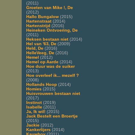
(2011)
Groeten van Mike !, De
(2012)
Hallo Bungalow
(2015)
Hartenstraat
(2014)
Hartenstrijd
(2016)
Heineken Ontvoering, De
(2011)
Heksen bestaan niet
(2014)
Hel van '63, De
(2009)
Held, De
(2016)
HelleVeeg, De
(2016)
Hemel
(2012)
Hemel op Aarde
(2014)
Hoe duur was de suiker
(2013)
Hoe overleef ik... mezelf ?
(2008)
Hollands Hoop
(2014)
Homies
(2015)
Huisvrouwen bestaan niet
(2017)
Instinct
(2019)
Isabelle
(2011)
Ja, Ik wil!
(2015)
Jack Bestelt een Broertje
(2015)
Jackie
(2012)
Kankerlijers
(2014)
Kauwboy
(2011)