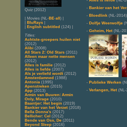
-
Alles is liefde
(NL-2
-
Bankier van het Ver
Quiz (2012)
-
Bloedlink
(NL-2014)
| Movies (NL-
BE
-
all
) |
|
BluRays
|
-
Dolfje Weerwolfje
(
|
English subtitled
(124) |
-
Geheim, Het
(NL-20
Titles:
Achtste-groepers huilen niet
(2012)
Alibi
(2008)
All Stars 2: Old Stars
(2011)
Alleen maar nette mensen
(2012)
Alles is familie
(2012)
Alles is liefde
(2007)
Als je verliefd wordt
(2012)
Amsterdamned
(1988)
Antonia
(1995)
-
Publieke Werken
(N
Apenstreken
(2015)
-
Verlangen, Het
(NL-
App
(2013)
Armin van Buuren: Armin
Only, Mirage
(2010)
Baantjer: Het begin
(2019)
Bankier van het Verzet
(2018)
Bella Donna's
(2017)
Bellicher: Cel
(2012)
Bende van Oss, De
(2011)
Beyond Sleep
(2016)