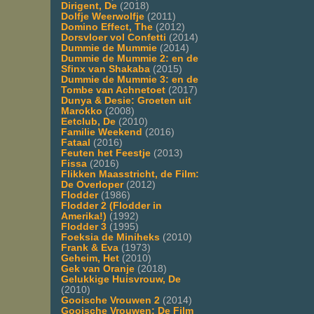
Dirigent, De
(2018)
Dolfje Weerwolfje
(2011)
Domino Effect, The
(2012)
Dorsvloer vol Confetti
(2014)
Dummie de Mummie
(2014)
Dummie de Mummie 2: en de
Sfinx van Shakaba
(2015)
Dummie de Mummie 3: en de
Tombe van Achnetoet
(2017)
Dunya & Desie: Groeten uit
Marokko
(2008)
Eetclub, De
(2010)
Familie Weekend
(2016)
Fataal
(2016)
Feuten het Feestje
(2013)
Fissa
(2016)
Flikken Maasstricht, de Film:
De Overloper
(2012)
Flodder
(1986)
Flodder 2 (Flodder in
Amerika!)
(1992)
Flodder 3
(1995)
Foeksia de Miniheks
(2010)
Frank & Eva
(1973)
Geheim, Het
(2010)
Gek van Oranje
(2018)
Gelukkige Huisvrouw, De
(2010)
Gooische Vrouwen 2
(2014)
Gooische Vrouwen: De Film