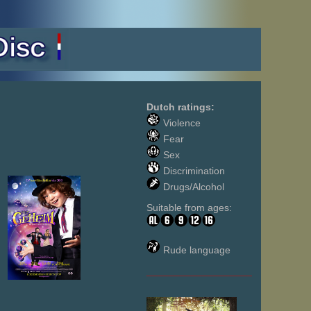
Dutch ratings:
Violence
Fear
Sex
Discrimination
Drugs/Alcohol
Suitable from ages:
Rude language
___________________