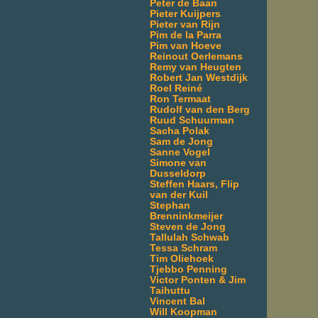
Peter de Baan
Pieter Kuijpers
Pieter van Rijn
Pim de la Parra
Pim van Hoeve
Reinout Oerlemans
Remy van Heugten
Robert Jan Westdijk
Roel Reiné
Ron Termaat
Rudolf van den Berg
Ruud Schuurman
Sacha Polak
Sam de Jong
Sanne Vogel
Simone van
Dusseldorp
Steffen Haars, Flip
van der Kuil
Stephan
Brenninkmeijer
Steven de Jong
Tallulah Schwab
Tessa Schram
Tim Oliehoek
Tjebbo Penning
Victor Ponten & Jim
Taihuttu
Vincent Bal
Will Koopman