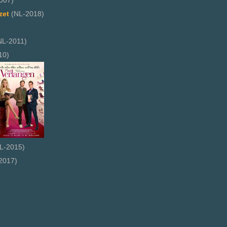
007)
zet
(NL-2018)
NL-2011)
10)
L-2015)
2017)