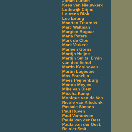
Joram Lürsen
Kees van Nieuwkerk
Lodewijk Crijns
Lourens Blok
Luc Enting
Maarten Treurniet
Marc Waltman
Margien Rogaar
Maria Peters
Mark de Cloe
Mark Verkerk
Marleen Gorris
Martijn Heijne
Martijn Smits, Erwin
van den Eshof
Martin Koolhoven
Martin Lagestee
Max Porcelijn
Mees Peijnenburg
Menno Meyjes
Mike van Diem
Mischa Kamp
Monique van de Ven
Nicole van Kilsdonk
Pascale Simons
Paul Ruven
Paul Verhoeven
Paula van der Oest
Paula van der Oest,
Reinier Smit