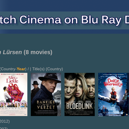
 Lürsen
(8 movies)
(Country-
Year
) / | Title(s) (Country)
2012)