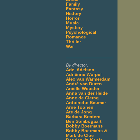
Family
Fantasy
History
Horror
Music
Mystery
Psychological
Romance
Thriller
War
___________________
By director:
Adel Adelson
Adriënne Wurpel
Alex van Warmerdam
André van Duren
Aniëlle Webster
Anna van der Heide
Anne de Clercq
Antoinette Beumer
Arne Toonen
Ate de Jong
Barbara Bredero
Ben Sombogaart
Bobby Boermans
Bobby Boermans &
Mark de Cloe