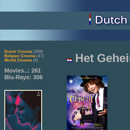
Dutch Cinema
(208)
Het
Gehe
Belgian Cinema
(47)
World Cinema
(6)
Movies..: 261
Blu-Rays: 306