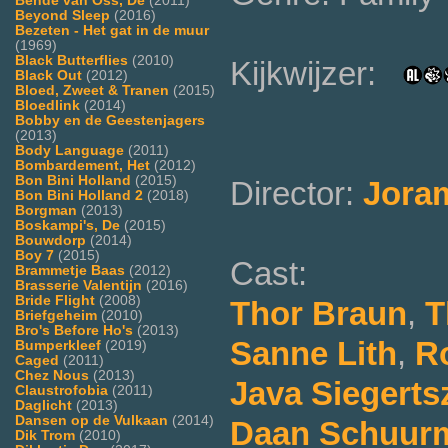
Bende van Oss, De
(2011)
Beyond Sleep
(2016)
Bezeten - Het gat in de muur
(1969)
Black Butterflies
(2010)
Kijkwijzer:
Black Out
(2012)
Bloed, Zweet & Tranen
(2015)
Bloedlink
(2014)
Bobby en de Geestenjagers
(2013)
Body Language
(2011)
Bombardement, Het
(2012)
Bon Bini Holland
(2015)
Director:
Jora
Bon Bini Holland 2
(2018)
Borgman
(2013)
Boskampi's, De
(2015)
Bouwdorp
(2014)
Boy 7
(2015)
Cast:
Brammetje Baas
(2012)
Brasserie Valentijn
(2016)
Bride Flight
(2008)
Thor Braun
,
T
Briefgeheim
(2010)
Bro's Before Ho's
(2013)
Sanne Lith
,
R
Bumperkleef
(2019)
Caged
(2011)
Chez Nous
(2013)
Java Siegerts
Claustrofobia
(2011)
Daglicht
(2013)
Dansen op de Vulkaan
(2014)
Daan Schuur
Dik Trom
(2010)