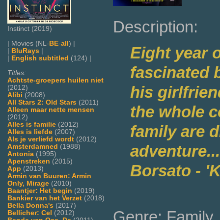
Description:
Instinct (2019)
| Movies (NL-
BE
-
all
) |
Eight year 
|
BluRays
|
|
English subtitled
(124) |
fascinated 
Titles:
Achtste-groepers huilen niet
his girlfri
(2012)
Alibi
(2008)
All Stars 2: Old Stars
(2011)
the whole c
Alleen maar nette mensen
(2012)
Alles is familie
(2012)
family are 
Alles is liefde
(2007)
Als je verliefd wordt
(2012)
adventure...
Amsterdamned
(1988)
Antonia
(1995)
Apenstreken
(2015)
Borsato - '
App
(2013)
Armin van Buuren: Armin
Only, Mirage
(2010)
Baantjer: Het begin
(2019)
Bankier van het Verzet
(2018)
Bella Donna's
(2017)
Genre: Family
Bellicher: Cel
(2012)