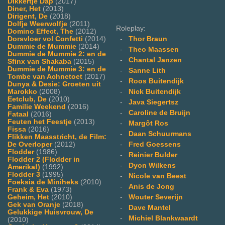
Dikkertje Dap
(2017)
Diner, Het
(2013)
Dirigent, De
(2018)
Dolfje Weerwolfje
(2011)
Roleplay:
Domino Effect, The
(2012)
Dorsvloer vol Confetti
(2014)
-
Thor Braun
Dummie de Mummie
(2014)
-
Theo Maassen
Dummie de Mummie 2: en de
-
Chantal Janzen
Sfinx van Shakaba
(2015)
Dummie de Mummie 3: en de
-
Sanne Lith
Tombe van Achnetoet
(2017)
-
Roos Buitendijk
Dunya & Desie: Groeten uit
Marokko
(2008)
-
Nick Buitendijk
Eetclub, De
(2010)
-
Java Siegertsz
Familie Weekend
(2016)
-
Caroline de Bruijn
Fataal
(2016)
Feuten het Feestje
(2013)
-
Margôt Ros
Fissa
(2016)
-
Daan Schuurmans
Flikken Maasstricht, de Film:
De Overloper
(2012)
-
Fred Goessens
Flodder
(1986)
-
Reinier Bulder
Flodder 2 (Flodder in
-
Dyon Wilkens
Amerika!)
(1992)
Flodder 3
(1995)
-
Nicole van Beest
Foeksia de Miniheks
(2010)
-
Anis de Jong
Frank & Eva
(1973)
Geheim, Het
(2010)
-
Wouter Severijn
Gek van Oranje
(2018)
-
Dave Mantel
Gelukkige Huisvrouw, De
-
Michiel Blankwaardt
(2010)