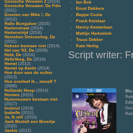
Gooische Vrouwen 2
(2014)
-
Ian Bok
Gooische Vrouwen: De Film
-
Ernst Dekkers
(2011)
Groeten van Mike !, De
-
Beppe Costa
(2012)
-
Frank Ketelaar
Hallo Bungalow
(2015)
-
Hanny Ammerlaan
Hartenstraat
(2014)
Hartenstrijd
(2016)
-
Mattijn Hartemink
Heineken Ontvoering, De
-
Truus Dekker
(2011)
Heksen bestaan niet
(2014)
-
Kate Hertig
Hel van '63, De
(2009)
Script writer: 
Held, De
(2016)
HelleVeeg, De
(2016)
Hemel
(2012)
Hemel op Aarde
(2014)
Hoe duur was de suiker
(2013)
Hoe overleef ik... mezelf ?
(2008)
Hollands Hoop
(2014)
Blu
Homies
(2015)
Rel
Huisvrouwen bestaan niet
Edi
(2017)
Dura
Instinct
(2019)
Isabelle
(2011)
Rati
Ja, Ik wil!
(2015)
Jack Bestelt een Broertje
(2015)
Jackie
(2012)