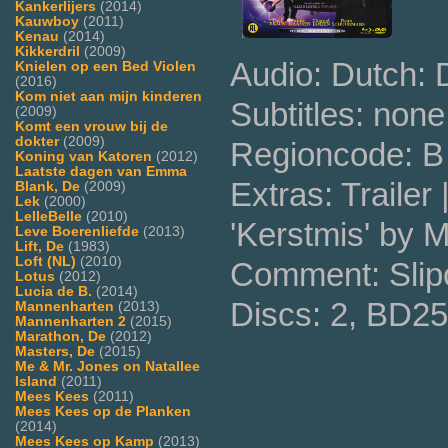
Kankerlijers
(2014)
Kauwboy
(2011)
Kenau
(2014)
Kikkerdril
(2009)
Audio: Dutch:
Knielen op een Bed Violen
(2016)
Kom niet aan mijn kinderen
Subtitles: none
(2009)
Komt een vrouw bij de
dokter
(2009)
Regioncode: B 
Koning van Katoren
(2012)
Laatste dagen van Emma
Extras: Trailer
Blank, De
(2009)
Lek
(2000)
LelleBelle
(2010)
'Kerstmis' by 
Leve Boerenliefde
(2013)
Lift, De
(1983)
Loft (NL)
(2010)
Comment: Slip
Lotus
(2012)
Lucia de B.
(2014)
Discs: 2, BD25
Mannenharten
(2013)
Mannenharten 2
(2015)
Marathon, De
(2012)
Masters, De
(2015)
Me & Mr. Jones on Natallee
Island
(2011)
Mees Kees
(2011)
Mees Kees op de Planken
(2014)
Mees Kees op Kamp
(2013)