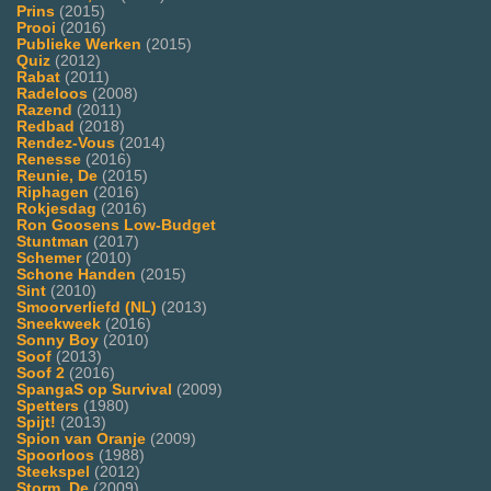
Prins
(2015)
Prooi
(2016)
Publieke Werken
(2015)
Quiz
(2012)
Rabat
(2011)
Radeloos
(2008)
Razend
(2011)
Redbad
(2018)
Rendez-Vous
(2014)
Renesse
(2016)
Reunie, De
(2015)
Riphagen
(2016)
Rokjesdag
(2016)
Ron Goosens Low-Budget
Stuntman
(2017)
Schemer
(2010)
Schone Handen
(2015)
Sint
(2010)
Smoorverliefd (NL)
(2013)
Sneekweek
(2016)
Sonny Boy
(2010)
Soof
(2013)
Soof 2
(2016)
SpangaS op Survival
(2009)
Spetters
(1980)
Spijt!
(2013)
Spion van Oranje
(2009)
Spoorloos
(1988)
Steekspel
(2012)
Storm, De
(2009)