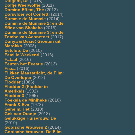
Dirigent, De
(2018)
Dolfje Weerwolfje
(2011)
Domino Effect, The
(2012)
Dorsvloer vol Confetti
(2014)
Dummie de Mummie
(2014)
Dummie de Mummie 2: en de
Sfinx van Shakaba
(2015)
Dummie de Mummie 3: en de
Tombe van Achnetoet
(2017)
Dunya & Desie: Groeten uit
Marokko
(2008)
Eetclub, De
(2010)
Familie Weekend
(2016)
Fataal
(2016)
Feuten het Feestje
(2013)
Fissa
(2016)
Flikken Maasstricht, de Film:
De Overloper
(2012)
Flodder
(1986)
Flodder 2 (Flodder in
Amerika!)
(1992)
Flodder 3
(1995)
Foeksia de Miniheks
(2010)
Frank & Eva
(1973)
Geheim, Het
(2010)
Gek van Oranje
(2018)
Gelukkige Huisvrouw, De
(2010)
Gooische Vrouwen 2
(2014)
Gooische Vrouwen: De Film