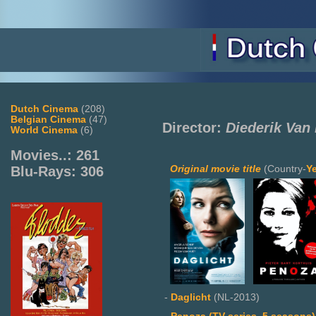
Dutch Cinema
(208)
Belgian Cinema
(47)
Director:
Diederik Van
World Cinema
(6)
Movies..: 261
Original movie title
(Country-
Y
Blu-Rays: 306
-
Daglicht
(NL-2013)