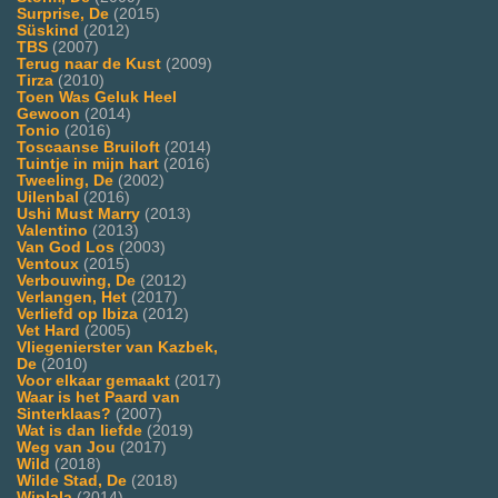
Surprise, De
(2015)
Süskind
(2012)
TBS
(2007)
Terug naar de Kust
(2009)
Tirza
(2010)
Toen Was Geluk Heel
Gewoon
(2014)
Tonio
(2016)
Toscaanse Bruiloft
(2014)
Tuintje in mijn hart
(2016)
Tweeling, De
(2002)
Uilenbal
(2016)
Ushi Must Marry
(2013)
Valentino
(2013)
Van God Los
(2003)
Ventoux
(2015)
Verbouwing, De
(2012)
Verlangen, Het
(2017)
Verliefd op Ibiza
(2012)
Vet Hard
(2005)
Vliegenierster van Kazbek,
De
(2010)
Voor elkaar gemaakt
(2017)
Waar is het Paard van
Sinterklaas?
(2007)
Wat is dan liefde
(2019)
Weg van Jou
(2017)
Wild
(2018)
Wilde Stad, De
(2018)
Wiplala
(2014)