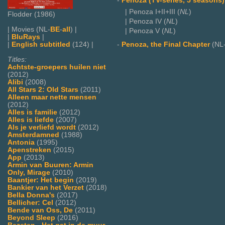
-
Penoza (TV-series, 5 seasons)
| Penoza I+II+III (
NL
)
Flodder (1986)
| Penoza IV (
NL
)
| Movies (NL-
BE
-
all
) |
| Penoza V (
NL
)
|
BluRays
|
-
Penoza, the Final Chapter
(NL
|
English subtitled
(124) |
Titles:
Achtste-groepers huilen niet
(2012)
Alibi
(2008)
All Stars 2: Old Stars
(2011)
Alleen maar nette mensen
(2012)
Alles is familie
(2012)
Alles is liefde
(2007)
Als je verliefd wordt
(2012)
Amsterdamned
(1988)
Antonia
(1995)
Apenstreken
(2015)
App
(2013)
Armin van Buuren: Armin
Only, Mirage
(2010)
Baantjer: Het begin
(2019)
Bankier van het Verzet
(2018)
Bella Donna's
(2017)
Bellicher: Cel
(2012)
Bende van Oss, De
(2011)
Beyond Sleep
(2016)