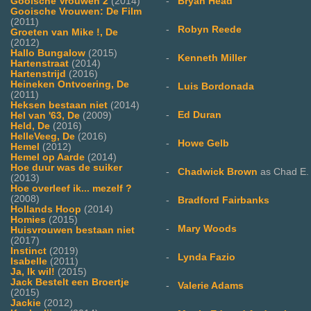
-
Bryan Head
Gooische Vrouwen 2
(2014)
Gooische Vrouwen: De Film
(2011)
-
Robyn Reede
Groeten van Mike !, De
(2012)
Hallo Bungalow
(2015)
-
Kenneth Miller
Hartenstraat
(2014)
Hartenstrijd
(2016)
Heineken Ontvoering, De
-
Luis Bordonada
(2011)
Heksen bestaan niet
(2014)
-
Ed Duran
Hel van '63, De
(2009)
Held, De
(2016)
HelleVeeg, De
(2016)
-
Howe Gelb
Hemel
(2012)
Hemel op Aarde
(2014)
Hoe duur was de suiker
-
Chadwick Brown
as Chad E.
(2013)
Hoe overleef ik... mezelf ?
(2008)
-
Bradford Fairbanks
Hollands Hoop
(2014)
Homies
(2015)
-
Mary Woods
Huisvrouwen bestaan niet
(2017)
Instinct
(2019)
-
Lynda Fazio
Isabelle
(2011)
Ja, Ik wil!
(2015)
Jack Bestelt een Broertje
-
Valerie Adams
(2015)
Jackie
(2012)