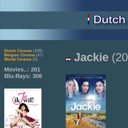
Dutch Cinema
(208)
Jackie
(20
Belgian Cinema
(47)
World Cinema
(6)
Movies..: 261
Blu-Rays: 306