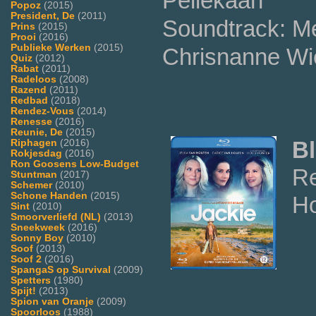
Pellekaan
Popoz
(2015)
President, De
(2011)
Soundtrack: Me
Prins
(2015)
Prooi
(2016)
Publieke Werken
(2015)
Chrisnanne Wi
Quiz
(2012)
Rabat
(2011)
Radeloos
(2008)
Razend
(2011)
Redbad
(2018)
Rendez-Vous
(2014)
Renesse
(2016)
Reunie, De
(2015)
Bl
Riphagen
(2016)
Rokjesdag
(2016)
Ron Goosens Low-Budget
R
Stuntman
(2017)
Schemer
(2010)
Schone Handen
(2015)
Ho
Sint
(2010)
Smoorverliefd (NL)
(2013)
Sneekweek
(2016)
Sonny Boy
(2010)
Soof
(2013)
Soof 2
(2016)
SpangaS op Survival
(2009)
Spetters
(1980)
Spijt!
(2013)
Spion van Oranje
(2009)
Spoorloos
(1988)