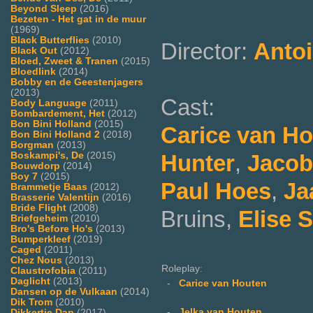
Beyond Sleep
(2016)
Bezeten - Het gat in de muur
(1969)
Black Butterflies
(2010)
Director:
Anto
Black Out
(2012)
Bloed, Zweet & Tranen
(2015)
Bloedlink
(2014)
Bobby en de Geestenjagers
(2013)
Cast:
Body Language
(2011)
Bombardement, Het
(2012)
Bon Bini Holland
(2015)
Carice van H
Bon Bini Holland 2
(2018)
Borgman
(2013)
Hunter
,
Jacob
Boskampi's, De
(2015)
Bouwdorp
(2014)
Boy 7
(2015)
Paul Hoes
,
Ja
Brammetje Baas
(2012)
Brasserie Valentijn
(2016)
Bride Flight
(2008)
Bruins,
Elise 
Briefgeheim
(2010)
Bro's Before Ho's
(2013)
Bumperkleef
(2019)
Caged
(2011)
Chez Nous
(2013)
Roleplay:
Claustrofobia
(2011)
Daglicht
(2013)
-
Carice van Houten
Dansen op de Vulkaan
(2014)
Dik Trom
(2010)
-
Jelka van Houten
Dikkertje Dap
(2017)