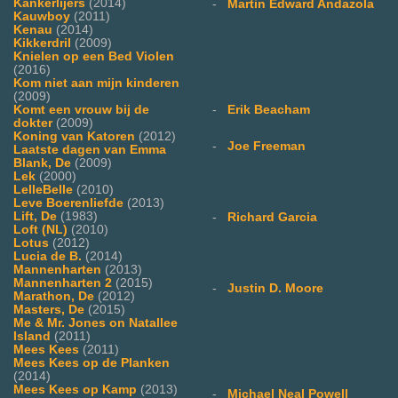
Kankerlijers
(2014)
-
Martin Edward Andazola
Kauwboy
(2011)
Kenau
(2014)
Kikkerdril
(2009)
Knielen op een Bed Violen
(2016)
Kom niet aan mijn kinderen
(2009)
-
Erik Beacham
Komt een vrouw bij de
dokter
(2009)
Koning van Katoren
(2012)
-
Joe Freeman
Laatste dagen van Emma
Blank, De
(2009)
Lek
(2000)
LelleBelle
(2010)
Leve Boerenliefde
(2013)
Lift, De
(1983)
-
Richard Garcia
Loft (NL)
(2010)
Lotus
(2012)
Lucia de B.
(2014)
Mannenharten
(2013)
Mannenharten 2
(2015)
-
Justin D. Moore
Marathon, De
(2012)
Masters, De
(2015)
Me & Mr. Jones on Natallee
Island
(2011)
Mees Kees
(2011)
Mees Kees op de Planken
(2014)
Mees Kees op Kamp
(2013)
-
Michael Neal Powell