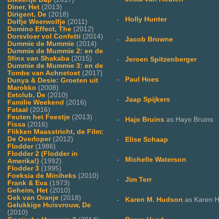
Diner, Het
(2013)
Dirigent, De
(2018)
-
Holly Hunter
Dolfje Weerwolfje
(2011)
Domino Effect, The
(2012)
Dorsvloer vol Confetti
(2014)
-
Jacob Browne
Dummie de Mummie
(2014)
Dummie de Mummie 2: en de
Sfinx van Shakaba
(2015)
-
Jeroen Spitzenberger
Dummie de Mummie 3: en de
Tombe van Achnetoet
(2017)
-
Paul Hoes
Dunya & Desie: Groeten uit
Marokko
(2008)
Eetclub, De
(2010)
-
Jaap Spijkers
Familie Weekend
(2016)
Fataal
(2016)
Feuten het Feestje
(2013)
-
Hajo Bruins
as Hayo Bruins
Fissa
(2016)
Flikken Maasstricht, de Film:
De Overloper
(2012)
-
Elise Schaap
Flodder
(1986)
Flodder 2 (Flodder in
-
Michelle Waterson
Amerika!)
(1992)
Flodder 3
(1995)
Foeksia de Miniheks
(2010)
-
Jim Terr
Frank & Eva
(1973)
Geheim, Het
(2010)
Gek van Oranje
(2018)
-
Karen M. Hudson
as Karen 
Gelukkige Huisvrouw, De
(2010)