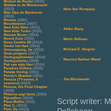
Michiel de Ruyter
(2015)
Midden in de Winternacht
(2013)
-
Nina Van Rompaey
Mijn Opa de Bankrover
(2010)
Minoes
(2001)
Moordwijven
(2007)
New Kids Nitro
(2011)
-
Akiko Stacy
New Kids Turbo
(2010)
Nieuwe Buren
(2014)
Noord Zuid
(2015)
-
Mitch Stillman
Nova Zembla 3D
(2012)
Onder het Hart
(2014)
-
Michael E. Stogner
Ontsnapping, De
(2015)
Onze jongens
(2017)
Oorlogsgeheimen
(2014)
-
Maurice Nathan Weert
Oorlogswinter
(2008)
Pak van mijn Hart
(2014)
Paradise Drifters
(2020)
Patatje Oorlog
(2011)
Penny's Shadow
(2011)
-
Jim Wisniewski
Penoza (TV-series, 5
seasons)
(2010)
Penoza, the Final Chapter
(2019)
Phileine zegt Sorry
(2003)
Pijnstillers
(2014)
Script writer: 
Pizza Maffia
(2011)
Plan C.
(2012)
Poel, De
(2014)