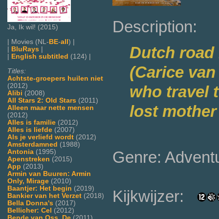
Description:
Ja, Ik wil! (2015)
| Movies (NL-
BE
-
all
) |
Dutch road 
|
BluRays
|
|
English subtitled
(124) |
(Carice van
Titles:
Achtste-groepers huilen niet
(2012)
who travel t
Alibi
(2008)
All Stars 2: Old Stars
(2011)
lost mother
Alleen maar nette mensen
(2012)
Alles is familie
(2012)
Alles is liefde
(2007)
Als je verliefd wordt
(2012)
Amsterdamned
(1988)
Genre: Advent
Antonia
(1995)
Apenstreken
(2015)
App
(2013)
Armin van Buuren: Armin
Only, Mirage
(2010)
Baantjer: Het begin
(2019)
Kijkwijzer:
Bankier van het Verzet
(2018)
Bella Donna's
(2017)
Bellicher: Cel
(2012)
Bende van Oss, De
(2011)