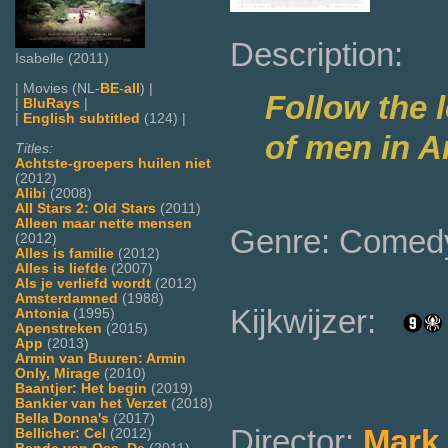
Description:
Isabelle (2011)
| Movies (NL-
BE
-
all
) |
Follow the l
|
BluRays
|
|
English subtitled
(124) |
of men in A
Titles:
Achtste-groepers huilen niet
(2012)
Alibi
(2008)
All Stars 2: Old Stars
(2011)
Alleen maar nette mensen
Genre: Comed
(2012)
Alles is familie
(2012)
Alles is liefde
(2007)
Als je verliefd wordt
(2012)
Amsterdamned
(1988)
Kijkwijzer:
Antonia
(1995)
Apenstreken
(2015)
App
(2013)
Armin van Buuren: Armin
Only, Mirage
(2010)
Baantjer: Het begin
(2019)
Bankier van het Verzet
(2018)
Bella Donna's
(2017)
Director:
Mark 
Bellicher: Cel
(2012)