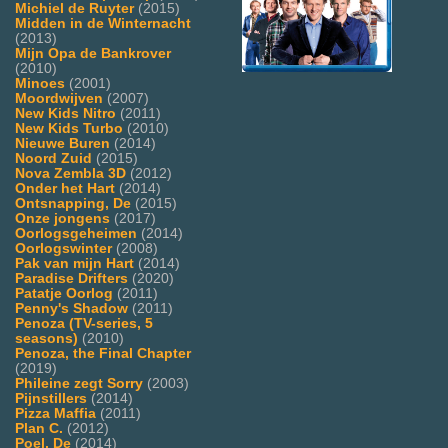
Michiel de Ruyter
(2015)
Midden in de Winternacht
(2013)
Mijn Opa de Bankrover
(2010)
Minoes
(2001)
Moordwijven
(2007)
New Kids Nitro
(2011)
New Kids Turbo
(2010)
Nieuwe Buren
(2014)
Noord Zuid
(2015)
Nova Zembla 3D
(2012)
Onder het Hart
(2014)
Ontsnapping, De
(2015)
Onze jongens
(2017)
Oorlogsgeheimen
(2014)
Oorlogswinter
(2008)
Pak van mijn Hart
(2014)
Paradise Drifters
(2020)
Patatje Oorlog
(2011)
Penny's Shadow
(2011)
Penoza (TV-series, 5
seasons)
(2010)
Penoza, the Final Chapter
(2019)
Phileine zegt Sorry
(2003)
Pijnstillers
(2014)
Pizza Maffia
(2011)
Plan C.
(2012)
Poel, De
(2014)