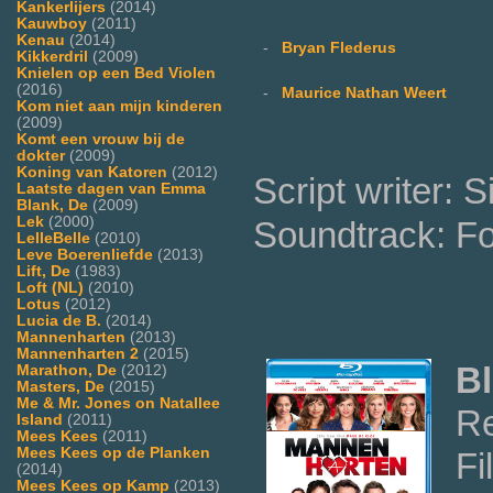
Kankerlijers
(2014)
Kauwboy
(2011)
Kenau
(2014)
-
Bryan Flederus
Kikkerdril
(2009)
Knielen op een Bed Violen
(2016)
-
Maurice Nathan Weert
Kom niet aan mijn kinderen
(2009)
Komt een vrouw bij de
dokter
(2009)
Koning van Katoren
(2012)
Script writer:
Laatste dagen van Emma
Blank, De
(2009)
Lek
(2000)
Soundtrack: F
LelleBelle
(2010)
Leve Boerenliefde
(2013)
Lift, De
(1983)
Loft (NL)
(2010)
Lotus
(2012)
Lucia de B.
(2014)
Mannenharten
(2013)
Mannenharten 2
(2015)
Bl
Marathon, De
(2012)
Masters, De
(2015)
Me & Mr. Jones on Natallee
Re
Island
(2011)
Mees Kees
(2011)
Mees Kees op de Planken
Fi
(2014)
Mees Kees op Kamp
(2013)