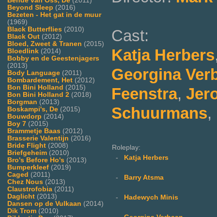
Bende van Oss, De
(2011)
Beyond Sleep
(2016)
Bezeten - Het gat in de muur
(1969)
Black Butterflies
(2010)
Cast:
Black Out
(2012)
Bloed, Zweet & Tranen
(2015)
Katja Herbers
Bloedlink
(2014)
Bobby en de Geestenjagers
(2013)
Georgina Ver
Body Language
(2011)
Bombardement, Het
(2012)
Bon Bini Holland
(2015)
Feenstra
,
Jer
Bon Bini Holland 2
(2018)
Borgman
(2013)
Schuurmans
,
Boskampi's, De
(2015)
Bouwdorp
(2014)
Boy 7
(2015)
Brammetje Baas
(2012)
Brasserie Valentijn
(2016)
Bride Flight
(2008)
Roleplay:
Briefgeheim
(2010)
-
Katja Herbers
Bro's Before Ho's
(2013)
Bumperkleef
(2019)
Caged
(2011)
-
Barry Atsma
Chez Nous
(2013)
Claustrofobia
(2011)
Daglicht
(2013)
-
Hadewych Minis
Dansen op de Vulkaan
(2014)
Dik Trom
(2010)