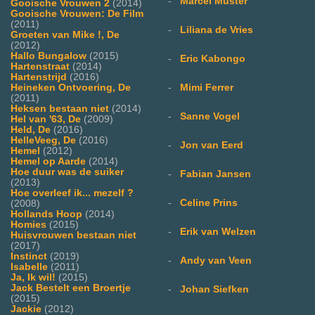
-
Marcel Muster
Gooische Vrouwen 2
(2014)
Gooische Vrouwen: De Film
(2011)
-
Liliana de Vries
Groeten van Mike !, De
(2012)
Hallo Bungalow
(2015)
-
Eric Kabongo
Hartenstraat
(2014)
Hartenstrijd
(2016)
Heineken Ontvoering, De
-
Mimi Ferrer
(2011)
Heksen bestaan niet
(2014)
-
Sanne Vogel
Hel van '63, De
(2009)
Held, De
(2016)
HelleVeeg, De
(2016)
-
Jon van Eerd
Hemel
(2012)
Hemel op Aarde
(2014)
Hoe duur was de suiker
-
Fabian Jansen
(2013)
Hoe overleef ik... mezelf ?
-
Celine Prins
(2008)
Hollands Hoop
(2014)
Homies
(2015)
-
Erik van Welzen
Huisvrouwen bestaan niet
(2017)
Instinct
(2019)
-
Andy van Veen
Isabelle
(2011)
Ja, Ik wil!
(2015)
Jack Bestelt een Broertje
-
Johan Siefken
(2015)
Jackie
(2012)