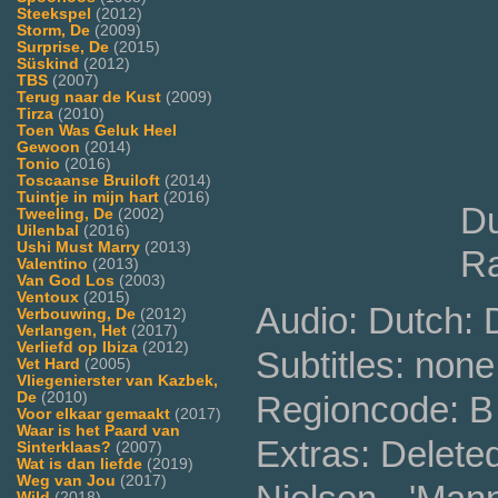
Steekspel
(2012)
Storm, De
(2009)
Surprise, De
(2015)
Süskind
(2012)
TBS
(2007)
Terug naar de Kust
(2009)
Tirza
(2010)
Toen Was Geluk Heel
Gewoon
(2014)
Tonio
(2016)
Toscaanse Bruiloft
(2014)
Tuintje in mijn hart
(2016)
Du
Tweeling, De
(2002)
Uilenbal
(2016)
Ushi Must Marry
(2013)
Ra
Valentino
(2013)
Van God Los
(2003)
Ventoux
(2015)
Audio: Dutch:
Verbouwing, De
(2012)
Verlangen, Het
(2017)
Verliefd op Ibiza
(2012)
Subtitles: none
Vet Hard
(2005)
Vliegenierster van Kazbek,
De
(2010)
Regioncode: B 
Voor elkaar gemaakt
(2017)
Waar is het Paard van
Extras: Deleted
Sinterklaas?
(2007)
Wat is dan liefde
(2019)
Weg van Jou
(2017)
Wild
(2018)