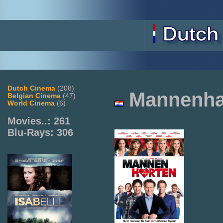
Dutch Cinema
(208)
Mannenha
Belgian Cinema
(47)
World Cinema
(6)
Movies..: 261
Blu-Rays: 306