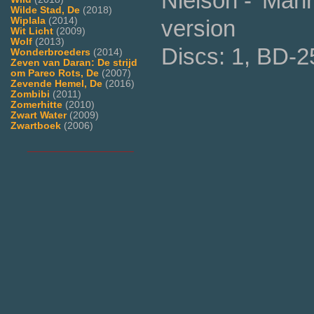
Nielson - 'Man
Wilde Stad, De
(2018)
Wiplala
(2014)
version
Wit Licht
(2009)
Wolf
(2013)
Discs: 1, BD-2
Wonderbroeders
(2014)
Zeven van Daran: De strijd
om Pareo Rots, De
(2007)
Zevende Hemel, De
(2016)
Zombibi
(2011)
Zomerhitte
(2010)
Zwart Water
(2009)
Zwartboek
(2006)
___________________