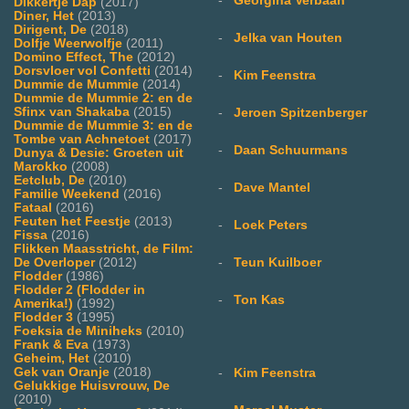
-
Georgina Verbaan
Dikkertje Dap
(2017)
Diner, Het
(2013)
Dirigent, De
(2018)
-
Jelka van Houten
Dolfje Weerwolfje
(2011)
Domino Effect, The
(2012)
Dorsvloer vol Confetti
(2014)
-
Kim Feenstra
Dummie de Mummie
(2014)
Dummie de Mummie 2: en de
Sfinx van Shakaba
(2015)
-
Jeroen Spitzenberger
Dummie de Mummie 3: en de
Tombe van Achnetoet
(2017)
-
Daan Schuurmans
Dunya & Desie: Groeten uit
Marokko
(2008)
Eetclub, De
(2010)
-
Dave Mantel
Familie Weekend
(2016)
Fataal
(2016)
Feuten het Feestje
(2013)
-
Loek Peters
Fissa
(2016)
Flikken Maasstricht, de Film:
De Overloper
(2012)
-
Teun Kuilboer
Flodder
(1986)
Flodder 2 (Flodder in
-
Ton Kas
Amerika!)
(1992)
Flodder 3
(1995)
Foeksia de Miniheks
(2010)
Frank & Eva
(1973)
Geheim, Het
(2010)
Gek van Oranje
(2018)
-
Kim Feenstra
Gelukkige Huisvrouw, De
(2010)