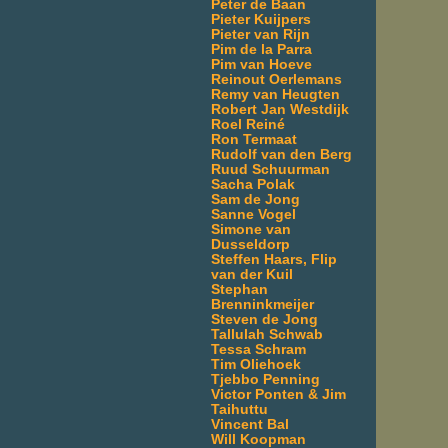
Peter de Baan
Pieter Kuijpers
Pieter van Rijn
Pim de la Parra
Pim van Hoeve
Reinout Oerlemans
Remy van Heugten
Robert Jan Westdijk
Roel Reiné
Ron Termaat
Rudolf van den Berg
Ruud Schuurman
Sacha Polak
Sam de Jong
Sanne Vogel
Simone van
Dusseldorp
Steffen Haars, Flip
van der Kuil
Stephan
Brenninkmeijer
Steven de Jong
Tallulah Schwab
Tessa Schram
Tim Oliehoek
Tjebbo Penning
Victor Ponten & Jim
Taihuttu
Vincent Bal
Will Koopman