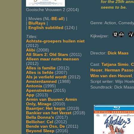
for the 25th ann
seems to be.
Gooische Vrouwen 2 (2014)
| Movies (NL-
BE
-
all
) |
Genre: Action, Comed
|
BluRays
|
|
English subtitled
(124) |
Kijkwijzer:
Titles:
Achtste-groepers huilen niet
(2012)
Alibi
(2008)
Director:
Dick Maas
All Stars 2: Old Stars
(2011)
Alleen maar nette mensen
(2012)
Cast:
Tatjana Simic
,
C
Alles is familie
(2012)
Heuer
,
Herman Passc
Alles is liefde
(2007)
Wim van den Heuvel
Als je verliefd wordt
(2012)
Script writer: Wijo Hoe
Amsterdamned
(1988)
Antonia
(1995)
Soundtrack: Dick Maas
Apenstreken
(2015)
App
(2013)
Armin van Buuren: Armin
Only, Mirage
(2010)
Baantjer: Het begin
(2019)
Bankier van het Verzet
(2018)
Bella Donna's
(2017)
Bellicher: Cel
(2012)
Bende van Oss, De
(2011)
Beyond Sleep
(2016)