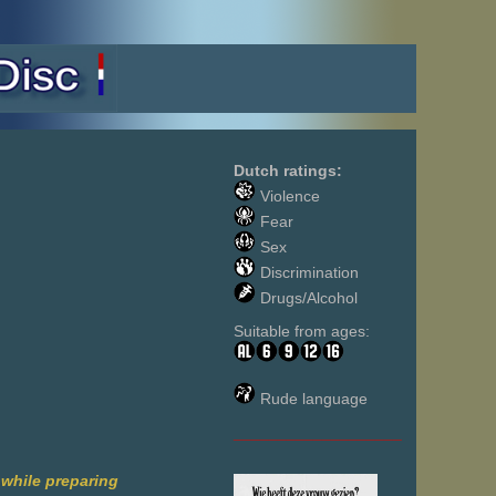
Dutch ratings:
Violence
Fear
Sex
Discrimination
Drugs/Alcohol
Suitable from ages:
Rude language
___________________
 while preparing