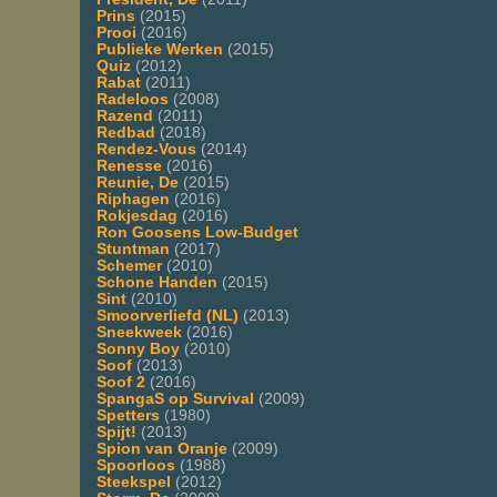
Prins
(2015)
Prooi
(2016)
Publieke Werken
(2015)
Quiz
(2012)
Rabat
(2011)
Radeloos
(2008)
Razend
(2011)
Redbad
(2018)
Rendez-Vous
(2014)
Renesse
(2016)
Reunie, De
(2015)
Riphagen
(2016)
Rokjesdag
(2016)
Ron Goosens Low-Budget
Stuntman
(2017)
Schemer
(2010)
Schone Handen
(2015)
Sint
(2010)
Smoorverliefd (NL)
(2013)
Sneekweek
(2016)
Sonny Boy
(2010)
Soof
(2013)
Soof 2
(2016)
SpangaS op Survival
(2009)
Spetters
(1980)
Spijt!
(2013)
Spion van Oranje
(2009)
Spoorloos
(1988)
Steekspel
(2012)