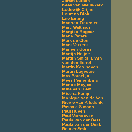
Joram Lürsen
Kees van Nieuwkerk
Lodewijk Crijns
Lourens Blok
Luc Enting
Maarten Treurniet
Marc Waltman
Margien Rogaar
Maria Peters
Mark de Cloe
Mark Verkerk
Marleen Gorris
Martijn Heijne
Martijn Smits, Erwin
van den Eshof
Martin Koolhoven
Martin Lagestee
Max Porcelijn
Mees Peijnenburg
Menno Meyjes
Mike van Diem
Mischa Kamp
Monique van de Ven
Nicole van Kilsdonk
Pascale Simons
Paul Ruven
Paul Verhoeven
Paula van der Oest
Paula van der Oest,
Reinier Smit