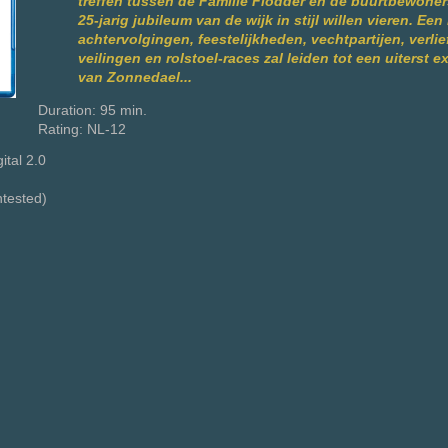
treffen tussen de Familie Flodder en de buurtbewoners
25-jarig jubileum van de wijk in stijl willen vieren. Ee
achtervolgingen, feestelijkheden, vechtpartijen, verli
veilingen en rolstoel-races zal leiden tot een uiterst e
van Zonnedael...
Duration: 95 min.
Rating: NL-12
ital 2.0
ntested)