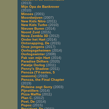
(2013)
Mijn Opa de Bankrover
(2010)
Minoes
(2001)
Moordwijven
(2007)
New Kids Nitro
(2011)
New Kids Turbo
(2010)
Nieuwe Buren
(2014)
Noord Zuid
(2015)
Nova Zembla 3D
(2012)
Onder het Hart
(2014)
Ontsnapping, De
(2015)
Onze jongens
(2017)
Oorlogsgeheimen
(2014)
Oorlogswinter
(2008)
Pak van mijn Hart
(2014)
Paradise Drifters
(2020)
Patatje Oorlog
(2011)
Penny's Shadow
(2011)
Penoza (TV-series, 5
seasons)
(2010)
Penoza, the Final Chapter
(2019)
Phileine zegt Sorry
(2003)
Pijnstillers
(2014)
Pizza Maffia
(2011)
Plan C.
(2012)
Poel, De
(2014)
Popoz
(2015)
President, De
(2011)