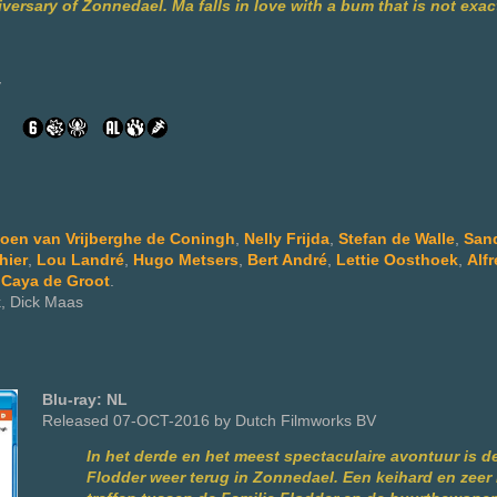
iversary of Zonnedael. Ma falls in love with a bum that is not exac
y
oen van Vrijberghe de Coningh
,
Nelly Frijda
,
Stefan de Walle
,
Sand
hier
,
Lou Landré
,
Hugo Metsers
,
Bert André
,
Lettie Oosthoek
,
Alf
,
Caya de Groot
.
k, Dick Maas
Blu-ray: NL
Released 07-OCT-2016 by Dutch Filmworks BV
In het derde en het meest spectaculaire avontuur is d
Flodder weer terug in Zonnedael. Een keihard en zee