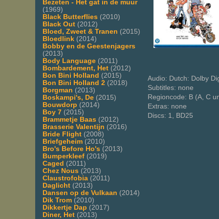
Bezeten - Het gat in de muur
(1969)
Black Butterflies
(2010)
Black Out
(2012)
Bloed, Zweet & Tranen
(2015)
Bloedlink
(2014)
Bobby en de Geestenjagers
(2013)
Body Language
(2011)
Bombardement, Het
(2012)
Bon Bini Holland
(2015)
Audio: Dutch: Dolby Dig
Bon Bini Holland 2
(2018)
Subtitles: none
Borgman
(2013)
Regioncode: B (A, C u
Boskampi's, De
(2015)
Bouwdorp
(2014)
Extras: none
Boy 7
(2015)
Discs: 1, BD25
Brammetje Baas
(2012)
Brasserie Valentijn
(2016)
Bride Flight
(2008)
Briefgeheim
(2010)
Bro's Before Ho's
(2013)
Bumperkleef
(2019)
Caged
(2011)
Chez Nous
(2013)
Claustrofobia
(2011)
Daglicht
(2013)
Dansen op de Vulkaan
(2014)
Dik Trom
(2010)
Dikkertje Dap
(2017)
Diner, Het
(2013)