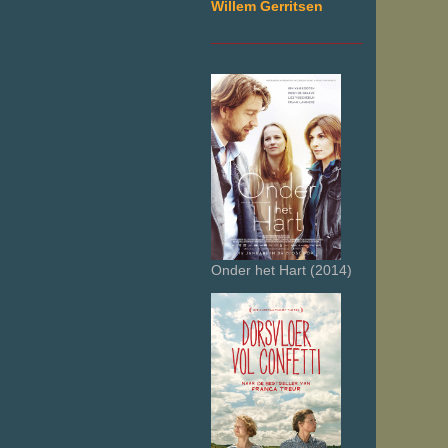
Willem Gerritsen
___________________
Onder het Hart (2014)