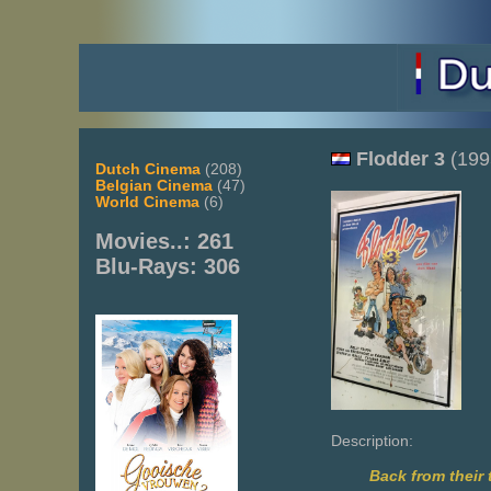
Flodder 3
(199
Dutch Cinema
(208)
Belgian Cinema
(47)
World Cinema
(6)
Movies..: 261
Blu-Rays: 306
Description:
Back from their 