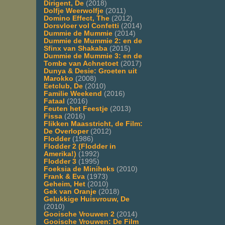
Dirigent, De
(2018)
Dolfje Weerwolfje
(2011)
Domino Effect, The
(2012)
Dorsvloer vol Confetti
(2014)
Dummie de Mummie
(2014)
Dummie de Mummie 2: en de
Sfinx van Shakaba
(2015)
Dummie de Mummie 3: en de
Tombe van Achnetoet
(2017)
Dunya & Desie: Groeten uit
Marokko
(2008)
Eetclub, De
(2010)
Familie Weekend
(2016)
Fataal
(2016)
Feuten het Feestje
(2013)
Fissa
(2016)
Flikken Maasstricht, de Film:
De Overloper
(2012)
Flodder
(1986)
Flodder 2 (Flodder in
Amerika!)
(1992)
Flodder 3
(1995)
Foeksia de Miniheks
(2010)
Frank & Eva
(1973)
Geheim, Het
(2010)
Gek van Oranje
(2018)
Gelukkige Huisvrouw, De
(2010)
Gooische Vrouwen 2
(2014)
Gooische Vrouwen: De Film