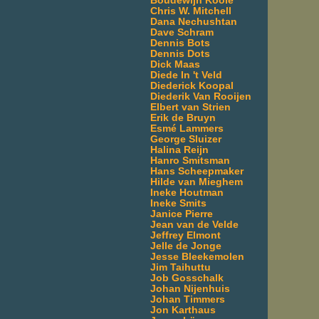
Boudewijn Koole
Chris W. Mitchell
Dana Nechushtan
Dave Schram
Dennis Bots
Dennis Dots
Dick Maas
Diede In 't Veld
Diederick Koopal
Diederik Van Rooijen
Elbert van Strien
Erik de Bruyn
Esmé Lammers
George Sluizer
Halina Reijn
Hanro Smitsman
Hans Scheepmaker
Hilde van Mieghem
Ineke Houtman
Ineke Smits
Janice Pierre
Jean van de Velde
Jeffrey Elmont
Jelle de Jonge
Jesse Bleekemolen
Jim Taihuttu
Job Gosschalk
Johan Nijenhuis
Johan Timmers
Jon Karthaus