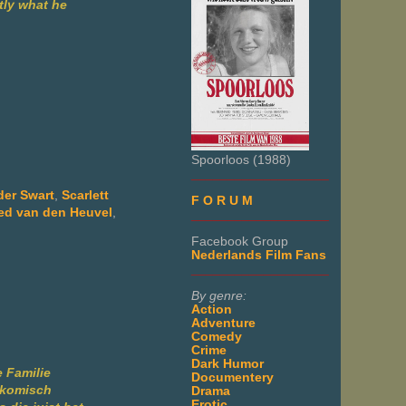
tly what he
Spoorloos (1988)
___________________
er Swart
,
Scarlett
F O R U M
red van den Heuvel
,
___________________
Facebook Group
Nederlands Film Fans
___________________
By genre:
Action
Adventure
Comedy
Crime
Dark Humor
e Familie
Documentery
r komisch
Drama
Erotic