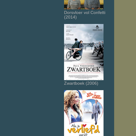
Dorsvloer vol Confetti
(2014)
Zwartboek (2006)