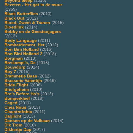
Beyond Sleep
(2016)
Bezeten - Het gat in de muur
(1969)
Black Butterflies
(2010)
Black Out
(2012)
Bloed, Zweet & Tranen
(2015)
Bloedlink
(2014)
Bobby en de Geestenjagers
(2013)
Body Language
(2011)
Bombardement, Het
(2012)
Bon Bini Holland
(2015)
Bon Bini Holland 2
(2018)
Borgman
(2013)
Boskampi's, De
(2015)
Bouwdorp
(2014)
Boy 7
(2015)
Brammetje Baas
(2012)
Brasserie Valentijn
(2016)
Bride Flight
(2008)
Briefgeheim
(2010)
Bro's Before Ho's
(2013)
Bumperkleef
(2019)
Caged
(2011)
Chez Nous
(2013)
Claustrofobia
(2011)
Daglicht
(2013)
Dansen op de Vulkaan
(2014)
Dik Trom
(2010)
Dikkertje Dap
(2017)