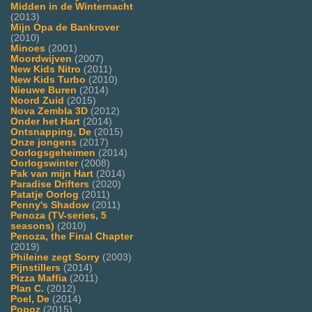
Midden in de Winternacht
(2013)
Mijn Opa de Bankrover
(2010)
Minoes
(2001)
Moordwijven
(2007)
New Kids Nitro
(2011)
New Kids Turbo
(2010)
Nieuwe Buren
(2014)
Noord Zuid
(2015)
Nova Zembla 3D
(2012)
Onder het Hart
(2014)
Ontsnapping, De
(2015)
Onze jongens
(2017)
Oorlogsgeheimen
(2014)
Oorlogswinter
(2008)
Pak van mijn Hart
(2014)
Paradise Drifters
(2020)
Patatje Oorlog
(2011)
Penny's Shadow
(2011)
Penoza (TV-series, 5
seasons)
(2010)
Penoza, the Final Chapter
(2019)
Phileine zegt Sorry
(2003)
Pijnstillers
(2014)
Pizza Maffia
(2011)
Plan C.
(2012)
Poel, De
(2014)
Popoz
(2015)