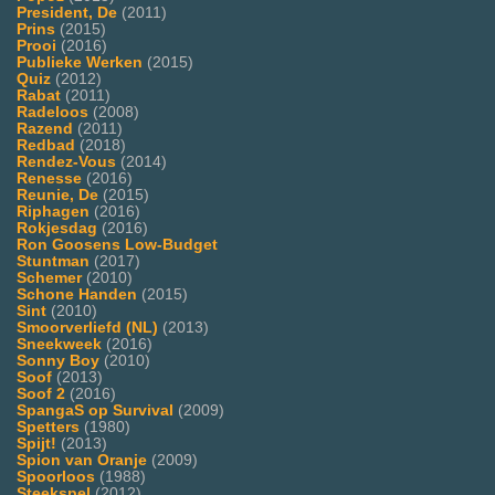
President, De
(2011)
Prins
(2015)
Prooi
(2016)
Publieke Werken
(2015)
Quiz
(2012)
Rabat
(2011)
Radeloos
(2008)
Razend
(2011)
Redbad
(2018)
Rendez-Vous
(2014)
Renesse
(2016)
Reunie, De
(2015)
Riphagen
(2016)
Rokjesdag
(2016)
Ron Goosens Low-Budget
Stuntman
(2017)
Schemer
(2010)
Schone Handen
(2015)
Sint
(2010)
Smoorverliefd (NL)
(2013)
Sneekweek
(2016)
Sonny Boy
(2010)
Soof
(2013)
Soof 2
(2016)
SpangaS op Survival
(2009)
Spetters
(1980)
Spijt!
(2013)
Spion van Oranje
(2009)
Spoorloos
(1988)
Steekspel
(2012)