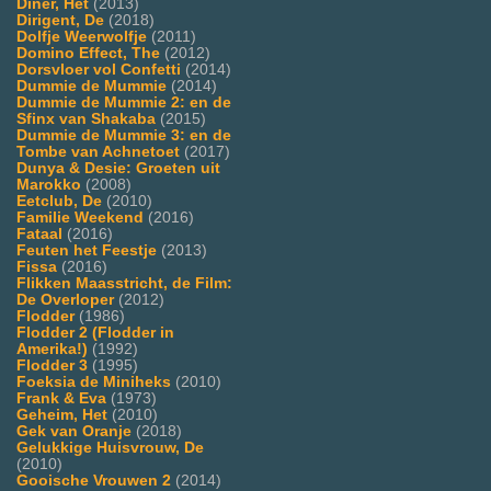
Diner, Het
(2013)
Dirigent, De
(2018)
Dolfje Weerwolfje
(2011)
Domino Effect, The
(2012)
Dorsvloer vol Confetti
(2014)
Dummie de Mummie
(2014)
Dummie de Mummie 2: en de
Sfinx van Shakaba
(2015)
Dummie de Mummie 3: en de
Tombe van Achnetoet
(2017)
Dunya & Desie: Groeten uit
Marokko
(2008)
Eetclub, De
(2010)
Familie Weekend
(2016)
Fataal
(2016)
Feuten het Feestje
(2013)
Fissa
(2016)
Flikken Maasstricht, de Film:
De Overloper
(2012)
Flodder
(1986)
Flodder 2 (Flodder in
Amerika!)
(1992)
Flodder 3
(1995)
Foeksia de Miniheks
(2010)
Frank & Eva
(1973)
Geheim, Het
(2010)
Gek van Oranje
(2018)
Gelukkige Huisvrouw, De
(2010)
Gooische Vrouwen 2
(2014)