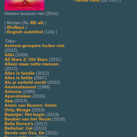
-
Tabula Rasa
(BE-2017)
Heksen bestaan niet (2014)
| Movies (NL-
BE
-
all
) |
|
BluRays
|
|
English subtitled
(124) |
Titles:
Achtste-groepers huilen niet
(2012)
Alibi
(2008)
All Stars 2: Old Stars
(2011)
Alleen maar nette mensen
(2012)
Alles is familie
(2012)
Alles is liefde
(2007)
Als je verliefd wordt
(2012)
Amsterdamned
(1988)
Antonia
(1995)
Apenstreken
(2015)
App
(2013)
Armin van Buuren: Armin
Only, Mirage
(2010)
Baantjer: Het begin
(2019)
Bankier van het Verzet
(2018)
Bella Donna's
(2017)
Bellicher: Cel
(2012)
Bende van Oss, De
(2011)