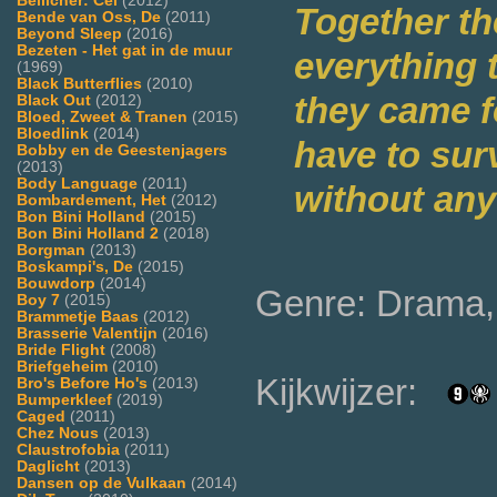
Bellicher: Cel
(2012)
Together th
Bende van Oss, De
(2011)
Beyond Sleep
(2016)
Bezeten - Het gat in de muur
everything 
(1969)
Black Butterflies
(2010)
they came fo
Black Out
(2012)
Bloed, Zweet & Tranen
(2015)
Bloedlink
(2014)
have to sur
Bobby en de Geestenjagers
(2013)
Body Language
(2011)
without any
Bombardement, Het
(2012)
Bon Bini Holland
(2015)
Bon Bini Holland 2
(2018)
Borgman
(2013)
Boskampi's, De
(2015)
Bouwdorp
(2014)
Genre: Drama,
Boy 7
(2015)
Brammetje Baas
(2012)
Brasserie Valentijn
(2016)
Bride Flight
(2008)
Briefgeheim
(2010)
Kijkwijzer:
Bro's Before Ho's
(2013)
Bumperkleef
(2019)
Caged
(2011)
Chez Nous
(2013)
Claustrofobia
(2011)
Daglicht
(2013)
Dansen op de Vulkaan
(2014)