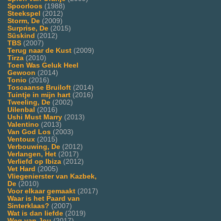
Spoorloos
(1988)
Steekspel
(2012)
Storm, De
(2009)
Surprise, De
(2015)
Süskind
(2012)
TBS
(2007)
Terug naar de Kust
(2009)
Tirza
(2010)
Toen Was Geluk Heel
Gewoon
(2014)
Tonio
(2016)
Toscaanse Bruiloft
(2014)
Tuintje in mijn hart
(2016)
Tweeling, De
(2002)
Uilenbal
(2016)
Ushi Must Marry
(2013)
Valentino
(2013)
Van God Los
(2003)
Ventoux
(2015)
Verbouwing, De
(2012)
Verlangen, Het
(2017)
Verliefd op Ibiza
(2012)
Vet Hard
(2005)
Vliegenierster van Kazbek,
De
(2010)
Voor elkaar gemaakt
(2017)
Waar is het Paard van
Sinterklaas?
(2007)
Wat is dan liefde
(2019)
Weg van Jou
(2017)