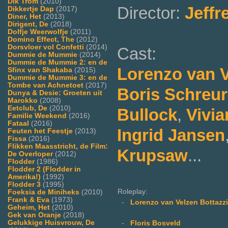
Dik Trom
(2010)
Director:
Jeffr
Dikkertje Dap
(2017)
Diner, Het
(2013)
Dirigent, De
(2018)
Dolfje Weerwolfje
(2011)
Domino Effect, The
(2012)
Dorsvloer vol Confetti
(2014)
Cast:
Dummie de Mummie
(2014)
Dummie de Mummie 2: en de
Lorenzo van V
Sfinx van Shakaba
(2015)
Dummie de Mummie 3: en de
Tombe van Achnetoet
(2017)
Boris Schreu
Dunya & Desie: Groeten uit
Marokko
(2008)
Eetclub, De
(2010)
Bullock
,
Vivi
Familie Weekend
(2016)
Fataal
(2016)
Ingrid Jansen
Feuten het Feestje
(2013)
Fissa
(2016)
Flikken Maasstricht, de Film:
Krupsaw
...
De Overloper
(2012)
Flodder
(1986)
Flodder 2 (Flodder in
Amerika!)
(1992)
Flodder 3
(1995)
Roleplay:
Foeksia de Miniheks
(2010)
Frank & Eva
(1973)
-
Lorenzo van Velzen Bottazzi
Geheim, Het
(2010)
Gek van Oranje
(2018)
Gelukkige Huisvrouw, De
-
Floris Bosveld