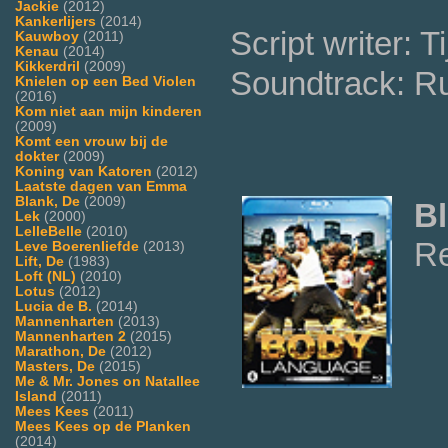
Jackie
(2012)
Kankerlijers
(2014)
Script writer: T
Kauwboy
(2011)
Kenau
(2014)
Kikkerdril
(2009)
Soundtrack: Ru
Knielen op een Bed Violen
(2016)
Kom niet aan mijn kinderen
(2009)
Komt een vrouw bij de
dokter
(2009)
Koning van Katoren
(2012)
Laatste dagen van Emma
Blank, De
(2009)
Bl
Lek
(2000)
LelleBelle
(2010)
Re
Leve Boerenliefde
(2013)
Lift, De
(1983)
Loft (NL)
(2010)
Lotus
(2012)
Lucia de B.
(2014)
Mannenharten
(2013)
Mannenharten 2
(2015)
Marathon, De
(2012)
Masters, De
(2015)
Me & Mr. Jones on Natallee
Island
(2011)
Mees Kees
(2011)
Mees Kees op de Planken
(2014)