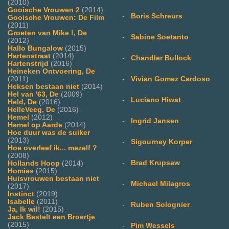
(2010)
Gooische Vrouwen 2
(2014)
-
Boris Schreurs
Gooische Vrouwen: De Film
(2011)
Groeten van Mike !, De
-
Sabine Soetanto
(2012)
Hallo Bungalow
(2015)
Hartenstraat
(2014)
-
Chandler Bullock
Hartenstrijd
(2016)
Heineken Ontvoering, De
(2011)
-
Vivian Gomez Cardoso
Heksen bestaan niet
(2014)
Hel van '63, De
(2009)
-
Luciano Hiwat
Held, De
(2016)
HelleVeeg, De
(2016)
Hemel
(2012)
-
Ingrid Jansen
Hemel op Aarde
(2014)
Hoe duur was de suiker
(2013)
-
Sigourney Korper
Hoe overleef ik... mezelf ?
(2008)
-
Brad Krupsaw
Hollands Hoop
(2014)
Homies
(2015)
Huisvrouwen bestaan niet
-
Michael Milagros
(2017)
Instinct
(2019)
Isabelle
(2011)
-
Ruben Solognier
Ja, Ik wil!
(2015)
Jack Bestelt een Broertje
(2015)
-
Pim Wessels