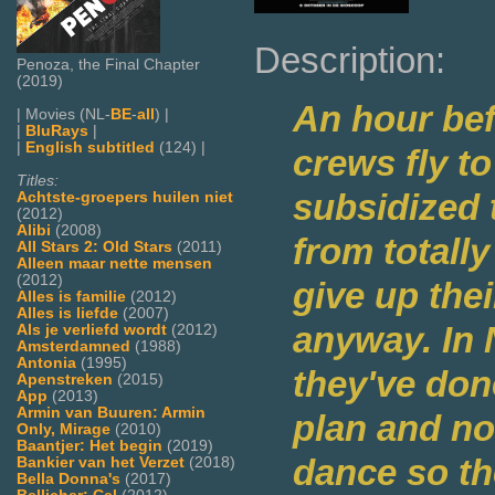
Description:
Penoza, the Final Chapter
(2019)
An hour bef
| Movies (NL-
BE
-
all
) |
|
BluRays
|
|
English subtitled
(124) |
crews fly to
Titles:
subsidized 
Achtste-groepers huilen niet
(2012)
Alibi
(2008)
from totally
All Stars 2: Old Stars
(2011)
Alleen maar nette mensen
(2012)
give up thei
Alles is familie
(2012)
Alles is liefde
(2007)
anyway. In 
Als je verliefd wordt
(2012)
Amsterdamned
(1988)
Antonia
(1995)
they've don
Apenstreken
(2015)
App
(2013)
Armin van Buuren: Armin
plan and no
Only, Mirage
(2010)
Baantjer: Het begin
(2019)
dance so th
Bankier van het Verzet
(2018)
Bella Donna's
(2017)