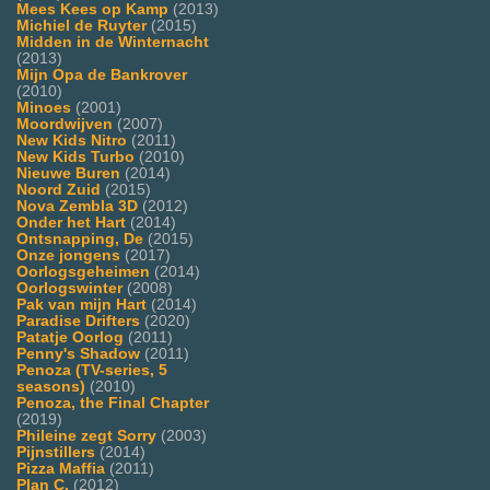
Mees Kees op Kamp
(2013)
Michiel de Ruyter
(2015)
Midden in de Winternacht
(2013)
Mijn Opa de Bankrover
(2010)
Minoes
(2001)
Moordwijven
(2007)
New Kids Nitro
(2011)
New Kids Turbo
(2010)
Nieuwe Buren
(2014)
Noord Zuid
(2015)
Nova Zembla 3D
(2012)
Onder het Hart
(2014)
Ontsnapping, De
(2015)
Onze jongens
(2017)
Oorlogsgeheimen
(2014)
Oorlogswinter
(2008)
Pak van mijn Hart
(2014)
Paradise Drifters
(2020)
Patatje Oorlog
(2011)
Penny's Shadow
(2011)
Penoza (TV-series, 5
seasons)
(2010)
Penoza, the Final Chapter
(2019)
Phileine zegt Sorry
(2003)
Pijnstillers
(2014)
Pizza Maffia
(2011)
Plan C.
(2012)