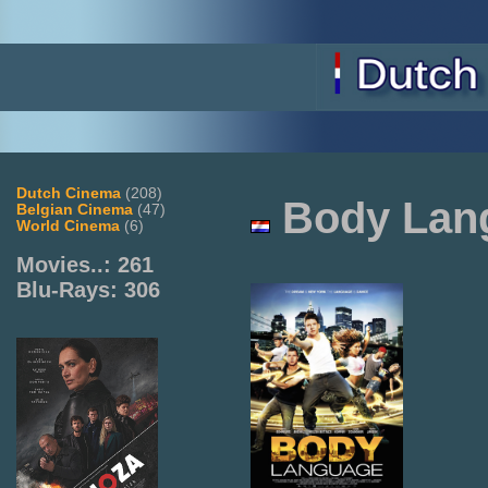
Dutch Cinema
(208)
Body Lan
Belgian Cinema
(47)
World Cinema
(6)
Movies..: 261
Blu-Rays: 306