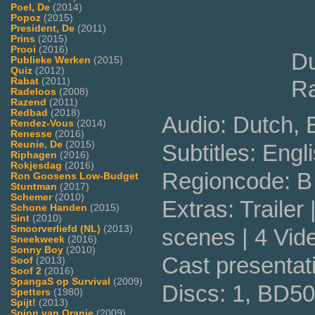
Poel, De
(2014)
Popoz
(2015)
President, De
(2011)
Prins
(2015)
Prooi
(2016)
Du
Publieke Werken
(2015)
Quiz
(2012)
Rabat
(2011)
Ra
Radeloos
(2008)
Razend
(2011)
Redbad
(2018)
Audio: Dutch, 
Rendez-Vous
(2014)
Renesse
(2016)
Reunie, De
(2015)
Subtitles: Engl
Riphagen
(2016)
Rokjesdag
(2016)
Regioncode: B 
Ron Goosens Low-Budget
Stuntman
(2017)
Schemer
(2010)
Extras: Trailer
Schone Handen
(2015)
Sint
(2010)
Smoorverliefd (NL)
(2013)
scenes | 4 Vide
Sneekweek
(2016)
Sonny Boy
(2010)
Cast presenta
Soof
(2013)
Soof 2
(2016)
SpangaS op Survival
(2009)
Discs: 1, BD50
Spetters
(1980)
Spijt!
(2013)
Spion van Oranje
(2009)