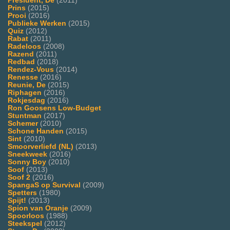
President, De
(2011)
Prins
(2015)
Prooi
(2016)
Publieke Werken
(2015)
Quiz
(2012)
Rabat
(2011)
Radeloos
(2008)
Razend
(2011)
Redbad
(2018)
Rendez-Vous
(2014)
Renesse
(2016)
Reunie, De
(2015)
Riphagen
(2016)
Rokjesdag
(2016)
Ron Goosens Low-Budget
Stuntman
(2017)
Schemer
(2010)
Schone Handen
(2015)
Sint
(2010)
Smoorverliefd (NL)
(2013)
Sneekweek
(2016)
Sonny Boy
(2010)
Soof
(2013)
Soof 2
(2016)
SpangaS op Survival
(2009)
Spetters
(1980)
Spijt!
(2013)
Spion van Oranje
(2009)
Spoorloos
(1988)
Steekspel
(2012)