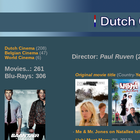
Dutch Cinema
(208)
Belgian Cinema
(47)
Director:
Paul Ruven
(
World Cinema
(6)
Movies..: 261
Original movie title
(Country-
Y
Blu-Rays: 306
-
Me & Mr. Jones on Natallee Is