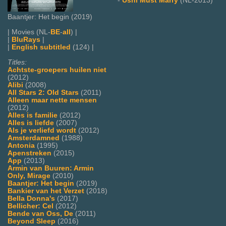
-
Ushi Must Marry
(NL-2013)
Baantjer: Het begin (2019)
| Movies (NL-
BE
-
all
) |
|
BluRays
|
|
English subtitled
(124) |
Titles:
Achtste-groepers huilen niet
(2012)
Alibi
(2008)
All Stars 2: Old Stars
(2011)
Alleen maar nette mensen
(2012)
Alles is familie
(2012)
Alles is liefde
(2007)
Als je verliefd wordt
(2012)
Amsterdamned
(1988)
Antonia
(1995)
Apenstreken
(2015)
App
(2013)
Armin van Buuren: Armin
Only, Mirage
(2010)
Baantjer: Het begin
(2019)
Bankier van het Verzet
(2018)
Bella Donna's
(2017)
Bellicher: Cel
(2012)
Bende van Oss, De
(2011)
Beyond Sleep
(2016)