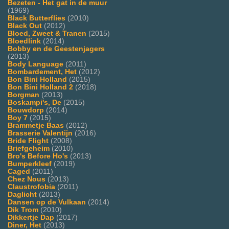
Bezeten - Het gat in de muur
(1969)
Black Butterflies
(2010)
Black Out
(2012)
Bloed, Zweet & Tranen
(2015)
Bloedlink
(2014)
Bobby en de Geestenjagers
(2013)
Body Language
(2011)
Bombardement, Het
(2012)
Bon Bini Holland
(2015)
Bon Bini Holland 2
(2018)
Borgman
(2013)
Boskampi's, De
(2015)
Bouwdorp
(2014)
Boy 7
(2015)
Brammetje Baas
(2012)
Brasserie Valentijn
(2016)
Bride Flight
(2008)
Briefgeheim
(2010)
Bro's Before Ho's
(2013)
Bumperkleef
(2019)
Caged
(2011)
Chez Nous
(2013)
Claustrofobia
(2011)
Daglicht
(2013)
Dansen op de Vulkaan
(2014)
Dik Trom
(2010)
Dikkertje Dap
(2017)
Diner, Het
(2013)