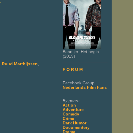
.
Baantjer: Het begin
(2019)
___________________
,
Ruud Matthijssen
,
F O R U M
___________________
Facebook Group
Nederlands Film Fans
___________________
By genre:
Action
Adventure
Comedy
Crime
Dark Humor
Documentery
Drama