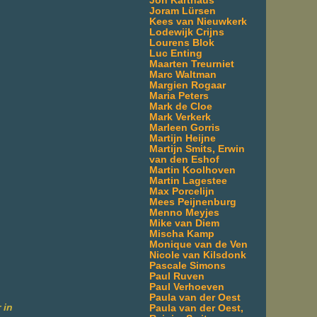
Jon Karthaus
Joram Lürsen
Kees van Nieuwkerk
Lodewijk Crijns
Lourens Blok
Luc Enting
Maarten Treurniet
Marc Waltman
Margien Rogaar
Maria Peters
Mark de Cloe
Mark Verkerk
Marleen Gorris
Martijn Heijne
Martijn Smits, Erwin
van den Eshof
Martin Koolhoven
Martin Lagestee
Max Porcelijn
Mees Peijnenburg
Menno Meyjes
Mike van Diem
Mischa Kamp
Monique van de Ven
Nicole van Kilsdonk
Pascale Simons
Paul Ruven
Paul Verhoeven
Paula van der Oest
 in
Paula van der Oest,