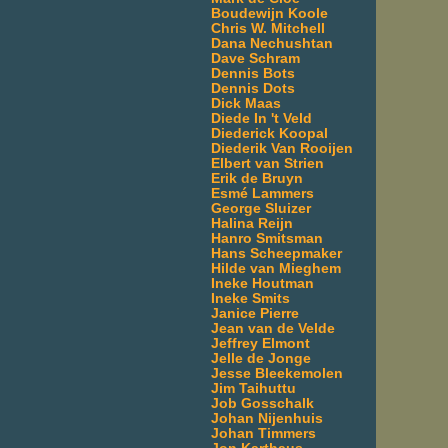
Boudewijn Koole
Chris W. Mitchell
Dana Nechushtan
Dave Schram
Dennis Bots
Dennis Dots
Dick Maas
Diede In 't Veld
Diederick Koopal
Diederik Van Rooijen
Elbert van Strien
Erik de Bruyn
Esmé Lammers
George Sluizer
Halina Reijn
Hanro Smitsman
Hans Scheepmaker
Hilde van Mieghem
Ineke Houtman
Ineke Smits
Janice Pierre
Jean van de Velde
Jeffrey Elmont
Jelle de Jonge
Jesse Bleekemolen
Jim Taihuttu
Job Gosschalk
Johan Nijenhuis
Johan Timmers