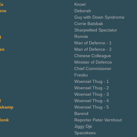
Es
Knoet
nne
Deborah
Guy with Down Syndrome
Corrie Batsbak
Sharpwitted Spectator
g
Ronnie
Man of Defence - 1
en
Man of Defence - 2
Chinese Colleague
Minister of Defence
Chief Commisioner
Fresku
Woensel Thug - 1
Woensel Thug - 2
Woensel Thug - 3
d
Woensel Thug - 4
lskamp
Woensel Thug - 5
Barend
donk
Reporter Peter Vernhout
Jiggy Djé
Spacekees