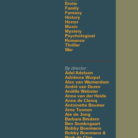
Erotic
Family
Fantasy
History
Horror
Music
Mystery
Psychological
Romance
Thriller
War
___________________
By director:
Adel Adelson
Adriënne Wurpel
Alex van Warmerdam
André van Duren
Aniëlle Webster
Anna van der Heide
Anne de Clercq
Antoinette Beumer
Arne Toonen
Ate de Jong
Barbara Bredero
Ben Sombogaart
Bobby Boermans
Bobby Boermans &
Mark de Cloe