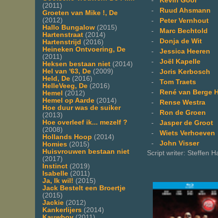
-
Kevin Goor
(2011)
-
Ruud Ahsmann
Groeten van Mike !, De
(2012)
-
Peter Vernhout
Hallo Bungalow
(2015)
-
Marc Bechtold
Hartenstraat
(2014)
-
Donja de Wit
Hartenstrijd
(2016)
Heineken Ontvoering, De
-
Jessica Heeren
(2011)
-
Joël Kapelle
Heksen bestaan niet
(2014)
Hel van '63, De
(2009)
-
Joris Kerbosch
Held, De
(2016)
-
Tom Traets
HelleVeeg, De
(2016)
-
René van Berge
Hemel
(2012)
Hemel op Aarde
(2014)
-
Rense Westra
Hoe duur was de suiker
-
Ron de Groen
(2013)
Hoe overleef ik... mezelf ?
-
Jasper de Groot
(2008)
-
Wiets Verhoeven
Hollands Hoop
(2014)
-
John Visser
Homies
(2015)
Huisvrouwen bestaan niet
Script writer: Steffen H
(2017)
Instinct
(2019)
Isabelle
(2011)
Ja, Ik wil!
(2015)
Jack Bestelt een Broertje
(2015)
Jackie
(2012)
Kankerlijers
(2014)
Kauwboy
(2011)