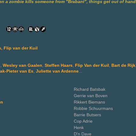
en a zombie kills someone from "Brabant", things get out of hand
, Flip van der Kuil
s
,
Wesley van Gaalen
,
Steffen Haars
,
Flip Van der Kuil
,
Bart de Rijk
ak-Pieter van Es
,
Juliette van Ardenne
...
Richard Batsbak
Gerrie van Boven
en
Rikkert Biemans
Robbie Schuurmans
Barrie Butsers
Cop Adrie
n
Henk
D'n Dave