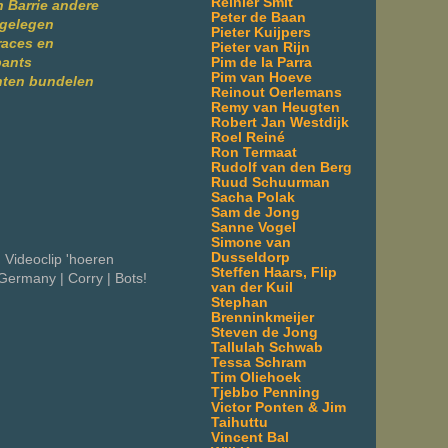
Reinier Smit
n Barrie andere
Peter de Baan
 gelegen
Pieter Kuijpers
traces en
Pieter van Rijn
Pim de la Parra
bants
Pim van Hoeve
hten bundelen
Reinout Oerlemans
Remy van Heugten
Robert Jan Westdijk
Roel Reiné
Ron Termaat
Rudolf van den Berg
Ruud Schuurman
Sacha Polak
Sam de Jong
Sanne Vogel
Simone van
Dusseldorp
| Videoclip 'hoeren
Steffen Haars, Flip
Germany | Corry | Bots!
van der Kuil
Stephan
Brenninkmeijer
Steven de Jong
Tallulah Schwab
Tessa Schram
Tim Oliehoek
Tjebbo Penning
Victor Ponten & Jim
Taihuttu
Vincent Bal