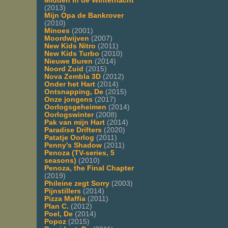
Midden in de Winternacht
(2013)
Mijn Opa de Bankrover
(2010)
Minoes
(2001)
Moordwijven
(2007)
New Kids Nitro
(2011)
New Kids Turbo
(2010)
Nieuwe Buren
(2014)
Noord Zuid
(2015)
Nova Zembla 3D
(2012)
Onder het Hart
(2014)
Ontsnapping, De
(2015)
Onze jongens
(2017)
Oorlogsgeheimen
(2014)
Oorlogswinter
(2008)
Pak van mijn Hart
(2014)
Paradise Drifters
(2020)
Patatje Oorlog
(2011)
Penny's Shadow
(2011)
Penoza (TV-series, 5
seasons)
(2010)
Penoza, the Final Chapter
(2019)
Phileine zegt Sorry
(2003)
Pijnstillers
(2014)
Pizza Maffia
(2011)
Plan C.
(2012)
Poel, De
(2014)
Popoz
(2015)