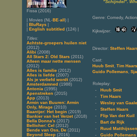
"Schijndel". Wh
Fissa (2016)
Genre: Comedy, Action
| Movies (NL-
BE
-
all
) |
|
BluRays
|
|
English subtitled
(124) |
Kijkwijzer:
Titles:
Achtste-groepers huilen niet
(2012)
Director:
Steffen Haars
Alibi
(2008)
All Stars 2: Old Stars
(2011)
Cast:
Alleen maar nette mensen
(2012)
Huub Smit
,
Tim Haar
Alles is familie
(2012)
Guido Pollemans
,
Sja
Alles is liefde
(2007)
Als je verliefd wordt
(2012)
Roleplay:
Amsterdamned
(1988)
Antonia
(1995)
-
Huub Smit
Apenstreken
(2015)
-
Tim Haars
App
(2013)
Armin van Buuren: Armin
-
Wesley van Gaal
Only, Mirage
(2010)
-
Steffen Haars
Baantjer: Het begin
(2019)
-
Flip Van der Kuil
Bankier van het Verzet
(2018)
Bella Donna's
(2017)
-
Bart de Rijk
Bellicher: Cel
(2012)
-
Ruud Matthijsse
Bende van Oss, De
(2011)
Beyond Sleep
(2016)
-
Guido Pollemans