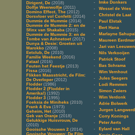
-
Imke Donkers
Dirigent, De
(2018)
Dolfje Weerwolfje
(2011)
-
Wessel de Vries
Domino Effect, The
(2012)
-
Christel de Laat
Dorsvloer vol Confetti
(2014)
Dummie de Mummie
(2014)
-
Paul Elstak
Dummie de Mummie 2: en de
-
Bert Hana
Sfinx van Shakaba
(2015)
-
Marlayne Sahupa
Dummie de Mummie 3: en de
Tombe van Achnetoet
(2017)
-
Maureen Eerdma
Dunya & Desie: Groeten uit
-
Jari van Leeuwen
Marokko
(2008)
Eetclub, De
(2010)
-
Nils Verkooijen
Familie Weekend
(2016)
-
Patrick Stoof
Fataal
(2016)
-
Bas Schrama
Feuten het Feestje
(2013)
Fissa
(2016)
-
Wim Vernhout
Flikken Maasstricht, de Film:
-
Jules Seegers
De Overloper
(2012)
Flodder
(1986)
-
Lodi Remmen
Flodder 2 (Flodder in
-
Simon Zwiers
Amerika!)
(1992)
-
Wim Verdonk
Flodder 3
(1995)
Foeksia de Miniheks
(2010)
-
Adrie Bolwerk
Frank & Eva
(1973)
-
Jurgen Langwer
Geheim, Het
(2010)
Gek van Oranje
(2018)
-
Corry Konings
Gelukkige Huisvrouw, De
-
Peter Aerts
(2010)
-
Eylard van Hall
Gooische Vrouwen 2
(2014)
Gooische Vrouwen: De Film