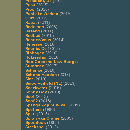
President, De
(2011)
Prins
(2015)
Prooi
(2016)
Publieke Werken
(2015)
Quiz
(2012)
Rabat
(2011)
Radeloos
(2008)
Razend
(2011)
Redbad
(2018)
Rendez-Vous
(2014)
Renesse
(2016)
Reunie, De
(2015)
Riphagen
(2016)
Rokjesdag
(2016)
Ron Goosens Low-Budget
Stuntman
(2017)
Schemer
(2010)
Schone Handen
(2015)
Sint
(2010)
Smoorverliefd (NL)
(2013)
Sneekweek
(2016)
Sonny Boy
(2010)
Soof
(2013)
Soof 2
(2016)
SpangaS op Survival
(2009)
Spetters
(1980)
Spijt!
(2013)
Spion van Oranje
(2009)
Spoorloos
(1988)
Steekspel
(2012)