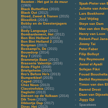
Bezeten - Het gat in de muur
-
Sjaak-Pieter van 
(1969)
-
Juliette van Arde
Black Butterflies
(2010)
Black Out
(2012)
-
Lars Boekhorst
Bloed, Zweet & Tranen
(2015)
-
Juul Vrijdag
Bloedlink
(2014)
Bobby en de Geestenjagers
-
Steye van Dam
(2013)
-
Max van den Bur
Body Language
(2011)
-
Henry van Loon
Bombardement, Het
(2012)
Bon Bini Holland
(2015)
-
Robert-Paul Jans
Bon Bini Holland 2
(2018)
-
Jimmy Tai
Borgman
(2013)
Boskampi's, De
(2015)
-
Peter Faber
Bouwdorp
(2014)
-
Filip Bolluyt
Boy 7
(2015)
-
Roy Reymound
Brammetje Baas
(2012)
Brasserie Valentijn
(2016)
-
Jamal el Ayadi
Bride Flight
(2008)
-
Sofejan Fikri
Briefgeheim
(2010)
Bro's Before Ho's
(2013)
-
Fouad Bouchelta
Bumperkleef
(2019)
-
Berthil Reymoun
Caged
(2011)
-
Timon van den E
Chez Nous
(2013)
Claustrofobia
(2011)
-
Barend Drost
Daglicht
(2013)
-
Daan van Dijssel
Dansen op de Vulkaan
(2014)
Dik Trom
(2010)
-
Jiggy Djé
Dikkertje Dap
(2017)
- Spacekees
Diner, Het
(2013)