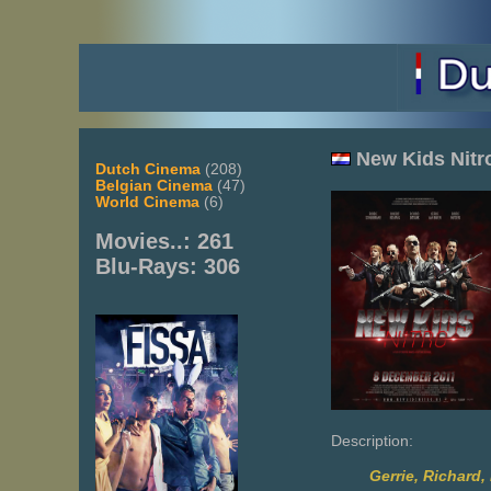
New Kids Nitr
Dutch Cinema
(208)
Belgian Cinema
(47)
World Cinema
(6)
Movies..: 261
Blu-Rays: 306
Description:
Gerrie, Richard,