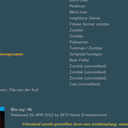
Burnt man
Postman
Blind man
neighbour Gerrie
Frisian farmer zombie
Zombie
Zombie
Policeman
Tuinman / Zombie
 Henegouwen
Schijndel hooligan
Boer Feike
Zombie (uncredited)
Zombie (uncredited)
Zombie (uncredited)
Cop (uncredited)
aars, Flip van der Kuil
Blu-ray: NL
Released 25-APR-2012 by BFD Home Entertainment
Friesland wordt getroffen door een zombieplaag, maar