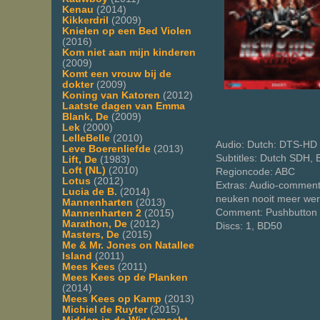
Kenau
(2014)
Kikkerdril
(2009)
Knielen op een Bed Violen
(2016)
Kom niet aan mijn kinderen
(2009)
Komt een vrouw bij de
dokter
(2009)
Koning van Katoren
(2012)
Laatste dagen van Emma
Blank, De
(2009)
Lek
(2000)
LelleBelle
(2010)
Audio: Dutch: DTS-HD 
Leve Boerenliefde
(2013)
Subtitles: Dutch SDH, 
Lift, De
(1983)
Loft (NL)
(2010)
Regioncode: ABC
Lotus
(2012)
Extras: Audio-commentar
Lucia de B.
(2014)
neuken nooit meer werk
Mannenharten
(2013)
Comment: Pushbutton w
Mannenharten 2
(2015)
Marathon, De
(2012)
Discs: 1, BD50
Masters, De
(2015)
Me & Mr. Jones on Natallee
Island
(2011)
Mees Kees
(2011)
Mees Kees op de Planken
(2014)
Mees Kees op Kamp
(2013)
Michiel de Ruyter
(2015)