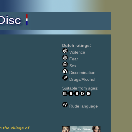
Dutch ratings:
Violence
Fear
Sex
Discrimination
Drugs/Alcohol
Suitable from ages:
Rude language
___________________
 the village of