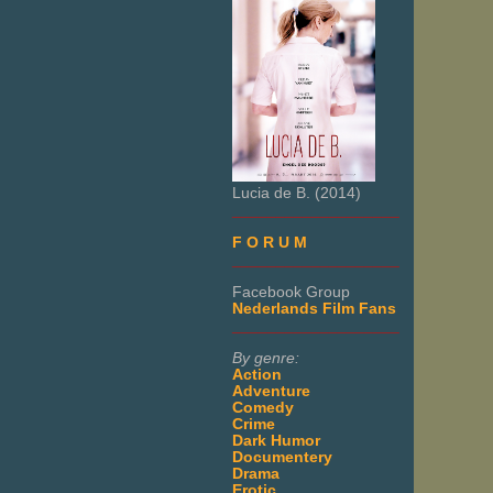
Lucia de B. (2014)
___________________
F O R U M
___________________
Facebook Group
Nederlands Film Fans
___________________
By genre:
Action
Adventure
Comedy
Crime
Dark Humor
Documentery
Drama
Erotic