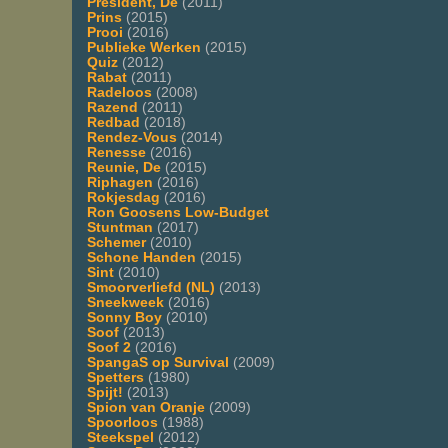
President, De
(2011)
Prins
(2015)
Prooi
(2016)
Publieke Werken
(2015)
Quiz
(2012)
Rabat
(2011)
Radeloos
(2008)
Razend
(2011)
Redbad
(2018)
Rendez-Vous
(2014)
Renesse
(2016)
Reunie, De
(2015)
Riphagen
(2016)
Rokjesdag
(2016)
Ron Goosens Low-Budget
Stuntman
(2017)
Schemer
(2010)
Schone Handen
(2015)
Sint
(2010)
Smoorverliefd (NL)
(2013)
Sneekweek
(2016)
Sonny Boy
(2010)
Soof
(2013)
Soof 2
(2016)
SpangaS op Survival
(2009)
Spetters
(1980)
Spijt!
(2013)
Spion van Oranje
(2009)
Spoorloos
(1988)
Steekspel
(2012)