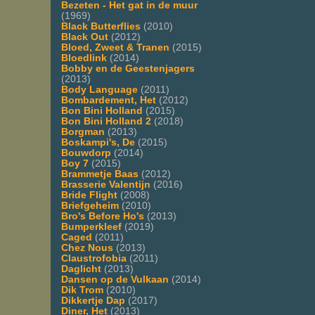
Bezeten - Het gat in de muur
(1969)
Black Butterflies
(2010)
Black Out
(2012)
Bloed, Zweet & Tranen
(2015)
Bloedlink
(2014)
Bobby en de Geestenjagers
(2013)
Body Language
(2011)
Bombardement, Het
(2012)
Bon Bini Holland
(2015)
Bon Bini Holland 2
(2018)
Borgman
(2013)
Boskampi's, De
(2015)
Bouwdorp
(2014)
Boy 7
(2015)
Brammetje Baas
(2012)
Brasserie Valentijn
(2016)
Bride Flight
(2008)
Briefgeheim
(2010)
Bro's Before Ho's
(2013)
Bumperkleef
(2019)
Caged
(2011)
Chez Nous
(2013)
Claustrofobia
(2011)
Daglicht
(2013)
Dansen op de Vulkaan
(2014)
Dik Trom
(2010)
Dikkertje Dap
(2017)
Diner, Het
(2013)