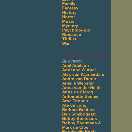
Family
Fantasy
History
Horror
Music
Mystery
Psychological
Romance
Thriller
War
___________________
By director:
Adel Adelson
Adriënne Wurpel
Alex van Warmerdam
André van Duren
Aniëlle Webster
Anna van der Heide
Anne de Clercq
Antoinette Beumer
Arne Toonen
Ate de Jong
Barbara Bredero
Ben Sombogaart
Bobby Boermans
Bobby Boermans &
Mark de Cloe
Boudewijn Koole