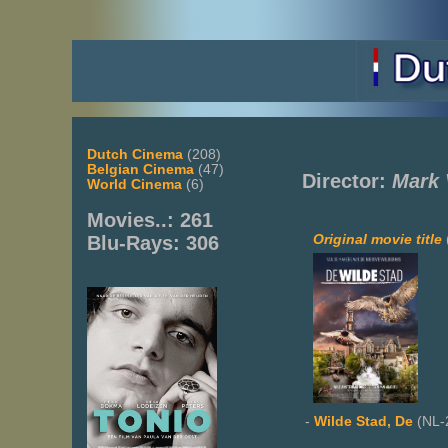
Dutch Cinema
(208)
Belgian Cinema
(47)
Director:
Mark 
World Cinema
(6)
Movies..: 261
Original movie title
Blu-Rays: 306
-
Wilde Stad, De
(NL-