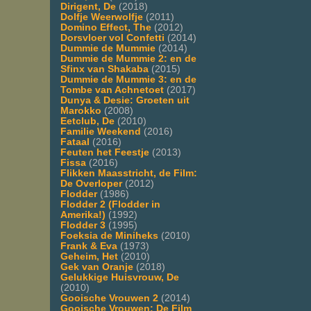
Dirigent, De
(2018)
Dolfje Weerwolfje
(2011)
Domino Effect, The
(2012)
Dorsvloer vol Confetti
(2014)
Dummie de Mummie
(2014)
Dummie de Mummie 2: en de
Sfinx van Shakaba
(2015)
Dummie de Mummie 3: en de
Tombe van Achnetoet
(2017)
Dunya & Desie: Groeten uit
Marokko
(2008)
Eetclub, De
(2010)
Familie Weekend
(2016)
Fataal
(2016)
Feuten het Feestje
(2013)
Fissa
(2016)
Flikken Maasstricht, de Film:
De Overloper
(2012)
Flodder
(1986)
Flodder 2 (Flodder in
Amerika!)
(1992)
Flodder 3
(1995)
Foeksia de Miniheks
(2010)
Frank & Eva
(1973)
Geheim, Het
(2010)
Gek van Oranje
(2018)
Gelukkige Huisvrouw, De
(2010)
Gooische Vrouwen 2
(2014)
Gooische Vrouwen: De Film