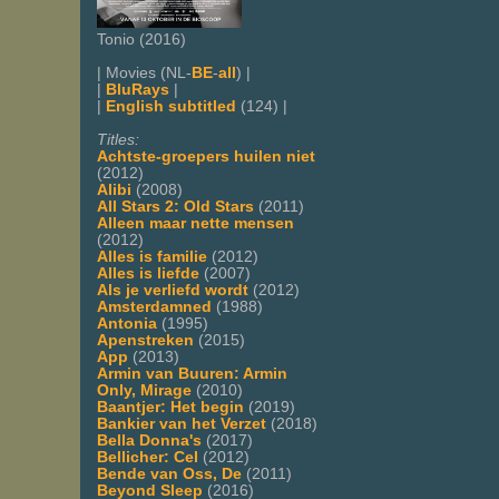
Tonio (2016)
| Movies (NL-
BE
-
all
) |
|
BluRays
|
|
English subtitled
(124) |
Titles:
Achtste-groepers huilen niet
(2012)
Alibi
(2008)
All Stars 2: Old Stars
(2011)
Alleen maar nette mensen
(2012)
Alles is familie
(2012)
Alles is liefde
(2007)
Als je verliefd wordt
(2012)
Amsterdamned
(1988)
Antonia
(1995)
Apenstreken
(2015)
App
(2013)
Armin van Buuren: Armin
Only, Mirage
(2010)
Baantjer: Het begin
(2019)
Bankier van het Verzet
(2018)
Bella Donna's
(2017)
Bellicher: Cel
(2012)
Bende van Oss, De
(2011)
Beyond Sleep
(2016)