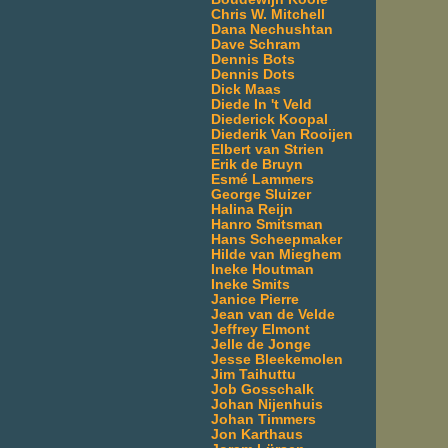
Chris W. Mitchell
Dana Nechushtan
Dave Schram
Dennis Bots
Dennis Dots
Dick Maas
Diede In 't Veld
Diederick Koopal
Diederik Van Rooijen
Elbert van Strien
Erik de Bruyn
Esmé Lammers
George Sluizer
Halina Reijn
Hanro Smitsman
Hans Scheepmaker
Hilde van Mieghem
Ineke Houtman
Ineke Smits
Janice Pierre
Jean van de Velde
Jeffrey Elmont
Jelle de Jonge
Jesse Bleekemolen
Jim Taihuttu
Job Gosschalk
Johan Nijenhuis
Johan Timmers
Jon Karthaus