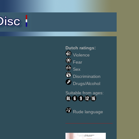
Dutch ratings:
Violence
Fear
Sex
Discrimination
Drugs/Alcohol
Suitable from ages:
Rude language
___________________