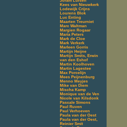
Joram Lürsen
Kees van Nieuwkerk
Lodewijk Crijns
Lourens Blok
Luc Enting
Maarten Treurniet
Marc Waltman
Margien Rogaar
Maria Peters
Mark de Cloe
Mark Verkerk
Marleen Gorris
Martijn Heijne
Martijn Smits, Erwin
van den Eshof
Martin Koolhoven
Martin Lagestee
Max Porcelijn
Mees Peijnenburg
Menno Meyjes
Mike van Diem
Mischa Kamp
Monique van de Ven
Nicole van Kilsdonk
Pascale Simons
Paul Ruven
Paul Verhoeven
Paula van der Oest
Paula van der Oest,
Reinier Smit