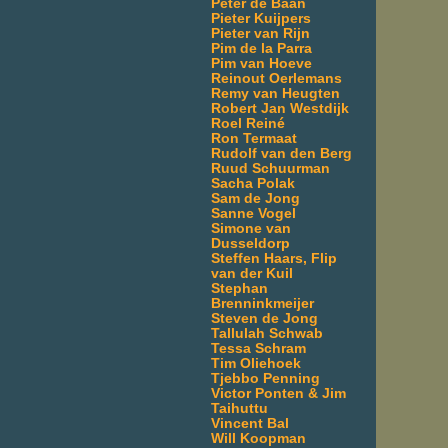
Peter de Baan
Pieter Kuijpers
Pieter van Rijn
Pim de la Parra
Pim van Hoeve
Reinout Oerlemans
Remy van Heugten
Robert Jan Westdijk
Roel Reiné
Ron Termaat
Rudolf van den Berg
Ruud Schuurman
Sacha Polak
Sam de Jong
Sanne Vogel
Simone van
Dusseldorp
Steffen Haars, Flip
van der Kuil
Stephan
Brenninkmeijer
Steven de Jong
Tallulah Schwab
Tessa Schram
Tim Oliehoek
Tjebbo Penning
Victor Ponten & Jim
Taihuttu
Vincent Bal
Will Koopman