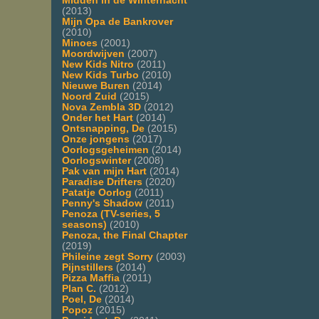
Midden in de Winternacht
(2013)
Mijn Opa de Bankrover
(2010)
Minoes
(2001)
Moordwijven
(2007)
New Kids Nitro
(2011)
New Kids Turbo
(2010)
Nieuwe Buren
(2014)
Noord Zuid
(2015)
Nova Zembla 3D
(2012)
Onder het Hart
(2014)
Ontsnapping, De
(2015)
Onze jongens
(2017)
Oorlogsgeheimen
(2014)
Oorlogswinter
(2008)
Pak van mijn Hart
(2014)
Paradise Drifters
(2020)
Patatje Oorlog
(2011)
Penny's Shadow
(2011)
Penoza (TV-series, 5
seasons)
(2010)
Penoza, the Final Chapter
(2019)
Phileine zegt Sorry
(2003)
Pijnstillers
(2014)
Pizza Maffia
(2011)
Plan C.
(2012)
Poel, De
(2014)
Popoz
(2015)