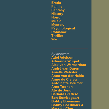
Erotic
Family
Fantasy
History
Horror
Music
Mystery
Psychological
Romance
Thriller
War
___________________
By director:
Adel Adelson
Adriënne Wurpel
Alex van Warmerdam
André van Duren
Aniëlle Webster
Anna van der Heide
Anne de Clercq
Antoinette Beumer
Arne Toonen
Ate de Jong
Barbara Bredero
Ben Sombogaart
Bobby Boermans
Bobby Boermans &
Mark de Cloe