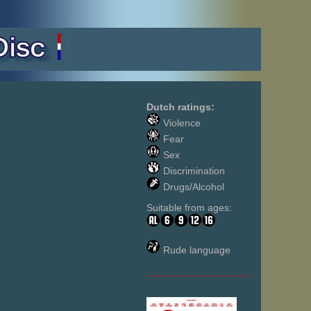
Dutch ratings:
Violence
Fear
Sex
Discrimination
Drugs/Alcohol
Suitable from ages:
Rude language
___________________