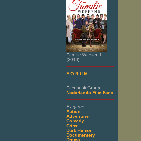
Familie Weekend
(2016)
___________________
F O R U M
___________________
Facebook Group
Nederlands Film Fans
___________________
By genre:
Action
Adventure
Comedy
Crime
Dark Humor
Documentery
Drama