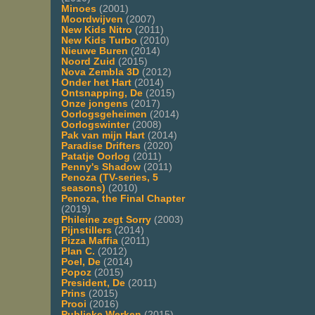
Minoes
(2001)
Moordwijven
(2007)
New Kids Nitro
(2011)
New Kids Turbo
(2010)
Nieuwe Buren
(2014)
Noord Zuid
(2015)
Nova Zembla 3D
(2012)
Onder het Hart
(2014)
Ontsnapping, De
(2015)
Onze jongens
(2017)
Oorlogsgeheimen
(2014)
Oorlogswinter
(2008)
Pak van mijn Hart
(2014)
Paradise Drifters
(2020)
Patatje Oorlog
(2011)
Penny's Shadow
(2011)
Penoza (TV-series, 5
seasons)
(2010)
Penoza, the Final Chapter
(2019)
Phileine zegt Sorry
(2003)
Pijnstillers
(2014)
Pizza Maffia
(2011)
Plan C.
(2012)
Poel, De
(2014)
Popoz
(2015)
President, De
(2011)
Prins
(2015)
Prooi
(2016)
Publieke Werken
(2015)