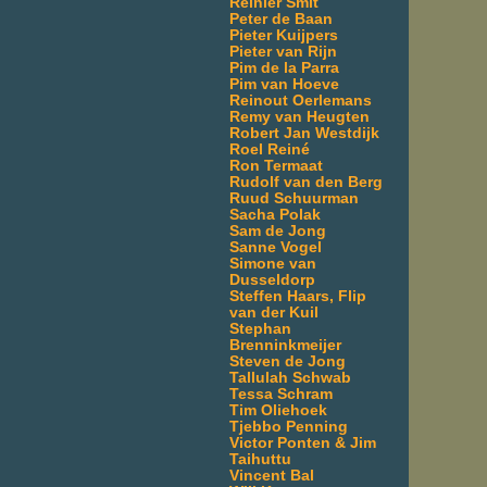
Reinier Smit
Peter de Baan
Pieter Kuijpers
Pieter van Rijn
Pim de la Parra
Pim van Hoeve
Reinout Oerlemans
Remy van Heugten
Robert Jan Westdijk
Roel Reiné
Ron Termaat
Rudolf van den Berg
Ruud Schuurman
Sacha Polak
Sam de Jong
Sanne Vogel
Simone van
Dusseldorp
Steffen Haars, Flip
van der Kuil
Stephan
Brenninkmeijer
Steven de Jong
Tallulah Schwab
Tessa Schram
Tim Oliehoek
Tjebbo Penning
Victor Ponten & Jim
Taihuttu
Vincent Bal