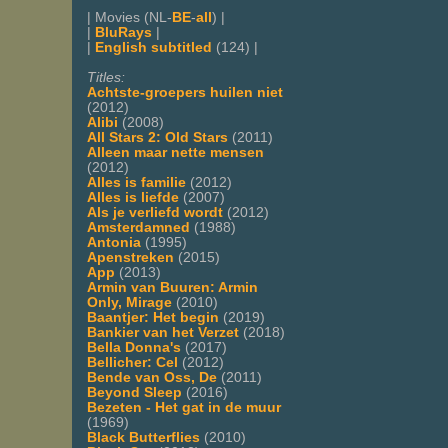
| Movies (NL-
BE
-
all
) |
|
BluRays
|
|
English subtitled
(124) |
Titles:
Achtste-groepers huilen niet
(2012)
Alibi
(2008)
All Stars 2: Old Stars
(2011)
Alleen maar nette mensen
(2012)
Alles is familie
(2012)
Alles is liefde
(2007)
Als je verliefd wordt
(2012)
Amsterdamned
(1988)
Antonia
(1995)
Apenstreken
(2015)
App
(2013)
Armin van Buuren: Armin
Only, Mirage
(2010)
Baantjer: Het begin
(2019)
Bankier van het Verzet
(2018)
Bella Donna's
(2017)
Bellicher: Cel
(2012)
Bende van Oss, De
(2011)
Beyond Sleep
(2016)
Bezeten - Het gat in de muur
(1969)
Black Butterflies
(2010)