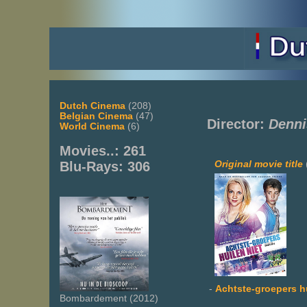
Dutch Cinema
(208)
Belgian Cinema
(47)
Director:
Denni
World Cinema
(6)
Movies..: 261
Original movie title
Blu-Rays: 306
-
Achtste-groepers hu
Bombardement (2012)