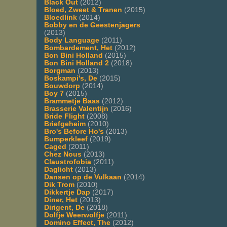
Black Out
(2012)
Bloed, Zweet & Tranen
(2015)
Bloedlink
(2014)
Bobby en de Geestenjagers
(2013)
Body Language
(2011)
Bombardement, Het
(2012)
Bon Bini Holland
(2015)
Bon Bini Holland 2
(2018)
Borgman
(2013)
Boskampi's, De
(2015)
Bouwdorp
(2014)
Boy 7
(2015)
Brammetje Baas
(2012)
Brasserie Valentijn
(2016)
Bride Flight
(2008)
Briefgeheim
(2010)
Bro's Before Ho's
(2013)
Bumperkleef
(2019)
Caged
(2011)
Chez Nous
(2013)
Claustrofobia
(2011)
Daglicht
(2013)
Dansen op de Vulkaan
(2014)
Dik Trom
(2010)
Dikkertje Dap
(2017)
Diner, Het
(2013)
Dirigent, De
(2018)
Dolfje Weerwolfje
(2011)
Domino Effect, The
(2012)