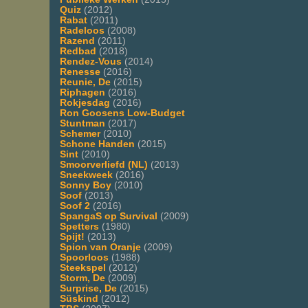
Quiz
(2012)
Rabat
(2011)
Radeloos
(2008)
Razend
(2011)
Redbad
(2018)
Rendez-Vous
(2014)
Renesse
(2016)
Reunie, De
(2015)
Riphagen
(2016)
Rokjesdag
(2016)
Ron Goosens Low-Budget
Stuntman
(2017)
Schemer
(2010)
Schone Handen
(2015)
Sint
(2010)
Smoorverliefd (NL)
(2013)
Sneekweek
(2016)
Sonny Boy
(2010)
Soof
(2013)
Soof 2
(2016)
SpangaS op Survival
(2009)
Spetters
(1980)
Spijt!
(2013)
Spion van Oranje
(2009)
Spoorloos
(1988)
Steekspel
(2012)
Storm, De
(2009)
Surprise, De
(2015)
Süskind
(2012)