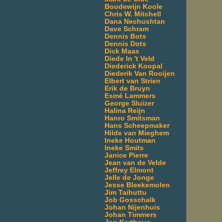
Boudewijn Koole
Chris W. Mitchell
Dana Nechushtan
Dave Schram
Dennis Bots
Dennis Dots
Dick Maas
Diede In 't Veld
Diederick Koopal
Diederik Van Rooijen
Elbert van Strien
Erik de Bruyn
Esmé Lammers
George Sluizer
Halina Reijn
Hanro Smitsman
Hans Scheepmaker
Hilde van Mieghem
Ineke Houtman
Ineke Smits
Janice Pierre
Jean van de Velde
Jeffrey Elmont
Jelle de Jonge
Jesse Bleekemolen
Jim Taihuttu
Job Gosschalk
Johan Nijenhuis
Johan Timmers