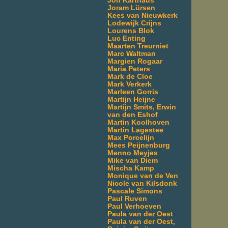
Jon Karthaus
Joram Lürsen
Kees van Nieuwkerk
Lodewijk Crijns
Lourens Blok
Luc Enting
Maarten Treurniet
Marc Waltman
Margien Rogaar
Maria Peters
Mark de Cloe
Mark Verkerk
Marleen Gorris
Martijn Heijne
Martijn Smits, Erwin
van den Eshof
Martin Koolhoven
Martin Lagestee
Max Porcelijn
Mees Peijnenburg
Menno Meyjes
Mike van Diem
Mischa Kamp
Monique van de Ven
Nicole van Kilsdonk
Pascale Simons
Paul Ruven
Paul Verhoeven
Paula van der Oest
Paula van der Oest,