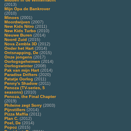
Midden in de Winternacht
(2013)
Mijn Opa de Bankrover
(2010)
Minoes
(2001)
Moordwijven
(2007)
New Kids Nitro
(2011)
New Kids Turbo
(2010)
Nieuwe Buren
(2014)
Noord Zuid
(2015)
Nova Zembla 3D
(2012)
Onder het Hart
(2014)
Ontsnapping, De
(2015)
Onze jongens
(2017)
Oorlogsgeheimen
(2014)
Oorlogswinter
(2008)
Pak van mijn Hart
(2014)
Paradise Drifters
(2020)
Patatje Oorlog
(2011)
Penny's Shadow
(2011)
Penoza (TV-series, 5
seasons)
(2010)
Penoza, the Final Chapter
(2019)
Phileine zegt Sorry
(2003)
Pijnstillers
(2014)
Pizza Maffia
(2011)
Plan C.
(2012)
Poel, De
(2014)
Popoz
(2015)