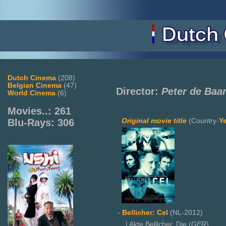
Dutch Cinema
(208)
Belgian Cinema
(47)
Director:
Peter de Baa
World Cinema
(6)
Movies..: 261
Original movie title
(Country-
Y
Blu-Rays: 306
-
Bellicher: Cel
(NL-2012)
| Akte Bellicher, Die (
GER
)