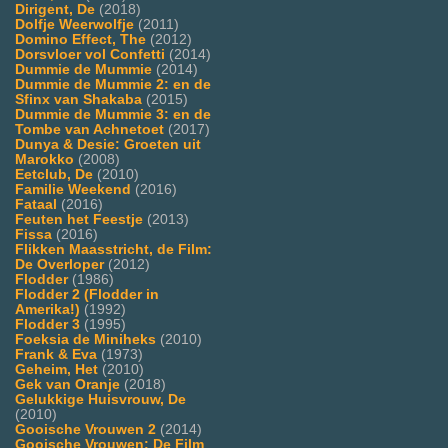
Dirigent, De
(2018)
Dolfje Weerwolfje
(2011)
Domino Effect, The
(2012)
Dorsvloer vol Confetti
(2014)
Dummie de Mummie
(2014)
Dummie de Mummie 2: en de
Sfinx van Shakaba
(2015)
Dummie de Mummie 3: en de
Tombe van Achnetoet
(2017)
Dunya & Desie: Groeten uit
Marokko
(2008)
Eetclub, De
(2010)
Familie Weekend
(2016)
Fataal
(2016)
Feuten het Feestje
(2013)
Fissa
(2016)
Flikken Maasstricht, de Film:
De Overloper
(2012)
Flodder
(1986)
Flodder 2 (Flodder in
Amerika!)
(1992)
Flodder 3
(1995)
Foeksia de Miniheks
(2010)
Frank & Eva
(1973)
Geheim, Het
(2010)
Gek van Oranje
(2018)
Gelukkige Huisvrouw, De
(2010)
Gooische Vrouwen 2
(2014)
Gooische Vrouwen: De Film