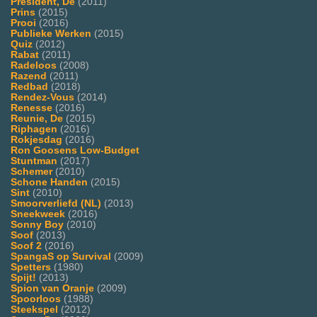
President, De
(2011)
Prins
(2015)
Prooi
(2016)
Publieke Werken
(2015)
Quiz
(2012)
Rabat
(2011)
Radeloos
(2008)
Razend
(2011)
Redbad
(2018)
Rendez-Vous
(2014)
Renesse
(2016)
Reunie, De
(2015)
Riphagen
(2016)
Rokjesdag
(2016)
Ron Goosens Low-Budget
Stuntman
(2017)
Schemer
(2010)
Schone Handen
(2015)
Sint
(2010)
Smoorverliefd (NL)
(2013)
Sneekweek
(2016)
Sonny Boy
(2010)
Soof
(2013)
Soof 2
(2016)
SpangaS op Survival
(2009)
Spetters
(1980)
Spijt!
(2013)
Spion van Oranje
(2009)
Spoorloos
(1988)
Steekspel
(2012)