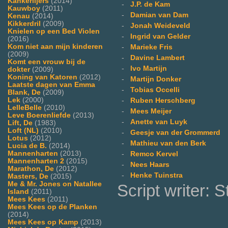
Kankerlijers
(2014)
-
J.P. de Kam
Kauwboy
(2011)
-
Damian van Dam
Kenau
(2014)
Kikkerdril
(2009)
-
Jonah Weideveld
Knielen op een Bed Violen
-
Ingrid van Gelder
(2016)
Kom niet aan mijn kinderen
-
Marieke Fris
(2009)
-
Davine Lambert
Komt een vrouw bij de
-
Ivo Martijn
dokter
(2009)
Koning van Katoren
(2012)
-
Martijn Donker
Laatste dagen van Emma
-
Tobias Occelli
Blank, De
(2009)
Lek
(2000)
-
Ruben Herschberg
LelleBelle
(2010)
-
Mees Meijer
Leve Boerenliefde
(2013)
-
Anette van Luyk
Lift, De
(1983)
Loft (NL)
(2010)
-
Geesje van der Grommerd
Lotus
(2012)
-
Mathieu van den Berk
Lucia de B.
(2014)
Mannenharten
(2013)
-
Remco Kervel
Mannenharten 2
(2015)
-
Nees Haars
Marathon, De
(2012)
-
Henke Tuinstra
Masters, De
(2015)
Me & Mr. Jones on Natallee
Script writer: 
Island
(2011)
Mees Kees
(2011)
Mees Kees op de Planken
(2014)
Mees Kees op Kamp
(2013)