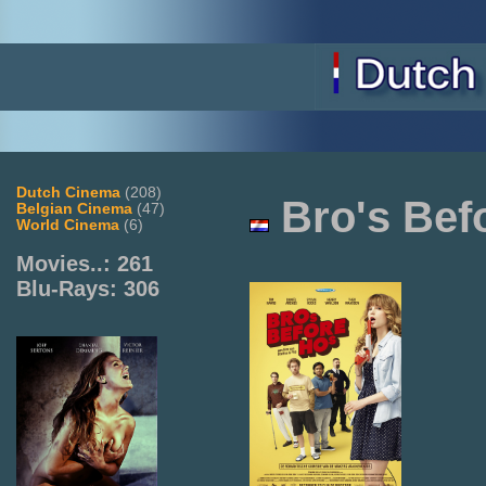
Dutch Cinema
(208)
Bro's Bef
Belgian Cinema
(47)
World Cinema
(6)
Movies..: 261
Blu-Rays: 306