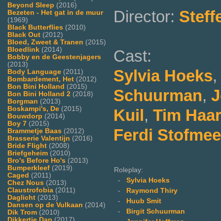
Beyond Sleep
(2016)
Director:
Steff
Bezeten - Het gat in de muur
(1969)
Black Butterflies
(2010)
Black Out
(2012)
Bloed, Zweet & Tranen
(2015)
Bloedlink
(2014)
Cast:
Bobby en de Geestenjagers
(2013)
Sylvia Hoeks
Body Language
(2011)
Bombardement, Het
(2012)
Bon Bini Holland
(2015)
Schuurman
,
J
Bon Bini Holland 2
(2018)
Borgman
(2013)
Boskampi's, De
(2015)
Kuil
,
Tim Haa
Bouwdorp
(2014)
Boy 7
(2015)
Ferdi Stofmee
Brammetje Baas
(2012)
Brasserie Valentijn
(2016)
Bride Flight
(2008)
Briefgeheim
(2010)
Bro's Before Ho's
(2013)
Bumperkleef
(2019)
Roleplay:
Caged
(2011)
-
Sylvia Hoeks
Chez Nous
(2013)
Claustrofobia
(2011)
-
Raymond Thiry
Daglicht
(2013)
-
Huub Smit
Dansen op de Vulkaan
(2014)
-
Birgit Schuurman
Dik Trom
(2010)
Dikkertje Dap
(2017)