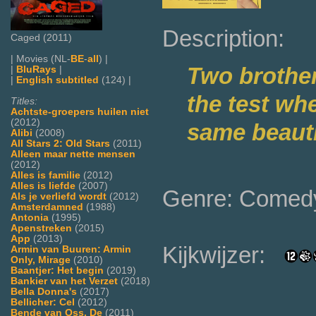
Description:
Caged (2011)
| Movies (NL-
BE
-
all
) |
Two brother
|
BluRays
|
|
English subtitled
(124) |
the test whe
Titles:
Achtste-groepers huilen niet
(2012)
same beautif
Alibi
(2008)
All Stars 2: Old Stars
(2011)
Alleen maar nette mensen
(2012)
Alles is familie
(2012)
Alles is liefde
(2007)
Genre: Comed
Als je verliefd wordt
(2012)
Amsterdamned
(1988)
Antonia
(1995)
Apenstreken
(2015)
App
(2013)
Kijkwijzer:
Armin van Buuren: Armin
Only, Mirage
(2010)
Baantjer: Het begin
(2019)
Bankier van het Verzet
(2018)
Bella Donna's
(2017)
Bellicher: Cel
(2012)
Bende van Oss, De
(2011)