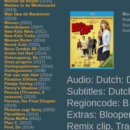
Michiel de Ruyter
(2015)
Midden in de Winternacht
(2013)
Blu
Mijn Opa de Bankrover
(2010)
Rel
Minoes
(2001)
Dura
Moordwijven
(2007)
Rat
New Kids Nitro
(2011)
New Kids Turbo
(2010)
Nieuwe Buren
(2014)
Noord Zuid
(2015)
Nova Zembla 3D
(2012)
Onder het Hart
(2014)
Ontsnapping, De
(2015)
Onze jongens
(2017)
Oorlogsgeheimen
(2014)
Oorlogswinter
(2008)
Pak van mijn Hart
(2014)
Audio: Dutch:
Paradise Drifters
(2020)
Patatje Oorlog
(2011)
Subtitles: Dutc
Penny's Shadow
(2011)
Penoza (TV-series, 5
seasons)
(2010)
Regioncode: B 
Penoza, the Final Chapter
(2019)
Phileine zegt Sorry
(2003)
Extras: Blooper
Pijnstillers
(2014)
Pizza Maffia
(2011)
Remix clip, Tr
Plan C.
(2012)
Poel, De
(2014)