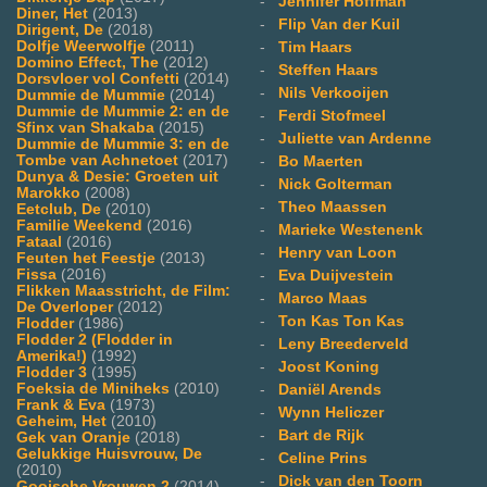
-
Jennifer Hoffman
Diner, Het
(2013)
-
Flip Van der Kuil
Dirigent, De
(2018)
Dolfje Weerwolfje
(2011)
-
Tim Haars
Domino Effect, The
(2012)
-
Steffen Haars
Dorsvloer vol Confetti
(2014)
-
Nils Verkooijen
Dummie de Mummie
(2014)
Dummie de Mummie 2: en de
-
Ferdi Stofmeel
Sfinx van Shakaba
(2015)
-
Juliette van Ardenne
Dummie de Mummie 3: en de
Tombe van Achnetoet
(2017)
-
Bo Maerten
Dunya & Desie: Groeten uit
-
Nick Golterman
Marokko
(2008)
-
Theo Maassen
Eetclub, De
(2010)
Familie Weekend
(2016)
-
Marieke Westenenk
Fataal
(2016)
-
Henry van Loon
Feuten het Feestje
(2013)
Fissa
(2016)
-
Eva Duijvestein
Flikken Maasstricht, de Film:
-
Marco Maas
De Overloper
(2012)
-
Ton Kas Ton Kas
Flodder
(1986)
Flodder 2 (Flodder in
-
Leny Breederveld
Amerika!)
(1992)
-
Joost Koning
Flodder 3
(1995)
Foeksia de Miniheks
(2010)
-
Daniël Arends
Frank & Eva
(1973)
-
Wynn Heliczer
Geheim, Het
(2010)
-
Bart de Rijk
Gek van Oranje
(2018)
Gelukkige Huisvrouw, De
-
Celine Prins
(2010)
-
Dick van den Toorn
Gooische Vrouwen 2
(2014)