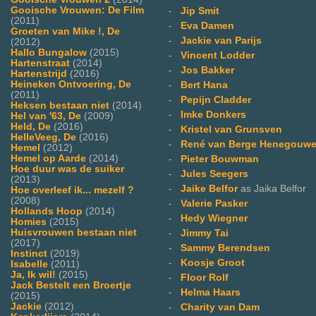
Gooische Vrouwen: De Film
-
Jip Smit
(2011)
-
Eva Damen
Groeten van Mike !, De
-
Jackie van Parijs
(2012)
Hallo Bungalow
(2015)
-
Vincent Lodder
Hartenstraat
(2014)
-
Jos Bakker
Hartenstrijd
(2016)
Heineken Ontvoering, De
-
Bert Hana
(2011)
-
Pepijn Cladder
Heksen bestaan niet
(2014)
-
Imke Donkers
Hel van '63, De
(2009)
Held, De
(2016)
-
Kristel van Grunsven
HelleVeeg, De
(2016)
-
René van Berge Henegouw
Hemel
(2012)
Hemel op Aarde
(2014)
-
Pieter Bouwman
Hoe duur was de suiker
-
Jules Seegers
(2013)
-
Jaike Belfor
as Jaika Belfor
Hoe overleef ik... mezelf ?
(2008)
-
Valerie Pasker
Hollands Hoop
(2014)
-
Hedy Wiegner
Homies
(2015)
Huisvrouwen bestaan niet
-
Jimmy Tai
(2017)
-
Sammy Berendsen
Instinct
(2019)
-
Koosje Groot
Isabelle
(2011)
Ja, Ik wil!
(2015)
-
Floor Rolf
Jack Bestelt een Broertje
-
Helma Haars
(2015)
Jackie
(2012)
-
Charity van Dam