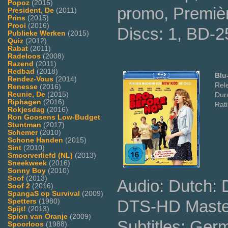
Popoz
(2015)
promo, Premiè
President, De
(2011)
Prins
(2015)
Prooi
(2016)
Discs: 1, BD-2
Publieke Werken
(2015)
Quiz
(2012)
Rabat
(2011)
Radeloos
(2008)
Razend
(2011)
Redbad
(2018)
Blu
Rendez-Vous
(2014)
Rel
Renesse
(2016)
Reunie, De
(2015)
Dura
Riphagen
(2016)
Rat
Rokjesdag
(2016)
Ron Goosens Low-Budget
Stuntman
(2017)
Schemer
(2010)
Schone Handen
(2015)
Sint
(2010)
Smoorverliefd (NL)
(2013)
Sneekweek
(2016)
Sonny Boy
(2010)
Soof
(2013)
Audio: Dutch:
Soof 2
(2016)
SpangaS op Survival
(2009)
DTS-HD Master
Spetters
(1980)
Spijt!
(2013)
Spion van Oranje
(2009)
Subtitles: Ger
Spoorloos
(1988)