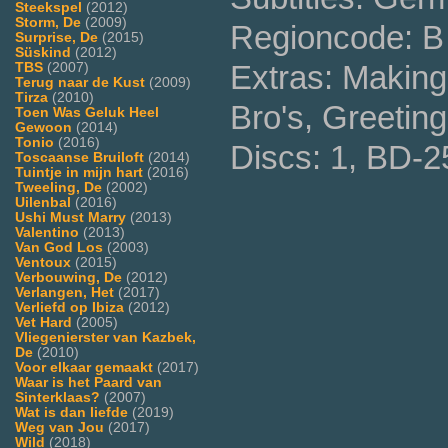
Steekspel
(2012)
Storm, De
(2009)
Regioncode: B 
Surprise, De
(2015)
Süskind
(2012)
Extras: Making
TBS
(2007)
Terug naar de Kust
(2009)
Tirza
(2010)
Bro's, Greeting
Toen Was Geluk Heel
Gewoon
(2014)
Tonio
(2016)
Discs: 1, BD-2
Toscaanse Bruiloft
(2014)
Tuintje in mijn hart
(2016)
Tweeling, De
(2002)
Uilenbal
(2016)
Ushi Must Marry
(2013)
Valentino
(2013)
Van God Los
(2003)
Ventoux
(2015)
Verbouwing, De
(2012)
Verlangen, Het
(2017)
Verliefd op Ibiza
(2012)
Vet Hard
(2005)
Vliegenierster van Kazbek,
De
(2010)
Voor elkaar gemaakt
(2017)
Waar is het Paard van
Sinterklaas?
(2007)
Wat is dan liefde
(2019)
Weg van Jou
(2017)
Wild
(2018)