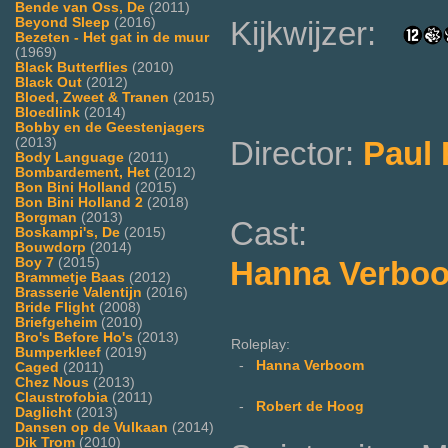
Bende van Oss, De
(2011)
Beyond Sleep
(2016)
Kijkwijzer:
Bezeten - Het gat in de muur
(1969)
Black Butterflies
(2010)
Black Out
(2012)
Bloed, Zweet & Tranen
(2015)
Bloedlink
(2014)
Bobby en de Geestenjagers
(2013)
Director:
Paul
Body Language
(2011)
Bombardement, Het
(2012)
Bon Bini Holland
(2015)
Bon Bini Holland 2
(2018)
Borgman
(2013)
Cast:
Boskampi's, De
(2015)
Bouwdorp
(2014)
Boy 7
(2015)
Hanna Verbo
Brammetje Baas
(2012)
Brasserie Valentijn
(2016)
Bride Flight
(2008)
Briefgeheim
(2010)
Bro's Before Ho's
(2013)
Roleplay:
Bumperkleef
(2019)
-
Hanna Verboom
Caged
(2011)
Chez Nous
(2013)
Claustrofobia
(2011)
-
Robert de Hoog
Daglicht
(2013)
Dansen op de Vulkaan
(2014)
Dik Trom
(2010)