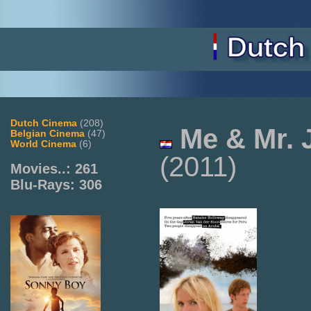
Dutch Cinema
(208)
Me & Mr. 
Belgian Cinema
(47)
World Cinema
(6)
(2011)
Movies..: 261
Blu-Rays: 306