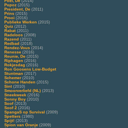
Poel, De
(2014)
Popoz
(2015)
President, De
(2011)
Prins
(2015)
Prooi
(2016)
Publieke Werken
(2015)
Quiz
(2012)
Rabat
(2011)
Radeloos
(2008)
Razend
(2011)
Redbad
(2018)
Rendez-Vous
(2014)
Renesse
(2016)
Reunie, De
(2015)
Riphagen
(2016)
Rokjesdag
(2016)
Ron Goosens Low-Budget
Stuntman
(2017)
Schemer
(2010)
Schone Handen
(2015)
Sint
(2010)
Smoorverliefd (NL)
(2013)
Sneekweek
(2016)
Sonny Boy
(2010)
Soof
(2013)
Soof 2
(2016)
SpangaS op Survival
(2009)
Spetters
(1980)
Spijt!
(2013)
Spion van Oranje
(2009)