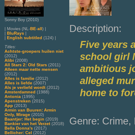
Sonny Boy (2010)
Description:
| Movies (NL-
BE
-
all
) |
|
BluRays
|
|
English subtitled
(124) |
Five years 
Titles:
Achtste-groepers huilen niet
school girl
(2012)
Alibi
(2008)
All Stars 2: Old Stars
(2011)
ambitious j
Alleen maar nette mensen
(2012)
alleged mur
Alles is familie
(2012)
Alles is liefde
(2007)
Als je verliefd wordt
(2012)
home to for
Amsterdamned
(1988)
Antonia
(1995)
Apenstreken
(2015)
App
(2013)
Armin van Buuren: Armin
Only, Mirage
(2010)
Genre: Crime,
Baantjer: Het begin
(2019)
Bankier van het Verzet
(2018)
Bella Donna's
(2017)
Bellicher: Cel
(2012)