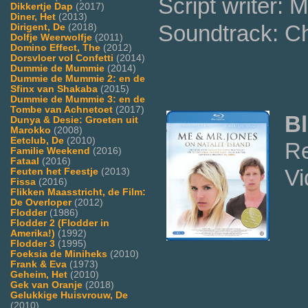
Script writer:
Dikkertje Dap
(2017)
Diner, Het
(2013)
Soundtrack: Ch
Dirigent, De
(2018)
Dolfje Weerwolfje
(2011)
Domino Effect, The
(2012)
Dorsvloer vol Confetti
(2014)
Dummie de Mummie
(2014)
Dummie de Mummie 2: en de
Sfinx van Shakaba
(2015)
Dummie de Mummie 3: en de
Tombe van Achnetoet
(2017)
Bl
Dunya & Desie: Groeten uit
Marokko
(2008)
Eetclub, De
(2010)
Re
Familie Weekend
(2016)
Fataal
(2016)
Vi
Feuten het Feestje
(2013)
Fissa
(2016)
Flikken Maasstricht, de Film:
De Overloper
(2012)
Flodder
(1986)
Flodder 2 (Flodder in
Amerika!)
(1992)
Flodder 3
(1995)
Foeksia de Miniheks
(2010)
Frank & Eva
(1973)
Geheim, Het
(2010)
Gek van Oranje
(2018)
Gelukkige Huisvrouw, De
(2010)