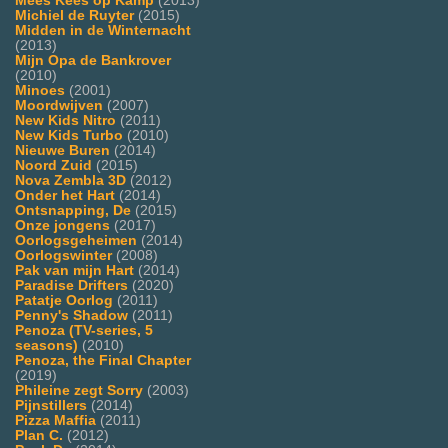
Mees Kees op Kamp
(2013)
Michiel de Ruyter
(2015)
Midden in de Winternacht
(2013)
Mijn Opa de Bankrover
(2010)
Minoes
(2001)
Moordwijven
(2007)
New Kids Nitro
(2011)
New Kids Turbo
(2010)
Nieuwe Buren
(2014)
Noord Zuid
(2015)
Nova Zembla 3D
(2012)
Onder het Hart
(2014)
Ontsnapping, De
(2015)
Onze jongens
(2017)
Oorlogsgeheimen
(2014)
Oorlogswinter
(2008)
Pak van mijn Hart
(2014)
Paradise Drifters
(2020)
Patatje Oorlog
(2011)
Penny's Shadow
(2011)
Penoza (TV-series, 5
seasons)
(2010)
Penoza, the Final Chapter
(2019)
Phileine zegt Sorry
(2003)
Pijnstillers
(2014)
Pizza Maffia
(2011)
Plan C.
(2012)