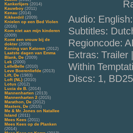
Ra
Kankerlijers
(2014)
Kauwboy
(2011)
Kenau
(2014)
Audio: English
Kikkerdril
(2009)
Knielen op een Bed Violen
(2016)
Subtitles: Dutc
Kom niet aan mijn kinderen
(2009)
Komt een vrouw bij de
Regioncode: 
dokter
(2009)
Koning van Katoren
(2012)
Extras: Trailer
Laatste dagen van Emma
Blank, De
(2009)
Lek
(2000)
Within Temptat
LelleBelle
(2010)
Leve Boerenliefde
(2013)
Lift, De
(1983)
Discs: 1, BD25
Loft (NL)
(2010)
Lotus
(2012)
Lucia de B.
(2014)
Mannenharten
(2013)
Mannenharten 2
(2015)
Marathon, De
(2012)
Masters, De
(2015)
Me & Mr. Jones on Natallee
Island
(2011)
Mees Kees
(2011)
Mees Kees op de Planken
(2014)