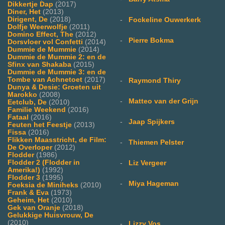
Dikkertje Dap
(2017)
Diner, Het
(2013)
Dirigent, De
(2018)
-
Fockeline Ouwerkerk
Dolfje Weerwolfje
(2011)
Domino Effect, The
(2012)
-
Pierre Bokma
Dorsvloer vol Confetti
(2014)
Dummie de Mummie
(2014)
Dummie de Mummie 2: en de
Sfinx van Shakaba
(2015)
Dummie de Mummie 3: en de
Tombe van Achnetoet
(2017)
-
Raymond Thiry
Dunya & Desie: Groeten uit
Marokko
(2008)
-
Matteo van der Grijn
Eetclub, De
(2010)
Familie Weekend
(2016)
Fataal
(2016)
-
Jaap Spijkers
Feuten het Feestje
(2013)
Fissa
(2016)
Flikken Maasstricht, de Film:
-
Thiemen Pelster
De Overloper
(2012)
Flodder
(1986)
Flodder 2 (Flodder in
-
Liz Vergeer
Amerika!)
(1992)
Flodder 3
(1995)
-
Miya Hageman
Foeksia de Miniheks
(2010)
Frank & Eva
(1973)
Geheim, Het
(2010)
Gek van Oranje
(2018)
Gelukkige Huisvrouw, De
(2010)
-
Lizzy Vos