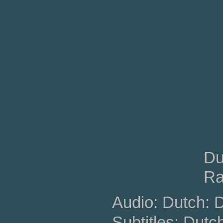
Du
Ra
Audio: Dutch: 
Subtitles: Dutc