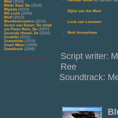
-
Hannah Snow
as Hannah Va
Wild
(2018)
Wilde Stad, De
(2018)
Wiplala
(2014)
-
Sijtze van der Meer
Wit Licht
(2009)
Wolf
(2013)
Wonderbroeders
(2014)
-
Luuk van Leeuwen
Zeven van Daran: De strijd
om Pareo Rots, De
(2007)
-
Nick Vorsselman
Zevende Hemel, De
(2016)
Zombibi
(2011)
Zomerhitte
(2010)
Zwart Water
(2009)
Zwartboek
(2006)
Script writer:
___________________
Ree
Soundtrack: Mer
Bl