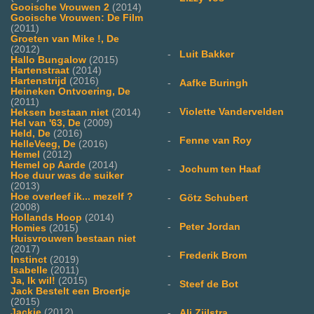
Gooische Vrouwen 2
(2014)
Gooische Vrouwen: De Film
(2011)
Groeten van Mike !, De
(2012)
-
Luit Bakker
Hallo Bungalow
(2015)
Hartenstraat
(2014)
Hartenstrijd
(2016)
-
Aafke Buringh
Heineken Ontvoering, De
(2011)
-
Violette Vandervelden
Heksen bestaan niet
(2014)
Hel van '63, De
(2009)
Held, De
(2016)
-
Fenne van Roy
HelleVeeg, De
(2016)
Hemel
(2012)
Hemel op Aarde
(2014)
-
Jochum ten Haaf
Hoe duur was de suiker
(2013)
Hoe overleef ik... mezelf ?
-
Götz Schubert
(2008)
Hollands Hoop
(2014)
-
Peter Jordan
Homies
(2015)
Huisvrouwen bestaan niet
(2017)
-
Frederik Brom
Instinct
(2019)
Isabelle
(2011)
Ja, Ik wil!
(2015)
-
Steef de Bot
Jack Bestelt een Broertje
(2015)
Jackie
(2012)
-
Ali Zijlstra