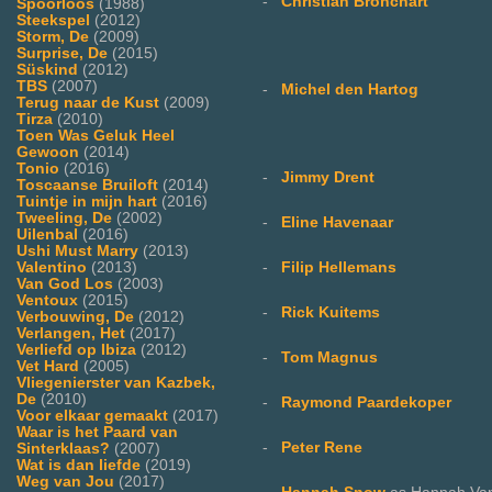
-
Christian Bronchart
Spoorloos
(1988)
Steekspel
(2012)
Storm, De
(2009)
Surprise, De
(2015)
Süskind
(2012)
TBS
(2007)
-
Michel den Hartog
Terug naar de Kust
(2009)
Tirza
(2010)
Toen Was Geluk Heel
Gewoon
(2014)
Tonio
(2016)
-
Jimmy Drent
Toscaanse Bruiloft
(2014)
Tuintje in mijn hart
(2016)
Tweeling, De
(2002)
-
Eline Havenaar
Uilenbal
(2016)
Ushi Must Marry
(2013)
Valentino
(2013)
-
Filip Hellemans
Van God Los
(2003)
Ventoux
(2015)
-
Rick Kuitems
Verbouwing, De
(2012)
Verlangen, Het
(2017)
Verliefd op Ibiza
(2012)
-
Tom Magnus
Vet Hard
(2005)
Vliegenierster van Kazbek,
De
(2010)
-
Raymond Paardekoper
Voor elkaar gemaakt
(2017)
Waar is het Paard van
-
Peter Rene
Sinterklaas?
(2007)
Wat is dan liefde
(2019)
Weg van Jou
(2017)