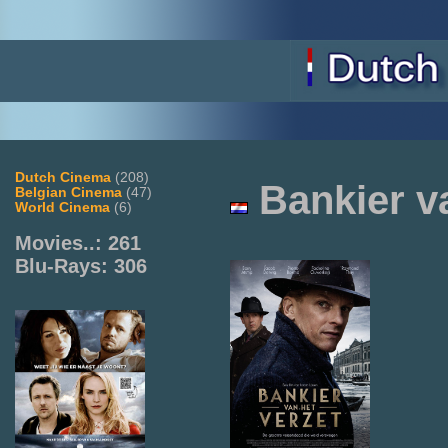
Dutch Cinema
(208)
Bankier v
Belgian Cinema
(47)
World Cinema
(6)
Movies..: 261
Blu-Rays: 306