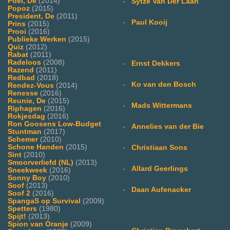
Poel, De
(2014)
-
Sytze Van Der Laan
Popoz
(2015)
President, De
(2011)
-
Paul Kooij
Prins
(2015)
Prooi
(2016)
Publieke Werken
(2015)
Quiz
(2012)
Rabat
(2011)
Radeloos
(2008)
-
Ernst Dekkers
Razend
(2011)
Redbad
(2018)
-
Ko van den Bosch
Rendez-Vous
(2014)
Renesse
(2016)
Reunie, De
(2015)
-
Mads Wittermans
Riphagen
(2016)
Rokjesdag
(2016)
Ron Goosens Low-Budget
-
Annelies van der Bie
Stuntman
(2017)
Schemer
(2010)
Schone Handen
(2015)
-
Christiaan Sons
Sint
(2010)
Smoorverliefd (NL)
(2013)
-
Allard Geerlings
Sneekweek
(2016)
Sonny Boy
(2010)
Soof
(2013)
-
Daan Aufenacker
Soof 2
(2016)
SpangaS op Survival
(2009)
Spetters
(1980)
Spijt!
(2013)
Spion van Oranje
(2009)