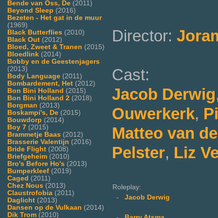
Bende van Oss, De
(2011)
Beyond Sleep
(2016)
Bezeten - Het gat in de muur
(1969)
Director:
Jora
Black Butterflies
(2010)
Black Out
(2012)
Bloed, Zweet & Tranen
(2015)
Bloedlink
(2014)
Bobby en de Geestenjagers
(2013)
Cast:
Body Language
(2011)
Bombardement, Het
(2012)
Jacob Derwig
Bon Bini Holland
(2015)
Bon Bini Holland 2
(2018)
Borgman
(2013)
Ouwerkerk
,
P
Boskampi's, De
(2015)
Bouwdorp
(2014)
Boy 7
(2015)
Matteo van de
Brammetje Baas
(2012)
Brasserie Valentijn
(2016)
Pelster
,
Liz V
Bride Flight
(2008)
Briefgeheim
(2010)
Bro's Before Ho's
(2013)
Bumperkleef
(2019)
Caged
(2011)
Chez Nous
(2013)
Roleplay:
Claustrofobia
(2011)
-
Jacob Derwig
Daglicht
(2013)
Dansen op de Vulkaan
(2014)
Dik Trom
(2010)
-
Barry Atsma