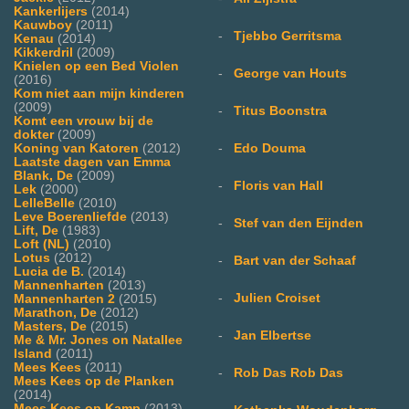
Kankerlijers
(2014)
Kauwboy
(2011)
-
Tjebbo Gerritsma
Kenau
(2014)
Kikkerdril
(2009)
Knielen op een Bed Violen
-
George van Houts
(2016)
Kom niet aan mijn kinderen
(2009)
-
Titus Boonstra
Komt een vrouw bij de
dokter
(2009)
Koning van Katoren
(2012)
-
Edo Douma
Laatste dagen van Emma
Blank, De
(2009)
-
Floris van Hall
Lek
(2000)
LelleBelle
(2010)
Leve Boerenliefde
(2013)
-
Stef van den Eijnden
Lift, De
(1983)
Loft (NL)
(2010)
Lotus
(2012)
-
Bart van der Schaaf
Lucia de B.
(2014)
Mannenharten
(2013)
-
Julien Croiset
Mannenharten 2
(2015)
Marathon, De
(2012)
Masters, De
(2015)
-
Jan Elbertse
Me & Mr. Jones on Natallee
Island
(2011)
Mees Kees
(2011)
-
Rob Das Rob Das
Mees Kees op de Planken
(2014)
Mees Kees op Kamp
(2013)