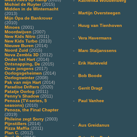
-
Kathenka Woudenberg
Michiel de Ruyter
(2015)
Midden in de Winternacht
-
Martijn Oversteegen
(2013)
Mijn Opa de Bankrover
(2010)
-
Huug van Tienhoven
Minoes
(2001)
Moordwijven
(2007)
New Kids Nitro
(2011)
-
Vera Havermans
New Kids Turbo
(2010)
Nieuwe Buren
(2014)
Noord Zuid
(2015)
-
Marc Staljanssens
Nova Zembla 3D
(2012)
Onder het Hart
(2014)
-
Erik Harteveld
Ontsnapping, De
(2015)
Onze jongens
(2017)
Oorlogsgeheimen
(2014)
-
Bob Boode
Oorlogswinter
(2008)
Pak van mijn Hart
(2014)
Paradise Drifters
(2020)
-
Gerrit Dragt
Patatje Oorlog
(2011)
Penny's Shadow
(2011)
Penoza (TV-series, 5
-
Paul Vanhee
seasons)
(2010)
Penoza, the Final Chapter
(2019)
Phileine zegt Sorry
(2003)
Pijnstillers
(2014)
-
Aus Greidanus
Pizza Maffia
(2011)
Plan C.
(2012)