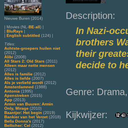
Description:
Nieuwe Buren (2014)
| Movies (NL-
BE
-
all
) |
In Nazi-oc
|
BluRays
|
|
English subtitled
(124) |
brothers Wa
Titles:
Achtste-groepers huilen niet
their great
(2012)
Alibi
(2008)
All Stars 2: Old Stars
(2011)
decide to h
Alleen maar nette mensen
(2012)
Alles is familie
(2012)
Alles is liefde
(2007)
Als je verliefd wordt
(2012)
Amsterdamned
(1988)
Genre: Drama,
Antonia
(1995)
Apenstreken
(2015)
App
(2013)
Armin van Buuren: Armin
Only, Mirage
(2010)
Kijkwijzer:
Baantjer: Het begin
(2019)
Bankier van het Verzet
(2018)
Bella Donna's
(2017)
Bellicher: Cel
(2012)