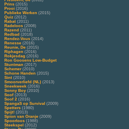
Prins
(2015)
Prooi
(2016)
Publieke Werken
(2015)
Quiz
(2012)
Rabat
(2011)
Radeloos
(2008)
Razend
(2011)
Redbad
(2018)
Rendez-Vous
(2014)
Renesse
(2016)
Reunie, De
(2015)
Riphagen
(2016)
Rokjesdag
(2016)
Ron Goosens Low-Budget
Stuntman
(2017)
Schemer
(2010)
Schone Handen
(2015)
Sint
(2010)
Smoorverliefd (NL)
(2013)
Sneekweek
(2016)
Sonny Boy
(2010)
Soof
(2013)
Soof 2
(2016)
SpangaS op Survival
(2009)
Spetters
(1980)
Spijt!
(2013)
Spion van Oranje
(2009)
Spoorloos
(1988)
Steekspel
(2012)