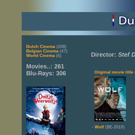
Dutch Cinema
(208)
Belgian Cinema
(47)
Director:
Stef 
World Cinema
(6)
Movies..: 261
Original movie title
Blu-Rays: 306
-
Wolf
(BE-2010)