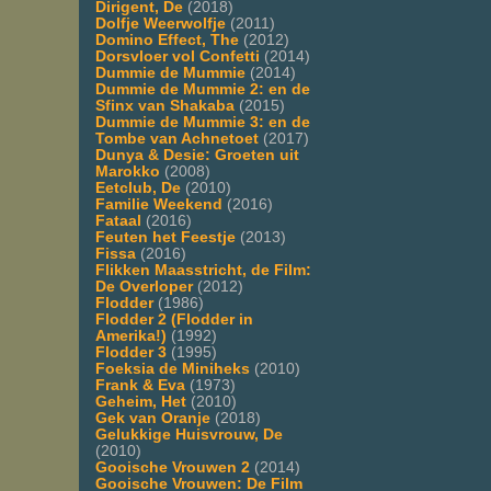
Dirigent, De
(2018)
Dolfje Weerwolfje
(2011)
Domino Effect, The
(2012)
Dorsvloer vol Confetti
(2014)
Dummie de Mummie
(2014)
Dummie de Mummie 2: en de
Sfinx van Shakaba
(2015)
Dummie de Mummie 3: en de
Tombe van Achnetoet
(2017)
Dunya & Desie: Groeten uit
Marokko
(2008)
Eetclub, De
(2010)
Familie Weekend
(2016)
Fataal
(2016)
Feuten het Feestje
(2013)
Fissa
(2016)
Flikken Maasstricht, de Film:
De Overloper
(2012)
Flodder
(1986)
Flodder 2 (Flodder in
Amerika!)
(1992)
Flodder 3
(1995)
Foeksia de Miniheks
(2010)
Frank & Eva
(1973)
Geheim, Het
(2010)
Gek van Oranje
(2018)
Gelukkige Huisvrouw, De
(2010)
Gooische Vrouwen 2
(2014)
Gooische Vrouwen: De Film