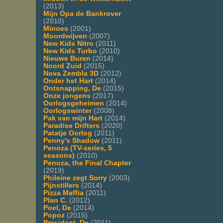
(2013)
Mijn Opa de Bankrover
(2010)
Minoes
(2001)
Moordwijven
(2007)
New Kids Nitro
(2011)
New Kids Turbo
(2010)
Nieuwe Buren
(2014)
Noord Zuid
(2015)
Nova Zembla 3D
(2012)
Onder het Hart
(2014)
Ontsnapping, De
(2015)
Onze jongens
(2017)
Oorlogsgeheimen
(2014)
Oorlogswinter
(2008)
Pak van mijn Hart
(2014)
Paradise Drifters
(2020)
Patatje Oorlog
(2011)
Penny's Shadow
(2011)
Penoza (TV-series, 5
seasons)
(2010)
Penoza, the Final Chapter
(2019)
Phileine zegt Sorry
(2003)
Pijnstillers
(2014)
Pizza Maffia
(2011)
Plan C.
(2012)
Poel, De
(2014)
Popoz
(2015)
President, De
(2011)