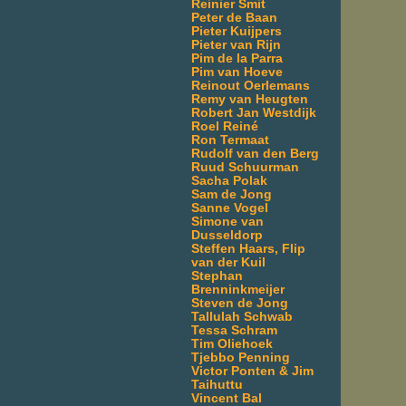
Reinier Smit
Peter de Baan
Pieter Kuijpers
Pieter van Rijn
Pim de la Parra
Pim van Hoeve
Reinout Oerlemans
Remy van Heugten
Robert Jan Westdijk
Roel Reiné
Ron Termaat
Rudolf van den Berg
Ruud Schuurman
Sacha Polak
Sam de Jong
Sanne Vogel
Simone van
Dusseldorp
Steffen Haars, Flip
van der Kuil
Stephan
Brenninkmeijer
Steven de Jong
Tallulah Schwab
Tessa Schram
Tim Oliehoek
Tjebbo Penning
Victor Ponten & Jim
Taihuttu
Vincent Bal