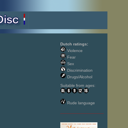
Dutch ratings:
Violence
Fear
Sex
Discrimination
Drugs/Alcohol
Suitable from ages:
Rude language
___________________