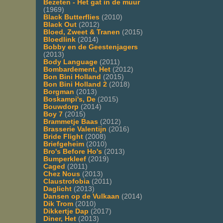
Bezeten - Het gat in de muur
(1969)
Black Butterflies
(2010)
Black Out
(2012)
Bloed, Zweet & Tranen
(2015)
Bloedlink
(2014)
Bobby en de Geestenjagers
(2013)
Body Language
(2011)
Bombardement, Het
(2012)
Bon Bini Holland
(2015)
Bon Bini Holland 2
(2018)
Borgman
(2013)
Boskampi's, De
(2015)
Bouwdorp
(2014)
Boy 7
(2015)
Brammetje Baas
(2012)
Brasserie Valentijn
(2016)
Bride Flight
(2008)
Briefgeheim
(2010)
Bro's Before Ho's
(2013)
Bumperkleef
(2019)
Caged
(2011)
Chez Nous
(2013)
Claustrofobia
(2011)
Daglicht
(2013)
Dansen op de Vulkaan
(2014)
Dik Trom
(2010)
Dikkertje Dap
(2017)
Diner, Het
(2013)