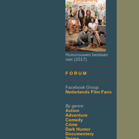
Huisvrouwen bestaan
niet (2017)
___________________
F O R U M
___________________
Facebook Group
Nederlands Film Fans
___________________
By genre:
Action
Adventure
Comedy
Crime
Dark Humor
Documentery
Drama