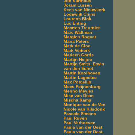
Jon Karthaus
Joram Lürsen
Kees van Nieuwkerk
Lodewijk Crijns
Lourens Blok
Luc Enting
Maarten Treurniet
Marc Waltman
Margien Rogaar
Maria Peters
Mark de Cloe
Mark Verkerk
Marleen Gorris
Martijn Heijne
Martijn Smits, Erwin
van den Eshof
Martin Koolhoven
Martin Lagestee
Max Porcelijn
Mees Peijnenburg
Menno Meyjes
Mike van Diem
Mischa Kamp
Monique van de Ven
Nicole van Kilsdonk
Pascale Simons
Paul Ruven
Paul Verhoeven
Paula van der Oest
Paula van der Oest,