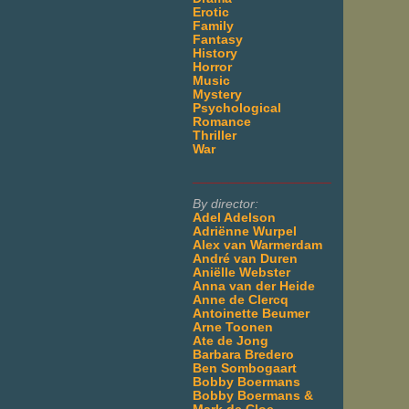
Erotic
Family
Fantasy
History
Horror
Music
Mystery
Psychological
Romance
Thriller
War
___________________
By director:
Adel Adelson
Adriënne Wurpel
Alex van Warmerdam
André van Duren
Aniëlle Webster
Anna van der Heide
Anne de Clercq
Antoinette Beumer
Arne Toonen
Ate de Jong
Barbara Bredero
Ben Sombogaart
Bobby Boermans
Bobby Boermans &