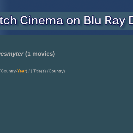
Desmyter
(1 movies)
(Country-
Year
) / | Title(s) (Country)