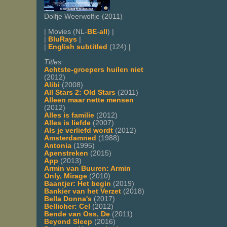
Dolfje Weerwolfje (2011)
| Movies (NL-
BE
-
all
) |
|
BluRays
|
|
English subtitled
(124) |
Titles:
Achtste-groepers huilen niet
(2012)
Alibi
(2008)
All Stars 2: Old Stars
(2011)
Alleen maar nette mensen
(2012)
Alles is familie
(2012)
Alles is liefde
(2007)
Als je verliefd wordt
(2012)
Amsterdamned
(1988)
Antonia
(1995)
Apenstreken
(2015)
App
(2013)
Armin van Buuren: Armin
Only, Mirage
(2010)
Baantjer: Het begin
(2019)
Bankier van het Verzet
(2018)
Bella Donna's
(2017)
Bellicher: Cel
(2012)
Bende van Oss, De
(2011)
Beyond Sleep
(2016)