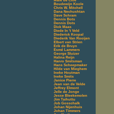
Mark de Cloe
Boudewijn Koole
Chris W. Mitchell
Dana Nechushtan
Dave Schram
Dennis Bots
Dennis Dots
Dick Maas
Diede In 't Veld
Diederick Koopal
Diederik Van Rooijen
Elbert van Strien
Erik de Bruyn
Esmé Lammers
George Sluizer
Halina Reijn
Hanro Smitsman
Hans Scheepmaker
Hilde van Mieghem
Ineke Houtman
Ineke Smits
Janice Pierre
Jean van de Velde
Jeffrey Elmont
Jelle de Jonge
Jesse Bleekemolen
Jim Taihuttu
Job Gosschalk
Johan Nijenhuis
Johan Timmers