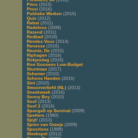
Prins
(2015)
Prooi
(2016)
Publieke Werken
(2015)
Quiz
(2012)
Rabat
(2011)
Radeloos
(2008)
Razend
(2011)
Redbad
(2018)
Rendez-Vous
(2014)
Renesse
(2016)
Reunie, De
(2015)
Riphagen
(2016)
Rokjesdag
(2016)
Ron Goosens Low-Budget
Stuntman
(2017)
Schemer
(2010)
Schone Handen
(2015)
Sint
(2010)
Smoorverliefd (NL)
(2013)
Sneekweek
(2016)
Sonny Boy
(2010)
Soof
(2013)
Soof 2
(2016)
SpangaS op Survival
(2009)
Spetters
(1980)
Spijt!
(2013)
Spion van Oranje
(2009)
Spoorloos
(1988)
Steekspel
(2012)