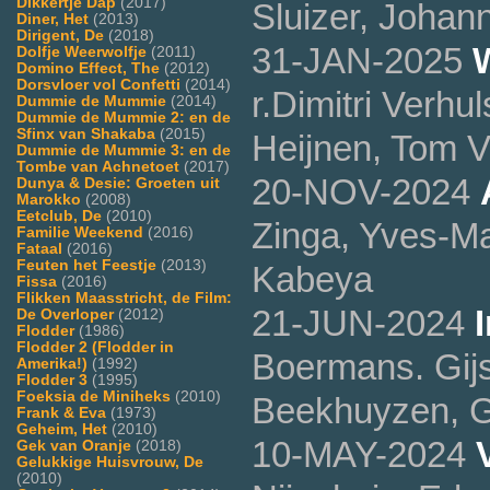
Dikkertje Dap
(2017)
Sluizer, Johan
Diner, Het
(2013)
Dirigent, De
(2018)
31-JAN-2025
Dolfje Weerwolfje
(2011)
Domino Effect, The
(2012)
Dorsvloer vol Confetti
(2014)
r.Dimitri Verhu
Dummie de Mummie
(2014)
Dummie de Mummie 2: en de
Sfinx van Shakaba
(2015)
Heijnen, Tom V
Dummie de Mummie 3: en de
Tombe van Achnetoet
(2017)
20-NOV-2024
Dunya & Desie: Groeten uit
Marokko
(2008)
Eetclub, De
(2010)
Zinga, Yves-M
Familie Weekend
(2016)
Fataal
(2016)
Feuten het Feestje
(2013)
Kabeya
Fissa
(2016)
Flikken Maasstricht, de Film:
21-JUN-2024
De Overloper
(2012)
Flodder
(1986)
Flodder 2 (Flodder in
Boermans. Gij
Amerika!)
(1992)
Flodder 3
(1995)
Foeksia de Miniheks
(2010)
Beekhuyzen, G
Frank & Eva
(1973)
Geheim, Het
(2010)
10-MAY-2024
Gek van Oranje
(2018)
Gelukkige Huisvrouw, De
(2010)