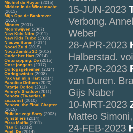
Michiel de Ruyter
(2015)
15-JUN-2023
Midden in de Winternacht
(2013)
Mijn Opa de Bankrover
Verbong. Annek
(2010)
Minoes
(2001)
Moordwijven
(2007)
Weber
New Kids Nitro
(2011)
New Kids Turbo
(2010)
28-APR-2023
Nieuwe Buren
(2014)
Noord Zuid
(2015)
Nova Zembla 3D
(2012)
Halberstad. vo
Onder het Hart
(2014)
Ontsnapping, De
(2015)
Onze jongens
(2017)
27-APR-2023
Oorlogsgeheimen
(2014)
Oorlogswinter
(2008)
van Duren. Br
Pak van mijn Hart
(2014)
Paradise Drifters
(2020)
Patatje Oorlog
(2011)
Gijs Naber
Penny's Shadow
(2011)
Penoza (TV-series, 5
seasons)
(2010)
10-MRT-2023
Penoza, the Final Chapter
(2019)
Matteo Simoni
Phileine zegt Sorry
(2003)
Pijnstillers
(2014)
Pizza Maffia
(2011)
24-FEB-2023
Plan C.
(2012)
Poel, De
(2014)