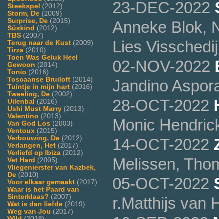
23-DEC-2022
Steekspel
(2012)
Storm, De
(2009)
Surprise, De
(2015)
Anneke Blok, N
Süskind
(2012)
TBS
(2007)
Lies Visschedi
Terug naar de Kust
(2009)
Tirza
(2010)
Toen Was Geluk Heel
02-NOV-2022
Gewoon
(2014)
Tonio
(2016)
Toscaanse Bruiloft
(2014)
Jandino Aspora
Tuintje in mijn hart
(2016)
Tweeling, De
(2002)
28-OCT-2022
Uilenbal
(2016)
Ushi Must Marry
(2013)
Valentino
(2013)
Monic Hendrick
Van God Los
(2003)
Ventoux
(2015)
Verbouwing, De
(2012)
14-OCT-2022
Verlangen, Het
(2017)
Verliefd op Ibiza
(2012)
Melissen, Tho
Vet Hard
(2005)
Vliegenierster van Kazbek,
De
(2010)
05-OCT-2022
Voor elkaar gemaakt
(2017)
Waar is het Paard van
Sinterklaas?
(2007)
r.Matthijs van
Wat is dan liefde
(2019)
Weg van Jou
(2017)
Wild
(2018)