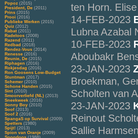
Popoz
(2015)
ten Horn. Elis
President, De
(2011)
Prins
(2015)
14-FEB-2023
Prooi
(2016)
Publieke Werken
(2015)
Quiz
(2012)
Lubna Azabal 
Rabat
(2011)
Radeloos
(2008)
Razend
(2011)
10-FEB-2023
Redbad
(2018)
Rendez-Vous
(2014)
Aboubakr Bensa
Renesse
(2016)
Reunie, De
(2015)
Riphagen
(2016)
23-JAN-2023
Z
Rokjesdag
(2016)
Ron Goosens Low-Budget
Stuntman
(2017)
Broekman, Gene
Schemer
(2010)
Schone Handen
(2015)
Scholten van 
Sint
(2010)
Smoorverliefd (NL)
(2013)
Sneekweek
(2016)
23-JAN-2023
Sonny Boy
(2010)
Soof
(2013)
Soof 2
(2016)
Reinout Scholt
SpangaS op Survival
(2009)
Spetters
(1980)
Sallie Harmsen
Spijt!
(2013)
Spion van Oranje
(2009)
Spoorloos
(1988)