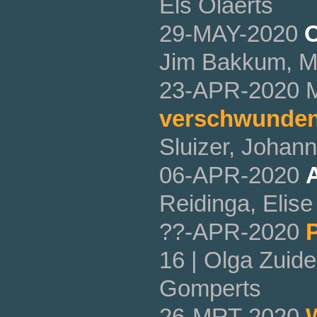
Els Olaerts
29-MAY-2020
O
Jim Bakkum, Ma
23-APR-2020 
verschwunde
Sluizer, Johann
06-APR-2020
A
Reidinga, Elis
??-APR-2020
16 | Olga Zuid
Gomperts
26-MRT-2020
W