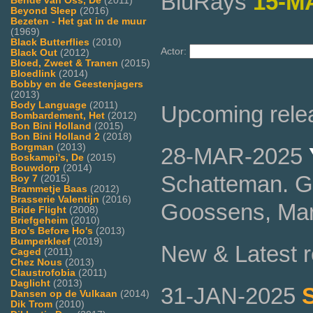
BluRays
15-M
Bende van Oss, De
(2011)
Beyond Sleep
(2016)
Bezeten - Het gat in de muur
(1969)
Black Butterflies
(2010)
Actor:
Black Out
(2012)
Bloed, Zweet & Tranen
(2015)
Bloedlink
(2014)
Bobby en de Geestenjagers
(2013)
Body Language
(2011)
Upcoming rele
Bombardement, Het
(2012)
Bon Bini Holland
(2015)
Bon Bini Holland 2
(2018)
Borgman
(2013)
28-MAR-2025
Boskampi's, De
(2015)
Bouwdorp
(2014)
Schatteman. G
Boy 7
(2015)
Brammetje Baas
(2012)
Brasserie Valentijn
(2016)
Goossens, Mar
Bride Flight
(2008)
Briefgeheim
(2010)
Bro's Before Ho's
(2013)
Bumperkleef
(2019)
New & Latest r
Caged
(2011)
Chez Nous
(2013)
Claustrofobia
(2011)
Daglicht
(2013)
31-JAN-2025
Dansen op de Vulkaan
(2014)
Dik Trom
(2010)