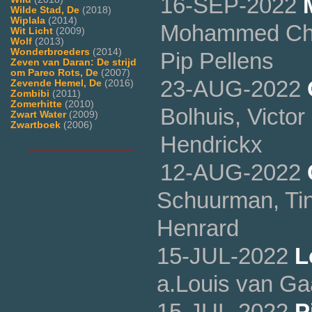
16-SEP-2022
Wilde Stad, De
(2018)
Wiplala
(2014)
Mohammed Chaa
Wit Licht
(2009)
Wolf
(2013)
Wonderbroeders
(2014)
Pip Pellens
Zeven van Daran: De strijd
om Pareo Rots, De
(2007)
23-AUG-2022
Zevende Hemel, De
(2016)
Zombibi
(2011)
Zomerhitte
(2010)
Bolhuis, Victo
Zwart Water
(2009)
Zwartboek
(2006)
Hendrickx
___________________
12-AUG-2022
Schuurman, Tin
Henrard
15-JUL-2022
L
a.Louis van Ga
15-JUL-2022
P