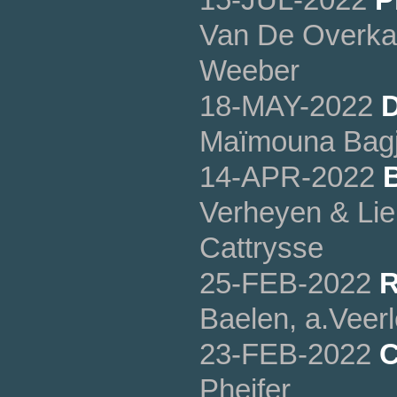
Van De Overkan
Weeber
18-MAY-2022
D
Maïmouna Bagj
14-APR-2022
B
Verheyen & Lien
Cattrysse
25-FEB-2022
R
Baelen, a.Veer
23-FEB-2022
C
Pheifer