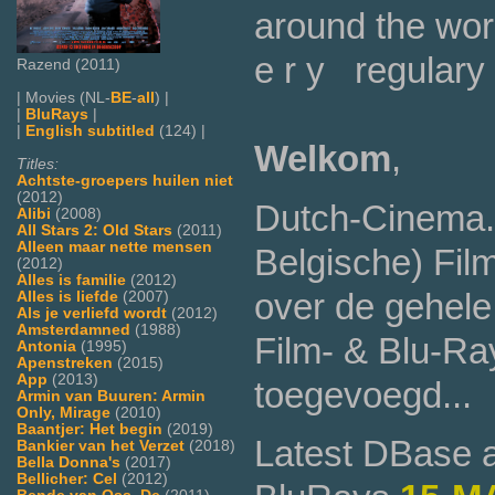
around the wor
e r y regulary 
Razend (2011)
| Movies (NL-
BE
-
all
) |
|
BluRays
|
|
English subtitled
(124) |
Welkom
,
Titles:
Achtste-groepers huilen niet
(2012)
Dutch-Cinema.
Alibi
(2008)
All Stars 2: Old Stars
(2011)
Alleen maar nette mensen
Belgische) Film
(2012)
Alles is familie
(2012)
over de gehele
Alles is liefde
(2007)
Als je verliefd wordt
(2012)
Amsterdamned
(1988)
Film- & Blu-Ray
Antonia
(1995)
Apenstreken
(2015)
App
(2013)
toegevoegd...
Armin van Buuren: Armin
Only, Mirage
(2010)
Baantjer: Het begin
(2019)
Latest DBase a
Bankier van het Verzet
(2018)
Bella Donna's
(2017)
Bellicher: Cel
(2012)