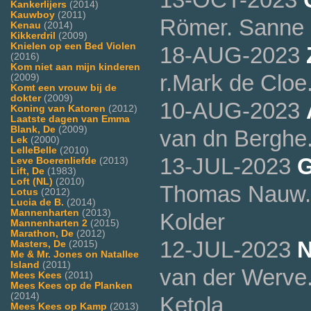
Kankerlijers
(2014)
Kauwboy
(2011)
Römer. Sanne 
Kenau
(2014)
Kikkerdril
(2009)
Knielen op een Bed Violen
18-AUG-2023
(2016)
Kom niet aan mijn kinderen
r.Mark de Cloe
(2009)
Komt een vrouw bij de
dokter
(2009)
10-AUG-2023
Koning van Katoren
(2012)
Laatste dagen van Emma
Blank, De
(2009)
van dn Berghe
Lek
(2000)
LelleBelle
(2010)
13-JUL-2023
G
Leve Boerenliefde
(2013)
Lift, De
(1983)
Loft (NL)
(2010)
Thomas Nauw. A
Lotus
(2012)
Lucia de B.
(2014)
Mannenharten
(2013)
Kolder
Mannenharten 2
(2015)
Marathon, De
(2012)
12-JUL-2023
N
Masters, De
(2015)
Me & Mr. Jones on Natallee
Island
(2011)
van der Werve
Mees Kees
(2011)
Mees Kees op de Planken
(2014)
Ketola
Mees Kees op Kamp
(2013)