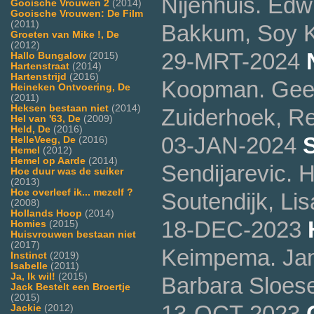
Nijenhuis. Edw
Gooische Vrouwen 2
(2014)
Gooische Vrouwen: De Film
(2011)
Bakkum, Soy 
Groeten van Mike !, De
(2012)
29-MRT-2024
Hallo Bungalow
(2015)
Hartenstraat
(2014)
Hartenstrijd
(2016)
Koopman. Geer
Heineken Ontvoering, De
(2011)
Heksen bestaan niet
(2014)
Zuiderhoek, R
Hel van '63, De
(2009)
Held, De
(2016)
03-JAN-2024
HelleVeeg, De
(2016)
Hemel
(2012)
Hemel op Aarde
(2014)
Sendijarevic. 
Hoe duur was de suiker
(2013)
Hoe overleef ik... mezelf ?
Soutendijk, L
(2008)
Hollands Hoop
(2014)
18-DEC-2023
Homies
(2015)
Huisvrouwen bestaan niet
(2017)
Keimpema. Jam
Instinct
(2019)
Isabelle
(2011)
Ja, Ik wil!
(2015)
Barbara Sloes
Jack Bestelt een Broertje
(2015)
13-OCT-2023
Jackie
(2012)