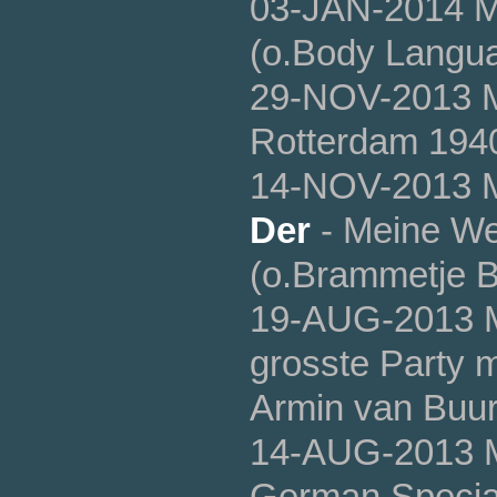
03-JAN-2014 
(o.Body Langua
29-NOV-2013 
Rotterdam 1940
14-NOV-2013 
Der
- Meine Wel
(o.Brammetje B
19-AUG-2013 
grosste Party 
Armin van Buure
14-AUG-2013 
German Special