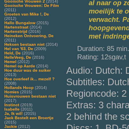
Gooische Vrouwen 2
(2014)
al naar op z
Gooische Vrouwen: De Film
moeilijk te 
(2011)
Groeten van Mike !, De
verwacht. Pa
(2012)
Hallo Bungalow
(2015)
hoopgevend 
Hartenstraat
(2014)
Hartenstrijd
(2016)
met indringe
Heineken Ontvoering, De
(2011)
Heksen bestaan niet
(2014)
Duration: 85 min
Hel van '63, De
(2009)
Held, De
(2016)
Rating: 12sgav,t
HelleVeeg, De
(2016)
Hemel
(2012)
Hemel op Aarde
(2014)
Audio: Dutch: D
Hoe duur was de suiker
(2013)
Subtitles: Dutc
Hoe overleef ik... mezelf ?
(2008)
Hollands Hoop
(2014)
Regioncode: 2
Homies
(2015)
Huisvrouwen bestaan niet
(2017)
Extras: 3 charac
Instinct
(2019)
Isabelle
(2011)
2 behind the 
Ja, Ik wil!
(2015)
Jack Bestelt een Broertje
(2015)
Discs: 1, BD-5
Jackie
(2012)