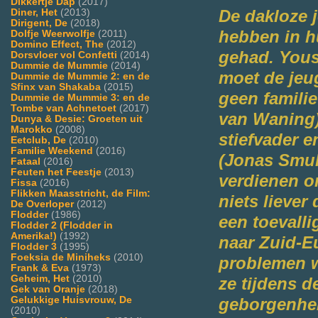
Dikkertje Dap
(2017)
Diner, Het
(2013)
De dakloze 
Dirigent, De
(2018)
hebben in hu
Dolfje Weerwolfje
(2011)
Domino Effect, The
(2012)
gehad. Yous
Dorsvloer vol Confetti
(2014)
Dummie de Mummie
(2014)
moet de jeug
Dummie de Mummie 2: en de
Sfinx van Shakaba
(2015)
geen familie
Dummie de Mummie 3: en de
Tombe van Achnetoet
(2017)
van Waning)
Dunya & Desie: Groeten uit
Marokko
(2008)
stiefvader e
Eetclub, De
(2010)
Familie Weekend
(2016)
(Jonas Smul
Fataal
(2016)
Feuten het Feestje
(2013)
verdienen om
Fissa
(2016)
Flikken Maasstricht, de Film:
niets liever
De Overloper
(2012)
Flodder
(1986)
een toevall
Flodder 2 (Flodder in
Amerika!)
(1992)
naar Zuid-E
Flodder 3
(1995)
Foeksia de Miniheks
(2010)
problemen w
Frank & Eva
(1973)
Geheim, Het
(2010)
ze tijdens 
Gek van Oranje
(2018)
Gelukkige Huisvrouw, De
geborgenheid
(2010)