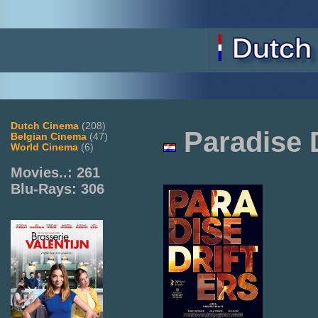
Dutch Cinema
(208)
Paradise D
Belgian Cinema
(47)
World Cinema
(6)
Movies..: 261
Blu-Rays: 306