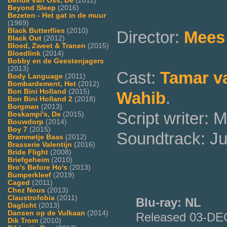
Bende van Oss, De
(2011)
Beyond Sleep
(2016)
Bezeten - Het gat in de muur
(1969)
Black Butterflies
(2010)
Director:
Mees
Black Out
(2012)
Bloed, Zweet & Tranen
(2015)
Bloedlink
(2014)
Bobby en de Geestenjagers
(2013)
Cast:
Tamar v
Body Language
(2011)
Bombardement, Het
(2012)
Bon Bini Holland
(2015)
Wahib
.
Bon Bini Holland 2
(2018)
Borgman
(2013)
Script writer:
Boskampi's, De
(2015)
Bouwdorp
(2014)
Boy 7
(2015)
Soundtrack: J
Brammetje Baas
(2012)
Brasserie Valentijn
(2016)
Bride Flight
(2008)
Briefgeheim
(2010)
Bro's Before Ho's
(2013)
Bumperkleef
(2019)
Caged
(2011)
Chez Nous
(2013)
Claustrofobia
(2011)
Blu-ray: NL
Daglicht
(2013)
Dansen op de Vulkaan
(2014)
Released 03-DE
Dik Trom
(2010)