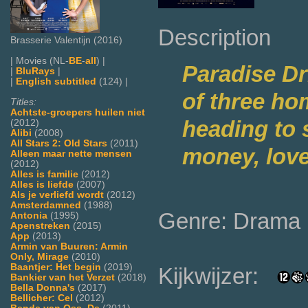
Description
Brasserie Valentijn (2016)
| Movies (NL-
BE
-
all
) |
Paradise Dr
|
BluRays
|
|
English subtitled
(124) |
of three ho
Titles:
Achtste-groepers huilen niet
heading to 
(2012)
Alibi
(2008)
All Stars 2: Old Stars
(2011)
money, lov
Alleen maar nette mensen
(2012)
Alles is familie
(2012)
Alles is liefde
(2007)
Als je verliefd wordt
(2012)
Amsterdamned
(1988)
Genre: Drama
Antonia
(1995)
Apenstreken
(2015)
App
(2013)
Armin van Buuren: Armin
Only, Mirage
(2010)
Baantjer: Het begin
(2019)
Kijkwijzer:
Bankier van het Verzet
(2018)
Bella Donna's
(2017)
Bellicher: Cel
(2012)