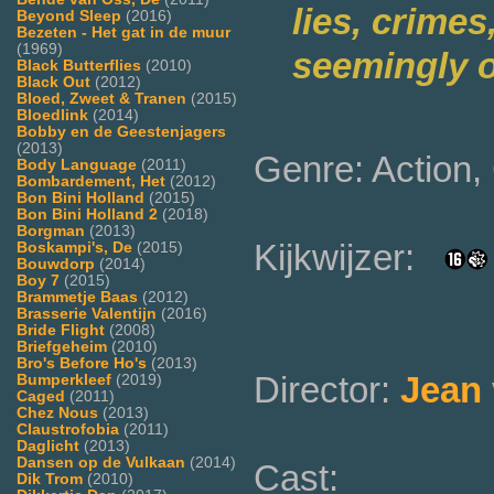
lies, crimes
Beyond Sleep
(2016)
Bezeten - Het gat in de muur
(1969)
seemingly o
Black Butterflies
(2010)
Black Out
(2012)
Bloed, Zweet & Tranen
(2015)
Bloedlink
(2014)
Bobby en de Geestenjagers
(2013)
Genre: Action, 
Body Language
(2011)
Bombardement, Het
(2012)
Bon Bini Holland
(2015)
Bon Bini Holland 2
(2018)
Borgman
(2013)
Kijkwijzer:
Boskampi's, De
(2015)
Bouwdorp
(2014)
Boy 7
(2015)
Brammetje Baas
(2012)
Brasserie Valentijn
(2016)
Bride Flight
(2008)
Briefgeheim
(2010)
Bro's Before Ho's
(2013)
Director:
Jean 
Bumperkleef
(2019)
Caged
(2011)
Chez Nous
(2013)
Claustrofobia
(2011)
Daglicht
(2013)
Dansen op de Vulkaan
(2014)
Cast:
Dik Trom
(2010)