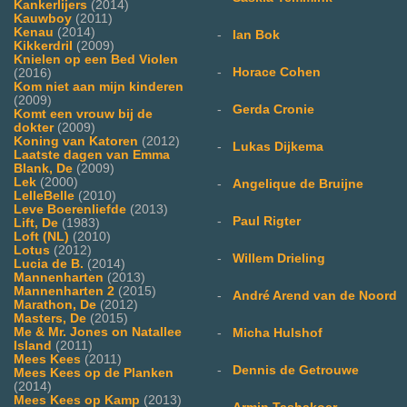
Kankerlijers
(2014)
Kauwboy
(2011)
Kenau
(2014)
-
Ian Bok
Kikkerdril
(2009)
Knielen op een Bed Violen
-
Horace Cohen
(2016)
Kom niet aan mijn kinderen
(2009)
-
Gerda Cronie
Komt een vrouw bij de
dokter
(2009)
Koning van Katoren
(2012)
-
Lukas Dijkema
Laatste dagen van Emma
Blank, De
(2009)
Lek
(2000)
-
Angelique de Bruijne
LelleBelle
(2010)
Leve Boerenliefde
(2013)
-
Paul Rigter
Lift, De
(1983)
Loft (NL)
(2010)
Lotus
(2012)
-
Willem Drieling
Lucia de B.
(2014)
Mannenharten
(2013)
Mannenharten 2
(2015)
-
André Arend van de Noord
Marathon, De
(2012)
Masters, De
(2015)
Me & Mr. Jones on Natallee
-
Micha Hulshof
Island
(2011)
Mees Kees
(2011)
-
Dennis de Getrouwe
Mees Kees op de Planken
(2014)
Mees Kees op Kamp
(2013)