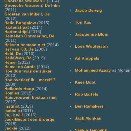
Gooische Vrouwen 2
(2014)
Gooische Vrouwen: De Film
(2011)
-
Jacob Derwig
Groeten van Mike !, De
(2012)
-
Ton Kas
Hallo Bungalow
(2015)
Hartenstraat
(2014)
Hartenstrijd
(2016)
-
Jacqueline Blom
Heineken Ontvoering, De
(2011)
Heksen bestaan niet
(2014)
-
Loes Wouterson
Hel van '63, De
(2009)
Held, De
(2016)
HelleVeeg, De
(2016)
-
Ad Knippels
Hemel
(2012)
Hemel op Aarde
(2014)
-
Mohammed Azaay
as Moham
Hoe duur was de suiker
(2013)
Hoe overleef ik... mezelf ?
-
Kees Boot
(2008)
Hollands Hoop
(2014)
Homies
(2015)
-
Rob Bartels
Huisvrouwen bestaan niet
(2017)
-
Ben Ramakers
Instinct
(2019)
Isabelle
(2011)
Ja, Ik wil!
(2015)
-
Jack Monkau
Jack Bestelt een Broertje
(2015)
Jackie
(2012)
-
Saskia Temmink