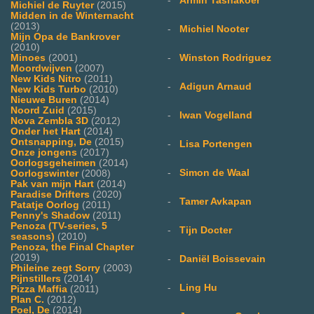
-
Armin Tashakoer
Michiel de Ruyter
(2015)
Midden in de Winternacht
(2013)
-
Michiel Nooter
Mijn Opa de Bankrover
(2010)
-
Winston Rodriguez
Minoes
(2001)
Moordwijven
(2007)
New Kids Nitro
(2011)
-
Adigun Arnaud
New Kids Turbo
(2010)
Nieuwe Buren
(2014)
Noord Zuid
(2015)
-
Iwan Vogelland
Nova Zembla 3D
(2012)
Onder het Hart
(2014)
Ontsnapping, De
(2015)
-
Lisa Portengen
Onze jongens
(2017)
Oorlogsgeheimen
(2014)
-
Simon de Waal
Oorlogswinter
(2008)
Pak van mijn Hart
(2014)
Paradise Drifters
(2020)
-
Tamer Avkapan
Patatje Oorlog
(2011)
Penny's Shadow
(2011)
Penoza (TV-series, 5
-
Tijn Docter
seasons)
(2010)
Penoza, the Final Chapter
(2019)
-
Daniël Boissevain
Phileine zegt Sorry
(2003)
Pijnstillers
(2014)
-
Ling Hu
Pizza Maffia
(2011)
Plan C.
(2012)
Poel, De
(2014)