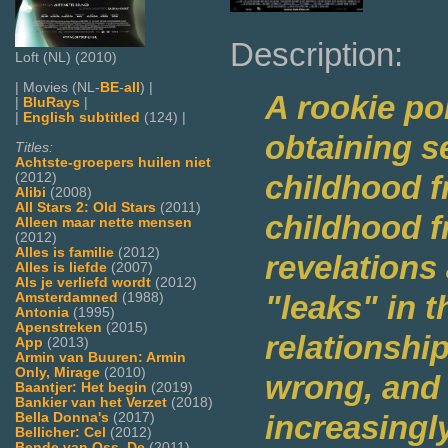
Description:
Loft (NL) (2010)
| Movies (NL-
BE
-
all
) |
A rookie po
|
BluRays
|
|
English subtitled
(124) |
obtaining s
Titles:
Achtste-groepers huilen niet
childhood f
(2012)
Alibi
(2008)
All Stars 2: Old Stars
(2011)
childhood f
Alleen maar nette mensen
(2012)
Alles is familie
(2012)
revelations
Alles is liefde
(2007)
Als je verliefd wordt
(2012)
"leaks" in t
Amsterdamned
(1988)
Antonia
(1995)
Apenstreken
(2015)
relationshi
App
(2013)
Armin van Buuren: Armin
Only, Mirage
(2010)
wrong, and
Baantjer: Het begin
(2019)
Bankier van het Verzet
(2018)
increasingl
Bella Donna's
(2017)
Bellicher: Cel
(2012)
Bende van Oss, De
(2011)