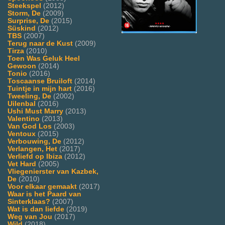
Steekspel
(2012)
Storm, De
(2009)
Surprise, De
(2015)
Süskind
(2012)
TBS
(2007)
Terug naar de Kust
(2009)
Tirza
(2010)
Toen Was Geluk Heel
Gewoon
(2014)
Tonio
(2016)
Toscaanse Bruiloft
(2014)
Tuintje in mijn hart
(2016)
Tweeling, De
(2002)
Uilenbal
(2016)
Ushi Must Marry
(2013)
Valentino
(2013)
Van God Los
(2003)
Ventoux
(2015)
Verbouwing, De
(2012)
Verlangen, Het
(2017)
Verliefd op Ibiza
(2012)
Vet Hard
(2005)
Vliegenierster van Kazbek,
De
(2010)
Voor elkaar gemaakt
(2017)
Waar is het Paard van
Sinterklaas?
(2007)
Wat is dan liefde
(2019)
Weg van Jou
(2017)
Wild
(2018)