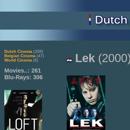
Dutch Cinema
(208)
Lek
(2000
Belgian Cinema
(47)
World Cinema
(6)
Movies..: 261
Blu-Rays: 306