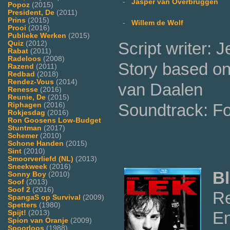
-
Jasper van Overbruggen
Popoz
(2015)
President, De
(2011)
Prins
(2015)
-
Willem de Wolf
Prooi
(2016)
Publieke Werken
(2015)
Script writer:
Quiz
(2012)
Rabat
(2011)
Radeloos
(2008)
Story based on
Razend
(2011)
Redbad
(2018)
Rendez-Vous
(2014)
van Daalen
Renesse
(2016)
Reunie, De
(2015)
Soundtrack: F
Riphagen
(2016)
Rokjesdag
(2016)
Ron Goosens Low-Budget
Stuntman
(2017)
Schemer
(2010)
Schone Handen
(2015)
Sint
(2010)
Smoorverliefd (NL)
(2013)
Sneekweek
(2016)
Bl
Sonny Boy
(2010)
Soof
(2013)
Soof 2
(2016)
Re
SpangaS op Survival
(2009)
Spetters
(1980)
En
Spijt!
(2013)
Spion van Oranje
(2009)
Spoorloos
(1988)