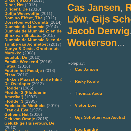
Dikkertje Dap
(2017)
Cas Jansen
,
R
Diner, Het
(2013)
Dirigent, De
(2018)
Dolfje Weerwolfje
(2011)
Löw
,
Gijs Sch
Domino Effect, The
(2012)
Dorsvloer vol Confetti
(2014)
Dummie de Mummie
(2014)
Jacob Derwig
Dummie de Mummie 2: en de
Sfinx van Shakaba
(2015)
Wouterson
...
Dummie de Mummie 3: en de
Tombe van Achnetoet
(2017)
Dunya & Desie: Groeten uit
Marokko
(2008)
Eetclub, De
(2010)
Familie Weekend
(2016)
Roleplay:
Fataal
(2016)
-
Cas Jansen
Feuten het Feestje
(2013)
Fissa
(2016)
Flikken Maasstricht, de Film:
-
Ricky Koole
De Overloper
(2012)
Flodder
(1986)
Flodder 2 (Flodder in
-
Thomas Acda
Amerika!)
(1992)
Flodder 3
(1995)
-
Victor Löw
Foeksia de Miniheks
(2010)
Frank & Eva
(1973)
Geheim, Het
(2010)
-
Gijs Scholten van Aschat
Gek van Oranje
(2018)
Gelukkige Huisvrouw, De
(2010)
-
Lou Landré