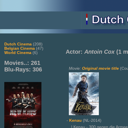
Dutch Cinema
(208)
Belgian Cinema
(47)
Actor:
Antoin Cox
(1 m
World Cinema
(6)
Movies..: 261
Movie:
Original movie title
(Cou
Blu-Rays: 306
-
Kenau
(NL-2014)
| Kenau - 300 gegen die Armee 