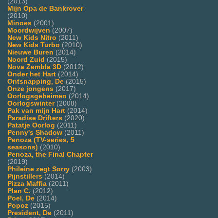
(2013)
Mijn Opa de Bankrover
(2010)
Minoes
(2001)
Moordwijven
(2007)
New Kids Nitro
(2011)
New Kids Turbo
(2010)
Nieuwe Buren
(2014)
Noord Zuid
(2015)
Nova Zembla 3D
(2012)
Onder het Hart
(2014)
Ontsnapping, De
(2015)
Onze jongens
(2017)
Oorlogsgeheimen
(2014)
Oorlogswinter
(2008)
Pak van mijn Hart
(2014)
Paradise Drifters
(2020)
Patatje Oorlog
(2011)
Penny's Shadow
(2011)
Penoza (TV-series, 5
seasons)
(2010)
Penoza, the Final Chapter
(2019)
Phileine zegt Sorry
(2003)
Pijnstillers
(2014)
Pizza Maffia
(2011)
Plan C.
(2012)
Poel, De
(2014)
Popoz
(2015)
President, De
(2011)