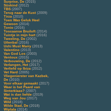
Surprise, De
(2015)
Süskind
(2012)
TBS
(2007)
Terug naar de Kust
(2009)
Tirza
(2010)
Toen Was Geluk Heel
Gewoon
(2014)
Tonio
(2016)
Toscaanse Bruiloft
(2014)
Tuintje in mijn hart
(2016)
Tweeling, De
(2002)
Uilenbal
(2016)
Ushi Must Marry
(2013)
Valentino
(2013)
Van God Los
(2003)
Ventoux
(2015)
Verbouwing, De
(2012)
Verlangen, Het
(2017)
Verliefd op Ibiza
(2012)
Vet Hard
(2005)
Vliegenierster van Kazbek,
De
(2010)
Voor elkaar gemaakt
(2017)
Waar is het Paard van
Sinterklaas?
(2007)
Wat is dan liefde
(2019)
Weg van Jou
(2017)
Wild
(2018)
Wilde Stad, De
(2018)
Wiplala
(2014)