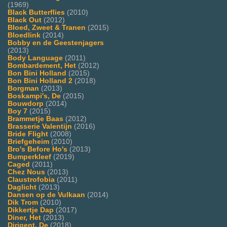
(1969)
Black Butterflies
(2010)
Black Out
(2012)
Bloed, Zweet & Tranen
(2015)
Bloedlink
(2014)
Bobby en de Geestenjagers
(2013)
Body Language
(2011)
Bombardement, Het
(2012)
Bon Bini Holland
(2015)
Bon Bini Holland 2
(2018)
Borgman
(2013)
Boskampi's, De
(2015)
Bouwdorp
(2014)
Boy 7
(2015)
Brammetje Baas
(2012)
Brasserie Valentijn
(2016)
Bride Flight
(2008)
Briefgeheim
(2010)
Bro's Before Ho's
(2013)
Bumperkleef
(2019)
Caged
(2011)
Chez Nous
(2013)
Claustrofobia
(2011)
Daglicht
(2013)
Dansen op de Vulkaan
(2014)
Dik Trom
(2010)
Dikkertje Dap
(2017)
Diner, Het
(2013)
Dirigent, De
(2018)