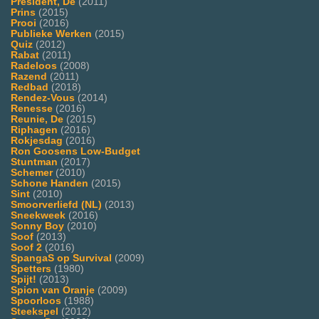
President, De
(2011)
Prins
(2015)
Prooi
(2016)
Publieke Werken
(2015)
Quiz
(2012)
Rabat
(2011)
Radeloos
(2008)
Razend
(2011)
Redbad
(2018)
Rendez-Vous
(2014)
Renesse
(2016)
Reunie, De
(2015)
Riphagen
(2016)
Rokjesdag
(2016)
Ron Goosens Low-Budget
Stuntman
(2017)
Schemer
(2010)
Schone Handen
(2015)
Sint
(2010)
Smoorverliefd (NL)
(2013)
Sneekweek
(2016)
Sonny Boy
(2010)
Soof
(2013)
Soof 2
(2016)
SpangaS op Survival
(2009)
Spetters
(1980)
Spijt!
(2013)
Spion van Oranje
(2009)
Spoorloos
(1988)
Steekspel
(2012)