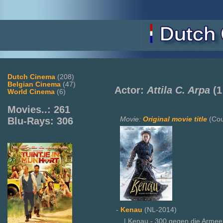
Dutch Cinema
(208)
Belgian Cinema
(47)
Actor:
Attila C. Arpa
(1
World Cinema
(6)
Movies..: 261
Movie:
Original movie title
(Cou
Blu-Rays: 306
-
Kenau
(NL-2014)
| Kenau - 300 gegen die Armee 