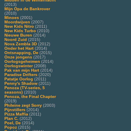
Midden in de Winternacht
(2013)
Mijn Opa de Bankrover
(2010)
Minoes
(2001)
Moordwijven
(2007)
New Kids Nitro
(2011)
New Kids Turbo
(2010)
Nieuwe Buren
(2014)
Noord Zuid
(2015)
Nova Zembla 3D
(2012)
Onder het Hart
(2014)
Ontsnapping, De
(2015)
Onze jongens
(2017)
Oorlogsgeheimen
(2014)
Oorlogswinter
(2008)
Pak van mijn Hart
(2014)
Paradise Drifters
(2020)
Patatje Oorlog
(2011)
Penny's Shadow
(2011)
Penoza (TV-series, 5
seasons)
(2010)
Penoza, the Final Chapter
(2019)
Phileine zegt Sorry
(2003)
Pijnstillers
(2014)
Pizza Maffia
(2011)
Plan C.
(2012)
Poel, De
(2014)
Popoz
(2015)