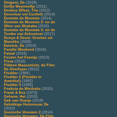
Dirigent, De
(2018)
Dolfje Weerwolfje
(2011)
Domino Effect, The
(2012)
Dorsvloer vol Confetti
(2014)
Dummie de Mummie
(2014)
Dummie de Mummie 2: en de
Sfinx van Shakaba
(2015)
Dummie de Mummie 3: en de
Tombe van Achnetoet
(2017)
Dunya & Desie: Groeten uit
Marokko
(2008)
Eetclub, De
(2010)
Familie Weekend
(2016)
Fataal
(2016)
Feuten het Feestje
(2013)
Fissa
(2016)
Flikken Maasstricht, de Film:
De Overloper
(2012)
Flodder
(1986)
Flodder 2 (Flodder in
Amerika!)
(1992)
Flodder 3
(1995)
Foeksia de Miniheks
(2010)
Frank & Eva
(1973)
Geheim, Het
(2010)
Gek van Oranje
(2018)
Gelukkige Huisvrouw, De
(2010)
Gooische Vrouwen 2
(2014)
Gooische Vrouwen: De Film