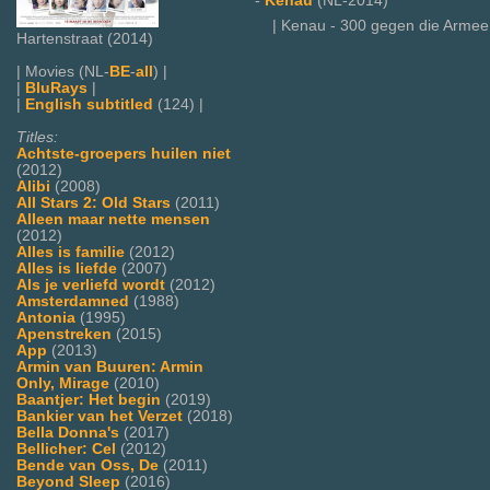
-
Kenau
(NL-2014)
| Kenau - 300 gegen die Armee 
Hartenstraat (2014)
| Movies (NL-
BE
-
all
) |
|
BluRays
|
|
English subtitled
(124) |
Titles:
Achtste-groepers huilen niet
(2012)
Alibi
(2008)
All Stars 2: Old Stars
(2011)
Alleen maar nette mensen
(2012)
Alles is familie
(2012)
Alles is liefde
(2007)
Als je verliefd wordt
(2012)
Amsterdamned
(1988)
Antonia
(1995)
Apenstreken
(2015)
App
(2013)
Armin van Buuren: Armin
Only, Mirage
(2010)
Baantjer: Het begin
(2019)
Bankier van het Verzet
(2018)
Bella Donna's
(2017)
Bellicher: Cel
(2012)
Bende van Oss, De
(2011)
Beyond Sleep
(2016)