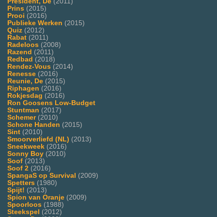
President, De
(2011)
Prins
(2015)
Prooi
(2016)
Publieke Werken
(2015)
Quiz
(2012)
Rabat
(2011)
Radeloos
(2008)
Razend
(2011)
Redbad
(2018)
Rendez-Vous
(2014)
Renesse
(2016)
Reunie, De
(2015)
Riphagen
(2016)
Rokjesdag
(2016)
Ron Goosens Low-Budget
Stuntman
(2017)
Schemer
(2010)
Schone Handen
(2015)
Sint
(2010)
Smoorverliefd (NL)
(2013)
Sneekweek
(2016)
Sonny Boy
(2010)
Soof
(2013)
Soof 2
(2016)
SpangaS op Survival
(2009)
Spetters
(1980)
Spijt!
(2013)
Spion van Oranje
(2009)
Spoorloos
(1988)
Steekspel
(2012)