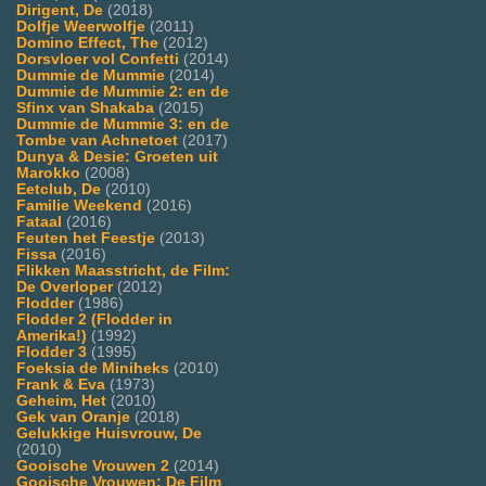
Dirigent, De
(2018)
Dolfje Weerwolfje
(2011)
Domino Effect, The
(2012)
Dorsvloer vol Confetti
(2014)
Dummie de Mummie
(2014)
Dummie de Mummie 2: en de
Sfinx van Shakaba
(2015)
Dummie de Mummie 3: en de
Tombe van Achnetoet
(2017)
Dunya & Desie: Groeten uit
Marokko
(2008)
Eetclub, De
(2010)
Familie Weekend
(2016)
Fataal
(2016)
Feuten het Feestje
(2013)
Fissa
(2016)
Flikken Maasstricht, de Film:
De Overloper
(2012)
Flodder
(1986)
Flodder 2 (Flodder in
Amerika!)
(1992)
Flodder 3
(1995)
Foeksia de Miniheks
(2010)
Frank & Eva
(1973)
Geheim, Het
(2010)
Gek van Oranje
(2018)
Gelukkige Huisvrouw, De
(2010)
Gooische Vrouwen 2
(2014)
Gooische Vrouwen: De Film