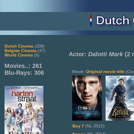
Dutch Cinema
(208)
Belgian Cinema
(47)
Actor:
Dalotti Mark
(2 
World Cinema
(6)
Movies..: 261
Movie:
Original movie title
(Cou
Blu-Rays: 306
-
Boy 7
(NL-2015)