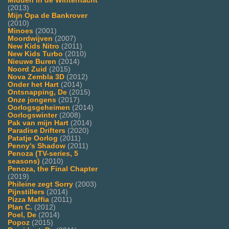
Midden in de Winternacht
(2013)
Mijn Opa de Bankrover
(2010)
Minoes
(2001)
Moordwijven
(2007)
New Kids Nitro
(2011)
New Kids Turbo
(2010)
Nieuwe Buren
(2014)
Noord Zuid
(2015)
Nova Zembla 3D
(2012)
Onder het Hart
(2014)
Ontsnapping, De
(2015)
Onze jongens
(2017)
Oorlogsgeheimen
(2014)
Oorlogswinter
(2008)
Pak van mijn Hart
(2014)
Paradise Drifters
(2020)
Patatje Oorlog
(2011)
Penny's Shadow
(2011)
Penoza (TV-series, 5
seasons)
(2010)
Penoza, the Final Chapter
(2019)
Phileine zegt Sorry
(2003)
Pijnstillers
(2014)
Pizza Maffia
(2011)
Plan C.
(2012)
Poel, De
(2014)
Popoz
(2015)