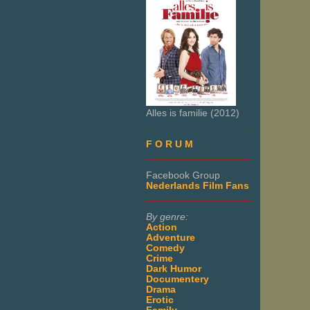
Alles is familie (2012)
___________________
F O R U M
___________________
Facebook Group
Nederlands Film Fans
___________________
By genre:
Action
Adventure
Comedy
Crime
Dark Humor
Documentery
Drama
Erotic