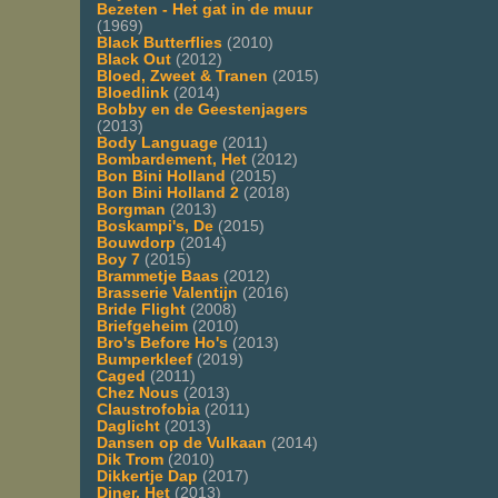
Bezeten - Het gat in de muur
(1969)
Black Butterflies
(2010)
Black Out
(2012)
Bloed, Zweet & Tranen
(2015)
Bloedlink
(2014)
Bobby en de Geestenjagers
(2013)
Body Language
(2011)
Bombardement, Het
(2012)
Bon Bini Holland
(2015)
Bon Bini Holland 2
(2018)
Borgman
(2013)
Boskampi's, De
(2015)
Bouwdorp
(2014)
Boy 7
(2015)
Brammetje Baas
(2012)
Brasserie Valentijn
(2016)
Bride Flight
(2008)
Briefgeheim
(2010)
Bro's Before Ho's
(2013)
Bumperkleef
(2019)
Caged
(2011)
Chez Nous
(2013)
Claustrofobia
(2011)
Daglicht
(2013)
Dansen op de Vulkaan
(2014)
Dik Trom
(2010)
Dikkertje Dap
(2017)
Diner, Het
(2013)