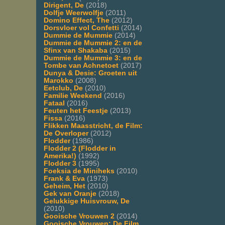
Dirigent, De
(2018)
Dolfje Weerwolfje
(2011)
Domino Effect, The
(2012)
Dorsvloer vol Confetti
(2014)
Dummie de Mummie
(2014)
Dummie de Mummie 2: en de
Sfinx van Shakaba
(2015)
Dummie de Mummie 3: en de
Tombe van Achnetoet
(2017)
Dunya & Desie: Groeten uit
Marokko
(2008)
Eetclub, De
(2010)
Familie Weekend
(2016)
Fataal
(2016)
Feuten het Feestje
(2013)
Fissa
(2016)
Flikken Maasstricht, de Film:
De Overloper
(2012)
Flodder
(1986)
Flodder 2 (Flodder in
Amerika!)
(1992)
Flodder 3
(1995)
Foeksia de Miniheks
(2010)
Frank & Eva
(1973)
Geheim, Het
(2010)
Gek van Oranje
(2018)
Gelukkige Huisvrouw, De
(2010)
Gooische Vrouwen 2
(2014)
Gooische Vrouwen: De Film