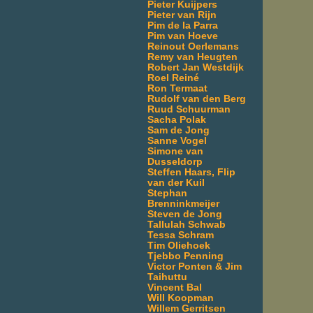
Pieter Kuijpers
Pieter van Rijn
Pim de la Parra
Pim van Hoeve
Reinout Oerlemans
Remy van Heugten
Robert Jan Westdijk
Roel Reiné
Ron Termaat
Rudolf van den Berg
Ruud Schuurman
Sacha Polak
Sam de Jong
Sanne Vogel
Simone van
Dusseldorp
Steffen Haars, Flip
van der Kuil
Stephan
Brenninkmeijer
Steven de Jong
Tallulah Schwab
Tessa Schram
Tim Oliehoek
Tjebbo Penning
Victor Ponten & Jim
Taihuttu
Vincent Bal
Will Koopman
Willem Gerritsen