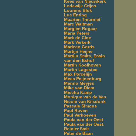
Kees van Nieuwkerk
Lodewijk Crijns
Lourens Blok
Luc Enting
Maarten Treurniet
Marc Waltman
Margien Rogaar
Maria Peters
Mark de Cloe
Mark Verkerk
Marleen Gorris
Martijn Heijne
Martijn Smits, Erwin
van den Eshof
Martin Koolhoven
Martin Lagestee
Max Porcelijn
Mees Peijnenburg
Menno Meyjes
Mike van Diem
Mischa Kamp
Monique van de Ven
Nicole van Kilsdonk
Pascale Simons
Paul Ruven
Paul Verhoeven
Paula van der Oest
Paula van der Oest,
Reinier Smit
Peter de Baan