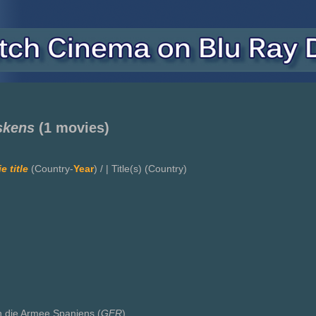
skens
(1 movies)
e title
(Country-
Year
) / | Title(s) (Country)
die Armee Spaniens (
GER
)