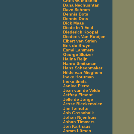
Chris W. Mitchell
Dana Nechushtan
Dave Schram
Dennis Bots
Dennis Dots
Dick Maas
Diede In 't Veld
Diederick Koopal
Diederik Van Rooijen
Elbert van Strien
Erik de Bruyn
Esmé Lammers
George Sluizer
Halina Reijn
Hanro Smitsman
Hans Scheepmaker
Hilde van Mieghem
Ineke Houtman
Ineke Smits
Janice Pierre
Jean van de Velde
Jeffrey Elmont
Jelle de Jonge
Jesse Bleekemolen
Jim Taihuttu
Job Gosschalk
Johan Nijenhuis
Johan Timmers
Jon Karthaus
Joram Lürsen