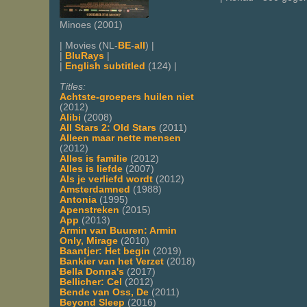
Minoes (2001)
| Movies (NL-
BE
-
all
) |
|
BluRays
|
|
English subtitled
(124) |
Titles:
Achtste-groepers huilen niet
(2012)
Alibi
(2008)
All Stars 2: Old Stars
(2011)
Alleen maar nette mensen
(2012)
Alles is familie
(2012)
Alles is liefde
(2007)
Als je verliefd wordt
(2012)
Amsterdamned
(1988)
Antonia
(1995)
Apenstreken
(2015)
App
(2013)
Armin van Buuren: Armin
Only, Mirage
(2010)
Baantjer: Het begin
(2019)
Bankier van het Verzet
(2018)
Bella Donna's
(2017)
Bellicher: Cel
(2012)
Bende van Oss, De
(2011)
Beyond Sleep
(2016)