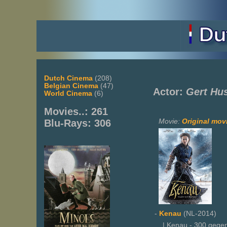
Dutch Cinema
(208)
Belgian Cinema
(47)
Actor:
Gert Hu
World Cinema
(6)
Movies..: 261
Movie:
Original movi
Blu-Rays: 306
-
Kenau
(NL-2014)
| Kenau - 300 gegen 