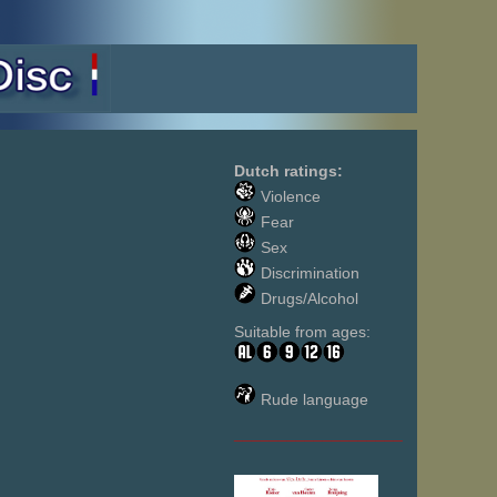
Dutch ratings:
Violence
Fear
Sex
Discrimination
Drugs/Alcohol
Suitable from ages:
Rude language
___________________