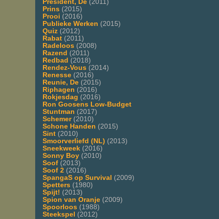
President, De
(2011)
Prins
(2015)
Prooi
(2016)
Publieke Werken
(2015)
Quiz
(2012)
Rabat
(2011)
Radeloos
(2008)
Razend
(2011)
Redbad
(2018)
Rendez-Vous
(2014)
Renesse
(2016)
Reunie, De
(2015)
Riphagen
(2016)
Rokjesdag
(2016)
Ron Goosens Low-Budget
Stuntman
(2017)
Schemer
(2010)
Schone Handen
(2015)
Sint
(2010)
Smoorverliefd (NL)
(2013)
Sneekweek
(2016)
Sonny Boy
(2010)
Soof
(2013)
Soof 2
(2016)
SpangaS op Survival
(2009)
Spetters
(1980)
Spijt!
(2013)
Spion van Oranje
(2009)
Spoorloos
(1988)
Steekspel
(2012)