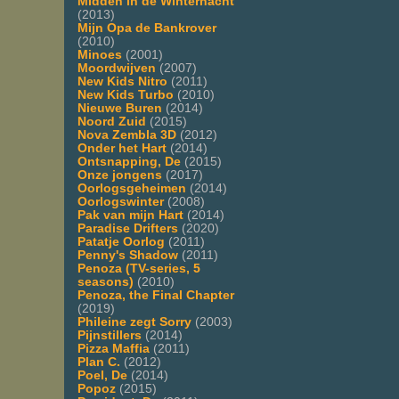
Midden in de Winternacht
(2013)
Mijn Opa de Bankrover
(2010)
Minoes
(2001)
Moordwijven
(2007)
New Kids Nitro
(2011)
New Kids Turbo
(2010)
Nieuwe Buren
(2014)
Noord Zuid
(2015)
Nova Zembla 3D
(2012)
Onder het Hart
(2014)
Ontsnapping, De
(2015)
Onze jongens
(2017)
Oorlogsgeheimen
(2014)
Oorlogswinter
(2008)
Pak van mijn Hart
(2014)
Paradise Drifters
(2020)
Patatje Oorlog
(2011)
Penny's Shadow
(2011)
Penoza (TV-series, 5
seasons)
(2010)
Penoza, the Final Chapter
(2019)
Phileine zegt Sorry
(2003)
Pijnstillers
(2014)
Pizza Maffia
(2011)
Plan C.
(2012)
Poel, De
(2014)
Popoz
(2015)