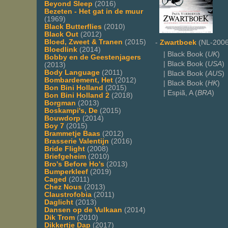
Beyond Sleep
(2016)
Bezeten - Het gat in de muur
(1969)
Black Butterflies
(2010)
Black Out
(2012)
Bloed, Zweet & Tranen
(2015)
-
Zwartboek
(NL-2006
Bloedlink
(2014)
| Black Book (
UK
)
Bobby en de Geestenjagers
| Black Book (
USA
)
(2013)
Body Language
(2011)
| Black Book (
AUS
)
Bombardement, Het
(2012)
| Black Book (
HK
)
Bon Bini Holland
(2015)
| Espiã, A (
BRA
)
Bon Bini Holland 2
(2018)
Borgman
(2013)
Boskampi's, De
(2015)
Bouwdorp
(2014)
Boy 7
(2015)
Brammetje Baas
(2012)
Brasserie Valentijn
(2016)
Bride Flight
(2008)
Briefgeheim
(2010)
Bro's Before Ho's
(2013)
Bumperkleef
(2019)
Caged
(2011)
Chez Nous
(2013)
Claustrofobia
(2011)
Daglicht
(2013)
Dansen op de Vulkaan
(2014)
Dik Trom
(2010)
Dikkertje Dap
(2017)