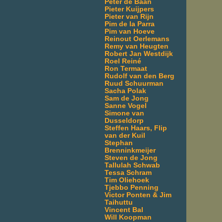
Peter de Baan
Pieter Kuijpers
Pieter van Rijn
Pim de la Parra
Pim van Hoeve
Reinout Oerlemans
Remy van Heugten
Robert Jan Westdijk
Roel Reiné
Ron Termaat
Rudolf van den Berg
Ruud Schuurman
Sacha Polak
Sam de Jong
Sanne Vogel
Simone van
Dusseldorp
Steffen Haars, Flip
van der Kuil
Stephan
Brenninkmeijer
Steven de Jong
Tallulah Schwab
Tessa Schram
Tim Oliehoek
Tjebbo Penning
Victor Ponten & Jim
Taihuttu
Vincent Bal
Will Koopman