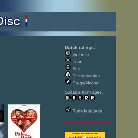
Dutch ratings:
Violence
Fear
Sex
Discrimination
Drugs/Alcohol
Suitable from ages:
Rude language
___________________