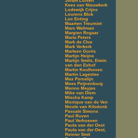
Joram Lürsen
Kees van Nieuwkerk
Lodewijk Crijns
Lourens Blok
Luc Enting
Maarten Treurniet
Marc Waltman
Margien Rogaar
Maria Peters
Mark de Cloe
Mark Verkerk
Marleen Gorris
Martijn Heijne
Martijn Smits, Erwin
van den Eshof
Martin Koolhoven
Martin Lagestee
Max Porcelijn
Mees Peijnenburg
Menno Meyjes
Mike van Diem
Mischa Kamp
Monique van de Ven
Nicole van Kilsdonk
Pascale Simons
Paul Ruven
Paul Verhoeven
Paula van der Oest
Paula van der Oest,
Reinier Smit