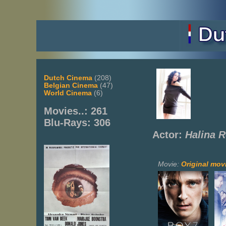
Dutch Cinema
(208)
Belgian Cinema
(47)
World Cinema
(6)
Movies..: 261
Blu-Rays: 306
Actor:
Halina R
Movie:
Original movi