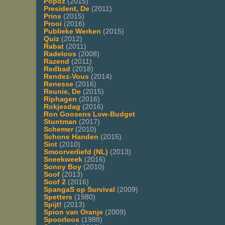
Popoz
(2015)
President, De
(2011)
Prins
(2015)
Prooi
(2016)
Publieke Werken
(2015)
Quiz
(2012)
Rabat
(2011)
Radeloos
(2008)
Razend
(2011)
Redbad
(2018)
Rendez-Vous
(2014)
Renesse
(2016)
Reunie, De
(2015)
Riphagen
(2016)
Rokjesdag
(2016)
Ron Goosens Low-Budget
Stuntman
(2017)
Schemer
(2010)
Schone Handen
(2015)
Sint
(2010)
Smoorverliefd (NL)
(2013)
Sneekweek
(2016)
Sonny Boy
(2010)
Soof
(2013)
Soof 2
(2016)
SpangaS op Survival
(2009)
Spetters
(1980)
Spijt!
(2013)
Spion van Oranje
(2009)
Spoorloos
(1988)