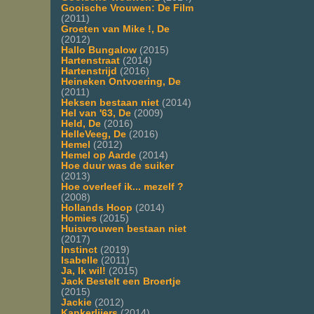
Gooische Vrouwen: De Film
(2011)
Groeten van Mike !, De
(2012)
Hallo Bungalow
(2015)
Hartenstraat
(2014)
Hartenstrijd
(2016)
Heineken Ontvoering, De
(2011)
Heksen bestaan niet
(2014)
Hel van '63, De
(2009)
Held, De
(2016)
HelleVeeg, De
(2016)
Hemel
(2012)
Hemel op Aarde
(2014)
Hoe duur was de suiker
(2013)
Hoe overleef ik... mezelf ?
(2008)
Hollands Hoop
(2014)
Homies
(2015)
Huisvrouwen bestaan niet
(2017)
Instinct
(2019)
Isabelle
(2011)
Ja, Ik wil!
(2015)
Jack Bestelt een Broertje
(2015)
Jackie
(2012)
Kankerlijers
(2014)