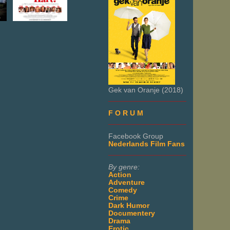
Gek van Oranje (2018)
___________________
F O R U M
___________________
Facebook Group
Nederlands Film Fans
___________________
By genre:
Action
Adventure
Comedy
Crime
Dark Humor
Documentery
Drama
Erotic