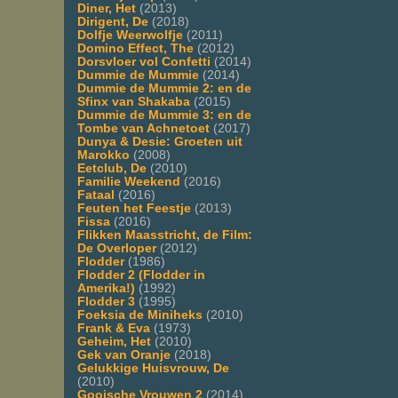
Diner, Het
(2013)
Dirigent, De
(2018)
Dolfje Weerwolfje
(2011)
Domino Effect, The
(2012)
Dorsvloer vol Confetti
(2014)
Dummie de Mummie
(2014)
Dummie de Mummie 2: en de
Sfinx van Shakaba
(2015)
Dummie de Mummie 3: en de
Tombe van Achnetoet
(2017)
Dunya & Desie: Groeten uit
Marokko
(2008)
Eetclub, De
(2010)
Familie Weekend
(2016)
Fataal
(2016)
Feuten het Feestje
(2013)
Fissa
(2016)
Flikken Maasstricht, de Film:
De Overloper
(2012)
Flodder
(1986)
Flodder 2 (Flodder in
Amerika!)
(1992)
Flodder 3
(1995)
Foeksia de Miniheks
(2010)
Frank & Eva
(1973)
Geheim, Het
(2010)
Gek van Oranje
(2018)
Gelukkige Huisvrouw, De
(2010)
Gooische Vrouwen 2
(2014)