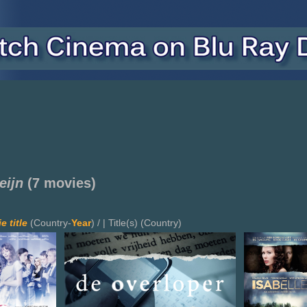
eijn
(7 movies)
e title
(Country-
Year
) / | Title(s) (Country)