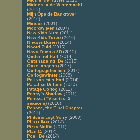
Michiel de Ruyter
(2015)
Midden in de Winternacht
(2013)
Mijn Opa de Bankrover
(2010)
Minoes
(2001)
Moordwijven
(2007)
New Kids Nitro
(2011)
New Kids Turbo
(2010)
Nieuwe Buren
(2014)
Noord Zuid
(2015)
Nova Zembla 3D
(2012)
Onder het Hart
(2014)
Ontsnapping, De
(2015)
Onze jongens
(2017)
Oorlogsgeheimen
(2014)
Oorlogswinter
(2008)
Pak van mijn Hart
(2014)
Paradise Drifters
(2020)
Patatje Oorlog
(2011)
Penny's Shadow
(2011)
Penoza (TV-series, 5
seasons)
(2010)
Penoza, the Final Chapter
(2019)
Phileine zegt Sorry
(2003)
Pijnstillers
(2014)
Pizza Maffia
(2011)
Plan C.
(2012)
Poel, De
(2014)