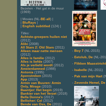
Bezeten - Het gat in de muur
(1969)
| Movies (NL-
BE
-
all
) |
|
BluRays
|
|
English subtitled
(124) |
Titles:
Achtste-groepers huilen niet
(2012)
Alibi
(2008)
All Stars 2: Old Stars
(2011)
-
Boy 7
(NL-2015)
Alleen maar nette mensen
(2012)
-
Eetclub, De
(NL-201
Alles is familie
(2012)
Alles is liefde
(2007)
-
Flikken Maasstricht
Als je verliefd wordt
(2012)
Amsterdamned
(1988)
-
Isabelle
(NL-2011)
Antonia
(1995)
Apenstreken
(2015)
-
Pak van mijn Hart
(
App
(2013)
-
Zevende Hemel, De
Armin van Buuren: Armin
Only, Mirage
(2010)
Baantjer: Het begin
(2019)
Bankier van het Verzet
(2018)
Bella Donna's
(2017)
Bellicher: Cel
(2012)
Bende van Oss, De
(2011)