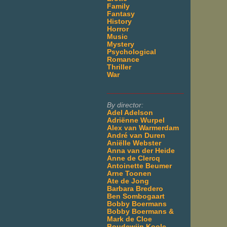
Family
Fantasy
History
Horror
Music
Mystery
Psychological
Romance
Thriller
War
___________________
By director:
Adel Adelson
Adriënne Wurpel
Alex van Warmerdam
André van Duren
Aniëlle Webster
Anna van der Heide
Anne de Clercq
Antoinette Beumer
Arne Toonen
Ate de Jong
Barbara Bredero
Ben Sombogaart
Bobby Boermans
Bobby Boermans &
Mark de Cloe
Boudewijn Koole