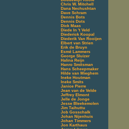
Chris W. Mitchell
Dana Nechushtan
Dave Schram
Dennis Bots
Dennis Dots
Dick Maas
Diede In 't Veld
Diederick Koopal
Diederik Van Rooijen
Elbert van Strien
Erik de Bruyn
Esmé Lammers
George Sluizer
Halina Reijn
Hanro Smitsman
Hans Scheepmaker
Hilde van Mieghem
Ineke Houtman
Ineke Smits
Janice Pierre
Jean van de Velde
Jeffrey Elmont
Jelle de Jonge
Jesse Bleekemolen
Jim Taihuttu
Job Gosschalk
Johan Nijenhuis
Johan Timmers
Jon Karthaus