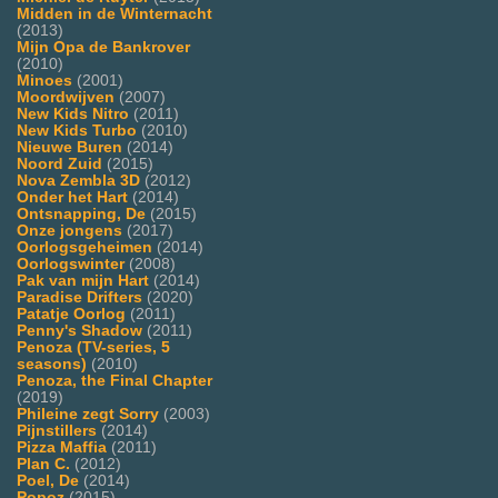
Midden in de Winternacht
(2013)
Mijn Opa de Bankrover
(2010)
Minoes
(2001)
Moordwijven
(2007)
New Kids Nitro
(2011)
New Kids Turbo
(2010)
Nieuwe Buren
(2014)
Noord Zuid
(2015)
Nova Zembla 3D
(2012)
Onder het Hart
(2014)
Ontsnapping, De
(2015)
Onze jongens
(2017)
Oorlogsgeheimen
(2014)
Oorlogswinter
(2008)
Pak van mijn Hart
(2014)
Paradise Drifters
(2020)
Patatje Oorlog
(2011)
Penny's Shadow
(2011)
Penoza (TV-series, 5
seasons)
(2010)
Penoza, the Final Chapter
(2019)
Phileine zegt Sorry
(2003)
Pijnstillers
(2014)
Pizza Maffia
(2011)
Plan C.
(2012)
Poel, De
(2014)
Popoz
(2015)