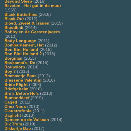
Beyond Sleep
(2016)
Bezeten - Het gat in de muur
(1969)
Black Butterflies
(2010)
Black Out
(2012)
Bloed, Zweet & Tranen
(2015)
Bloedlink
(2014)
Bobby en de Geestenjagers
(2013)
Body Language
(2011)
Bombardement, Het
(2012)
Bon Bini Holland
(2015)
Bon Bini Holland 2
(2018)
Borgman
(2013)
Boskampi's, De
(2015)
Bouwdorp
(2014)
Boy 7
(2015)
Brammetje Baas
(2012)
Brasserie Valentijn
(2016)
Bride Flight
(2008)
Briefgeheim
(2010)
Bro's Before Ho's
(2013)
Bumperkleef
(2019)
Caged
(2011)
Chez Nous
(2013)
Claustrofobia
(2011)
Daglicht
(2013)
Dansen op de Vulkaan
(2014)
Dik Trom
(2010)
Dikkertje Dap
(2017)