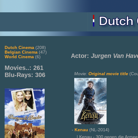
Dutch Cinema
(208)
Belgian Cinema
(47)
Actor:
Jurgen Van Hav
World Cinema
(6)
Movies..: 261
Movie:
Original movie title
(Cou
Blu-Rays: 306
-
Kenau
(NL-2014)
| Kenau - 300 gegen die Armee 