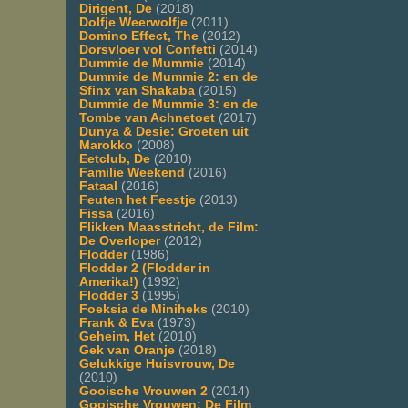
Dirigent, De
(2018)
Dolfje Weerwolfje
(2011)
Domino Effect, The
(2012)
Dorsvloer vol Confetti
(2014)
Dummie de Mummie
(2014)
Dummie de Mummie 2: en de
Sfinx van Shakaba
(2015)
Dummie de Mummie 3: en de
Tombe van Achnetoet
(2017)
Dunya & Desie: Groeten uit
Marokko
(2008)
Eetclub, De
(2010)
Familie Weekend
(2016)
Fataal
(2016)
Feuten het Feestje
(2013)
Fissa
(2016)
Flikken Maasstricht, de Film:
De Overloper
(2012)
Flodder
(1986)
Flodder 2 (Flodder in
Amerika!)
(1992)
Flodder 3
(1995)
Foeksia de Miniheks
(2010)
Frank & Eva
(1973)
Geheim, Het
(2010)
Gek van Oranje
(2018)
Gelukkige Huisvrouw, De
(2010)
Gooische Vrouwen 2
(2014)
Gooische Vrouwen: De Film