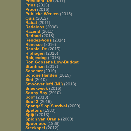
President, De
(2011)
Prins
(2015)
Prooi
(2016)
Publieke Werken
(2015)
Quiz
(2012)
Rabat
(2011)
Radeloos
(2008)
Razend
(2011)
Redbad
(2018)
Rendez-Vous
(2014)
Renesse
(2016)
Reunie, De
(2015)
Riphagen
(2016)
Rokjesdag
(2016)
Ron Goosens Low-Budget
Stuntman
(2017)
Schemer
(2010)
Schone Handen
(2015)
Sint
(2010)
Smoorverliefd (NL)
(2013)
Sneekweek
(2016)
Sonny Boy
(2010)
Soof
(2013)
Soof 2
(2016)
SpangaS op Survival
(2009)
Spetters
(1980)
Spijt!
(2013)
Spion van Oranje
(2009)
Spoorloos
(1988)
Steekspel
(2012)