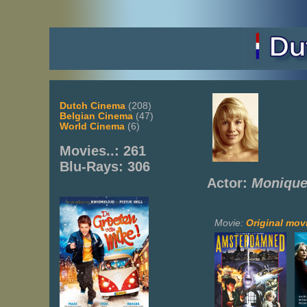
Dutch Cinema
(208)
Belgian Cinema
(47)
World Cinema
(6)
Movies..: 261
Blu-Rays: 306
Actor:
Monique
Movie:
Original movi