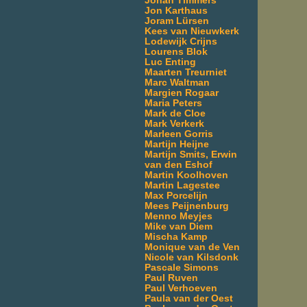
Johan Timmers
Jon Karthaus
Joram Lürsen
Kees van Nieuwkerk
Lodewijk Crijns
Lourens Blok
Luc Enting
Maarten Treurniet
Marc Waltman
Margien Rogaar
Maria Peters
Mark de Cloe
Mark Verkerk
Marleen Gorris
Martijn Heijne
Martijn Smits, Erwin
van den Eshof
Martin Koolhoven
Martin Lagestee
Max Porcelijn
Mees Peijnenburg
Menno Meyjes
Mike van Diem
Mischa Kamp
Monique van de Ven
Nicole van Kilsdonk
Pascale Simons
Paul Ruven
Paul Verhoeven
Paula van der Oest