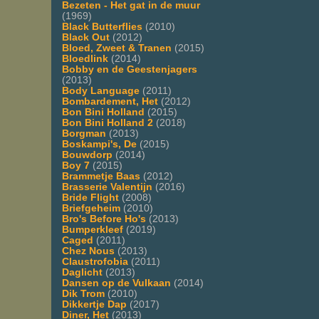
Bezeten - Het gat in de muur
(1969)
Black Butterflies
(2010)
Black Out
(2012)
Bloed, Zweet & Tranen
(2015)
Bloedlink
(2014)
Bobby en de Geestenjagers
(2013)
Body Language
(2011)
Bombardement, Het
(2012)
Bon Bini Holland
(2015)
Bon Bini Holland 2
(2018)
Borgman
(2013)
Boskampi's, De
(2015)
Bouwdorp
(2014)
Boy 7
(2015)
Brammetje Baas
(2012)
Brasserie Valentijn
(2016)
Bride Flight
(2008)
Briefgeheim
(2010)
Bro's Before Ho's
(2013)
Bumperkleef
(2019)
Caged
(2011)
Chez Nous
(2013)
Claustrofobia
(2011)
Daglicht
(2013)
Dansen op de Vulkaan
(2014)
Dik Trom
(2010)
Dikkertje Dap
(2017)
Diner, Het
(2013)