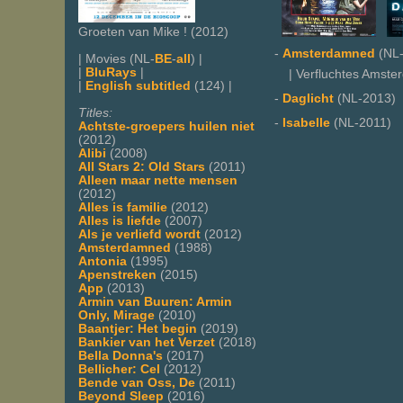
Groeten van Mike ! (2012)
-
Amsterdamned
(NL-
| Movies (NL-
BE
-
all
) |
|
BluRays
|
| Verfluchtes Amste
|
English subtitled
(124) |
-
Daglicht
(NL-2013)
Titles:
-
Isabelle
(NL-2011)
Achtste-groepers huilen niet
(2012)
Alibi
(2008)
All Stars 2: Old Stars
(2011)
Alleen maar nette mensen
(2012)
Alles is familie
(2012)
Alles is liefde
(2007)
Als je verliefd wordt
(2012)
Amsterdamned
(1988)
Antonia
(1995)
Apenstreken
(2015)
App
(2013)
Armin van Buuren: Armin
Only, Mirage
(2010)
Baantjer: Het begin
(2019)
Bankier van het Verzet
(2018)
Bella Donna's
(2017)
Bellicher: Cel
(2012)
Bende van Oss, De
(2011)
Beyond Sleep
(2016)