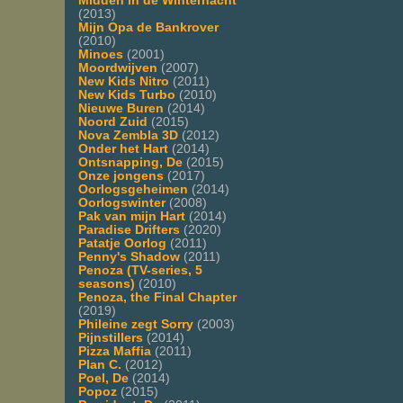
Midden in de Winternacht
(2013)
Mijn Opa de Bankrover
(2010)
Minoes
(2001)
Moordwijven
(2007)
New Kids Nitro
(2011)
New Kids Turbo
(2010)
Nieuwe Buren
(2014)
Noord Zuid
(2015)
Nova Zembla 3D
(2012)
Onder het Hart
(2014)
Ontsnapping, De
(2015)
Onze jongens
(2017)
Oorlogsgeheimen
(2014)
Oorlogswinter
(2008)
Pak van mijn Hart
(2014)
Paradise Drifters
(2020)
Patatje Oorlog
(2011)
Penny's Shadow
(2011)
Penoza (TV-series, 5
seasons)
(2010)
Penoza, the Final Chapter
(2019)
Phileine zegt Sorry
(2003)
Pijnstillers
(2014)
Pizza Maffia
(2011)
Plan C.
(2012)
Poel, De
(2014)
Popoz
(2015)