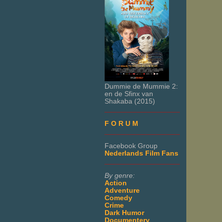
Dummie de Mummie 2:
en de Sfinx van
Shakaba (2015)
___________________
F O R U M
___________________
Facebook Group
Nederlands Film Fans
___________________
By genre:
Action
Adventure
Comedy
Crime
Dark Humor
Documentery