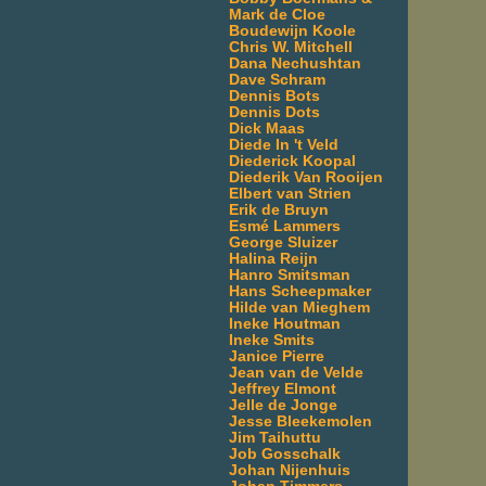
Mark de Cloe
Boudewijn Koole
Chris W. Mitchell
Dana Nechushtan
Dave Schram
Dennis Bots
Dennis Dots
Dick Maas
Diede In 't Veld
Diederick Koopal
Diederik Van Rooijen
Elbert van Strien
Erik de Bruyn
Esmé Lammers
George Sluizer
Halina Reijn
Hanro Smitsman
Hans Scheepmaker
Hilde van Mieghem
Ineke Houtman
Ineke Smits
Janice Pierre
Jean van de Velde
Jeffrey Elmont
Jelle de Jonge
Jesse Bleekemolen
Jim Taihuttu
Job Gosschalk
Johan Nijenhuis