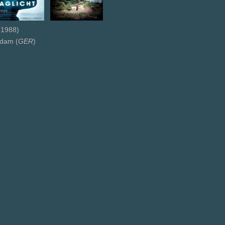
1988)
rdam (
GER
)