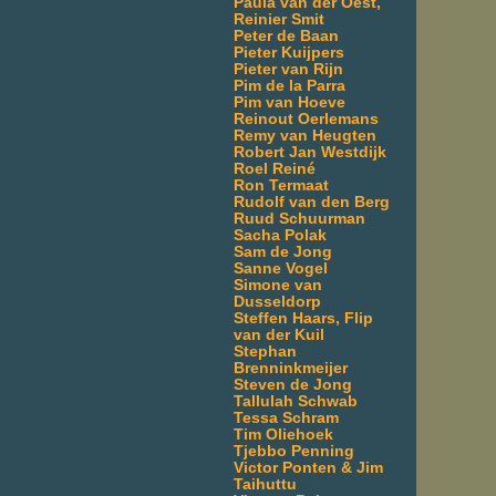
Paula van der Oest,
Reinier Smit
Peter de Baan
Pieter Kuijpers
Pieter van Rijn
Pim de la Parra
Pim van Hoeve
Reinout Oerlemans
Remy van Heugten
Robert Jan Westdijk
Roel Reiné
Ron Termaat
Rudolf van den Berg
Ruud Schuurman
Sacha Polak
Sam de Jong
Sanne Vogel
Simone van
Dusseldorp
Steffen Haars, Flip
van der Kuil
Stephan
Brenninkmeijer
Steven de Jong
Tallulah Schwab
Tessa Schram
Tim Oliehoek
Tjebbo Penning
Victor Ponten & Jim
Taihuttu