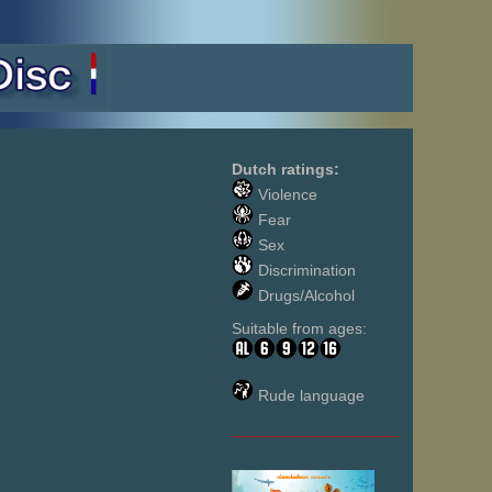
Dutch ratings:
Violence
Fear
Sex
Discrimination
Drugs/Alcohol
Suitable from ages:
Rude language
___________________