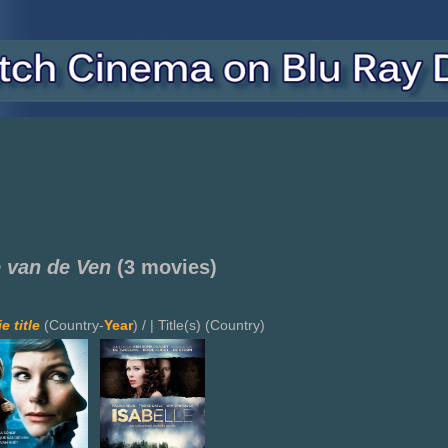
 van de Ven
(3 movies)
e title
(Country-
Year
) / | Title(s) (Country)