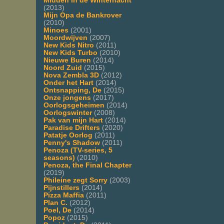
Midden in de Winternacht
(2013)
Mijn Opa de Bankrover
(2010)
Minoes
(2001)
Moordwijven
(2007)
New Kids Nitro
(2011)
New Kids Turbo
(2010)
Nieuwe Buren
(2014)
Noord Zuid
(2015)
Nova Zembla 3D
(2012)
Onder het Hart
(2014)
Ontsnapping, De
(2015)
Onze jongens
(2017)
Oorlogsgeheimen
(2014)
Oorlogswinter
(2008)
Pak van mijn Hart
(2014)
Paradise Drifters
(2020)
Patatje Oorlog
(2011)
Penny's Shadow
(2011)
Penoza (TV-series, 5
seasons)
(2010)
Penoza, the Final Chapter
(2019)
Phileine zegt Sorry
(2003)
Pijnstillers
(2014)
Pizza Maffia
(2011)
Plan C.
(2012)
Poel, De
(2014)
Popoz
(2015)