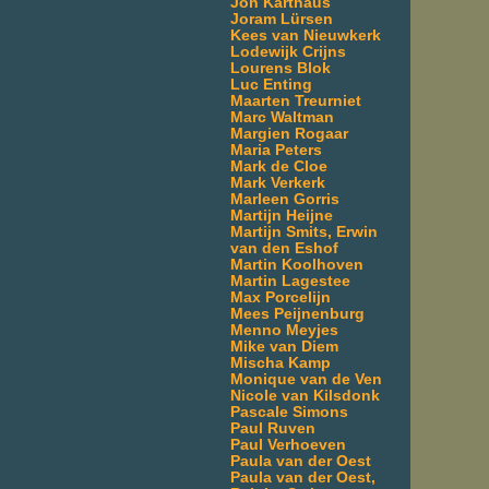
Jon Karthaus
Joram Lürsen
Kees van Nieuwkerk
Lodewijk Crijns
Lourens Blok
Luc Enting
Maarten Treurniet
Marc Waltman
Margien Rogaar
Maria Peters
Mark de Cloe
Mark Verkerk
Marleen Gorris
Martijn Heijne
Martijn Smits, Erwin
van den Eshof
Martin Koolhoven
Martin Lagestee
Max Porcelijn
Mees Peijnenburg
Menno Meyjes
Mike van Diem
Mischa Kamp
Monique van de Ven
Nicole van Kilsdonk
Pascale Simons
Paul Ruven
Paul Verhoeven
Paula van der Oest
Paula van der Oest,