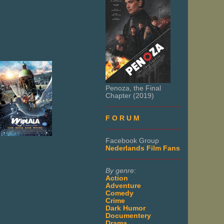
Penoza, the Final
Chapter (2019)
___________________
F O R U M
___________________
Facebook Group
Nederlands Film Fans
___________________
By genre:
Action
Adventure
Comedy
Crime
Dark Humor
Documentery
Drama