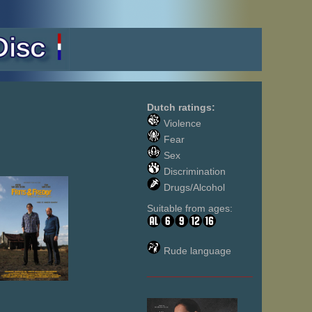
Dutch ratings:
Violence
Fear
Sex
Discrimination
Drugs/Alcohol
Suitable from ages:
Rude language
___________________