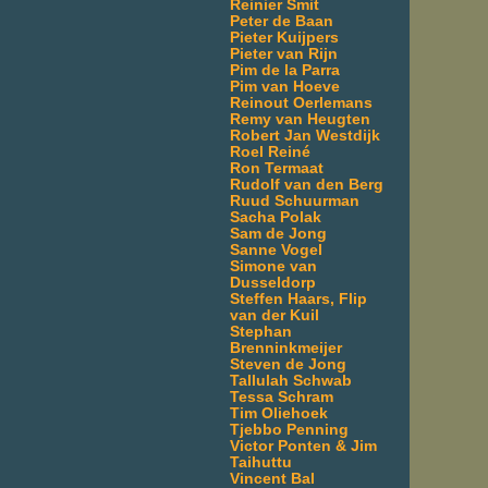
Reinier Smit
Peter de Baan
Pieter Kuijpers
Pieter van Rijn
Pim de la Parra
Pim van Hoeve
Reinout Oerlemans
Remy van Heugten
Robert Jan Westdijk
Roel Reiné
Ron Termaat
Rudolf van den Berg
Ruud Schuurman
Sacha Polak
Sam de Jong
Sanne Vogel
Simone van
Dusseldorp
Steffen Haars, Flip
van der Kuil
Stephan
Brenninkmeijer
Steven de Jong
Tallulah Schwab
Tessa Schram
Tim Oliehoek
Tjebbo Penning
Victor Ponten & Jim
Taihuttu
Vincent Bal