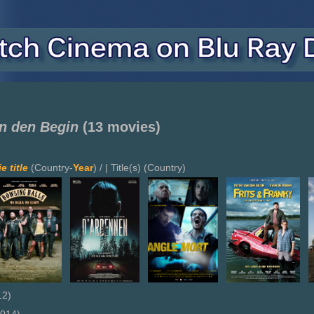
an den Begin
(13 movies)
e title
(Country-
Year
) / | Title(s) (Country)
12)