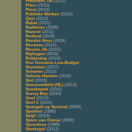
President, De
(2011)
Prins
(2015)
Prooi
(2016)
Publieke Werken
(2015)
Quiz
(2012)
Rabat
(2011)
Radeloos
(2008)
Razend
(2011)
Redbad
(2018)
Rendez-Vous
(2014)
Renesse
(2016)
Reunie, De
(2015)
Riphagen
(2016)
Rokjesdag
(2016)
Ron Goosens Low-Budget
Stuntman
(2017)
Schemer
(2010)
Schone Handen
(2015)
Sint
(2010)
Smoorverliefd (NL)
(2013)
Sneekweek
(2016)
Sonny Boy
(2010)
Soof
(2013)
Soof 2
(2016)
SpangaS op Survival
(2009)
Spetters
(1980)
Spijt!
(2013)
Spion van Oranje
(2009)
Spoorloos
(1988)
Steekspel
(2012)