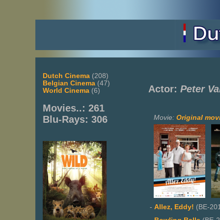
Dutch Cinema
(208)
Belgian Cinema
(47)
Actor:
Peter V
World Cinema
(6)
Movies..: 261
Movie:
Original movi
Blu-Rays: 306
-
Allez, Eddy!
(BE-20