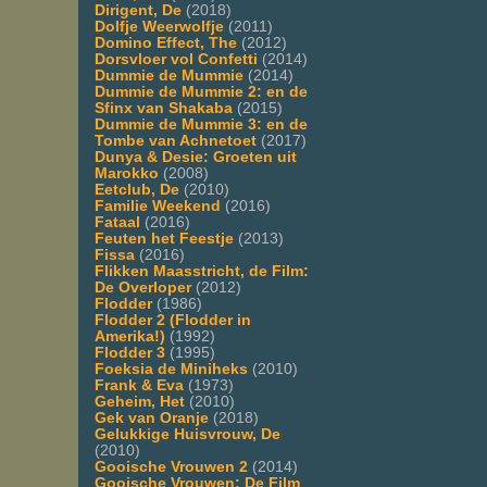
Dirigent, De
(2018)
Dolfje Weerwolfje
(2011)
Domino Effect, The
(2012)
Dorsvloer vol Confetti
(2014)
Dummie de Mummie
(2014)
Dummie de Mummie 2: en de
Sfinx van Shakaba
(2015)
Dummie de Mummie 3: en de
Tombe van Achnetoet
(2017)
Dunya & Desie: Groeten uit
Marokko
(2008)
Eetclub, De
(2010)
Familie Weekend
(2016)
Fataal
(2016)
Feuten het Feestje
(2013)
Fissa
(2016)
Flikken Maasstricht, de Film:
De Overloper
(2012)
Flodder
(1986)
Flodder 2 (Flodder in
Amerika!)
(1992)
Flodder 3
(1995)
Foeksia de Miniheks
(2010)
Frank & Eva
(1973)
Geheim, Het
(2010)
Gek van Oranje
(2018)
Gelukkige Huisvrouw, De
(2010)
Gooische Vrouwen 2
(2014)
Gooische Vrouwen: De Film