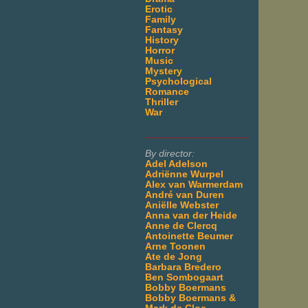
Erotic
Family
Fantasy
History
Horror
Music
Mystery
Psychological
Romance
Thriller
War
___________________
By director:
Adel Adelson
Adriënne Wurpel
Alex van Warmerdam
André van Duren
Aniëlle Webster
Anna van der Heide
Anne de Clercq
Antoinette Beumer
Arne Toonen
Ate de Jong
Barbara Bredero
Ben Sombogaart
Bobby Boermans
Bobby Boermans &