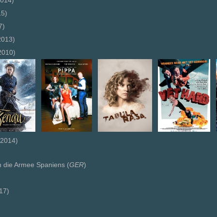
014)
5)
7)
2013)
2010)
2014)
die Armee Spaniens (
GER
)
17)