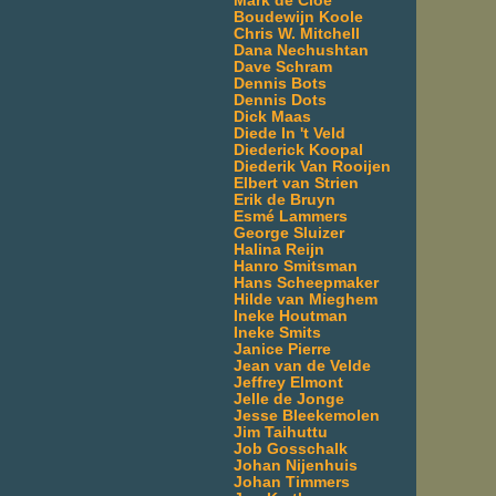
Mark de Cloe
Boudewijn Koole
Chris W. Mitchell
Dana Nechushtan
Dave Schram
Dennis Bots
Dennis Dots
Dick Maas
Diede In 't Veld
Diederick Koopal
Diederik Van Rooijen
Elbert van Strien
Erik de Bruyn
Esmé Lammers
George Sluizer
Halina Reijn
Hanro Smitsman
Hans Scheepmaker
Hilde van Mieghem
Ineke Houtman
Ineke Smits
Janice Pierre
Jean van de Velde
Jeffrey Elmont
Jelle de Jonge
Jesse Bleekemolen
Jim Taihuttu
Job Gosschalk
Johan Nijenhuis
Johan Timmers