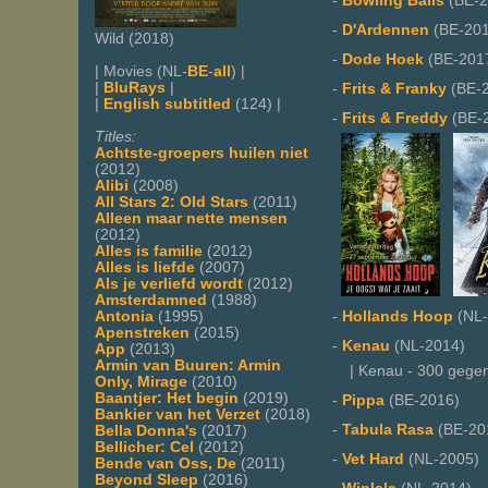
-
Bowling Balls
(BE-2
-
D'Ardennen
(BE-201
Wild (2018)
-
Dode Hoek
(BE-201
| Movies (NL-
BE
-
all
) |
|
BluRays
|
-
Frits & Franky
(BE-
|
English subtitled
(124) |
-
Frits & Freddy
(BE-
Titles:
Achtste-groepers huilen niet
(2012)
Alibi
(2008)
All Stars 2: Old Stars
(2011)
Alleen maar nette mensen
(2012)
Alles is familie
(2012)
Alles is liefde
(2007)
Als je verliefd wordt
(2012)
Amsterdamned
(1988)
Antonia
(1995)
-
Hollands Hoop
(NL-
Apenstreken
(2015)
-
Kenau
(NL-2014)
App
(2013)
Armin van Buuren: Armin
| Kenau - 300 gegen 
Only, Mirage
(2010)
Baantjer: Het begin
(2019)
-
Pippa
(BE-2016)
Bankier van het Verzet
(2018)
-
Tabula Rasa
(BE-20
Bella Donna's
(2017)
Bellicher: Cel
(2012)
-
Vet Hard
(NL-2005)
Bende van Oss, De
(2011)
Beyond Sleep
(2016)