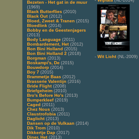
-
Wiplala
(NL-2014)
Bezeten - Het gat in de muur
(1969)
Black Butterflies
(2010)
Black Out
(2012)
Bloed, Zweet & Tranen
(2015)
Bloedlink
(2014)
Bobby en de Geestenjagers
(2013)
Body Language
(2011)
Bombardement, Het
(2012)
Bon Bini Holland
(2015)
Bon Bini Holland 2
(2018)
-
Wit Licht
(NL-2009)
Borgman
(2013)
Boskampi's, De
(2015)
Bouwdorp
(2014)
Boy 7
(2015)
Brammetje Baas
(2012)
Brasserie Valentijn
(2016)
Bride Flight
(2008)
Briefgeheim
(2010)
Bro's Before Ho's
(2013)
Bumperkleef
(2019)
Caged
(2011)
Chez Nous
(2013)
Claustrofobia
(2011)
Daglicht
(2013)
Dansen op de Vulkaan
(2014)
Dik Trom
(2010)
Dikkertje Dap
(2017)
Diner, Het
(2013)